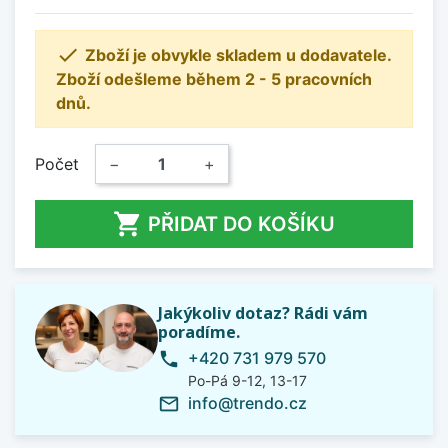

Zboží je obvykle skladem u dodavatele.
Zboží odešleme během 2 - 5 pracovních
dnů.
Počet
−
+

PŘIDAT DO KOŠÍKU
Jakýkoliv dotaz? Rádi vám
poradíme.
+420 731 979 570
phone
Po-Pá 9-12, 13-17
info@trendo.cz
mail_outline