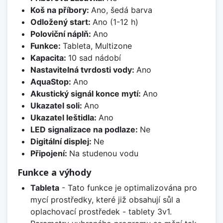
Koš na příbory:
Ano, šedá barva
Odložený start:
Ano (1-12 h)
Poloviční náplň:
Ano
Funkce:
Tableta, Multizone
Kapacita:
10 sad nádobí
Nastavitelná tvrdosti vody:
Ano
AquaStop:
Ano
Akustický signál konce mytí:
Ano
Ukazatel soli:
Ano
Ukazatel leštidla:
Ano
LED signalizace na podlaze:
Ne
Digitální displej:
Ne
Připojení:
Na studenou vodu
Funkce a výhody
Tableta
- Tato funkce je optimalizována pro
mycí prostředky, které již obsahují sůl a
oplachovací prostředek - tablety 3v1.