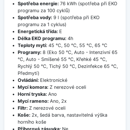
Spotřeba energie:
76 kWh (spotřeba při EKO
programu za 100 cyklů)
Spotřeba vody:
9 l (spotřeba při EKO
programu za 1 cyklus)
Energetická třída:
E
Délka EKO programu:
4h
Teploty mytí:
45 °C, 50 °C, 55 °C, 65 °C
Programy:
8 (Eko 50 °C, Auto - Intenzivní 65
°C, Auto - Smíšené 55 °C, Křehké 45 °C,
Rychlý 50 °C, Tichý 50 °C, Dezinfekce 65 °C,
Předmytí)
Ovládání:
Elektronické
Mycí komora:
Z nerezové oceli
Horní tryska:
Ano
Mycí rameno:
Ano, 2x
Filtr:
Z nerezové oceli
Koše:
2x, šedá barva, nastavitelná výška
horního koše
Příborová zásuvka:
Ne