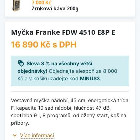
7 000 Kč
Zrnková káva 200g
Myčka Franke FDW 4510 E8P E
16 890 Kč
s DPH
loyalty
Sleva 3 % na všechny větší
objednávky!
Objednejte alespoň za 8 000
Kč a v košíku zadejte kód
MINUS3
.
Vestavná myčka nádobí, 45 cm, energetická třída
F, kapacita 10 sad nádobí, hlučnost 47 dB,
spotřeba 9 l, 8 programů, odložený start, koš na
příbory.
expand_more
Více informací