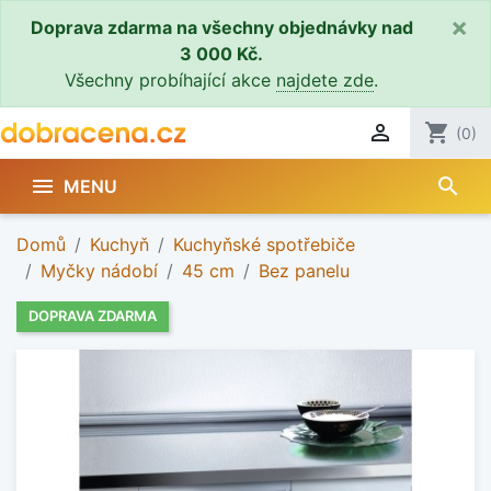
×
Doprava zdarma na všechny objednávky nad
3 000 Kč.
Všechny probíhající akce
najdete zde
.

shopping_cart
(0)
search

MENU
Domů
Kuchyň
Kuchyňské spotřebiče
Myčky nádobí
45 cm
Bez panelu
DOPRAVA ZDARMA