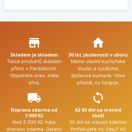
Proč nakupovat u nás?
store_mall_directory
home
Skladem je skladem
30 let zkušeností v oboru
Tisíce produktů skladem
Máme vlastní kuchyňské
přímo v Pardubicích.
studio a vyrábíme
Objednáte dnes, máte
špičkové kuchyně. Víme
zítra.
přesně, co funguje.
local_shipping
sync
Doprava zdarma od
Až 60 dní na vrácení
3 000 Kč
zboží
Nad 3 000 Kč máte
30 dní na vrácení zdarma.
dopravu zdarma. Ostatní
Potřebujete víc času? Až