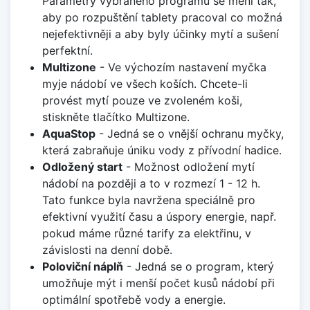
Parametry vybraného programu se mění tak,
aby po rozpuštění tablety pracoval co možná
nejefektivněji a aby byly účinky mytí a sušení
perfektní.
Multizone
- Ve výchozím nastavení myčka
myje nádobí ve všech koších. Chcete-li
provést mytí pouze ve zvoleném koši,
stiskněte tlačítko Multizone.
AquaStop
- Jedná se o vnější ochranu myčky,
která zabraňuje úniku vody z přívodní hadice.
Odložený start
- Možnost odložení mytí
nádobí na později a to v rozmezí 1 - 12 h.
Tato funkce byla navržena speciálně pro
efektivní využití času a úspory energie, např.
pokud máme různé tarify za elektřinu, v
závislosti na denní době.
Poloviční náplň
- Jedná se o program, který
umožňuje mýt i menší počet kusů nádobí při
optimální spotřebě vody a energie.