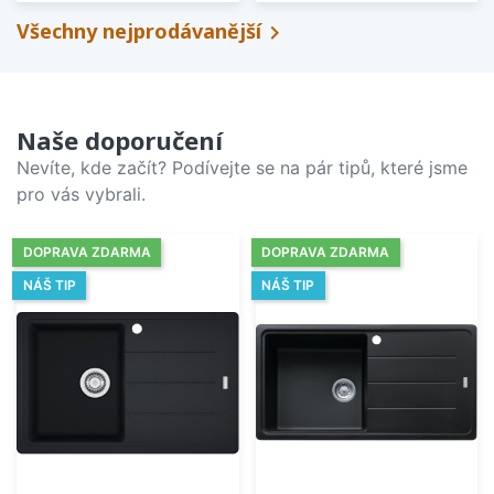
Všechny nejprodávanější

Naše doporučení
Nevíte, kde začít? Podívejte se na pár tipů, které jsme
pro vás vybrali.
DOPRAVA ZDARMA
DOPRAVA ZDARMA
NÁŠ TIP
NÁŠ TIP