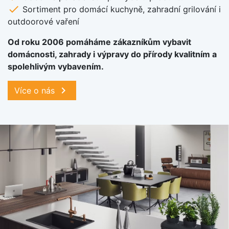
check
Sortiment pro domácí kuchyně, zahradní grilování i
outdoorové vaření
Od roku 2006 pomáháme zákazníkům vybavit
domácnosti, zahrady i výpravy do přírody kvalitním a
spolehlivým vybavením.
chevron_right
Více o nás