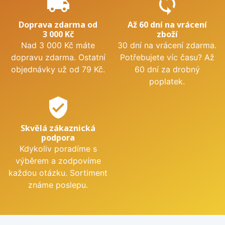
local_shipping
sync
Doprava zdarma od
Až 60 dní na vrácení
3 000 Kč
zboží
Nad 3 000 Kč máte
30 dní na vrácení zdarma.
dopravu zdarma. Ostatní
Potřebujete víc času? Až
objednávky už od 79 Kč.
60 dní za drobný
poplatek.
verified_user
Skvělá zákaznická
podpora
Kdykoliv poradíme s
výběrem a zodpovíme
každou otázku. Sortiment
známe poslepu.