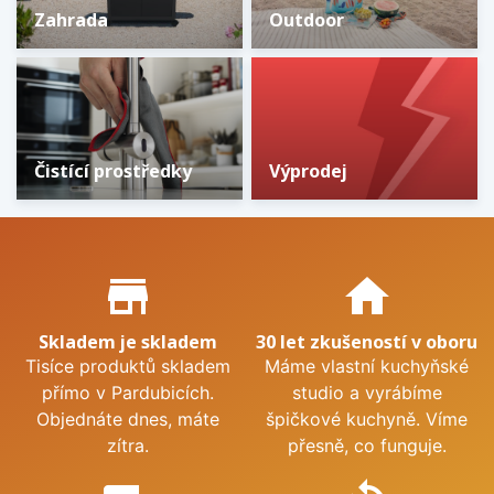
Zahrada
Outdoor
Čistící prostředky
Výprodej
Proč nakupovat u nás?
store_mall_directory
home
Skladem je skladem
30 let zkušeností v oboru
Tisíce produktů skladem
Máme vlastní kuchyňské
přímo v Pardubicích.
studio a vyrábíme
Objednáte dnes, máte
špičkové kuchyně. Víme
zítra.
přesně, co funguje.