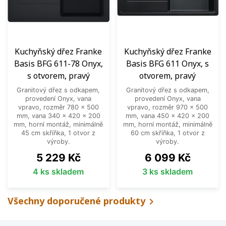
Kuchyňský dřez Franke
Kuchyňský dřez Franke
Basis BFG 611-78 Onyx,
Basis BFG 611 Onyx, s
s otvorem, pravý
otvorem, pravý
Granitový dřez s odkapem,
Granitový dřez s odkapem,
provedení Onyx, vana
provedení Onyx, vana
vpravo, rozměr 780 x 500
vpravo, rozměr 970 x 500
mm, vana 340 x 420 x 200
mm, vana 450 x 420 x 200
mm, horní montáž, minimálně
mm, horní montáž, minimálně
45 cm skříňka, 1 otvor z
60 cm skříňka, 1 otvor z
výroby.
výroby.
Cena
Cena
5 229 Kč
6 099 Kč
4 ks skladem
3 ks skladem
Všechny doporučené produkty
