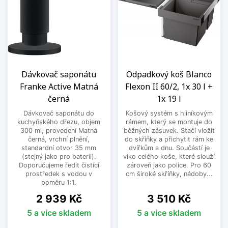
Dávkovač saponátu
Odpadkový koš Blanco
Franke Active Matná
Flexon II 60/2, 1x 30 l +
černá
1x 19 l
Dávkovač saponátu do
Košový systém s hliníkovým
kuchyňského dřezu, objem
rámem, který se montuje do
300 ml, provedení Matná
běžných zásuvek. Stačí vložit
černá, vrchní plnění,
do skříňky a přichytit rám ke
standardní otvor 35 mm
dvířkům a dnu. Součástí je
(stejný jako pro baterii).
víko celého koše, které slouží
Doporučujeme ředit čistící
zároveň jako police. Pro 60
prostředek s vodou v
cm široké skříňky, nádoby...
poměru 1:1.
Cena
Cena
2 939 Kč
3 510 Kč
5 a více skladem
5 a více skladem