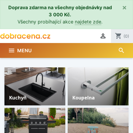
×
Doprava zdarma na všechny objednávky nad
3 000 Kč.
Všechny probíhající akce
najdete zde
.

shopping_cart
(0)
search

MENU
Přehled sortimentu
Kuchyň
Koupelna