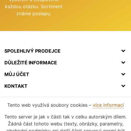
každou otázku. Sortiment
známe poslepu.
SPOLEHLIVÝ PRODEJCE
DŮLEŽITÉ INFORMACE
MŮJ ÚČET
KONTAKT
Tento web využívá soubory cookies –
více informací
Tento server je jak v části tak v celku autorským dílem.
Žádná část tohoto webu (texty, obrázky, parametry,
obchodní podmínky ani další části serveru) nesmí být