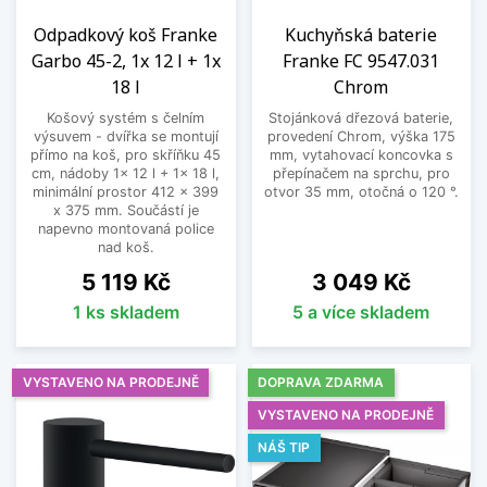
Odpadkový koš Franke
Kuchyňská baterie
Garbo 45-2, 1x 12 l + 1x
Franke FC 9547.031
18 l
Chrom
Košový systém s čelním
Stojánková dřezová baterie,
výsuvem - dvířka se montují
provedení Chrom, výška 175
přímo na koš, pro skříňku 45
mm, vytahovací koncovka s
cm, nádoby 1x 12 l + 1x 18 l,
přepínačem na sprchu, pro
minimální prostor 412 x 399
otvor 35 mm, otočná o 120 °.
x 375 mm. Součástí je
napevno montovaná police
nad koš.
Cena
Cena
5 119 Kč
3 049 Kč
1 ks skladem
5 a více skladem
VYSTAVENO NA PRODEJNĚ
DOPRAVA ZDARMA
VYSTAVENO NA PRODEJNĚ
NÁŠ TIP