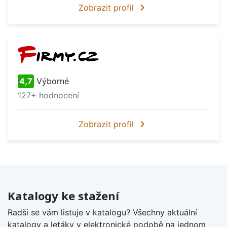
chevron_right
Zobrazit profil
4,7
Výborné
127+ hodnocení
chevron_right
Zobrazit profil
Katalogy ke stažení
Radši se vám listuje v katalogu? Všechny aktuální
katalogy a letáky v elektronické podobě na jednom