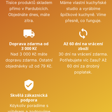
Tisíce produktů skladem
Máme vlastní kuchyňské
přímo v Pardubicích.
studio a vyrábíme
Objednáte dnes, máte
špičkové kuchyně. Víme
zítra.
přesně, co funguje.
local_shipping
sync
Doprava zdarma od
Až 60 dní na vrácení
3 000 Kč
zboží
Nad 3 000 Kč máte
30 dní na vrácení zdarma.
dopravu zdarma. Ostatní
Potřebujete víc času? Až
objednávky už od 79 Kč.
60 dní za drobný
poplatek.
verified_user
Skvělá zákaznická
podpora
Kdykoliv poradíme s
výběrem a zodpovíme