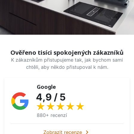
Ověřeno tisíci spokojených zákazníků
K zákazníkům přistupujeme tak, jak bychom sami
chtěli, aby někdo přistupoval k nám.
Google
4,9 / 5
★★★★★
880+ recenzí
chevron_right
Zobrazit recenze