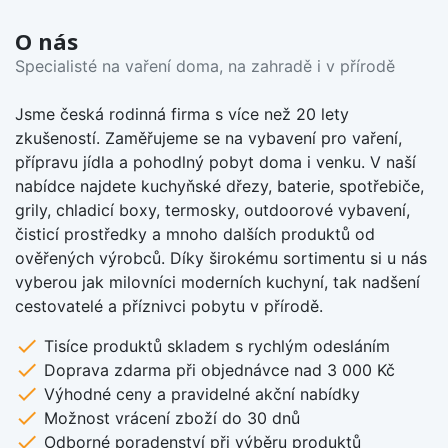
O nás
Specialisté na vaření doma, na zahradě i v přírodě
Jsme česká rodinná firma s více než 20 lety
zkušeností. Zaměřujeme se na vybavení pro vaření,
přípravu jídla a pohodlný pobyt doma i venku. V naší
nabídce najdete kuchyňské dřezy, baterie, spotřebiče,
grily, chladicí boxy, termosky, outdoorové vybavení,
čisticí prostředky a mnoho dalších produktů od
ověřených výrobců. Díky širokému sortimentu si u nás
vyberou jak milovníci moderních kuchyní, tak nadšení
cestovatelé a příznivci pobytu v přírodě.
check
Tisíce produktů skladem s rychlým odesláním
check
Doprava zdarma při objednávce nad 3 000 Kč
check
Výhodné ceny a pravidelné akční nabídky
check
Možnost vrácení zboží do 30 dnů
check
Odborné poradenství při výběru produktů