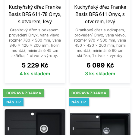
Kuchyňský dřez Franke
Kuchyňský dřez Franke
Basis BFG 611-78 Onyx,
Basis BFG 611 Onyx, s
s otvorem, levý
otvorem, levý
Granitový dřez s odkapem,
Granitový dřez s odkapem,
provedení Onyx, vana vlevo,
provedení Onyx, vana vlevo,
rozměr 780 x 500 mm, vana
rozměr 970 x 500 mm, vana
340 x 420 x 200 mm, horní
450 x 420 x 200 mm, horní
montáž, minimálně 45 cm
montáž, minimálně 60 cm
skříňka, 1 otvor z výroby.
skříňka, 1 otvor z výroby.
Cena
Cena
5 229 Kč
6 099 Kč
4 ks skladem
3 ks skladem
DOPRAVA ZDARMA
DOPRAVA ZDARMA
NÁŠ TIP
NÁŠ TIP