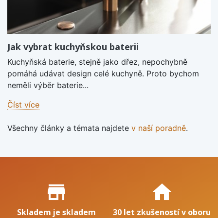
Jak vybrat kuchyňskou baterii
Kuchyňská baterie, stejně jako dřez, nepochybně
pomáhá udávat design celé kuchyně. Proto bychom
neměli výběr baterie...
Číst více
Všechny články a témata najdete
v naší poradně
.
Proč nakupovat u nás?
store_mall_directory
home
Skladem je skladem
30 let zkušeností v oboru