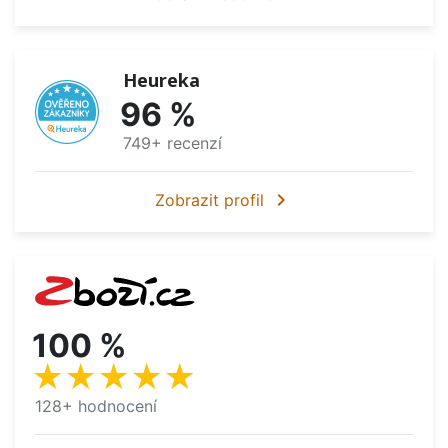
Heureka
96 %
749+ recenzí
chevron_right
Zobrazit profil
100 %
★★★★★
128+ hodnocení