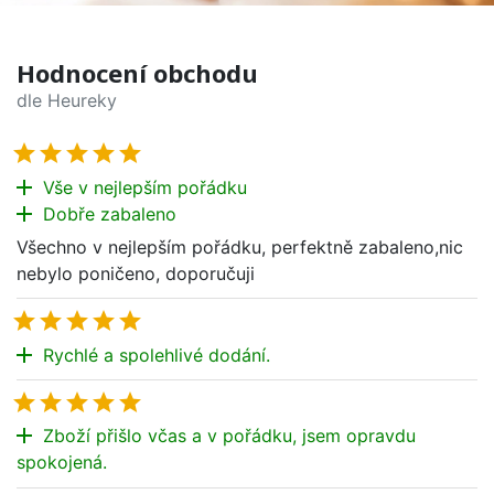
Hodnocení obchodu
dle Heureky





add
Vše v nejlepším pořádku
add
Dobře zabaleno
Všechno v nejlepším pořádku, perfektně zabaleno,nic
nebylo poničeno, doporučuji





add
Rychlé a spolehlivé dodání.





add
Zboží přišlo včas a v pořádku, jsem opravdu
spokojená.