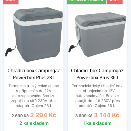
Chladící box Campingaz
Chladící box Campingaz
Powerbox Plus 28 l
Powerbox Plus 36 l
Termoelektrický chladicí box
Termoelektrický chladicí box
s připojením do 12V
s připojením do 12V
autozapalovače. Box lze
autozapalovače. Box lze
zapojit do sítě 230V přes
zapojit do sítě 230V přes
adaptér. Objem 28 l.
adaptér. Objem 36 l.
Běžná cena
Cena
Běžná cena
Cena
2 294 Kč
3 144 Kč
2 699 Kč
3 699 Kč
2 ks skladem
1 ks skladem