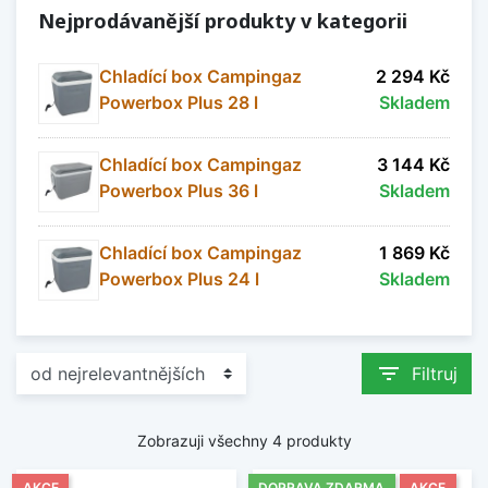
Nejprodávanější produkty v kategorii
Chladící box Campingaz
2 294 Kč
Powerbox Plus 28 l
Skladem
Chladící box Campingaz
3 144 Kč
Powerbox Plus 36 l
Skladem
Chladící box Campingaz
1 869 Kč
Powerbox Plus 24 l
Skladem
filter_list
Filtruj
Zobrazuji všechny 4 produkty
AKCE
DOPRAVA ZDARMA
AKCE