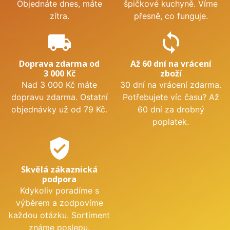
Objednáte dnes, máte
špičkové kuchyně. Víme
zítra.
přesně, co funguje.
local_shipping
sync
Doprava zdarma od
Až 60 dní na vrácení
3 000 Kč
zboží
Nad 3 000 Kč máte
30 dní na vrácení zdarma.
dopravu zdarma. Ostatní
Potřebujete víc času? Až
objednávky už od 79 Kč.
60 dní za drobný
poplatek.
verified_user
Skvělá zákaznická
podpora
Kdykoliv poradíme s
výběrem a zodpovíme
každou otázku. Sortiment
známe poslepu.