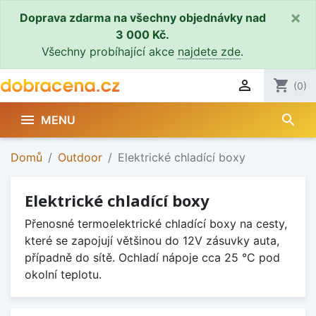
×
Doprava zdarma na všechny objednávky nad
3 000 Kč.
Všechny probíhající akce
najdete zde
.

shopping_cart
(0)
search

MENU
Domů
Outdoor
Elektrické chladící boxy
Elektrické chladící boxy
Přenosné termoelektrické chladící boxy na cesty,
které se zapojují většinou do 12V zásuvky auta,
případně do sítě. Ochladí nápoje cca 25 °C pod
okolní teplotu.