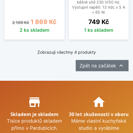
běžné sítě 230 V/50 Hz.
Výstupní napětí: 13 Vdc x 5 A
= 65 W.
Běžná cena
Cena
Cena
1 869 Kč
749 Kč
2 199 Kč
2 ks skladem
1 ks skladem
Zobrazuji všechny 4 produkty

Zpět na začátek
Proč nakupovat u nás?
store_mall_directory
home
Skladem je skladem
30 let zkušeností v oboru
Tisíce produktů skladem
Máme vlastní kuchyňské
přímo v Pardubicích.
studio a vyrábíme