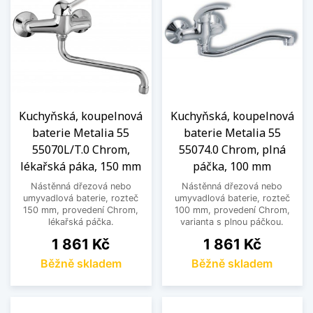
Kuchyňská, koupelnová
Kuchyňská, koupelnová
baterie Metalia 55
baterie Metalia 55
55070L/T.0 Chrom,
55074.0 Chrom, plná
lékařská páka, 150 mm
páčka, 100 mm
Nástěnná dřezová nebo
Nástěnná dřezová nebo
umyvadlová baterie, rozteč
umyvadlová baterie, rozteč
150 mm, provedení Chrom,
100 mm, provedení Chrom,
lékařská páčka.
varianta s plnou páčkou.
Cena
Cena
1 861 Kč
1 861 Kč
Běžně skladem
Běžně skladem