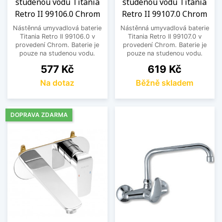
studenou vodu Titania
studenou vodu Titania
Retro II 99106.0 Chrom
Retro II 99107.0 Chrom
Nástěnná umyvadlová baterie
Nástěnná umyvadlová baterie
Titania Retro II 99106.0 v
Titania Retro II 99107.0 v
provedení Chrom. Baterie je
provedení Chrom. Baterie je
pouze na studenou vodu.
pouze na studenou vodu.
Cena
Cena
577 Kč
619 Kč
Na dotaz
Běžně skladem
DOPRAVA ZDARMA