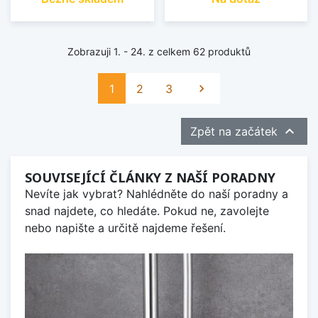
Zobrazuji 1. - 24. z celkem 62 produktů
Další
1
2
3


Zpět na začátek
SOUVISEJÍCÍ ČLÁNKY Z NAŠÍ PORADNY
Nevíte jak vybrat? Nahlédněte do naší poradny a
snad najdete, co hledáte. Pokud ne, zavolejte
nebo napište a určitě najdeme řešení.