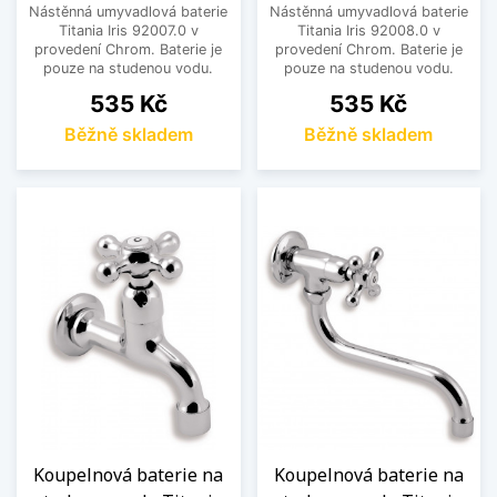
Nástěnná umyvadlová baterie
Nástěnná umyvadlová baterie
Titania Iris 92007.0 v
Titania Iris 92008.0 v
provedení Chrom. Baterie je
provedení Chrom. Baterie je
pouze na studenou vodu.
pouze na studenou vodu.
Cena
Cena
535 Kč
535 Kč
Běžně skladem
Běžně skladem
Koupelnová baterie na
Koupelnová baterie na