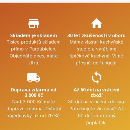
Proč nakupovat u nás?
store_mall_directory
home
Skladem je skladem
30 let zkušeností v oboru
Tisíce produktů skladem
Máme vlastní kuchyňské
přímo v Pardubicích.
studio a vyrábíme
Objednáte dnes, máte
špičkové kuchyně. Víme
zítra.
přesně, co funguje.
local_shipping
sync
Doprava zdarma od
Až 60 dní na vrácení
3 000 Kč
zboží
Nad 3 000 Kč máte
30 dní na vrácení zdarma.
dopravu zdarma. Ostatní
Potřebujete víc času? Až
objednávky už od 79 Kč.
60 dní za drobný
poplatek.