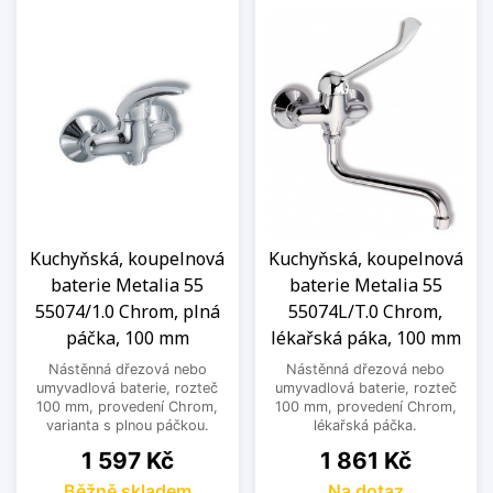
Kuchyňská, koupelnová
Kuchyňská, koupelnová
baterie Metalia 55
baterie Metalia 55
55074/1.0 Chrom, plná
55074L/T.0 Chrom,
páčka, 100 mm
lékařská páka, 100 mm
Nástěnná dřezová nebo
Nástěnná dřezová nebo
umyvadlová baterie, rozteč
umyvadlová baterie, rozteč
100 mm, provedení Chrom,
100 mm, provedení Chrom,
varianta s plnou páčkou.
lékařská páčka.
Cena
Cena
1 597 Kč
1 861 Kč
Běžně skladem
Na dotaz