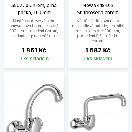
55077.0 Chrom, plná
New 94484.0S
páčka, 100 mm
Stříbrošedá-chrom
Nástěnná dřezová nebo
Nástěnná dřezová nebo
umyvadlová baterie, rozteč
umyvadlová baterie, flexibilní
100 mm, provedení Chrom,
ramínko, rozteč 100 mm,
varianta s plnou páčkou.
provedení Stříbrošedá-
chrom.
Cena
Cena
1 861 Kč
1 682 Kč
1 ks skladem
1 ks skladem