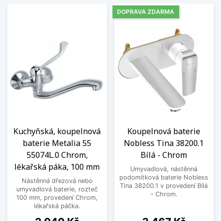
DOPRAVA ZDARMA
Kuchyňská, koupelnová
Koupelnová baterie
baterie Metalia 55
Nobless Tina 38200.1
55074L.0 Chrom,
Bílá - Chrom
lékařská páka, 100 mm
Umyvadlová, nástěnná
podomítková baterie Nobless
Nástěnná dřezová nebo
Tina 38200.1 v provedení Bílá
umyvadlová baterie, rozteč
- Chrom.
100 mm, provedení Chrom,
lékařská páčka.
Cena
Cena