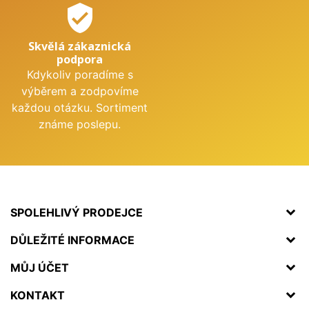
verified_user
Skvělá zákaznická
podpora
Kdykoliv poradíme s
výběrem a zodpovíme
každou otázku. Sortiment
známe poslepu.
SPOLEHLIVÝ PRODEJCE
DŮLEŽITÉ INFORMACE
MŮJ ÚČET
KONTAKT