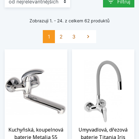
filter_list
Filtruj
Zobrazuji 1. - 24. z celkem 62 produktů
Další
1
2
3

Kuchyňská, koupelnová
Umyvadlová, dřezová
baterie Metalia 55
baterie Titania Iris