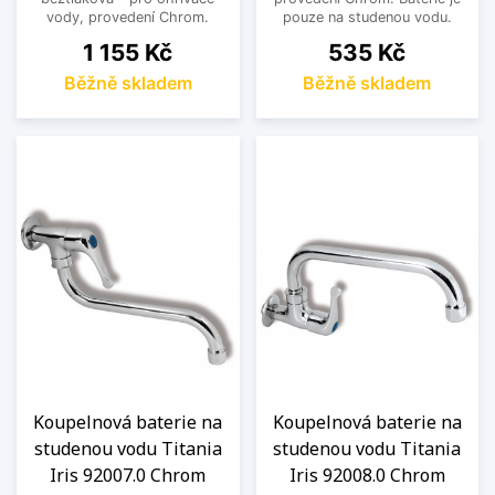
vody, provedení Chrom.
pouze na studenou vodu.
Cena
Cena
1 155 Kč
535 Kč
Běžně skladem
Běžně skladem
Koupelnová baterie na
Koupelnová baterie na
studenou vodu Titania
studenou vodu Titania
Iris 92007.0 Chrom
Iris 92008.0 Chrom