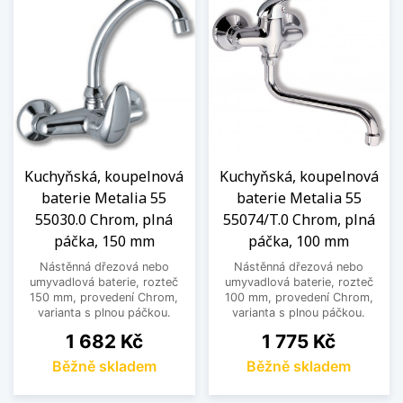
Kuchyňská, koupelnová
Kuchyňská, koupelnová
baterie Metalia 55
baterie Metalia 55
55030.0 Chrom, plná
55074/T.0 Chrom, plná
páčka, 150 mm
páčka, 100 mm
Nástěnná dřezová nebo
Nástěnná dřezová nebo
umyvadlová baterie, rozteč
umyvadlová baterie, rozteč
150 mm, provedení Chrom,
100 mm, provedení Chrom,
varianta s plnou páčkou.
varianta s plnou páčkou.
Cena
Cena
1 682 Kč
1 775 Kč
Běžně skladem
Běžně skladem