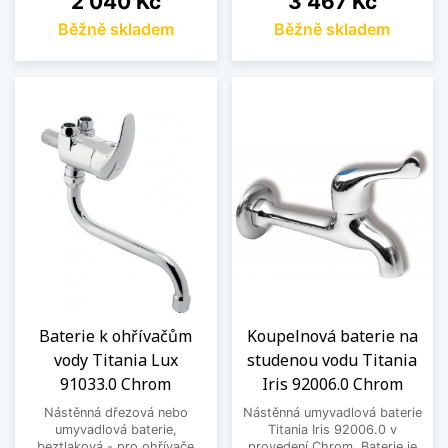
2 040 Kč
3 467 Kč
Běžně skladem
Běžně skladem
Baterie k ohřívačům
Koupelnová baterie na
vody Titania Lux
studenou vodu Titania
91033.0 Chrom
Iris 92006.0 Chrom
Nástěnná dřezová nebo
Nástěnná umyvadlová baterie
umyvadlová baterie,
Titania Iris 92006.0 v
beztlaková - pro ohřívače
provedení Chrom. Baterie je