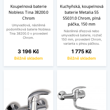
Koupelnová baterie
Kuchyňská, koupelnová
Nobless Tina 38200.0
baterie Metalia 55
Chrom
55031.0 Chrom, plná
páčka, 150 mm
Umyvadlová, nástěnná
podomítková baterie Nobless
Nástěnná dřezová nebo
Tina 38200.0 v provedení
umyvadlová baterie, rozteč
Chrom.
150 mm, provedení Chrom,
varianta s plnou páčkou.
Cena
Cena
3 196 Kč
1 775 Kč
Běžně skladem
Běžně skladem