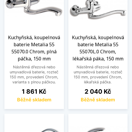
Kuchyňská, koupelnová
Kuchyňská, koupelnová
baterie Metalia 55
baterie Metalia 55
55070.0 Chrom, plná
55070L.0 Chrom,
páčka, 150 mm
lékařská páka, 150 mm
Nástěnná dřezová nebo
Nástěnná dřezová nebo
umyvadlová baterie, rozteč
umyvadlová baterie, rozteč
150 mm, provedení Chrom,
150 mm, provedení Chrom,
varianta s plnou páčkou.
lékařská páčka.
Cena
Cena
1 861 Kč
2 040 Kč
Běžně skladem
Běžně skladem