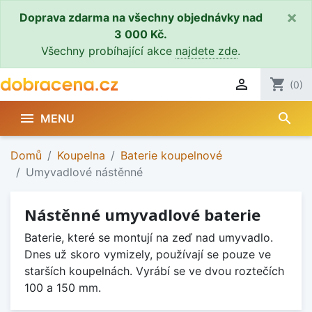
×
Doprava zdarma na všechny objednávky nad
3 000 Kč.
Všechny probíhající akce
najdete zde
.

shopping_cart
(0)
search

MENU
Domů
Koupelna
Baterie koupelnové
Umyvadlové nástěnné
Nástěnné umyvadlové baterie
Baterie, které se montují na zeď nad umyvadlo.
Dnes už skoro vymizely, používají se pouze ve
starších koupelnách. Vyrábí se ve dvou roztečích
100 a 150 mm.