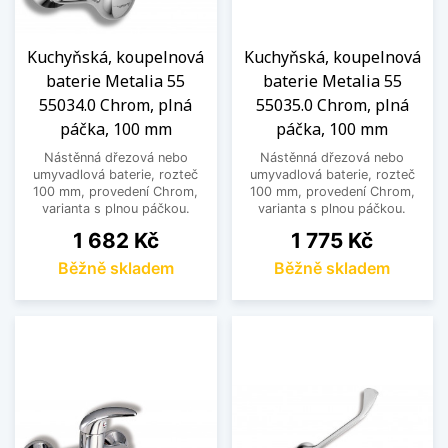
Kuchyňská, koupelnová
Kuchyňská, koupelnová
baterie Metalia 55
baterie Metalia 55
55034.0 Chrom, plná
55035.0 Chrom, plná
páčka, 100 mm
páčka, 100 mm
Nástěnná dřezová nebo
Nástěnná dřezová nebo
umyvadlová baterie, rozteč
umyvadlová baterie, rozteč
100 mm, provedení Chrom,
100 mm, provedení Chrom,
varianta s plnou páčkou.
varianta s plnou páčkou.
Cena
Cena
1 682 Kč
1 775 Kč
Běžně skladem
Běžně skladem