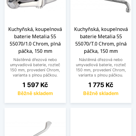
Kuchyňská, koupelnová
Kuchyňská, koupelnová
baterie Metalia 55
baterie Metalia 55
55070/1.0 Chrom, plná
55070/T.0 Chrom, plná
páčka, 150 mm
páčka, 150 mm
Nástěnná dřezová nebo
Nástěnná dřezová nebo
umyvadlová baterie, rozteč
umyvadlová baterie, rozteč
150 mm, provedení Chrom,
150 mm, provedení Chrom,
varianta s plnou páčkou.
varianta s plnou páčkou.
Cena
Cena
1 597 Kč
1 775 Kč
Běžně skladem
Běžně skladem