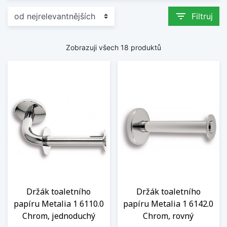
filter_list
Filtruj
Zobrazuji všech 18 produktů
Držák toaletního
Držák toaletního
papíru Metalia 1 6110.0
papíru Metalia 1 6142.0
Chrom, jednoduchý
Chrom, rovný