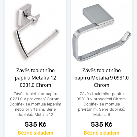
Závěs toaletního
Závěs toaletního
papíru Metalia 12
papíru Metalia 9 0931.0
0231.0 Chrom
Chrom
Závěs toaletního papíru
Závěs toaletního papíru
0231.0 v provedení Chrom.
0931.0 v provedení Chrom.
Doplňek se montuje lepením
Doplňek se montuje
nebo přivrtáním. Série
přivrtáním. Série doplňků:
doplňků: Metalia 12
Metalia 9
Cena
Cena
535 Kč
535 Kč
Běžně skladem
Běžně skladem