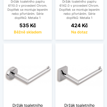
Držák toaletního papíru
Držák toaletního papíru
6110.0 v provedení Chrom.
6142.0 v provedení Chrom.
Doplňek se montuje lepením
Doplňek se montuje lepením
nebo přivrtáním. Série
nebo přivrtáním. Série
doplňků: Metalia 1
doplňků: Metalia 1
Cena
Cena
535 Kč
424 Kč
Běžně skladem
Na dotaz
Držák toaletního
Držák toaletního