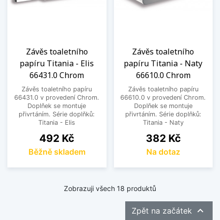
Závěs toaletního
Závěs toaletního
papíru Titania - Elis
papíru Titania - Naty
66431.0 Chrom
66610.0 Chrom
Závěs toaletního papíru
Závěs toaletního papíru
66431.0 v provedení Chrom.
66610.0 v provedení Chrom.
Doplňek se montuje
Doplňek se montuje
přivrtáním. Série doplňků:
přivrtáním. Série doplňků:
Titania - Elis
Titania - Naty
Cena
Cena
492 Kč
382 Kč
Běžně skladem
Na dotaz
Zobrazuji všech 18 produktů

Zpět na začátek