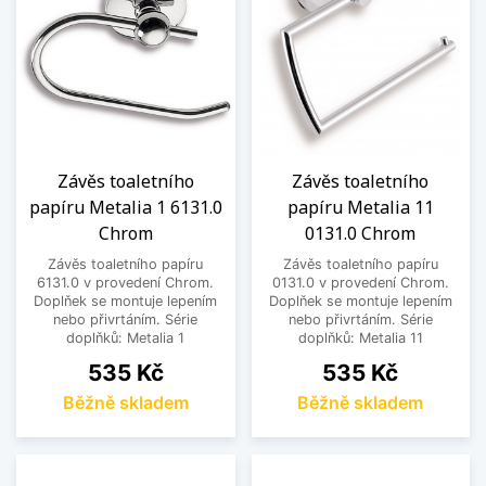
Závěs toaletního
Závěs toaletního
papíru Metalia 1 6131.0
papíru Metalia 11
Chrom
0131.0 Chrom
Závěs toaletního papíru
Závěs toaletního papíru
6131.0 v provedení Chrom.
0131.0 v provedení Chrom.
Doplňek se montuje lepením
Doplňek se montuje lepením
nebo přivrtáním. Série
nebo přivrtáním. Série
doplňků: Metalia 1
doplňků: Metalia 11
Cena
Cena
535 Kč
535 Kč
Běžně skladem
Běžně skladem