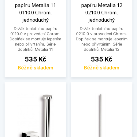
papíru Metalia 11
papíru Metalia 12
0110.0 Chrom,
0210.0 Chrom,
jednoduchý
jednoduchý
Držák toaletního papíru
Držák toaletního papíru
0110.0 v provedení Chrom.
0210.0 v provedení Chrom.
Doplňek se montuje lepením
Doplňek se montuje lepením
nebo přivrtáním. Série
nebo přivrtáním. Série
doplňků: Metalia 11
doplňků: Metalia 12
Cena
Cena
535 Kč
535 Kč
Běžně skladem
Běžně skladem