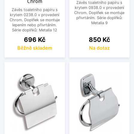
Chrom
Závěs toaletního papíru s
krytem 0938.0 v provedení
Závěs toaletního papíru s
Chrom. Doplňek se montuje
krytem 0238.0 v provedení
přivrtáním. Série doplňků:
Chrom. Doplňek se montuje
Metalia 9
lepením nebo přivrtáním.
Série doplňků: Metalia 12
Cena
Cena
696 Kč
850 Kč
Běžně skladem
Na dotaz