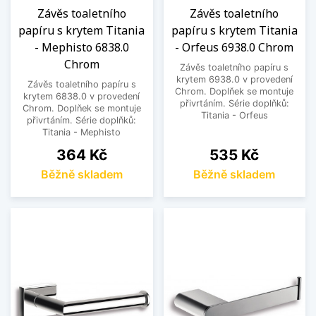
Závěs toaletního
Závěs toaletního
papíru s krytem Titania
papíru s krytem Titania
- Mephisto 6838.0
- Orfeus 6938.0 Chrom
Chrom
Závěs toaletního papíru s
krytem 6938.0 v provedení
Závěs toaletního papíru s
Chrom. Doplňek se montuje
krytem 6838.0 v provedení
přivrtáním. Série doplňků:
Chrom. Doplňek se montuje
Titania - Orfeus
přivrtáním. Série doplňků:
Titania - Mephisto
Cena
Cena
364 Kč
535 Kč
Běžně skladem
Běžně skladem