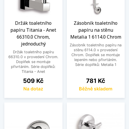
Držák toaletního
Zásobník toaletního
papíru Titania - Anet
papíru na stěnu
66310.0 Chrom,
Metalia 1 6114.0 Chrom
jednoduchý
Zásobník toaletního papíru na
stěnu 6114.0 v provedení
Držák toaletního papíru
Chrom. Doplňek se montuje
66310.0 v provedení Chrom.
lepením nebo přivrtáním.
Doplňek se montuje
Série doplňků: Metalia 1
přivrtáním. Série doplňků:
Titania - Anet
Cena
Cena
509 Kč
781 Kč
Na dotaz
Běžně skladem