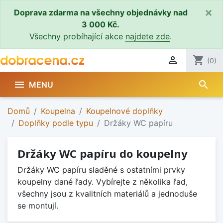
×
Doprava zdarma na všechny objednávky nad
3 000 Kč.
Všechny probíhající akce
najdete zde
.

shopping_cart
(0)
search

MENU
Domů
Koupelna
Koupelnové doplňky
Doplňky podle typu
Držáky WC papíru
Držáky WC papíru do koupelny
Držáky WC papíru sladěné s ostatními prvky
koupelny dané řady. Vybírejte z několika řad,
všechny jsou z kvalitních materiálů a jednoduše
se montují.