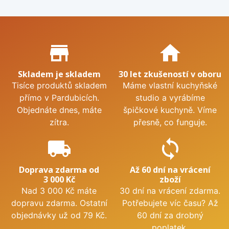
Proč nakupovat u nás?
store_mall_directory
home
Skladem je skladem
30 let zkušeností v oboru
Tisíce produktů skladem
Máme vlastní kuchyňské
přímo v Pardubicích.
studio a vyrábíme
Objednáte dnes, máte
špičkové kuchyně. Víme
zítra.
přesně, co funguje.
local_shipping
sync
Doprava zdarma od
Až 60 dní na vrácení
3 000 Kč
zboží
Nad 3 000 Kč máte
30 dní na vrácení zdarma.
dopravu zdarma. Ostatní
Potřebujete víc času? Až
objednávky už od 79 Kč.
60 dní za drobný
poplatek.