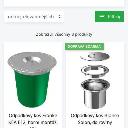
filter_list
Filtruj
Zobrazuji všechny 3 produkty
DOPRAVA ZDARMA
Odpadkový koš Franke
Odpadkový koš Blanco
KEA E12, horní montáž,
Solon, do roviny