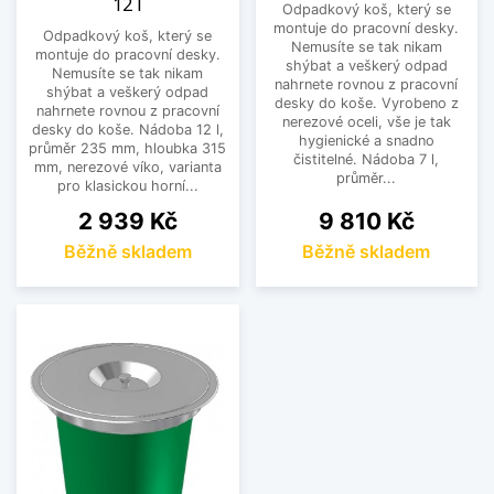
12 l
Odpadkový koš, který se
montuje do pracovní desky.
Odpadkový koš, který se
Nemusíte se tak nikam
montuje do pracovní desky.
shýbat a veškerý odpad
Nemusíte se tak nikam
nahrnete rovnou z pracovní
shýbat a veškerý odpad
desky do koše. Vyrobeno z
nahrnete rovnou z pracovní
nerezové oceli, vše je tak
desky do koše. Nádoba 12 l,
hygienické a snadno
průměr 235 mm, hloubka 315
čistitelné. Nádoba 7 l,
mm, nerezové víko, varianta
průměr...
pro klasickou horní...
Cena
Cena
2 939 Kč
9 810 Kč
Běžně skladem
Běžně skladem