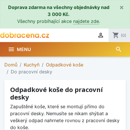
×
Doprava zdarma na všechny objednávky nad
3 000 Kč.
Všechny probíhající akce
najdete zde
.

shopping_cart
(0)
search

MENU
Domů
Kuchyň
Odpadkové koše
Do pracovní desky
Odpadkové koše do pracovní
desky
Zapuštěné koše, které se montují přímo do
pracovní desky. Nemusíte se nikam shýbat a
veškerý odpad nahrnete rovnou z pracovní desky
do koše.