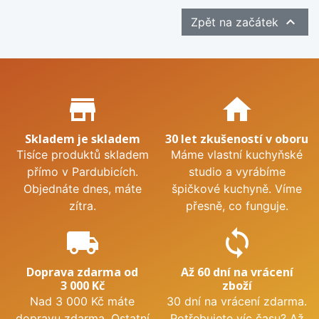

Zpět na začátek
Proč nakupovat u nás?
store_mall_directory
home
Skladem je skladem
30 let zkušeností v oboru
Tisíce produktů skladem
Máme vlastní kuchyňské
přímo v Pardubicích.
studio a vyrábíme
Objednáte dnes, máte
špičkové kuchyně. Víme
zítra.
přesně, co funguje.
local_shipping
sync
Doprava zdarma od
Až 60 dní na vrácení
3 000 Kč
zboží
Nad 3 000 Kč máte
30 dní na vrácení zdarma.
dopravu zdarma. Ostatní
Potřebujete víc času? Až