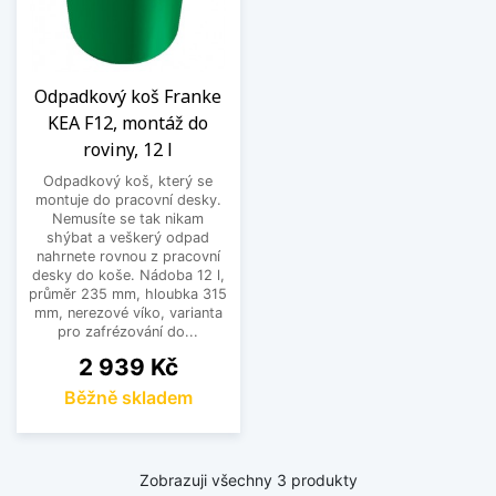
Odpadkový koš Franke
KEA F12, montáž do
roviny, 12 l
Odpadkový koš, který se
montuje do pracovní desky.
Nemusíte se tak nikam
shýbat a veškerý odpad
nahrnete rovnou z pracovní
desky do koše. Nádoba 12 l,
průměr 235 mm, hloubka 315
mm, nerezové víko, varianta
pro zafrézování do...
Cena
2 939 Kč
Běžně skladem
Zobrazuji všechny 3 produkty