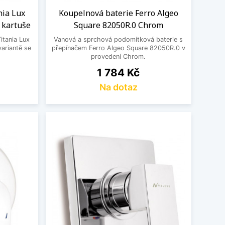
nia Lux
Koupelnová baterie Ferro Algeo
 kartuše
Square 82050R.0 Chrom
itania Lux
Vanová a sprchová podomítková baterie s
ariantě se
přepínačem Ferro Algeo Square 82050R.0 v
provedení Chrom.
Cena
1 784 Kč
Na dotaz