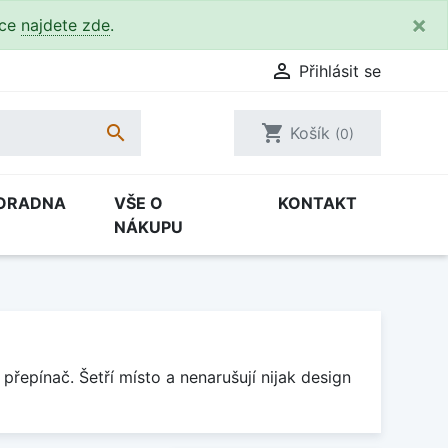
×
kce
najdete zde
.

Přihlásit se

shopping_cart
Košík
(0)
ORADNA
VŠE O
KONTAKT
NÁKUPU
přepínač. Šetří místo a nenarušují nijak design