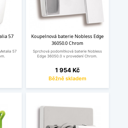
lia 57
Koupelnová baterie Nobless Edge
36050.0 Chrom
etalia 57
Sprchová podomítková baterie Nobless
om.
Edge 36050.0 v provedení Chrom.
Cena
1 954 Kč
Běžně skladem