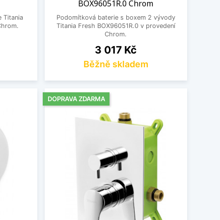
BOX96051R.0 Chrom
 Titania
Podomítková baterie s boxem 2 vývody
Chrom.
Titania Fresh BOX96051R.0 v provedení
Chrom.
Cena
3 017 Kč
Běžně skladem
DOPRAVA ZDARMA