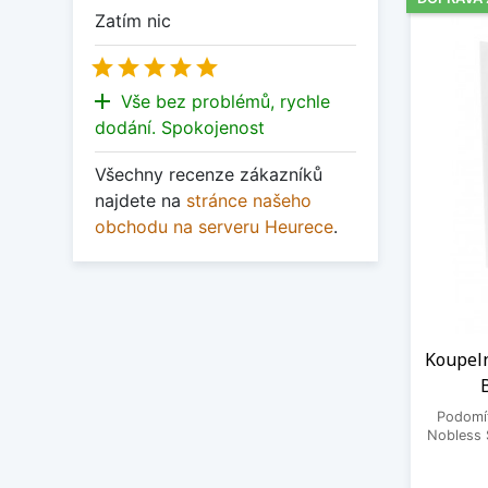
Zatím nic





add
Vše bez problémů, rychle
dodání. Spokojenost
Všechny recenze zákazníků
najdete na
stránce našeho
obchodu na serveru Heurece
.
Koupel
Podomí
Nobless 