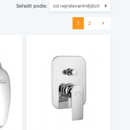
Seřadit podle:
Další
1
2
