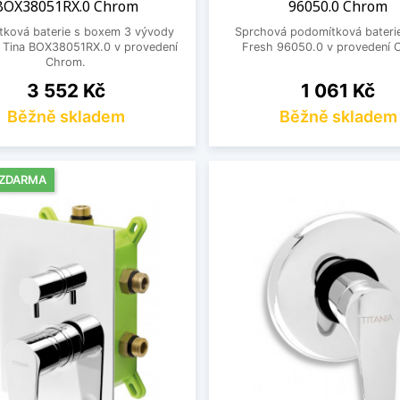
BOX38051RX.0 Chrom
96050.0 Chrom
tková baterie s boxem 3 vývody
Sprchová podomítková baterie
 Tina BOX38051RX.0 v provedení
Fresh 96050.0 v provedení 
Chrom.
Cena
Cena
3 552 Kč
1 061 Kč
Běžně skladem
Běžně skladem
 ZDARMA