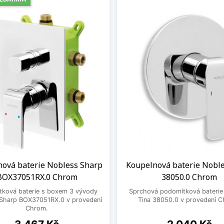
nová baterie Nobless Sharp
Koupelnová baterie Nobl
BOX37051RX.0 Chrom
38050.0 Chrom
tková baterie s boxem 3 vývody
Sprchová podomítková baterie
Sharp BOX37051RX.0 v provedení
Tina 38050.0 v provedení 
Chrom.
Cena
Cena