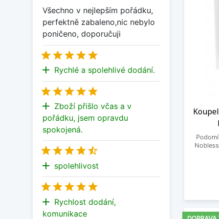
Všechno v nejlepším pořádku,
perfektně zabaleno,nic nebylo
poničeno, doporučuji





add
Rychlé a spolehlivé dodání.





add
Zboží přišlo včas a v
Koupel
pořádku, jsem opravdu
spokojená.
Podomí
Nobless





add
spolehlivost





add
Rychlost dodání,
komunikace
DOPRAVA