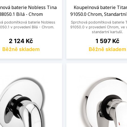
nová baterie Nobless Tina
Koupelnová baterie Tita
38050.1 Bílá - Chrom
91050.0 Chrom, Standartní
vá podomítková baterie Nobless
Sprchová podomítková baterie T
050.1 v provedení Bílá - Chrom.
91050.0 v provedení Chrom, ve v
standartní kartuší.
Cena
Cena
2 124 Kč
1 597 Kč
Běžně skladem
Běžně skladem