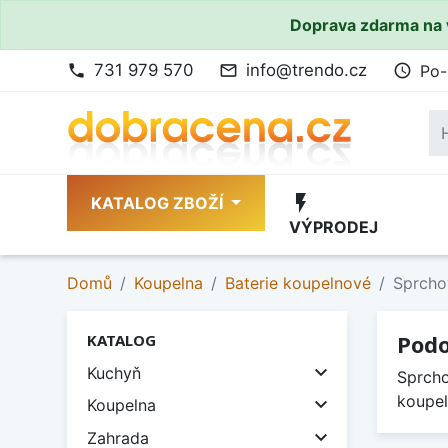
Doprava zdarma na 
731 979 570
info@trendo.cz
Po-
phone
mail_outline
access_time
flash_on
KATALOG ZBOŽÍ
VÝPRODEJ
Domů
Koupelna
Baterie koupelnové
Sprcho
Podo
KATALOG

Kuchyň
Sprcho
koupel

Koupelna

Zahrada