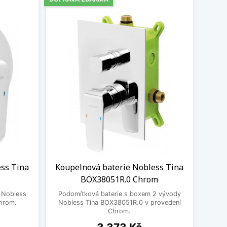
ess Tina
Koupelnová baterie Nobless Tina
BOX38051R.0 Chrom
 Nobless
Podomítková baterie s boxem 2 vývody
Chrom.
Nobless Tina BOX38051R.0 v provedení
Chrom.
Cena