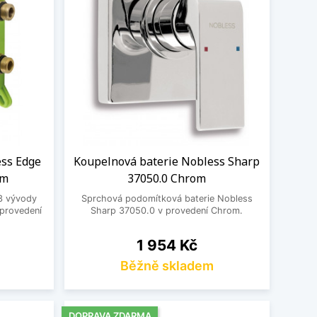
ess Edge
Koupelnová baterie Nobless Sharp
om
37050.0 Chrom
3 vývody
Sprchová podomítková baterie Nobless
provedení
Sharp 37050.0 v provedení Chrom.
Cena
1 954 Kč
Běžně skladem
DOPRAVA ZDARMA