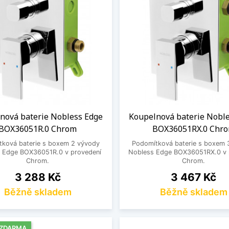
nová baterie Nobless Edge
Koupelnová baterie Nobl
BOX36051R.0 Chrom
BOX36051RX.0 Chr
tková baterie s boxem 2 vývody
Podomítková baterie s boxem 
 Edge BOX36051R.0 v provedení
Nobless Edge BOX36051RX.0 v 
Chrom.
Chrom.
Cena
Cena
3 288 Kč
3 467 Kč
Běžně skladem
Běžně skladem
 ZDARMA