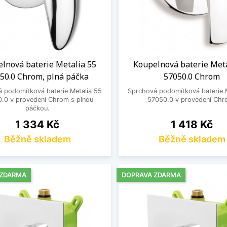
lnová baterie Metalia 55
Koupelnová baterie Meta
50.0 Chrom, plná páčka
57050.0 Chrom
 podomítková baterie Metalia 55
Sprchová podomítková baterie M
.0 v provedení Chrom s plnou
57050.0 v provedení Chr
páčkou.
Cena
Cena
1 334 Kč
1 418 Kč
Běžně skladem
Běžně skladem
 ZDARMA
DOPRAVA ZDARMA