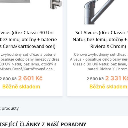
lveus (dřez Classic 30 Uni
Set Alveus (dřez Classic
 bez lemu, otočný + baterie
Natur, bez lemu, otočný +
s Černá/Kartáčovaná ocel)
Riviera X Chrom)
zvýhodněný set dřezu a baterie
Cenově zvýhodněný set dřezu a
obsahuje celoplošný nerezový dřez
Alveus - obsahuje celoplošný ne
 30 Uni Natur, bez lemu, otočný a
Classic 30 Uni Natur, bez lemu,
i Mintas Černá/Kartáčovaná ocel.
baterii Riviera X Chrom
Běžná cena
Cena
Běžná cena
Cena
2 601 Kč
2 331 K
2 890 Kč
2 590 Kč
Běžně skladem
Běžně skladem
2 produkty
ISEJÍCÍ ČLÁNKY Z NAŠÍ PORADNY