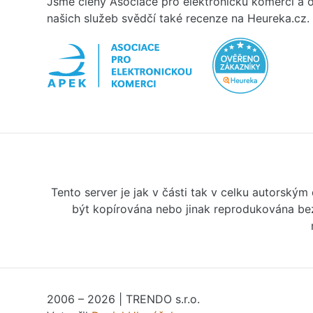
Jsme členy Asociace pro elektronicku komerci a o
našich služeb svědčí také recenze na Heureka.cz.
Tento server je jak v části tak v celku autorský
být kopírována nebo jinak reprodukována bez
2006 – 2026 | TRENDO s.r.o.