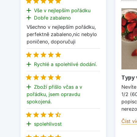





add
Vše v nejlepším pořádku
add
Dobře zabaleno
Všechno v nejlepším pořádku,
perfektně zabaleno,nic nebylo
poničeno, doporučuji





add
Rychlé a spolehlivé dodání.





Typy 
add
Zboží přišlo včas a v
Nevíte
pořádku, jsem opravdu
1/2 (6
spokojená.
popisc
nerezo





Číst v
add
spolehlivost