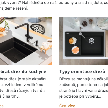
 jak vybrat? Nahlédněte do naší poradny a snad najdete, co
 najdeme řešení.
ybrat dřez do kuchyně
Typy orientace dřezů
brat dřez je stále aktuální
Dřezy se montují na několi
u, vzhledem v velikému
způsobů, podle toho na ja
ví dřezů různých tvarů a
straně je hlavní vana dřezu
álů na trhu.
je potřeba při výběru...
íce
Číst více