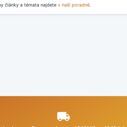
y články a témata najdete
v naší poradně
.
e
local_shipping