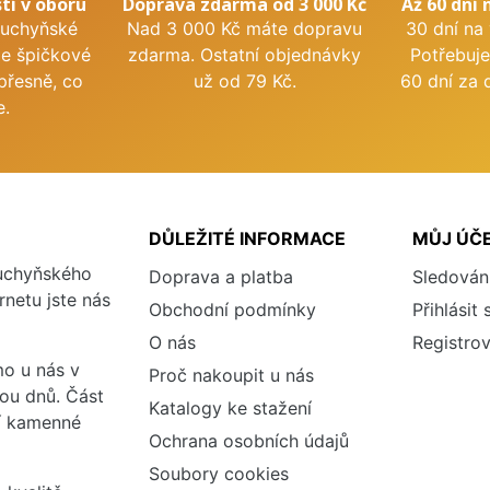
tí v oboru
Doprava zdarma od 3 000 Kč
Až 60 dní 
kuchyňské
Nad 3 000 Kč máte dopravu
30 dní na
me špičkové
zdarma. Ostatní objednávky
Potřebuje
přesně, co
už od 79 Kč.
60 dní za 
e.
DŮLEŽITÉ INFORMACE
MŮJ ÚČ
kuchyňského
Doprava a platba
Sledován
rnetu jste nás
Obchodní podmínky
Přihlásit 
O nás
Registrov
o u nás v
Proč nakoupit u nás
vou dnů. Část
Katalogy ke stažení
ší kamenné
Ochrana osobních údajů
Soubory cookies