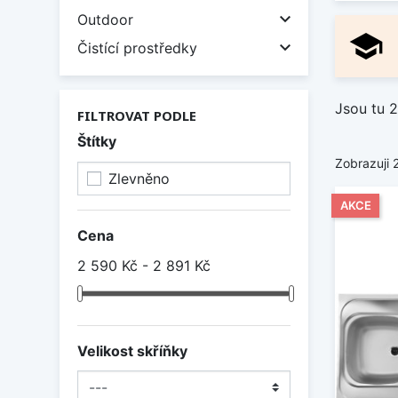

Outdoor
school

Čistící prostředky
Jsou tu 2
FILTROVAT PODLE
Štítky
Zobrazuji 
Zlevněno
AKCE
Cena
2 590 Kč - 2 891 Kč
Velikost skříňky