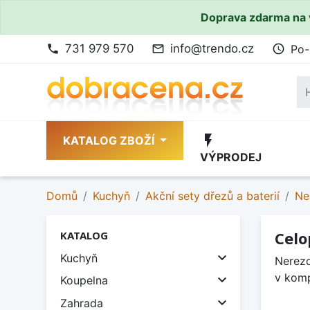
Doprava zdarma na 
731 979 570
info@trendo.cz
Po-
phone
mail_outline
access_time
flash_on
KATALOG ZBOŽÍ
VÝPRODEJ
Domů
Kuchyň
Akční sety dřezů a baterií
Ne
Celo
KATALOG

Kuchyň
Nerezo
v komp

Koupelna

Zahrada