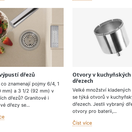
výpustí dřezů
Otvory v kuchyňských
dřezech
 co znamenají pojmy 6/4, 1
Velké množství kladených
0 mm) a 3 1/2 (92 mm) v
se týká otvorů v kuchyňsk
ích dřezů? Granitové i
dřezech. Jestli vybraný dř
vé dřezy se...
otvory pro baterii,...
íce
Číst více