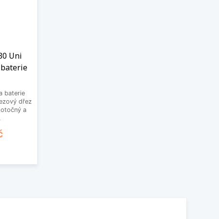
 30 Uni
 baterie
 baterie
rezový dřez
 otočný a
.
č