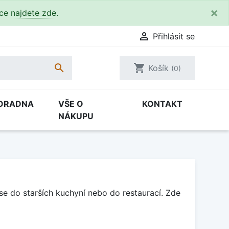
×
kce
najdete zde
.

Přihlásit se

shopping_cart
Košík
(0)
ORADNA
VŠE O
KONTAKT
NÁKUPU
se do starších kuchyní nebo do restaurací. Zde