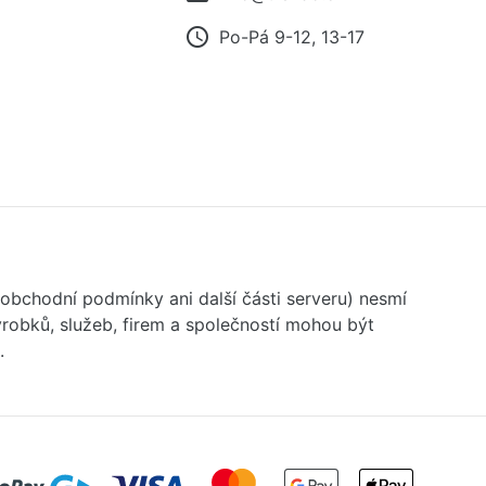
access_time
Po-Pá 9-12, 13-17
 obchodní podmínky ani další části serveru) nesmí
robků, služeb, firem a společností mohou být
.