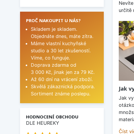
Nevíte
určitě
PROČ NAKOUPIT U NÁS?
Skladem je skladem.
Objednáte dnes, máte zítra.
Máme vlastní kuchyňské
studio a 30 let zkušeností.
Víme, co funguje.
Doprava zdarma od
3 000 Kč, jinak jen za 79 Kč.
Až 60 dní na vrácení zboží.
Skvělá zákaznická podpora.
Jak v
Sortiment známe poslepu.
Jak vy
otázko
množst
HODNOCENÍ OBCHODU
materi
DLE HEUREKY
Číst v