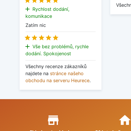





Všechn
add
Rychlost dodání,
komunikace
Zatím nic





add
Vše bez problémů, rychle
dodání. Spokojenost
Všechny recenze zákazníků
najdete na
stránce našeho
obchodu na serveru Heurece
.
Proč nakupovat u nás?
store_mall_directory
hom