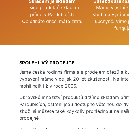
Skladem je skladem
30 let zkušenos
Tisíce produktů skladem
Máme vlastní 
přímo v Pardubicích.
studio a vyrábí
Objednáte dnes, máte zítra.
kuchyně. Víme 
funguj
SPOLEHLIVÝ PRODEJCE
Jsme česká rodinná firma a s prodejem dřezů a 
vybavení máme více jak 20 let zkušeností. Na inte
mohli najít již v roce 2006.
Obrovské množství produktů držíme skladem přím
Pardubicích, ostatní jsou dostupné většinou do d
zboží si můžete také kdykoliv prohlédnout na na
prodejně.