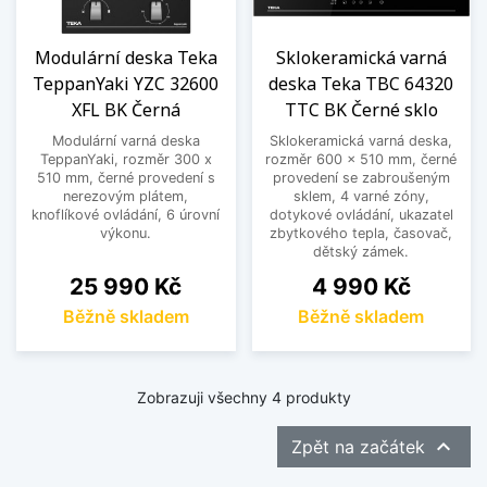
Modulární deska Teka
Sklokeramická varná
TeppanYaki YZC 32600
deska Teka TBC 64320
XFL BK Černá
TTC BK Černé sklo
Modulární varná deska
Sklokeramická varná deska,
TeppanYaki, rozměr 300 x
rozměr 600 x 510 mm, černé
510 mm, černé provedení s
provedení se zabroušeným
nerezovým plátem,
sklem, 4 varné zóny,
knoflíkové ovládání, 6 úrovní
dotykové ovládání, ukazatel
výkonu.
zbytkového tepla, časovač,
dětský zámek.
Cena
Cena
25 990 Kč
4 990 Kč
Běžně skladem
Běžně skladem
Zobrazuji všechny 4 produkty

Zpět na začátek