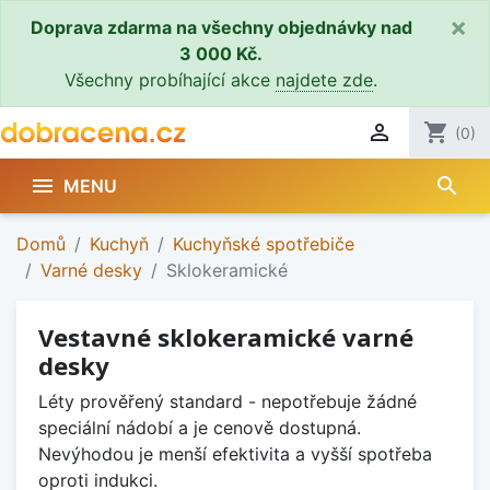
×
Doprava zdarma na všechny objednávky nad
3 000 Kč.
Všechny probíhající akce
najdete zde
.

shopping_cart
(0)
search

MENU
Domů
Kuchyň
Kuchyňské spotřebiče
Varné desky
Sklokeramické
Vestavné sklokeramické varné
desky
Léty prověřený standard - nepotřebuje žádné
speciální nádobí a je cenově dostupná.
Nevýhodou je menší efektivita a vyšší spotřeba
oproti indukci.