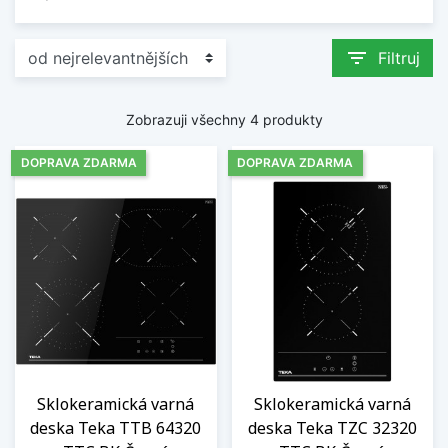
filter_list
Filtruj
Zobrazuji všechny 4 produkty
DOPRAVA ZDARMA
DOPRAVA ZDARMA
Sklokeramická varná
Sklokeramická varná
deska Teka TTB 64320
deska Teka TZC 32320