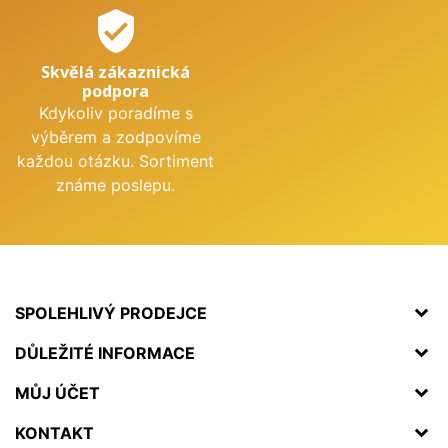
verified_user
Skvělá zákaznická
podpora
Kdykoliv poradíme s
výběrem a zodpovíme
každou otázku. Sortiment
známe poslepu.
SPOLEHLIVÝ PRODEJCE
DŮLEŽITÉ INFORMACE
MŮJ ÚČET
KONTAKT