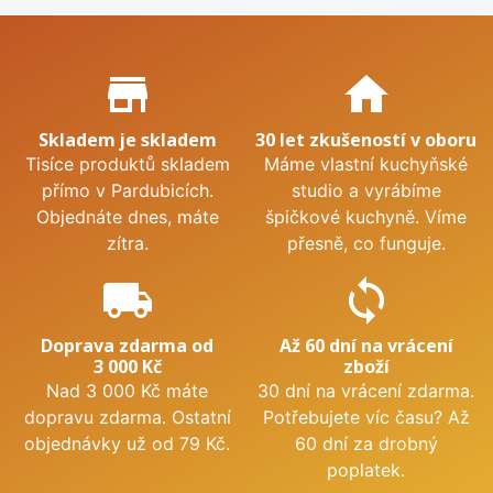
Proč nakupovat u nás?
store_mall_directory
home
Skladem je skladem
30 let zkušeností v oboru
Tisíce produktů skladem
Máme vlastní kuchyňské
přímo v Pardubicích.
studio a vyrábíme
Objednáte dnes, máte
špičkové kuchyně. Víme
zítra.
přesně, co funguje.
local_shipping
sync
Doprava zdarma od
Až 60 dní na vrácení
3 000 Kč
zboží
Nad 3 000 Kč máte
30 dní na vrácení zdarma.
dopravu zdarma. Ostatní
Potřebujete víc času? Až
objednávky už od 79 Kč.
60 dní za drobný
poplatek.