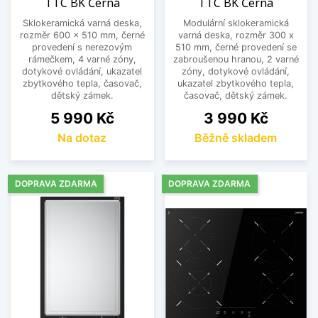
TTC BK Černá
TTC BK Černá
Sklokeramická varná deska,
Modulární sklokeramická
rozměr 600 x 510 mm, černé
varná deska, rozměr 300 x
provedení s nerezovým
510 mm, černé provedení se
rámečkem, 4 varné zóny,
zabroušenou hranou, 2 varné
dotykové ovládání, ukazatel
zóny, dotykové ovládání,
zbytkového tepla, časovač,
ukazatel zbytkového tepla,
dětský zámek.
časovač, dětský zámek.
Cena
Cena
5 990 Kč
3 990 Kč
Na dotaz
Běžně skladem
DOPRAVA ZDARMA
DOPRAVA ZDARMA