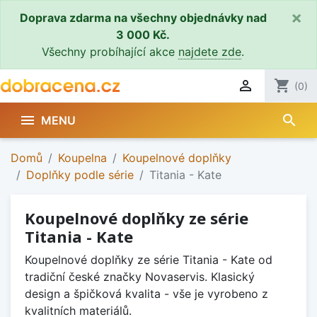
×
Doprava zdarma na všechny objednávky nad
3 000 Kč.
Všechny probíhající akce
najdete zde
.

shopping_cart
(0)
search

MENU
Domů
Koupelna
Koupelnové doplňky
Doplňky podle série
Titania - Kate
Koupelnové doplňky ze série
Titania - Kate
Koupelnové doplňky ze série Titania - Kate od
tradiční české značky Novaservis. Klasický
design a špičková kvalita - vše je vyrobeno z
kvalitních materiálů.