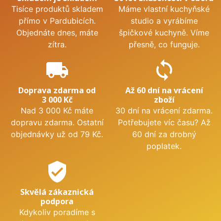
Tisíce produktů skladem
Máme vlastní kuchyňské
přímo v Pardubicích.
studio a vyrábíme
Objednáte dnes, máte
špičkové kuchyně. Víme
zítra.
přesně, co funguje.
local_shipping
sync
Doprava zdarma od
Až 60 dní na vrácení
3 000 Kč
zboží
Nad 3 000 Kč máte
30 dní na vrácení zdarma.
dopravu zdarma. Ostatní
Potřebujete víc času? Až
objednávky už od 79 Kč.
60 dní za drobný
poplatek.
verified_user
Skvělá zákaznická
podpora
Kdykoliv poradíme s