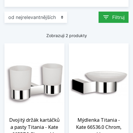
filter_list
Filtruj
Zobrazuji 2 produkty
Dvojitý držák kartáčků
Mýdlenka Titania -
a pasty Titania - Kate
Kate 66536.0 Chrom,