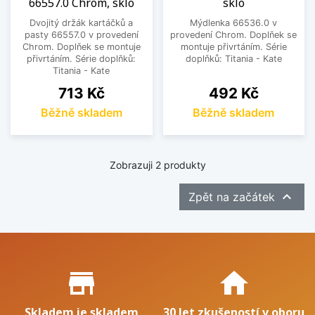
66557.0 Chrom, sklo
sklo
Dvojitý držák kartáčků a
Mýdlenka 66536.0 v
pasty 66557.0 v provedení
provedení Chrom. Doplňek se
Chrom. Doplňek se montuje
montuje přivrtáním. Série
přivrtáním. Série doplňků:
doplňků: Titania - Kate
Titania - Kate
Cena
Cena
713 Kč
492 Kč
Běžně skladem
Běžně skladem
Zobrazuji 2 produkty

Zpět na začátek
Proč nakupovat u nás?
store_mall_directory
home
Skladem je skladem
30 let zkušeností v oboru