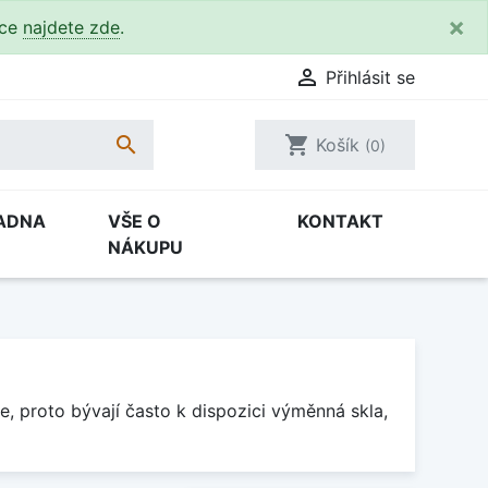
×
kce
najdete zde
.

Přihlásit se

shopping_cart
Košík
(0)
ADNA
VŠE O
KONTAKT
NÁKUPU
e, proto bývají často k dispozici výměnná skla,