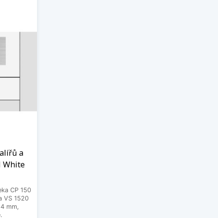
alířů a
 White
Teka CP 150
a VS 1520
x 4 mm,
.