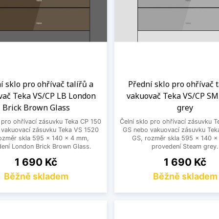
í sklo pro ohřívač talířů a
Přední sklo pro ohřívač t
vač Teka VS/CP LB London
vakuovač Teka VS/CP SM
Brick Brown Glass
grey
o pro ohřívací zásuvku Teka CP 150
Čelní sklo pro ohřívací zásuvku 
vakuovací zásuvku Teka VS 1520
GS nebo vakuovací zásuvku Tek
ozměr skla 595 x 140 x 4 mm,
GS, rozměr skla 595 x 140 
ení London Brick Brown Glass.
provedení Steam grey.
Cena
Cena
1 690 Kč
1 690 Kč
Běžně skladem
Běžně skladem