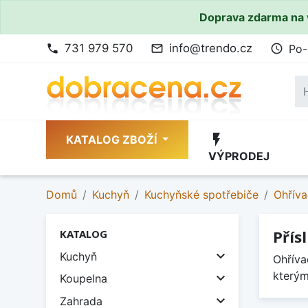
Doprava zdarma na 
731 979 570
info@trendo.cz
Po-
phone
mail_outline
access_time
flash_on
KATALOG ZBOŽÍ
VÝPRODEJ
Domů
Kuchyň
Kuchyňské spotřebiče
Ohříva
Přís
KATALOG

Kuchyň
Ohříva
kterým

Koupelna

Zahrada