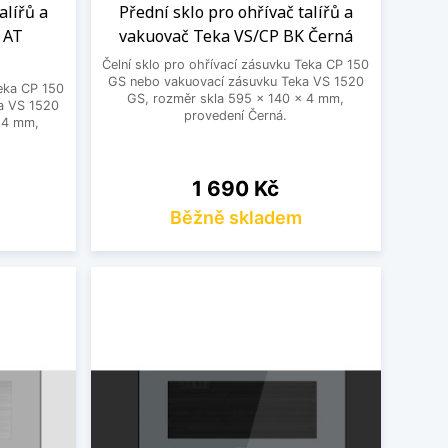
alířů a
Přední sklo pro ohřívač talířů a
 AT
vakuovač Teka VS/CP BK Černá
Čelní sklo pro ohřívací zásuvku Teka CP 150
GS nebo vakuovací zásuvku Teka VS 1520
Teka CP 150
GS, rozměr skla 595 x 140 x 4 mm,
a VS 1520
provedení Černá.
x 4 mm,
Cena
1 690 Kč
Běžně skladem