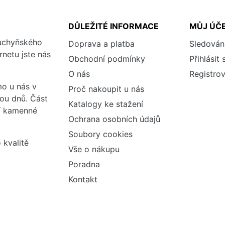
DŮLEŽITÉ INFORMACE
MŮJ ÚČ
kuchyňského
Doprava a platba
Sledován
rnetu jste nás
Obchodní podmínky
Přihlásit 
O nás
Registrov
o u nás v
Proč nakoupit u nás
vou dnů. Část
Katalogy ke stažení
ší kamenné
Ochrana osobních údajů
Soubory cookies
 kvalitě
Vše o nákupu
Poradna
Kontakt