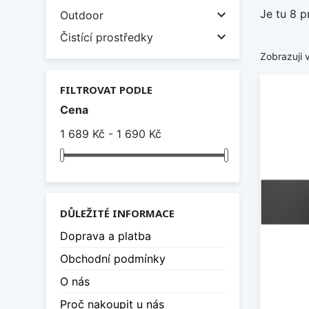
Je tu 8 p

Outdoor

Čistící prostředky
Zobrazuji 
FILTROVAT PODLE
Cena
1 689 Kč - 1 690 Kč
DŮLEŽITÉ INFORMACE
Doprava a platba
Obchodní podmínky
O nás
Proč nakoupit u nás