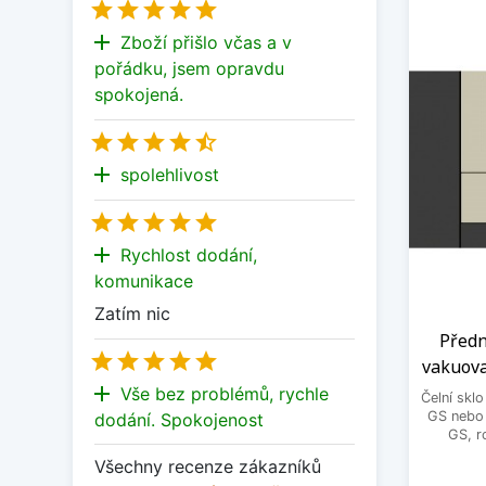





add
Zboží přišlo včas a v
pořádku, jsem opravdu
spokojená.





add
spolehlivost





add
Rychlost dodání,
komunikace
Zatím nic
Předn





vakuova
add
Vše bez problémů, rychle
Čelní skl
GS nebo 
dodání. Spokojenost
GS, r
Všechny recenze zákazníků