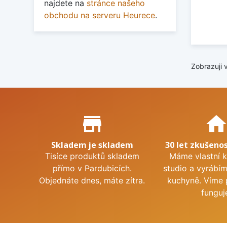
najdete na
stránce našeho
obchodu na serveru Heurece
.
Zobrazuji 
Proč nakupovat u nás?
store_mall_directory
hom
Skladem je skladem
30 let zkušenos
Tisíce produktů skladem
Máme vlastní 
přímo v Pardubicích.
studio a vyrábí
Objednáte dnes, máte zítra.
kuchyně. Víme 
funguj