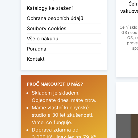
Čeln
Katalogy ke stažení
vakuov
Ochrana osobních údajů
Čelní skl
Soubory cookies
GS nebo 
Vše o nákupu
GS, r
prove
Poradna
spo
Kontakt
PROČ NAKOUPIT U NÁS?
Skladem je skladem.
Objednáte dnes, máte zítra.
Máme vlastní kuchyňské
studio a 30 let zkušeností.
Víme, co funguje.
Doprava zdarma od
3 000 Kč, jinak jen za 79 Kč.