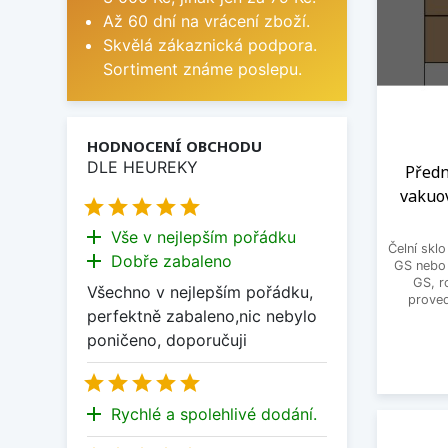
Až 60 dní na vrácení zboží.
Skvělá zákaznická podpora.
Sortiment známe poslepu.
HODNOCENÍ OBCHODU
DLE HEUREKY
Předn
vakuo





add
Vše v nejlepším pořádku
Čelní skl
add
Dobře zabaleno
GS nebo 
GS, r
Všechno v nejlepším pořádku,
proved
perfektně zabaleno,nic nebylo
poničeno, doporučuji





add
Rychlé a spolehlivé dodání.