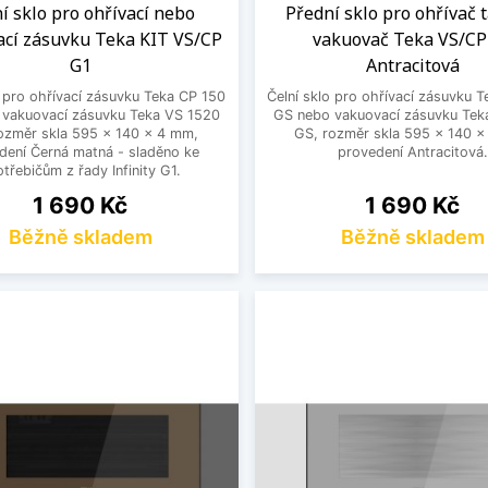
í sklo pro ohřívací nebo
Přední sklo pro ohřívač t
ací zásuvku Teka KIT VS/CP
vakuovač Teka VS/CP
G1
Antracitová
o pro ohřívací zásuvku Teka CP 150
Čelní sklo pro ohřívací zásuvku 
vakuovací zásuvku Teka VS 1520
GS nebo vakuovací zásuvku Tek
ozměr skla 595 x 140 x 4 mm,
GS, rozměr skla 595 x 140 
dení Černá matná - sladěno ke
provedení Antracitová.
třebičům z řady Infinity G1.
Cena
Cena
1 690 Kč
1 690 Kč
Běžně skladem
Běžně skladem