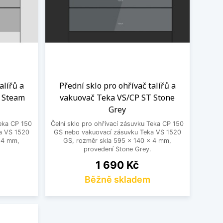
alířů a
Přední sklo pro ohřívač talířů a
 Steam
vakuovač Teka VS/CP ST Stone
Grey
Teka CP 150
Čelní sklo pro ohřívací zásuvku Teka CP 150
a VS 1520
GS nebo vakuovací zásuvku Teka VS 1520
x 4 mm,
GS, rozměr skla 595 x 140 x 4 mm,
provedení Stone Grey.
Cena
1 690 Kč
Běžně skladem