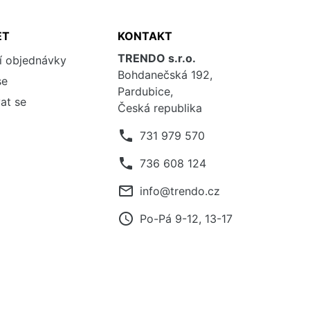
ET
KONTAKT
TRENDO s.r.o.
í objednávky
Bohdanečská 192,
se
Pardubice,
at se
Česká republika
phone
731 979 570
phone
736 608 124
mail_outline
info@trendo.cz
access_time
Po-Pá 9-12, 13-17