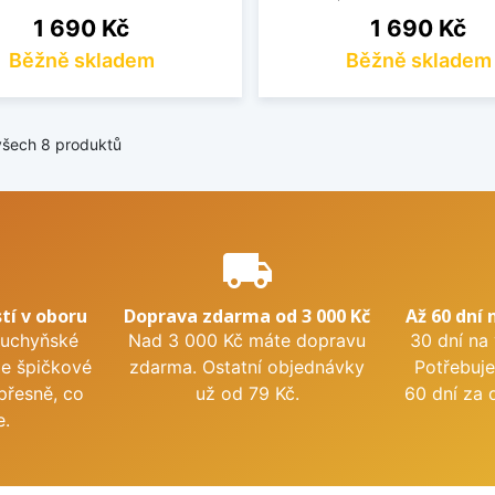
Cena
Cena
1 690 Kč
1 690 Kč
Běžně skladem
Běžně skladem
všech 8 produktů
e
local_shipping
tí v oboru
Doprava zdarma od 3 000 Kč
Až 60 dní 
kuchyňské
Nad 3 000 Kč máte dopravu
30 dní na
me špičkové
zdarma. Ostatní objednávky
Potřebuje
přesně, co
už od 79 Kč.
60 dní za 
e.