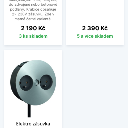
do zdvojené nebo betonové
podlahy. Krabice obsahuje
2x 230V zásuvku. Zde v
matné černé variantě.
Cena
Cena
2 190 Kč
2 390 Kč
3 ks skladem
5 a více skladem
Elektro zásuvka