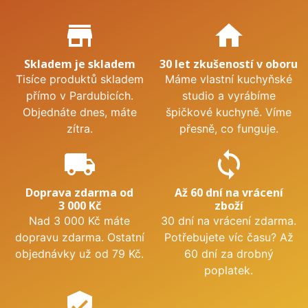
Proč nakupovat u nás?
store_mall_directory
home
Skladem je skladem
30 let zkušeností v oboru
Tisíce produktů skladem
Máme vlastní kuchyňské
přímo v Pardubicích.
studio a vyrábíme
Objednáte dnes, máte
špičkové kuchyně. Víme
zítra.
přesně, co funguje.
local_shipping
sync
Doprava zdarma od
Až 60 dní na vrácení
3 000 Kč
zboží
Nad 3 000 Kč máte
30 dní na vrácení zdarma.
dopravu zdarma. Ostatní
Potřebujete víc času? Až
objednávky už od 79 Kč.
60 dní za drobný
poplatek.
verified_user