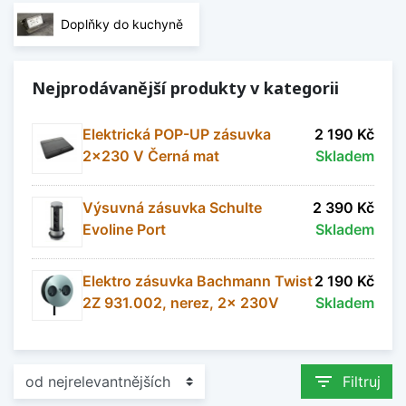
svítidla od známých značek jako je Bone Crusher,
Doplňky do kuchyně
Brilum, Franke, Ideal Trade, Mivokor, Peka, Rejs,
Teka a další.
Nejprodávanější produkty v kategorii
Zobrazit méně
Elektrická POP-UP zásuvka
2 190 Kč
2x230 V Černá mat
Skladem
Výsuvná zásuvka Schulte
2 390 Kč
Evoline Port
Skladem
Elektro zásuvka Bachmann Twist
2 190 Kč
2Z 931.002, nerez, 2x 230V
Skladem
filter_list
Filtruj