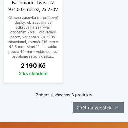
Bachmann Twist 2Z
931.002, nerez, 2x 230V
Otočná zásuvka do pracovní
desky, el. zásuvky se
odkrývají a zakrývají
otočením krytu. Provedení
nerez, varianta s 2x 230V
zásuvkami, rozměr 115 mm x
42,5 mm. Montážní hloubka
pouze 40 mm - vejde se bez
problému i nad skříňku...
Cena
2 190 Kč
2 ks skladem
Zobrazuji všechny 3 produkty

Zpět na začátek