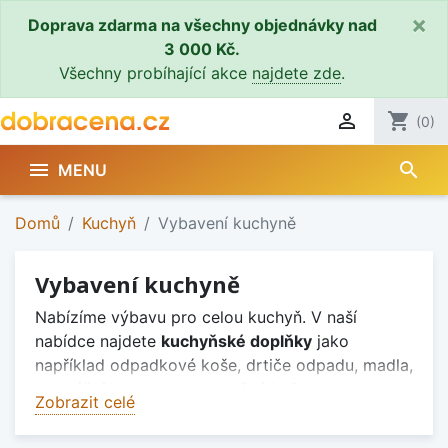
×
Doprava zdarma na všechny objednávky nad
3 000 Kč.
Všechny probíhající akce
najdete zde
.

shopping_cart
(0)
search

MENU
Domů
Kuchyň
Vybavení kuchyně
Vybavení kuchyně
Nabízíme výbavu pro celou kuchyň. V naší
nabídce najdete
kuchyňské doplňky
jako
například odpadkové koše, drtiče odpadu, madla,
montážní komponenty, otočné koše, karusely,
Zobrazit celé
multifunkční sloupy, drátěné koše, potravinové
skříně, drátěný program a bodová a zářivková