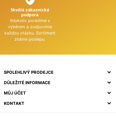
Skvělá zákaznická
podpora
Kdykoliv poradíme s
výběrem a zodpovíme
každou otázku. Sortiment
známe poslepu.
SPOLEHLIVÝ PRODEJCE
DŮLEŽITÉ INFORMACE
MŮJ ÚČET
KONTAKT