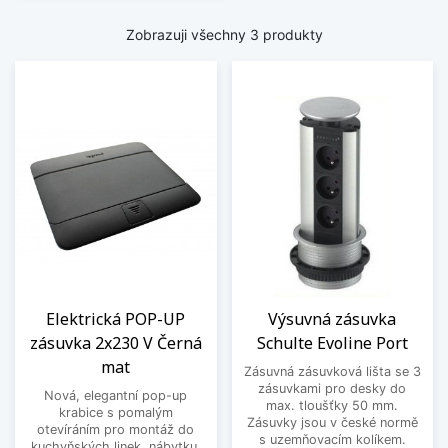
Zobrazuji všechny 3 produkty
Elektrická POP-UP
Výsuvná zásuvka
zásuvka 2x230 V Černá
Schulte Evoline Port
mat
Zásuvná zásuvková lišta se 3
zásuvkami pro desky do
Nová, elegantní pop-up
max. tloušťky 50 mm.
krabice s pomalým
Zásuvky jsou v české normě
otevíráním pro montáž do
s uzemňovacím kolíkem.
kuchyňských linek, nábytku,