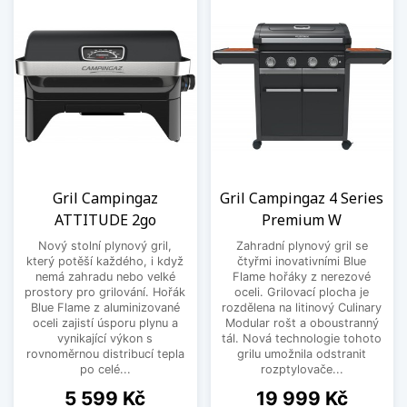
Gril Campingaz
Gril Campingaz 4 Series
ATTITUDE 2go
Premium W
Nový stolní plynový gril,
Zahradní plynový gril se
který potěší každého, i když
čtyřmi inovativními Blue
nemá zahradu nebo velké
Flame hořáky z nerezové
prostory pro grilování. Hořák
oceli. Grilovací plocha je
Blue Flame z aluminizované
rozdělena na litinový Culinary
oceli zajistí úsporu plynu a
Modular rošt a oboustranný
vynikající výkon s
tál. Nová technologie tohoto
rovnoměrnou distribucí tepla
grilu umožnila odstranit
po celé...
rozptylovače...
Cena
Cena
5 599 Kč
19 999 Kč