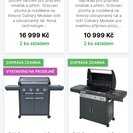
bočním vařičem pro přípravu
například pro přípravu
omáček a příloh. Grilovací
omáček a příloh. Grilovací
plocha je rozdělena na
plocha je rozdělená na
litinový Culinary Modular rošt
litinový oboustranný tál a
a oboustranný tál. Nová
rošt Culinary Modular pro
technologie...
snadnou přípravu pizzy,...
Cena
Cena
16 999 Kč
10 999 Kč
2 ks skladem
2 ks skladem
DOPRAVA ZDARMA
DOPRAVA ZDARMA
VYSTAVENO NA PRODEJNĚ