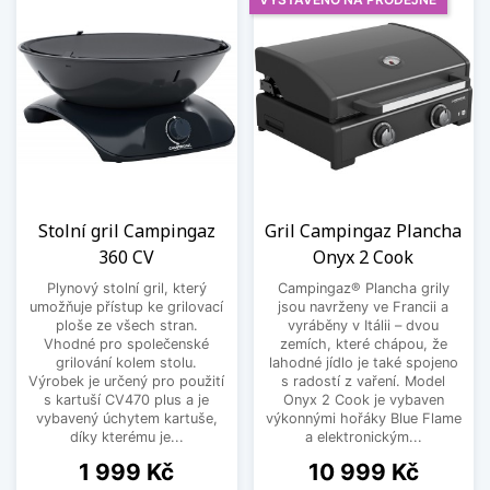
Stolní gril Campingaz
Gril Campingaz Plancha
360 CV
Onyx 2 Cook
Plynový stolní gril, který
Campingaz® Plancha grily
umožňuje přístup ke grilovací
jsou navrženy ve Francii a
ploše ze všech stran.
vyráběny v Itálii – dvou
Vhodné pro společenské
zemích, které chápou, že
grilování kolem stolu.
lahodné jídlo je také spojeno
Výrobek je určený pro použití
s radostí z vaření. Model
s kartuší CV470 plus a je
Onyx 2 Cook je vybaven
vybavený úchytem kartuše,
výkonnými hořáky Blue Flame
díky kterému je...
a elektronickým...
Cena
Cena
1 999 Kč
10 999 Kč