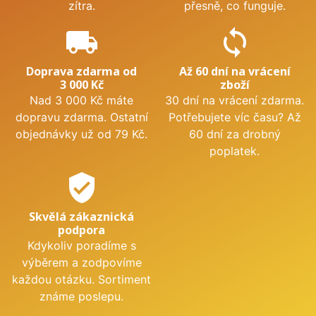
zítra.
přesně, co funguje.
local_shipping
sync
Doprava zdarma od
Až 60 dní na vrácení
3 000 Kč
zboží
Nad 3 000 Kč máte
30 dní na vrácení zdarma.
dopravu zdarma. Ostatní
Potřebujete víc času? Až
objednávky už od 79 Kč.
60 dní za drobný
poplatek.
verified_user
Skvělá zákaznická
podpora
Kdykoliv poradíme s
výběrem a zodpovíme
každou otázku. Sortiment
známe poslepu.