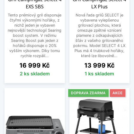
EXS SBS
LX Plus
Tento prémiový gril disponuje
Nová řada grilů SELECT je
čtyřmi výkonnými hořáky, z
vybavena vylepšenou
nichž jeden je vybaven
grilovací plochou, která
nejnovější technologií Searing
omezuje zpětné vznícení
boost system. V režimu
plamene z odkapávajících
Searing Boost pak jeden z
šťáv z vašeho grilovaného
hořáků disponuje o 20%
pokrmu. Model SELECT 4 LX
vyšším výkonem. Díky tomu
Plus má 4 trubkové hořáky,
rychle rozpálí...
které lze libovolně...
Cena
Cena
16 999 Kč
13 999 Kč
2 ks skladem
1 ks skladem
DOPRAVA ZDARMA
AKCE