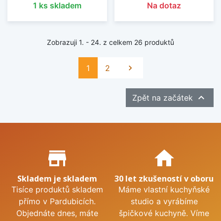
1 ks skladem
Na dotaz
Zobrazuji 1. - 24. z celkem 26 produktů
Další
1
2


Zpět na začátek
Proč nakupovat u nás?
store_mall_directory
home
Skladem je skladem
30 let zkušeností v oboru
Tisíce produktů skladem
Máme vlastní kuchyňské
přímo v Pardubicích.
studio a vyrábíme
Objednáte dnes, máte
špičkové kuchyně. Víme