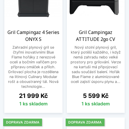
Gril Campingaz 4 Series
Gril Campingaz
ONYX S
ATTITUDE 2go CV
Zahradní plynový gril se
Nový stolní plynový gril,
čtyřmi inovativními Blue
který potěší každého, i když
Flame hořáky z nerezové
nemá zahradu nebo velké
oceli a bočním vařičem pro
prostory pro grilování. Verze
přípravu omáček a příloh.
na kartuši má připojovací
Grilovací plocha je rozdělena
sadu součástí balení. Hořák
na litinový Culinary Modular
Blue Flame z aluminizované
rošt a oboustranný tál. Nová
oceli zajistí úsporu plynu a...
technologie...
Cena
Cena
21 999 Kč
5 599 Kč
1 ks skladem
1 ks skladem
DOPRAVA ZDARMA
DOPRAVA ZDARMA