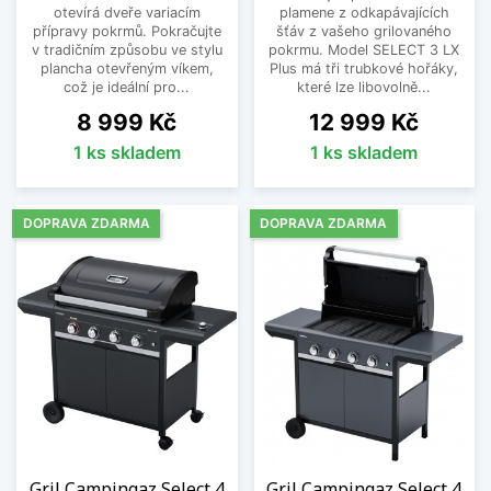
otevírá dveře variacím
plamene z odkapávajících
přípravy pokrmů. Pokračujte
šťáv z vašeho grilovaného
v tradičním způsobu ve stylu
pokrmu. Model SELECT 3 LX
plancha otevřeným víkem,
Plus má tři trubkové hořáky,
což je ideální pro...
které lze libovolně...
Cena
Cena
8 999 Kč
12 999 Kč
1 ks skladem
1 ks skladem
DOPRAVA ZDARMA
DOPRAVA ZDARMA
Gril Campingaz Select 4
Gril Campingaz Select 4