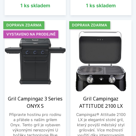
1 ks skladem
1 ks skladem
DOPRAVA ZDARMA
DOPRAVA ZDARMA
VYSTAVENO NA PRODEJNĚ
Gril Campingaz 3 Series
Gril Campingaz
ONYX S
ATTITUDE 2100 LX
Připravte hostinu pro rodinu
Campingaz® Attitude 2100
a přátele s naším grilem
LX je elegantní stolní gril,
Onyx. Tento gril je vybaven
který povýší městský styl
výkonnými nerezovými U
grilování. Více možností
hořáky technologie Blue
využití díky integrovaným