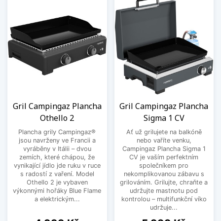
Gril Campingaz Plancha
Gril Campingaz Plancha
Othello 2
Sigma 1 CV
Plancha grily Campingaz®
Ať už grilujete na balkóně
jsou navrženy ve Francii a
nebo vaříte venku,
vyráběny v Itálii – dvou
Campingaz Plancha Sigma 1
zemích, které chápou, že
CV je vaším perfektním
vynikající jídlo jde ruku v ruce
společníkem pro
s radostí z vaření. Model
nekomplikovanou zábavu s
Othello 2 je vybaven
grilováním. Grilujte, chraňte a
výkonnými hořáky Blue Flame
udržujte mastnotu pod
a elektrickým...
kontrolou – multifunkční víko
udržuje...
Cena
Cena