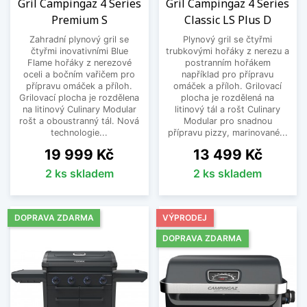
Gril Campingaz 4 Series
Gril Campingaz 4 Series
Premium S
Classic LS Plus D
Zahradní plynový gril se
Plynový gril se čtyřmi
čtyřmi inovativními Blue
trubkovými hořáky z nerezu a
Flame hořáky z nerezové
postranním hořákem
oceli a bočním vařičem pro
například pro přípravu
přípravu omáček a příloh.
omáček a příloh. Grilovací
Grilovací plocha je rozdělena
plocha je rozdělená na
na litinový Culinary Modular
litinový tál a rošt Culinary
rošt a oboustranný tál. Nová
Modular pro snadnou
technologie...
přípravu pizzy, marinované...
Cena
Cena
19 999 Kč
13 499 Kč
2 ks skladem
2 ks skladem
DOPRAVA ZDARMA
VÝPRODEJ
DOPRAVA ZDARMA