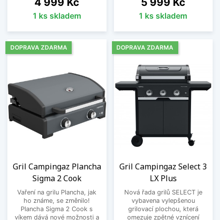
4 999 Kč
5 999 Kč
1 ks skladem
1 ks skladem
DOPRAVA ZDARMA
DOPRAVA ZDARMA
Gril Campingaz Plancha
Gril Campingaz Select 3
Sigma 2 Cook
LX Plus
Vaření na grilu Plancha, jak
Nová řada grilů SELECT je
ho známe, se změnilo!
vybavena vylepšenou
Plancha Sigma 2 Cook s
grilovací plochou, která
víkem dává nové možnosti a
omezuje zpětné vznícení