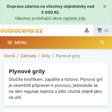
×
Doprava zdarma na všechny objednávky nad
3 000 Kč.
Všechny probíhající akce
najdete zde
.

shopping_cart
(0)
search

MENU
Domů
Zahrada
Grily
Plynové grily
Plynové grily
Otočíte knoflíkem, zapálíte a hotovo. Plynový gril
je okamžitě připraven k provozu, jednoduše se
na něm reguluje teplota a jídlo chutná stejně jako
na uhlí.