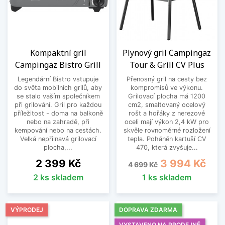
Kompaktní gril
Plynový gril Campingaz
Campingaz Bistro Grill
Tour & Grill CV Plus
Legendární Bistro vstupuje
Přenosný gril na cesty bez
do světa mobilních grilů, aby
kompromisů ve výkonu.
se stalo vaším společníkem
Grilovací plocha má 1200
při grilování. Gril pro každou
cm2, smaltovaný ocelový
příležitost - doma na balkoně
rošt a hořáky z nerezové
nebo na zahradě, při
oceli mají výkon 2,4 kW pro
kempování nebo na cestách.
skvěle rovnoměrné rozložení
Velká nepřilnavá grilovací
tepla. Poháněn kartuší CV
plocha,...
470, která zvyšuje...
Cena
Běžná cena
Cena
2 399 Kč
3 994 Kč
4 699 Kč
2 ks skladem
1 ks skladem
VÝPRODEJ
DOPRAVA ZDARMA
VYSTAVENO NA PRODEJNĚ