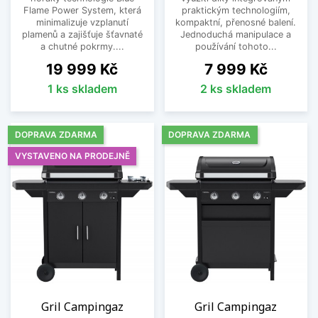
Flame Power System, která
praktickým technologiím,
minimalizuje vzplanutí
kompaktní, přenosné balení.
plamenů a zajišťuje šťavnaté
Jednoduchá manipulace a
a chutné pokrmy....
používání tohoto...
Cena
Cena
19 999 Kč
7 999 Kč
1 ks skladem
2 ks skladem
DOPRAVA ZDARMA
DOPRAVA ZDARMA
VYSTAVENO NA PRODEJNĚ
Gril Campingaz
Gril Campingaz