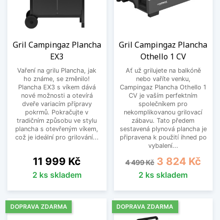
Gril Campingaz Plancha
Gril Campingaz Plancha
EX3
Othello 1 CV
Vaření na grilu Plancha, jak
Ať už grilujete na balkóně
ho známe, se změnilo!
nebo vaříte venku,
Plancha EX3 s víkem dává
Campingaz Plancha Othello 1
nové možnosti a otevírá
CV je vaším perfektním
dveře variacím přípravy
společníkem pro
pokrmů. Pokračujte v
nekomplikovanou grilovací
tradičním způsobu ve stylu
zábavu. Tato předem
plancha s otevřeným víkem,
sestavená plynová plancha je
což je ideální pro grilování...
připravena k použití ihned po
vybalení...
Cena
Běžná cena
Cena
11 999 Kč
3 824 Kč
4 499 Kč
2 ks skladem
2 ks skladem
DOPRAVA ZDARMA
DOPRAVA ZDARMA