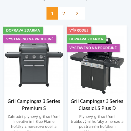
Další
1
2

DOPRAVA ZDARMA
VÝPRODEJ
VYSTAVENO NA PRODEJNĚ
DOPRAVA ZDARMA
VYSTAVENO NA PRODEJNĚ
Gril Campingaz 3 Series
Gril Campingaz 3 Series
Premium S
Classic LS Plus D
Zahradní plynový gril se třemi
Plynový gril se třemi
inovativními Blue Flame
trubkovými hořáky z nerezu a
hořáky z nerezové oceli a
postranním hořákem