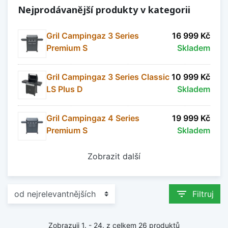
Nejprodávanější produkty v kategorii
Gril Campingaz 3 Series
16 999 Kč
Premium S
Skladem
Gril Campingaz 3 Series Classic
10 999 Kč
LS Plus D
Skladem
Gril Campingaz 4 Series
19 999 Kč
Premium S
Skladem
Zobrazit další
filter_list
Filtruj
Zobrazuji 1. - 24. z celkem 26 produktů