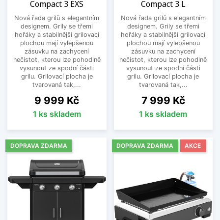
Compact 3 EXS
Compact 3 L
Nová řada grilů s elegantním
Nová řada grilů s elegantním
designem. Grily se třemi
designem. Grily se třemi
hořáky a stabilnější grilovací
hořáky a stabilnější grilovací
plochou mají vylepšenou
plochou mají vylepšenou
zásuvku na zachycení
zásuvku na zachycení
nečistot, kterou lze pohodlně
nečistot, kterou lze pohodlně
vysunout ze spodní části
vysunout ze spodní části
grilu. Grilovací plocha je
grilu. Grilovací plocha je
tvarovaná tak,...
tvarovaná tak,...
Cena
Cena
9 999 Kč
7 999 Kč
1 ks skladem
1 ks skladem
DOPRAVA ZDARMA
DOPRAVA ZDARMA
AKCE