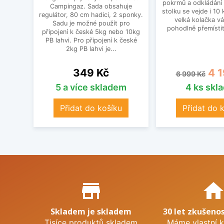
pokrmů a odkládání t
Campingaz. Sada obsahuje
stolku se vejde i 10 
regulátor, 80 cm hadici, 2 sponky.
velká kolačka v
Sadu je možné použít pro
pohodlně přemístit 
připojení k české 5kg nebo 10kg
PB lahvi. Pro připojení k české
2kg PB lahvi je...
Cena
Běžná cena
Cen
349 Kč
4 
6 999 Kč
5 a více skladem
4 ks skl
Přidat do košíku
Přidat do 
Proč nakupovat u nás?
store_mall_directory
hom
Skladem je skladem
30 let zkušenos
Tisíce produktů skladem
Máme vlastní 