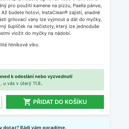
odný pro použití kamene na pizzu, Paella pánve,
 Až budete hotovi, InstaClean® zajistí, snadné
 části grilovací vany lze vyjmout a dát do myčky,
ý šuplíček na nečistoty, který lze jednoduše
ástmi vložit do myčky na nádobí.
ité hliníkové víko.
hned k odeslání nebo vyzvednutí
, u vás v úterý 11.8..

PŘIDAT DO KOŠÍKU
iv dotaz? Rádi vám poradíme.