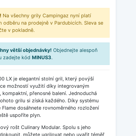
!
Na všechny grily Campingaz nyní platí
m odběru na prodejně v Pardubicích. Sleva se
te v pokladně.
hny větší objednávky!
Objednejte alespoň
ku zadejte kód
MINUS3
.
LX je elegantní stolní gril, který povýší
Více možností využití díky integrovaným
, kompaktní, přenosné balení. Jednoduchá
ohoto grilu si získá každého. Díky systému
 Flame dosáhnete rovnoměrného rozložení
eště uspoříte plyn.
inový rošt Culinary Modular. Spolu s jeho
e dokoupit, můžete ugrilovat nebo uvařit téměř