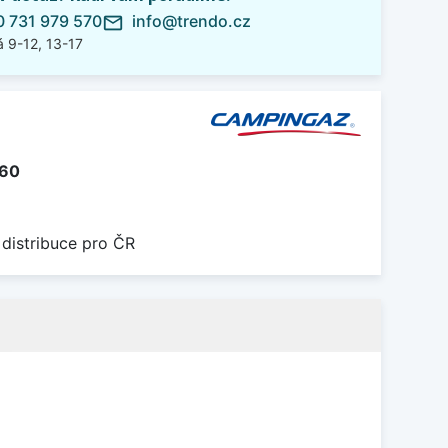
 731 979 570
info@trendo.cz
mail_outline
 9-12, 13-17
60
 distribuce pro ČR