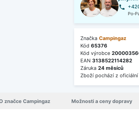
+420
phone
Po-Pá
Značka
Campingaz
Kód
65376
Kód výrobce
20000356
EAN
3138522114282
Záruka
24 měsíců
Zboží pochází z oficiální
O značce Campingaz
Možnosti a ceny dopravy