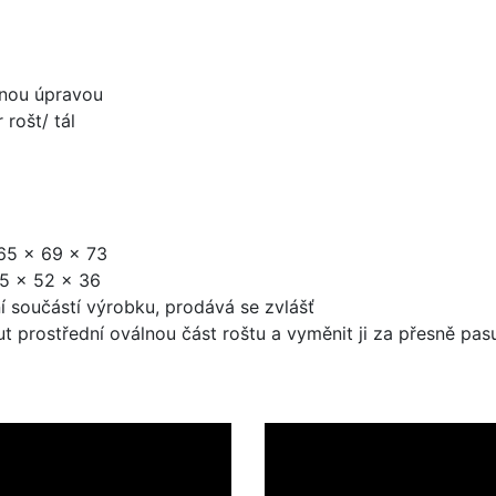
vanou úpravou
 rošt/ tál
 65 x 69 x 73
65 x 52 x 36
í součástí výrobku, prodává se zvlášť
prostřední oválnou část roštu a vyměnit ji za přesně pasuj