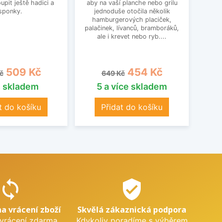
pit ještě hadici a
aby na vaší planche nebo grilu
Ko
sponky.
jednoduše otočila několik
Cam
hamburgerových placiček,
palačinek, lívanců, bramboráků,
ale i krevet nebo ryb....
á cena
Cena
Běžná cena
Cena
509 Kč
454 Kč
č
649 Kč
s skladem
5 a více skladem
t do košíku
Přidat do košíku
sync
verified_user
na vrácení zboží
Skvělá zákaznická podpora
 vrácení zdarma.
Kdykoliv poradíme s výběrem