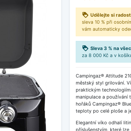
loyalty
Udělejte si radost
sleva 10 % při osobní
vám automaticky odeč
loyalty
Sleva 3 % na všec
za 8 000 Kč a v koší
Campingaz® Attitude 2100 
městský styl grilování. 
praktickým technologiím
manipulace a používání t
hořáků Campingaz® Blue
teploty po celé ploše a j
Elegantní víko odhalí lit
příslušenstvím, které lz