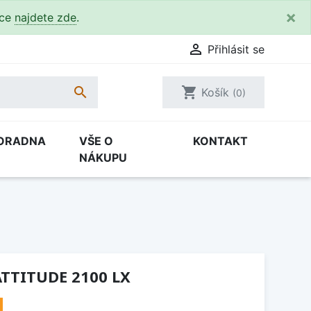
×
kce
najdete zde
.

Přihlásit se

shopping_cart
Košík
(0)
ORADNA
VŠE O
KONTAKT
NÁKUPU
ATTITUDE 2100 LX
H