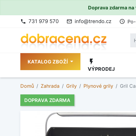
Doprava zdarma na 
731 979 570
info@trendo.cz
Po-
phone
mail_outline
access_time
flash_on
KATALOG ZBOŽÍ
VÝPRODEJ
Domů
Zahrada
Grily
Plynové grily
Gril C
DOPRAVA ZDARMA