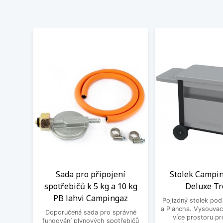
Sada pro připojení
Stolek Campi
spotřebičů k 5 kg a 10 kg
Deluxe Tr
PB lahvi Campingaz
Pojízdný stolek pod 
a Plancha. Vysouvací
Doporučená sada pro správné
více prostoru pr
fungování plynových spotřebičů