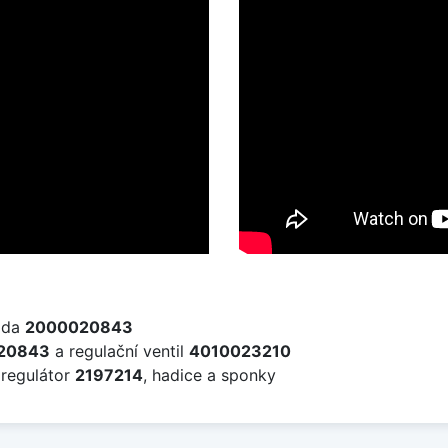
sada
2000020843
20843
a regulační ventil
4010023210
 regulátor
2197214
, hadice a sponky