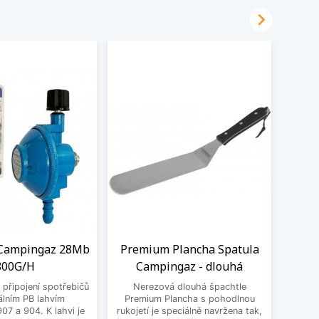

 Campingaz 28Mb
Premium Plancha Spatula
C
800G/H
Campingaz - dlouhá
 připojení spotřebičů
Nerezová dlouhá špachtle
Pánev 
álním PB lahvím
Premium Plancha s pohodlnou
povrc
7 a 904. K lahvi je
rukojetí je speciálně navržena tak,
P