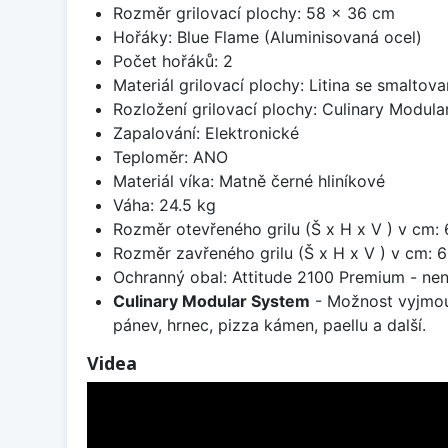
Rozměr grilovací plochy: 58 x 36 cm
Hořáky: Blue Flame (Aluminisovaná ocel)
Počet hořáků: 2
Materiál grilovací plochy: Litina se smalto
Rozložení grilovací plochy: Culinary Modular
Zapalování: Elektronické
Teploměr: ANO
Materiál víka: Matně černé hliníkové
Váha: 24.5 kg
Rozměr otevřeného grilu (Š x H x V ) v cm:
Rozměr zavřeného grilu (Š x H x V ) v cm: 
Ochranný obal: Attitude 2100 Premium - nen
Culinary Modular System
- Možnost vyjmout 
pánev, hrnec, pizza kámen, paellu a další.
Videa