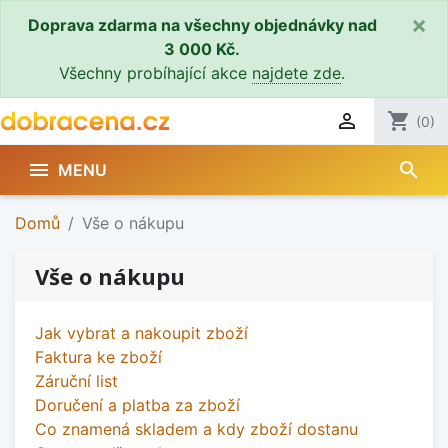
×
Doprava zdarma na všechny objednávky nad
3 000 Kč.
Všechny probíhající akce
najdete zde
.

shopping_cart
(0)
search

MENU
Domů
Vše o nákupu
Vše o nákupu
Jak vybrat a nakoupit zboží
Faktura ke zboží
Záruční list
Doručení a platba za zboží
Co znamená skladem a kdy zboží dostanu