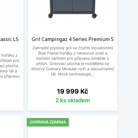
assic LS
Gril Campingaz 4 Series Premium S
Zahradní plynový gril se čtyřmi inovativními
Blue Flame hořáky z nerezové oceli a
i hořáky z
bočním vařičem pro přípravu omáček a
říklad pro
příloh. Grilovací plocha je rozdělena na
ací plocha
litinový Culinary Modular rošt a oboustranný
anný tál a
tál. Nová technologie...
ou přípravu
Cena
19 999 Kč
2 ks skladem
DOPRAVA ZDARMA