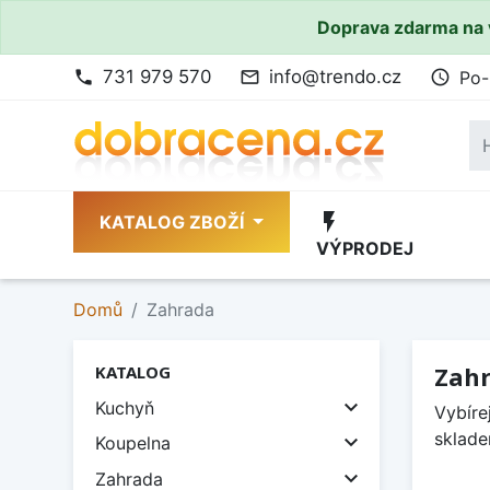
Doprava zdarma na 
731 979 570
info@trendo.cz
Po-
phone
mail_outline
access_time
flash_on
KATALOG ZBOŽÍ
VÝPRODEJ
Domů
Zahrada
Zah
KATALOG

Kuchyň
Vybíre
sklade

Koupelna

Zahrada