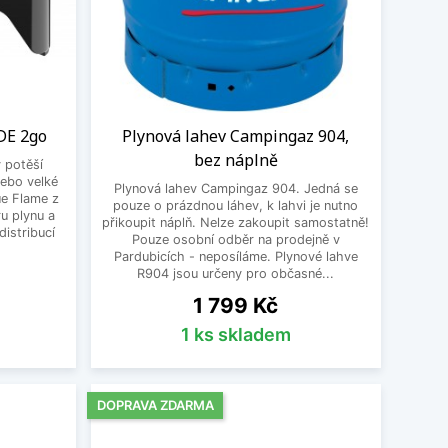
DE 2go
Plynová lahev Campingaz 904,
bez náplně
ý potěší
ebo velké
Plynová lahev Campingaz 904. Jedná se
ue Flame z
pouze o prázdnou láhev, k lahvi je nutno
ru plynu a
přikoupit náplň. Nelze zakoupit samostatně!
distribucí
Pouze osobní odběr na prodejně v
Pardubicích - neposíláme. Plynové lahve
R904 jsou určeny pro občasné...
Cena
1 799 Kč
1 ks skladem
DOPRAVA ZDARMA