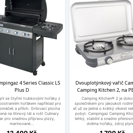
mpingaz 4 Series Classic LS
Dvouplotýnkový vařič Ca
Plus D
Camping Kitchen 2, na P
ril se čtyřmi trubkovými hořáky z
Camping Kitchen® 2 je dok
postranním hořákem například pro
společníkem pro jakoukoli rodin
 omáček a příloh. Grilovací plocha
ať už se jedná o krátký víkend ne
lená na litinový tál a rošt Culinary
pobyt. Campingaz Camping Kitc
ar pro snadnou přípravu pizzy,
lehký, stabilní a snadno přenosn
marinované...
dvěma hořáky, zdroj plynu
Cena
Cena