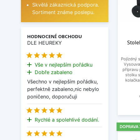
Skvělá zákaznická podpora.
Sortiment známe poslepu.
HODNOCENÍ OBCHODU
Stol
DLE HEUREKY





Pojízdný s
add
Vše v nejlepším pořádku
Vysouvac
přípravu 
add
Dobře zabaleno
stolku 
kolačka
Všechno v nejlepším pořádku,
perfektně zabaleno,nic nebylo
poničeno, doporučuji





add
Rychlé a spolehlivé dodání.
DOPRAVA




