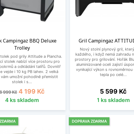
ek Campingaz BBQ Deluxe
Gril Campingaz ATTITU
Trolley
Nový stolní plynový gril, kter
každého, i když nemá zahradu n
tolek pod grily Attitude a Plancha.
prostory pro grilování. Hořák Bl
í stolek nabízí více prostoru pro
aluminizované oceli zajistí úspo
pokrmů a odkládání talířů. Dovnitř
vynikající výkon s rovnoměrnou 
se vejde i 10 kg PB lahev. 2 velká
tepla po celé...
 vám umožní pohodlně přemístit
stolek i s...
Běžná cena
Cena
Cena
4 199 Kč
5 599 Kč
6 999 Kč
4 ks skladem
1 ks skladem
 ZDARMA
DOPRAVA ZDARMA