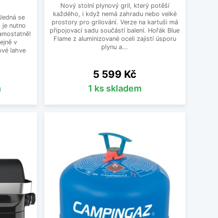
Nový stolní plynový gril, který potěší
každého, i když nemá zahradu nebo velké
Jedná se
prostory pro grilování. Verze na kartuši má
 je nutno
připojovací sadu součástí balení. Hořák Blue
samostatně!
Flame z aluminizované oceli zajistí úsporu
ejně v
plynu a...
ové lahve
.
Cena
5 599 Kč
m
1 ks skladem