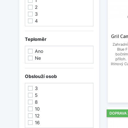
1
2
3
4
Gril Ca
Teploměr
Zahradní 
Blue F
Ano
bočním
Ne
příloh.
litinový 
Obslouží osob
3
5
8
10
DOPRAVA
12
16