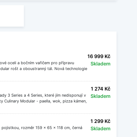
16 999 Kč
zové oceli a bočním vařičem pro přípravu
Skladem
odular rošt a oboustranný tál. Nová technologie
1 274 Kč
dy 3 Series a 4 Series, které jím nedisponují v
Skladem
 Culinary Modular - paella, wok, pizza kámen,
1 299 Kč
s pojistkou, rozměr 159 x 65 x 118 cm, černá
Skladem