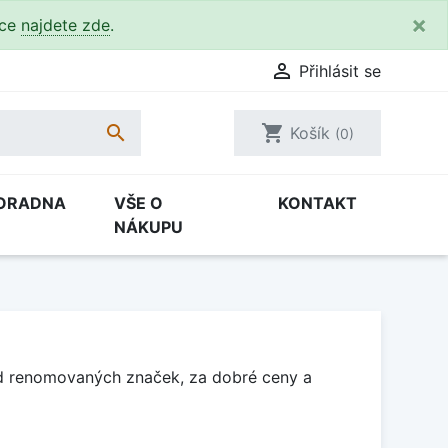
×
kce
najdete zde
.

Přihlásit se

shopping_cart
Košík
(0)
ORADNA
VŠE O
KONTAKT
NÁKUPU
Od renomovaných značek, za dobré ceny a