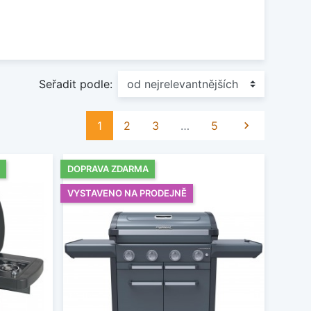
Seřadit podle:
Další
1
2
3
…
5

DOPRAVA ZDARMA
VYSTAVENO NA PRODEJNĚ