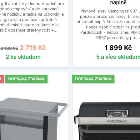
náplně
gril a vařič v jednom. Vhodné pro
dobé kempování a do karavanů.
Plynová lahev Campingaz 907. 
lné nožičky a taška na uchování a
pouze o prázdnou láhev, k lahvi
s grilu vám pomůže spotřebič
přikoupit náplň. Nelze zakoupit 
ně přemístit naprosto kamkoliv.
Pouze osobní odběr na prod
ebič obsahuje drátěný rošt +...
Pardubicích - neposíláme. Plyn
R907 jsou určeny pro..
Běžná cena
Cena
Cena
2 719 Kč
1 899 Kč
3 199 Kč
2 ks skladem
5 a více sklade
J
DOPRAVA ZDARMA
DOPRAVA ZDARMA