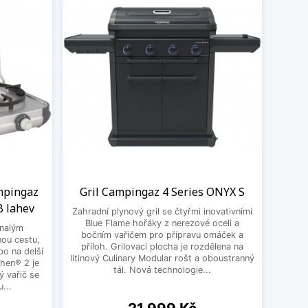
mpingaz
Gril Campingaz 4 Series ONYX S
B lahev
Zahradní plynový gril se čtyřmi inovativními
Blue Flame hořáky z nerezové oceli a
onalým
bočním vařičem pro přípravu omáček a
nou cestu,
příloh. Grilovací plocha je rozdělena na
bo na delší
litinový Culinary Modular rošt a oboustranný
hen® 2 je
tál. Nová technologie...
ý vařič se
...
Cena