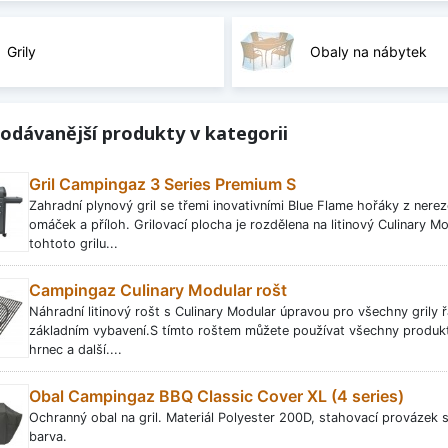
Grily
Obaly na nábytek
odávanější produkty v kategorii
Gril Campingaz 3 Series Premium S
Zahradní plynový gril se třemi inovativními Blue Flame hořáky z nere
omáček a příloh. Grilovací plocha je rozdělena na litinový Culinary M
tohtoto grilu...
Campingaz Culinary Modular rošt
Náhradní litinový rošt s Culinary Modular úpravou pro všechny grily řa
základním vybavení.S tímto roštem můžete používat všechny produkty
hrnec a další....
Obal Campingaz BBQ Classic Cover XL (4 series)
Ochranný obal na gril. Materiál Polyester 200D, stahovací provázek 
barva.