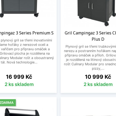
mpingaz 3 Series Premium S
Gril Campingaz 3 Series Cl
Plus D
plynový gril se třemi inovativními
lame hořáky z nerezové oceli a
Plynový gril se třemi trubkovým
 vařičem pro přípravu omáček a
nerezu a postranním hořákem nap
 Grilovací plocha je rozdělena na
přípravu omáček a příloh. Grilov
Culinary Modular rošt a oboustranný
je rozdělená na litinový oboustr
tál. Nová technologie...
rošt Culinary Modular pro snadn
pizzy,...
Cena
Cena
16 999 Kč
10 999 Kč
2 ks skladem
2 ks skladem
 ZDARMA