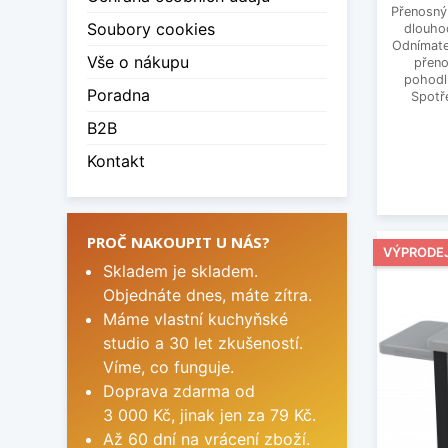
Přenosný 
Soubory cookies
dlouho
Odnímate
Vše o nákupu
přeno
pohodl
Poradna
Spotř
B2B
Kontakt
PROČ NAKOUPIT U NÁS?
VÝPRODE
Skladem je skladem.
Objednáte dnes, máte zítra.
Máme vlastní kuchyňské
studio a 30 let zkušeností.
Víme, co funguje.
Doprava zdarma od
3 000 Kč, jinak jen za 79 Kč.
Až 60 dní na vrácení zboží.