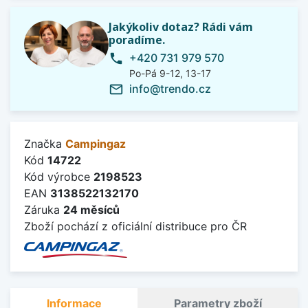
Jakýkoliv dotaz? Rádi vám
poradíme.
+420 731 979 570
phone
Po-Pá 9-12, 13-17
info@trendo.cz
mail_outline
Značka
Campingaz
Kód
14722
Kód výrobce
2198523
EAN
3138522132170
Záruka
24 měsíců
Zboží pochází z oficiální distribuce pro ČR
Informace
Parametry zboží