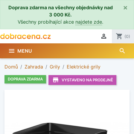
×
Doprava zdarma na všechny objednávky nad
3 000 Kč.
Všechny probíhající akce
najdete zde
.

shopping_cart
(0)
search

MENU
Domů
Zahrada
Grily
Elektrické grily
store_mall_directory
DOPRAVA ZDARMA
VYSTAVENO NA PRODEJNĚ