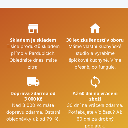
Proč nakupovat u nás?
store_mall_directory
home
Skladem je skladem
30 let zkušeností v oboru
Tisíce produktů skladem
Máme vlastní kuchyňské
přímo v Pardubicích.
studio a vyrábíme
Objednáte dnes, máte
špičkové kuchyně. Víme
zítra.
přesně, co funguje.
local_shipping
sync
Doprava zdarma od
Až 60 dní na vrácení
3 000 Kč
zboží
Nad 3 000 Kč máte
30 dní na vrácení zdarma.
dopravu zdarma. Ostatní
Potřebujete víc času? Až
objednávky už od 79 Kč.
60 dní za drobný
poplatek.