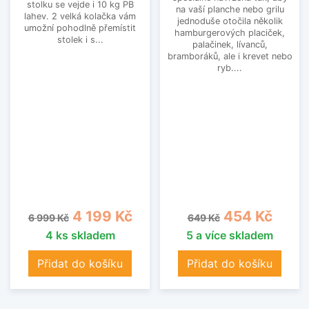
stolku se vejde i 10 kg PB
na vaší planche nebo grilu
lahev. 2 velká kolačka vám
jednoduše otočila několik
umožní pohodlně přemístit
hamburgerových placiček,
stolek i s...
palačinek, lívanců,
bramboráků, ale i krevet nebo
ryb....
Běžná cena
Cena
Běžná cena
Cena
4 199 Kč
454 Kč
6 999 Kč
649 Kč
4 ks skladem
5 a více skladem
Přidat do košíku
Přidat do košíku