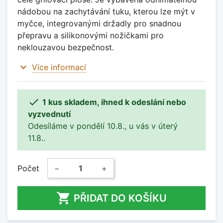
nádobou na zachytávání tuku, kterou lze mýt v
myčce, integrovanými držadly pro snadnou
přepravu a silikonovými nožičkami pro
neklouzavou bezpečnost.
expand_more
Více informací

1 kus skladem, ihned k odeslání nebo
vyzvednutí
Odesíláme v pondělí 10.8., u vás v úterý
11.8..
Počet
−
+

PŘIDAT DO KOŠÍKU