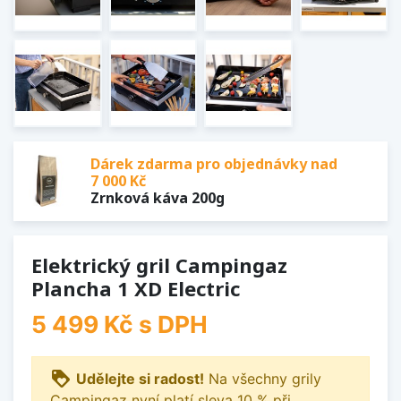
Dárek zdarma pro objednávky nad
7 000 Kč
Zrnková káva 200g
Elektrický gril Campingaz
Plancha 1 XD Electric
5 499 Kč
s DPH
loyalty
Udělejte si radost!
Na všechny grily
Campingaz nyní platí sleva 10 % při