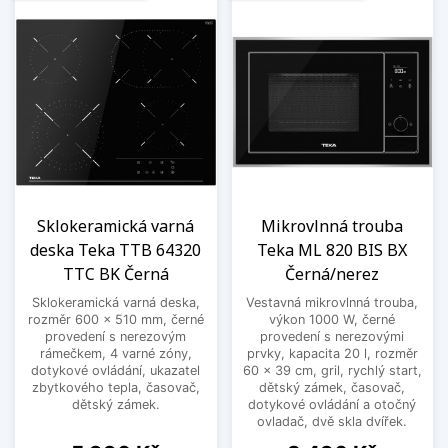
Sklokeramická varná
Mikrovlnná trouba
deska Teka TTB 64320
Teka ML 820 BIS BX
TTC BK Černá
Černá/nerez
Sklokeramická varná deska,
Vestavná mikrovlnná trouba,
rozměr 600 x 510 mm, černé
výkon 1000 W, černé
provedení s nerezovým
provedení s nerezovými
rámečkem, 4 varné zóny,
prvky, kapacita 20 l, rozměr
dotykové ovládání, ukazatel
60 x 39 cm, gril, rychlý start,
zbytkového tepla, časovač,
dětský zámek, časovač,
dětský zámek.
dotykové ovládání a otočný
ovladač, dvě skla dvířek.