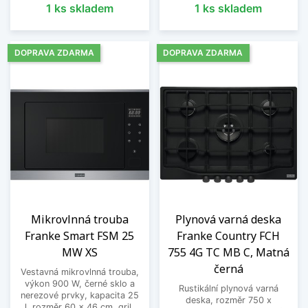
1 ks skladem
1 ks skladem
DOPRAVA ZDARMA
DOPRAVA ZDARMA
Mikrovlnná trouba
Plynová varná deska
Franke Smart FSM 25
Franke Country FCH
MW XS
755 4G TC MB C, Matná
černá
Vestavná mikrovlnná trouba,
výkon 900 W, černé sklo a
Rustikální plynová varná
nerezové prvky, kapacita 25
deska, rozměr 750 x
l, rozměr 60 x 46 cm, gril,