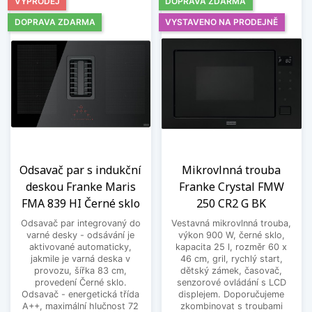
VÝPRODEJ
DOPRAVA ZDARMA
DOPRAVA ZDARMA
VYSTAVENO NA PRODEJNĚ
Odsavač par s indukční
Mikrovlnná trouba
deskou Franke Maris
Franke Crystal FMW
FMA 839 HI Černé sklo
250 CR2 G BK
Odsavač par integrovaný do
Vestavná mikrovlnná trouba,
varné desky - odsávání je
výkon 900 W, černé sklo,
aktivované automaticky,
kapacita 25 l, rozměr 60 x
jakmile je varná deska v
46 cm, gril, rychlý start,
provozu, šířka 83 cm,
dětský zámek, časovač,
provedení Černé sklo.
senzorové ovládání s LCD
Odsavač - energetická třída
displejem. Doporučujeme
A++, maximální hlučnost 72
zkombinovat s troubami