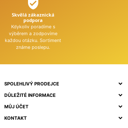
verified_user
Skvělá zákaznická
podpora
Kdykoliv poradíme s
výběrem a zodpovíme
každou otázku. Sortiment
známe poslepu.
SPOLEHLIVÝ PRODEJCE
DŮLEŽITÉ INFORMACE
MŮJ ÚČET
KONTAKT