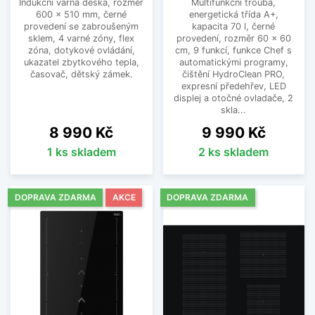
Indukční varná deska, rozměr
Multifunkční trouba,
600 x 510 mm, černé
energetická třída A+,
provedení se zabroušeným
kapacita 70 l, černé
sklem, 4 varné zóny, flex
provedení, rozměr 60 x 60
zóna, dotykové ovládání,
cm, 9 funkcí, funkce Chef s
ukazatel zbytkového tepla,
automatickými programy,
časovač, dětský zámek.
čištění HydroClean PRO,
expresní předehřev, LED
displej a otočné ovladače, 2
skla...
Cena
Cena
8 990 Kč
9 990 Kč
1 ks skladem
2 ks skladem
DOPRAVA ZDARMA
AKCE
DOPRAVA ZDARMA