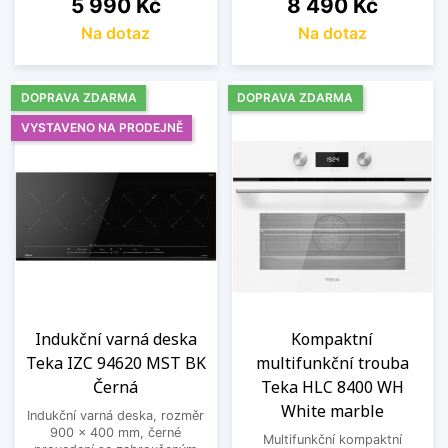
Cena
Cena
5 990 Kč
8 490 Kč
Na dotaz
Na dotaz
DOPRAVA ZDARMA
DOPRAVA ZDARMA
VYSTAVENO NA PRODEJNĚ
Indukční varná deska
Kompaktní
Teka IZC 94620 MST BK
multifunkční trouba
Černá
Teka HLC 8400 WH
White marble
Indukční varná deska, rozměr
900 x 400 mm, černé
Multifunkční kompaktní