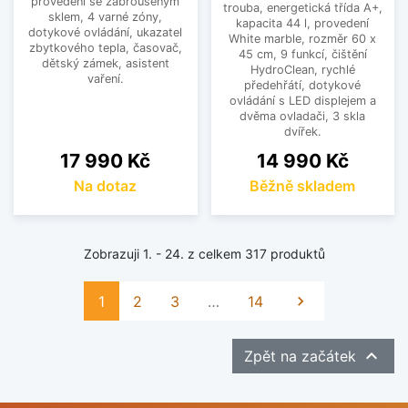
provedení se zabroušeným
trouba, energetická třída A+,
sklem, 4 varné zóny,
kapacita 44 l, provedení
dotykové ovládání, ukazatel
White marble, rozměr 60 x
zbytkového tepla, časovač,
45 cm, 9 funkcí, čištění
dětský zámek, asistent
HydroClean, rychlé
vaření.
předehřátí, dotykové
ovládání s LED displejem a
dvěma ovladači, 3 skla
dvířek.
Cena
Cena
17 990 Kč
14 990 Kč
Na dotaz
Běžně skladem
Zobrazuji 1. - 24. z celkem 317 produktů
Další
1
2
3
…
14


Zpět na začátek