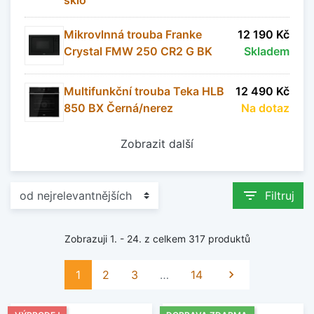
Mikrovlnná trouba Franke
12 190 Kč
Crystal FMW 250 CR2 G BK
Skladem
Multifunkční trouba Teka HLB
12 490 Kč
850 BX Černá/nerez
Na dotaz
Zobrazit další
filter_list
Filtruj
Zobrazuji 1. - 24. z celkem 317 produktů
Další
1
2
3
…
14
