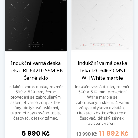
Indukční varná deska
Indukční varná deska
Teka IBF 64210 SSM BK
Teka IZC 64630 MST
Černé sklo
WH White marble
Indukční varná deska, rozměr
Indukční varná deska, rozměr
590 x 520 mm, černé
600 x 510 mm, provedení
provedení se zabroušeným
White marble se
sklem, 4 varné zóny, 2 flex
zabroušeným sklem, 4 varné
zóny, dotykové ovládání,
zóny, dotykové ovládání,
ukazatel zbytkového tepla,
ukazatel zbytkového tepla,
časovač, dětský zámek.
časovač, dětský zámek,
asistent vaření.
Cena
Běžná cena
Cena
6 990 Kč
11 892 Kč
13 990 Kč