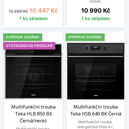
dvířek.
Běžná cena
Cena
Cena
10 447 Kč
10 990 Kč
12 290 Kč
1 ks skladem
1 ks skladem
DOPRAVA ZDARMA
DOPRAVA ZDARMA
VYSTAVENO NA PRODEJNĚ
Multifunkční trouba
Multifunkční trouba
Teka HLB 850 BX
Teka HSB 640 BK Černá
Černá/nerez
Multifunkční trouba,
energetická třída A+,
Multifunkční trouba,