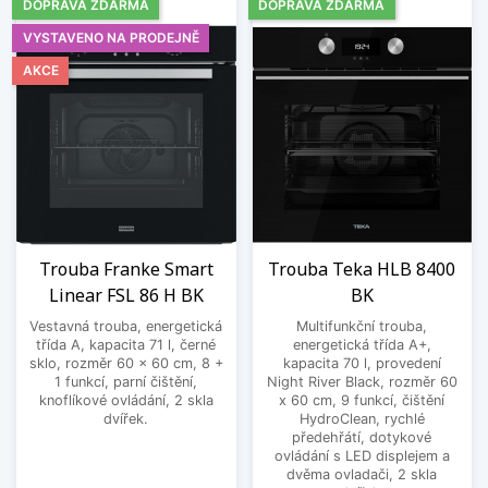
DOPRAVA ZDARMA
DOPRAVA ZDARMA
VYSTAVENO NA PRODEJNĚ
AKCE
Trouba Franke Smart
Trouba Teka HLB 8400
Linear FSL 86 H BK
BK
Vestavná trouba, energetická
Multifunkční trouba,
třída A, kapacita 71 l, černé
energetická třída A+,
sklo, rozměr 60 x 60 cm, 8 +
kapacita 70 l, provedení
1 funkcí, parní čištění,
Night River Black, rozměr 60
knoflíkové ovládání, 2 skla
x 60 cm, 9 funkcí, čištění
dvířek.
HydroClean, rychlé
předehřátí, dotykové
ovládání s LED displejem a
dvěma ovladači, 2 skla