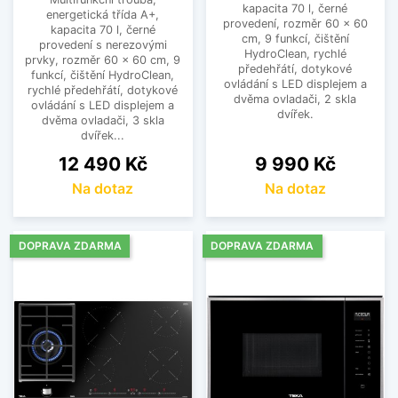
kapacita 70 l, černé
energetická třída A+,
provedení, rozměr 60 x 60
kapacita 70 l, černé
cm, 9 funkcí, čištění
provedení s nerezovými
HydroClean, rychlé
prvky, rozměr 60 x 60 cm, 9
předehřátí, dotykové
funkcí, čištění HydroClean,
ovládání s LED displejem a
rychlé předehřátí, dotykové
dvěma ovladači, 2 skla
ovládání s LED displejem a
dvířek.
dvěma ovladači, 3 skla
dvířek...
Cena
Cena
12 490 Kč
9 990 Kč
Na dotaz
Na dotaz
DOPRAVA ZDARMA
DOPRAVA ZDARMA