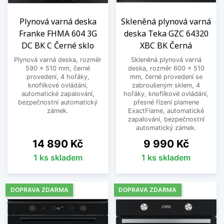
Plynová varná deska
Skleněná plynová varná
Franke FHMA 604 3G
deska Teka GZC 64320
DC BK C Černé sklo
XBC BK Černá
Plynová varná deska, rozměr
Skleněná plynová varná
590 x 510 mm, černé
deska, rozměr 600 x 510
provedení, 4 hořáky,
mm, černé provedení se
knoflíkové ovládání,
zabroušeným sklem, 4
automatické zapalování,
hořáky, knoflíkové ovládání,
bezpečnostní automatický
přesné řízení plamene
zámek.
ExactFlame, automatické
zapalování, bezpečnostní
automatický zámek.
Cena
Cena
14 890 Kč
9 990 Kč
1 ks skladem
1 ks skladem
DOPRAVA ZDARMA
DOPRAVA ZDARMA