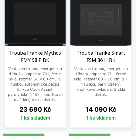
Trouba Franke Mythos
Trouba Franke Smart
FMY 98 P BK
FSM 86 H BK
Vestavná trouba, energetická
Vestavná trouba, energetická
třída A+, kapacita 73 l, černé
třída A, kapacita 71 l, černé
sklo, rozměr 60 x 60 cm, 19
sklo, rozměr 60 x 60 cm, 8 +
funkcí, automatické pečící
1 funkcí, parní čištění,
funkce Cook Assist,
knoflíkové ovládání, 2 skla
pyrolytické čištění, knoflíkové
dvířek.
ovládání, 4 skla dvířek.
Cena
Cena
23 690 Kč
14 090 Kč
1 ks skladem
1 ks skladem