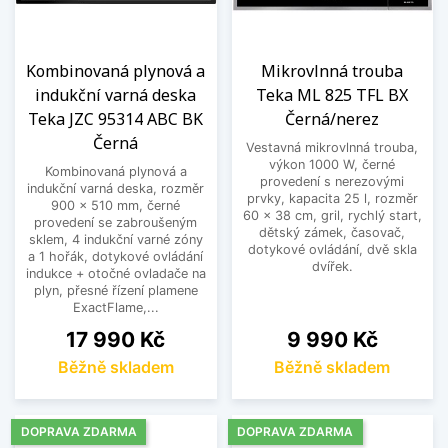
Kombinovaná plynová a
Mikrovlnná trouba
indukční varná deska
Teka ML 825 TFL BX
Teka JZC 95314 ABC BK
Černá/nerez
Černá
Vestavná mikrovlnná trouba,
výkon 1000 W, černé
Kombinovaná plynová a
provedení s nerezovými
indukční varná deska, rozměr
prvky, kapacita 25 l, rozměr
900 x 510 mm, černé
60 x 38 cm, gril, rychlý start,
provedení se zabroušeným
dětský zámek, časovač,
sklem, 4 indukční varné zóny
dotykové ovládání, dvě skla
a 1 hořák, dotykové ovládání
dvířek.
indukce + otočné ovladače na
plyn, přesné řízení plamene
ExactFlame,...
Cena
Cena
17 990 Kč
9 990 Kč
Běžně skladem
Běžně skladem
DOPRAVA ZDARMA
DOPRAVA ZDARMA