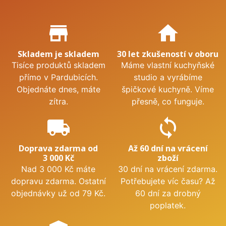
Proč nakupovat u nás?
store_mall_directory
home
Skladem je skladem
30 let zkušeností v oboru
Tisíce produktů skladem
Máme vlastní kuchyňské
přímo v Pardubicích.
studio a vyrábíme
Objednáte dnes, máte
špičkové kuchyně. Víme
zítra.
přesně, co funguje.
local_shipping
sync
Doprava zdarma od
Až 60 dní na vrácení
3 000 Kč
zboží
Nad 3 000 Kč máte
30 dní na vrácení zdarma.
dopravu zdarma. Ostatní
Potřebujete víc času? Až
objednávky už od 79 Kč.
60 dní za drobný
poplatek.