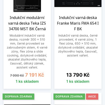
Indukční modulární
Indukční varná deska
varná deska Teka IZS
Franke Maris FMA 654 I
34700 MST BK Černá
F BK
Modulární indukční varná
Indukční varná deska, černé
deska, rozměr 300 x 510
provedení, 4 varné zóny, 1
mm, černé provedení se
flexi zóna, 650 x 510 mm,
zabroušeným sklem, 4 varné
dotykové ovládání, ukazatel
zóny, flex zóna a slide
zbytkového tepla, časovač,
cooking, dotykové ovládání,
asistent vaření.
ukazatel zbytkového tepla,
časovač, dětský zámek,
asistent vaření.
Běžná cena
Cena
Cena
7 191 Kč
13 790 Kč
7 990 Kč
1 ks skladem
1 ks skladem
DOPRAVA ZDARMA
DOPRAVA ZDARMA
AKCE