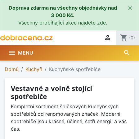
×
Doprava zdarma na všechny objednávky nad
3 000 Kč.
Všechny probíhající akce
najdete zde
.

shopping_cart
(0)
search

MENU
Domů
Kuchyň
Kuchyňské spotřebiče
Vestavné a volně stojící
spotřebiče
Kompletní sortiment špičkových kuchyňských
spotřebičů od renomovaných značek. Moderní
spotřebiče jsou krásné, účinné, šetří energii a váš
čas.