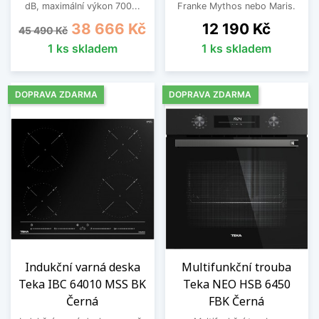
dB, maximální výkon 700...
Franke Mythos nebo Maris.
Běžná cena
Cena
Cena
38 666 Kč
12 190 Kč
45 490 Kč
1 ks skladem
1 ks skladem
DOPRAVA ZDARMA
DOPRAVA ZDARMA
Indukční varná deska
Multifunkční trouba
Teka IBC 64010 MSS BK
Teka NEO HSB 6450
Černá
FBK Černá