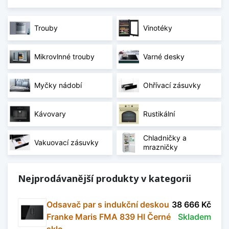
Trouby
Vinotéky
Mikrovlnné trouby
Varné desky
Myčky nádobí
Ohřívací zásuvky
Kávovary
Rustikální
Chladničky a
Vakuovací zásuvky
mrazničky
Nejprodávanější produkty v kategorii
Odsavač par s indukční deskou
38 666 Kč
Franke Maris FMA 839 HI Černé
Skladem
sklo