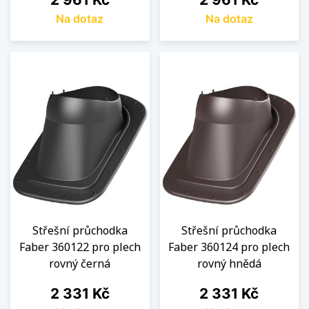
Na dotaz
Na dotaz
Střešní průchodka
Střešní průchodka
Faber 360122 pro plech
Faber 360124 pro plech
rovný černá
rovný hnědá
Cena
Cena
2 331 Kč
2 331 Kč