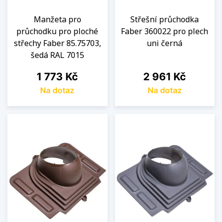
Manžeta pro
Střešní průchodka
průchodku pro ploché
Faber 360022 pro plech
střechy Faber 85.75703,
uni černá
šedá RAL 7015
Cena
Cena
1 773 Kč
2 961 Kč
Na dotaz
Na dotaz