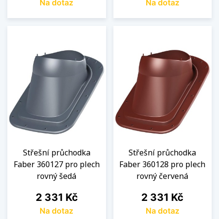
Na dotaz
Na dotaz
Střešní průchodka
Střešní průchodka
Faber 360127 pro plech
Faber 360128 pro plech
rovný šedá
rovný červená
Cena
Cena
2 331 Kč
2 331 Kč
Na dotaz
Na dotaz