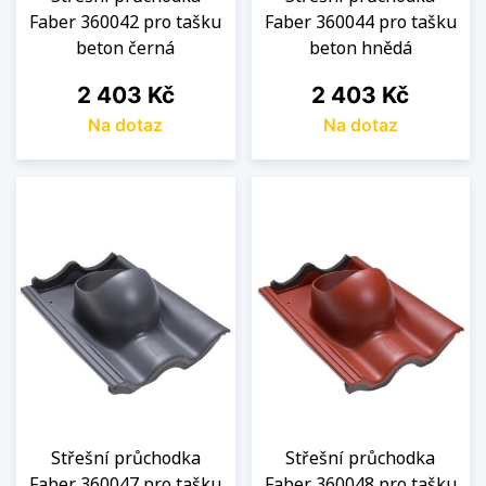
Faber 360042 pro tašku
Faber 360044 pro tašku
beton černá
beton hnědá
Cena
Cena
2 403 Kč
2 403 Kč
Na dotaz
Na dotaz
Střešní průchodka
Střešní průchodka
Faber 360047 pro tašku
Faber 360048 pro tašku