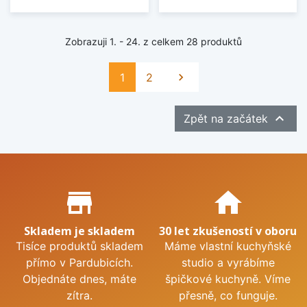
Zobrazuji 1. - 24. z celkem 28 produktů
Další
1
2


Zpět na začátek
Proč nakupovat u nás?
store_mall_directory
home
Skladem je skladem
30 let zkušeností v oboru
Tisíce produktů skladem
Máme vlastní kuchyňské
přímo v Pardubicích.
studio a vyrábíme
Objednáte dnes, máte
špičkové kuchyně. Víme
zítra.
přesně, co funguje.