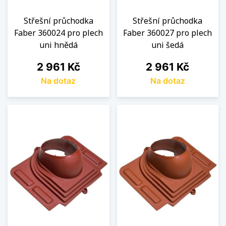
Střešní průchodka
Střešní průchodka
Faber 360024 pro plech
Faber 360027 pro plech
uni hnědá
uni šedá
Cena
Cena
2 961 Kč
2 961 Kč
Na dotaz
Na dotaz