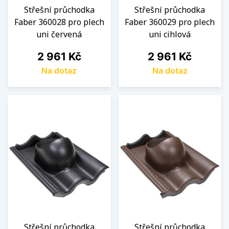
Střešní průchodka
Střešní průchodka
Faber 360028 pro plech
Faber 360029 pro plech
uni červená
uni cihlová
Cena
Cena
2 961 Kč
2 961 Kč
Na dotaz
Na dotaz
Střešní průchodka
Střešní průchodka