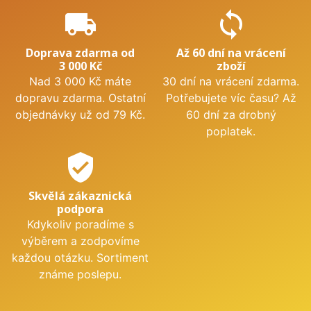
local_shipping
sync
Doprava zdarma od
Až 60 dní na vrácení
3 000 Kč
zboží
Nad 3 000 Kč máte
30 dní na vrácení zdarma.
dopravu zdarma. Ostatní
Potřebujete víc času? Až
objednávky už od 79 Kč.
60 dní za drobný
poplatek.
verified_user
Skvělá zákaznická
podpora
Kdykoliv poradíme s
výběrem a zodpovíme
každou otázku. Sortiment
známe poslepu.