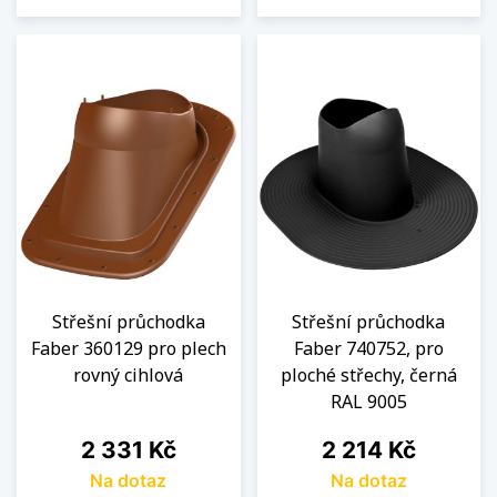
Střešní průchodka
Střešní průchodka
Faber 360129 pro plech
Faber 740752, pro
rovný cihlová
ploché střechy, černá
RAL 9005
Cena
Cena
2 331 Kč
2 214 Kč
Na dotaz
Na dotaz