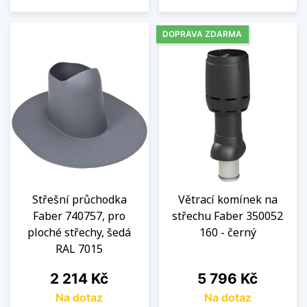
DOPRAVA ZDARMA
Střešní průchodka
Větrací komínek na
Faber 740757, pro
střechu Faber 350052
ploché střechy, šedá
160 - černý
RAL 7015
Cena
Cena
2 214 Kč
5 796 Kč
Na dotaz
Na dotaz