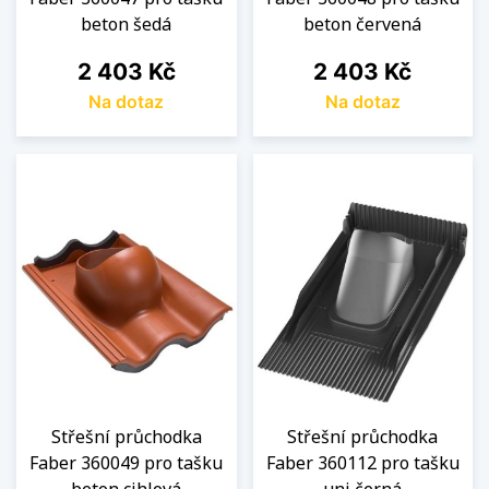
beton šedá
beton červená
Cena
Cena
2 403 Kč
2 403 Kč
Na dotaz
Na dotaz
Střešní průchodka
Střešní průchodka
Faber 360049 pro tašku
Faber 360112 pro tašku