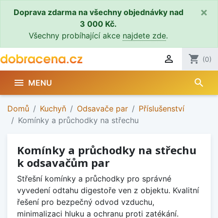
×
Doprava zdarma na všechny objednávky nad
3 000 Kč.
Všechny probíhající akce
najdete zde
.

shopping_cart
(0)
search

MENU
Domů
Kuchyň
Odsavače par
Příslušenství
Komínky a průchodky na střechu
Komínky a průchodky na střechu
k odsavačům par
Střešní komínky a průchodky pro správné
vyvedení odtahu digestoře ven z objektu. Kvalitní
řešení pro bezpečný odvod vzduchu,
minimalizaci hluku a ochranu proti zatékání.