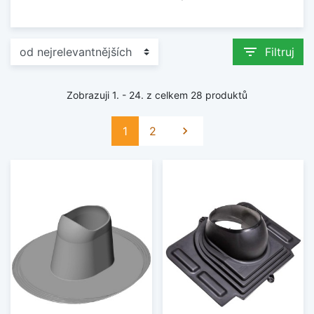
filter_list
Filtruj
Zobrazuji 1. - 24. z celkem 28 produktů
Další
1
2
