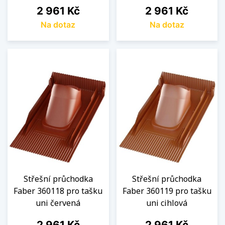
Cena
Cena
2 961 Kč
2 961 Kč
Na dotaz
Na dotaz
Střešní průchodka
Střešní průchodka
Faber 360118 pro tašku
Faber 360119 pro tašku
uni červená
uni cihlová
Cena
Cena
2 961 Kč
2 961 Kč