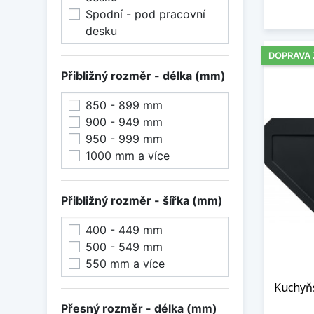
Tartufo
Spodní - pod pracovní
Tortora G43
desku
Twilight 05
White 11
DOPRAVA
Černá
Přibližný rozměr - délka (mm)
Šedá skála
Šedá vulkán
850 - 899 mm
Šedý kámen
900 - 949 mm
950 - 999 mm
1000 mm a více
Přibližný rozměr - šířka (mm)
400 - 449 mm
500 - 549 mm
550 mm a více
Kuchyň
Přesný rozměr - délka (mm)