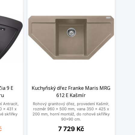
ia 9 E
Kuchyňský dřez Franke Maris MRG
ru
612 E Kašmír
 Antracit,
Rohový granitový dřez, provedení Kašmír,
0 x 431 x
rozměr 960 x 500 mm, vana 350 x 425 x
é skříňky
200 mm, horní montáž, do rohové skříňky
90x90 cm.
Cena
č
7 729 Kč