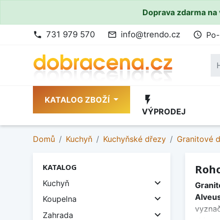
Doprava zdarma na 
731 979 570
info@trendo.cz
Po-
phone
mail_outline
access_time
flash_on
KATALOG ZBOŽÍ
VÝPRODEJ
Domů
Kuchyň
Kuchyňské dřezy
Granitové 
Roho
KATALOG

Kuchyň
Granit
Alveu

Koupelna
vyznač

Zahrada