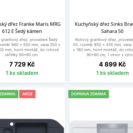
ský dřez Franke Maris MRG
Kuchyňský dřez Sinks Bra
612 E Šedý kámen
Sahara 50
granitový dřez, provedení Šedý
Rohový granitový dřez, provede
ozměr 960 x 500 mm, vana 350 x
50, rozměr 850 x 435 mm, vana
00 mm, horní montáž, do rohové
x 180 mm, horní montáž, do roho
skříňky 90x90 cm.
90x90 cm, 1 otvor z výro
Cena
Cena
7 729 Kč
4 899 Kč
1 ks skladem
1 ks skladem
 ZDARMA
AKCE
DOPRAVA ZDARMA