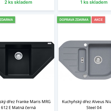
2 ks skladem
1 ks skladem
 ZDARMA
DOPRAVA ZDARMA
AKCE
ský dřez Franke Maris MRG
Kuchyňský dřez Alveus Ni
612 E Matná černá
Steel 04