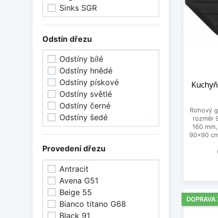
Sinks SGR
Odstín dřezu
Odstíny bílé
Odstíny hnědé
Odstíny pískové
Kuchyň
Odstíny světlé
Odstíny černé
Rohový gr
Odstíny šedé
rozměr 
160 mm, 
90x90 cm,
Provedení dřezu
Antracit
Avena G51
Beige 55
DOPRAVA
Bianco titano G68
Black 91