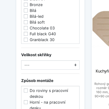
Bronze
Bílá
Bílá-led
Bílá soft
Chocolate 03
Full black G40
Granblack 30
Kašmír
Kávová
Velikost skříňky
Magma
Matná černá
Onyx
Kuchyň
Pebble 02
Způsob montáže
Puro
Rohový gr
Sahara 50
rozměr 
Do roviny s pracovní
Silverstone
160 mm, 
deskou
90x90 cm,
Steel 04
Horní - na pracovní
Stone
desku