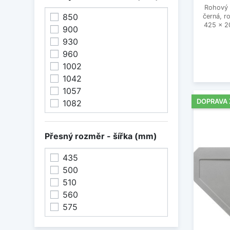
Rohový 
850
černá, 
425 x 2
900
930
960
1002
1042
1057
DOPRAVA
1082
Přesný rozměr - šířka (mm)
435
500
510
560
575