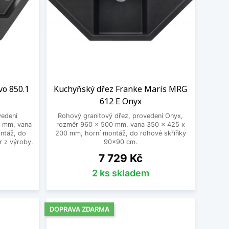
vo 850.1
Kuchyňský dřez Franke Maris MRG
612 E Onyx
vedení
Rohový granitový dřez, provedení Onyx,
5 mm, vana
rozměr 960 x 500 mm, vana 350 x 425 x
ntáž, do
200 mm, horní montáž, do rohové skříňky
r z výroby.
90x90 cm.
Cena
7 729 Kč
2 ks skladem
DOPRAVA ZDARMA