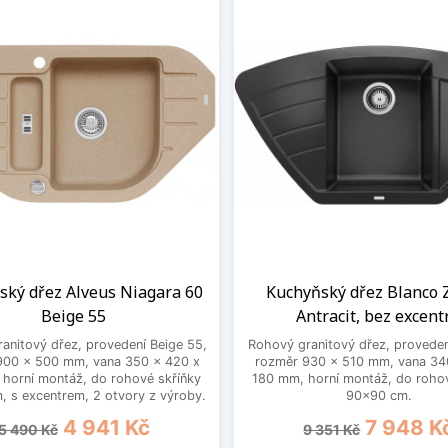
ský dřez Alveus Niagara 60
Kuchyňský dřez Blanco Z
Beige 55
Antracit, bez excent
anitový dřez, provedení Beige 55,
Rohový granitový dřez, provedení
900 x 500 mm, vana 350 x 420 x
rozměr 930 x 510 mm, vana 34
horní montáž, do rohové skříňky
180 mm, horní montáž, do rohov
 s excentrem, 2 otvory z výroby.
90x90 cm.
Běžná cena
Cena
Běžná cena
Cena
4 941 Kč
7 948 K
5 490 Kč
9 351 Kč