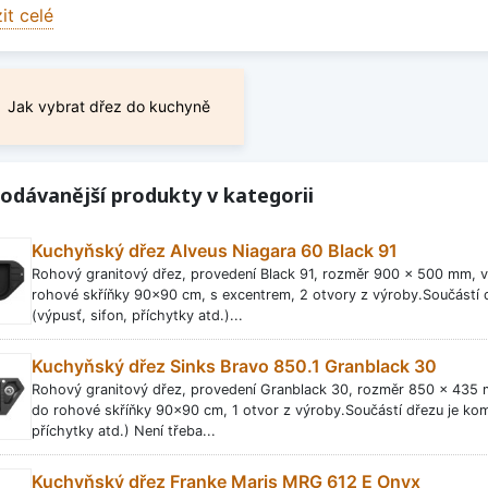
tedy pohodlně
objednat
například z
Prahy, Brna nebo Ostra
it celé
it méně
Jak vybrat dřez do kuchyně
odávanější produkty v kategorii
Kuchyňský dřez Alveus Niagara 60 Black 91
Rohový granitový dřez, provedení Black 91, rozměr 900 x 500 mm, 
rohové skříňky 90x90 cm, s excentrem, 2 otvory z výroby.Součástí dř
(výpusť, sifon, příchytky atd.)...
Kuchyňský dřez Sinks Bravo 850.1 Granblack 30
Rohový granitový dřez, provedení Granblack 30, rozměr 850 x 435
do rohové skříňky 90x90 cm, 1 otvor z výroby.Součástí dřezu je kompl
příchytky atd.) Není třeba...
Kuchyňský dřez Franke Maris MRG 612 E Onyx