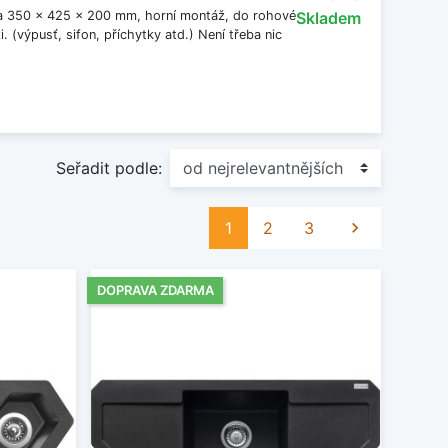
a 350 x 425 x 200 mm, horní montáž, do rohové
Skladem
 (výpusť, sifon, příchytky atd.) Není třeba nic
Seřadit podle:
Další
1
2
3

DOPRAVA ZDARMA