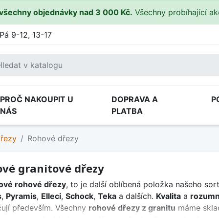
všechny objednávky nad 3 000 Kč.
Všechny probíhající a
Pá 9-12, 13-17
PROČ NAKOUPIT U
DOPRAVA A
P
NÁS
PLATBA
dřezy
Rohové dřezy
vé granitové dřezy
ové rohové dřezy
, to je další oblíbená položka našeho so
s
,
Pyramis
,
Elleci
,
Schock
,
Teka
a dalších.
Kvalita
a
rozumn
ují především. Všechny
rohové dřezy z granitu
máme sklad