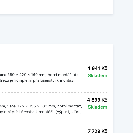
vy
.
4 941 Kč
vana 350 x 420 x 160 mm, horní montáž, do
Skladem
ezu je kompletní příslušenství k montáži.
4 899 Kč
 mm, vana 325 x 355 x 180 mm, horní montáž,
Skladem
etní příslušenství k montáži. (výpusť, sifon,
7 729 Kč