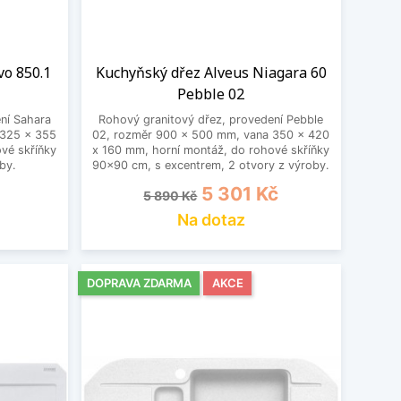
vo 850.1
Kuchyňský dřez Alveus Niagara 60
Pebble 02
ní Sahara
Rohový granitový dřez, provedení Pebble
 325 x 355
02, rozměr 900 x 500 mm, vana 350 x 420
vé skříňky
x 160 mm, horní montáž, do rohové skříňky
by.
90x90 cm, s excentrem, 2 otvory z výroby.
Běžná cena
Cena
5 301 Kč
5 890 Kč
Na dotaz
DOPRAVA ZDARMA
AKCE