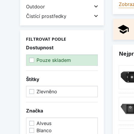
si je 
Zobraz

Outdoor
Zobraz

Čistící prostředky
school
FILTROVAT PODLE
Dostupnost
Nejpr
Pouze skladem
Štítky
Zlevněno
Značka
Alveus
Blanco