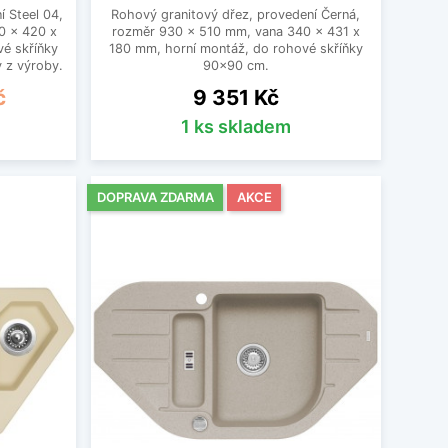
í Steel 04,
Rohový granitový dřez, provedení Černá,
0 x 420 x
rozměr 930 x 510 mm, vana 340 x 431 x
é skříňky
180 mm, horní montáž, do rohové skříňky
 z výroby.
90x90 cm.
Cena
č
9 351 Kč
1 ks skladem
DOPRAVA ZDARMA
AKCE