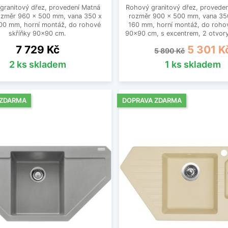
granitový dřez, provedení Matná
Rohový granitový dřez, proveden
rozměr 960 x 500 mm, vana 350 x
rozměr 900 x 500 mm, vana 35
00 mm, horní montáž, do rohové
160 mm, horní montáž, do rohov
skříňky 90x90 cm.
90x90 cm, s excentrem, 2 otvory
Cena
Běžná cena
Cena
7 729 Kč
5 301 K
5 890 Kč
2 ks skladem
1 ks skladem
 ZDARMA
DOPRAVA ZDARMA