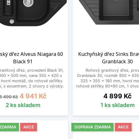
ský dřez Alveus Niagara 60
Kuchyňský dřez Sinks Bra
Black 91
Granblack 30
anitový dřez, provedení Black 91,
Rohový granitový dřez, pro
900 x 500 mm, vana 350 x 420 x
Granblack 30, rozměr 850 x 43
horní montáž, do rohové skříňky
325 x 355 x 180 mm, horní mo
 s excentrem, 2 otvory z výroby.
rohové skříňky 90x90 cm, 1 otvo
Běžná cena
Cena
Cena
4 941 Kč
4 899 Kč
5 490 Kč
2 ks skladem
1 ks skladem
 ZDARMA
AKCE
DOPRAVA ZDARMA
AKCE