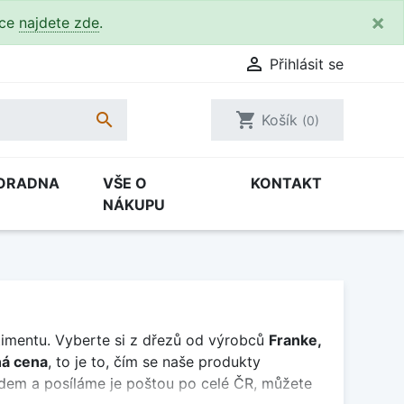
×
kce
najdete zde
.

Přihlásit se

shopping_cart
Košík
(0)
ORADNA
VŠE O
KONTAKT
NÁKUPU
rtimentu. Vyberte si z dřezů od výrobců
Franke,
á cena
, to je to, čím se naše produkty
em a posíláme je poštou po celé ČR, můžete