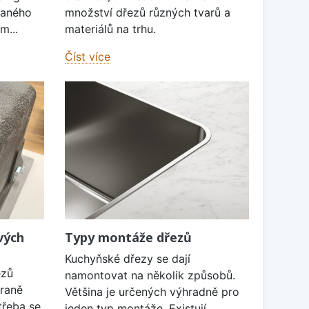
vaného
množství dřezů různých tvarů a
m...
materiálů na trhu.
Číst více
vých
Typy montáže dřezů
Kuchyňské dřezy se dají
ezů
namontovat na několik způsobů.
traně
Většina je určených výhradně pro
třeba se
jeden typ montáže. Existují...