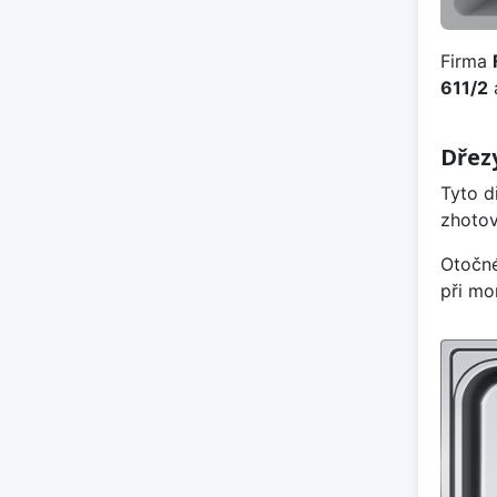
Firma
611/2
Dřez
Tyto d
zhotov
Otočné
při mo