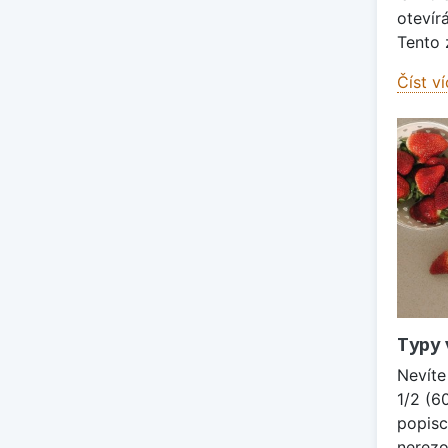
otevír
Tento 
Číst v
Typy 
Nevíte
1/2 (6
popisc
nerezo