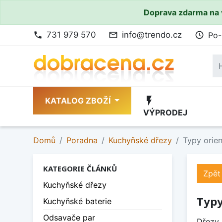
Doprava zdarma na 
731 979 570
info@trendo.cz
Po-
phone
mail_outline
access_time
flash_on
KATALOG ZBOŽÍ
VÝPRODEJ
Domů
Poradna
Kuchyňské dřezy
Typy orie
KATEGORIE ČLÁNKŮ
Zpět
Kuchyňské dřezy
Typy
Kuchyňské baterie
Odsavače par
Dřezy 