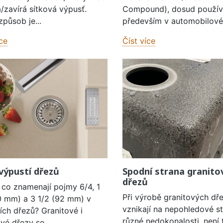
á/zavírá sítková výpusť.
Compound), dosud použí
způsob je...
především v automobilové
íce
Číst více
výpustí dřezů
Spodní strana granito
dřezů
 co znamenají pojmy 6/4, 1
Při výrobě granitových dř
0 mm) a 3 1/2 (92 mm) v
vznikají na nepohledové s
ích dřezů? Granitové i
různé nedokonalosti, není 
vé dřezy se...