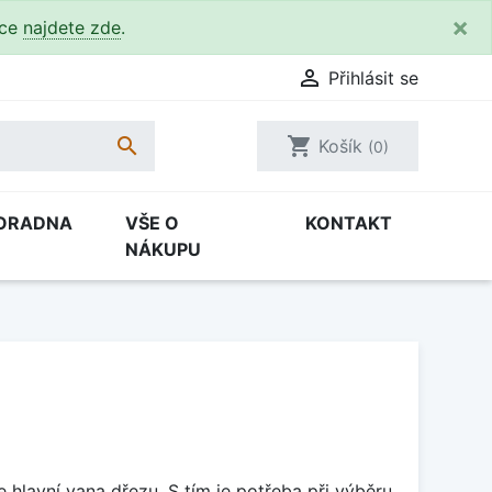
×
kce
najdete zde
.

Přihlásit se

shopping_cart
Košík
(0)
ORADNA
VŠE O
KONTAKT
NÁKUPU
je hlavní vana dřezu. S tím je potřeba při výběru