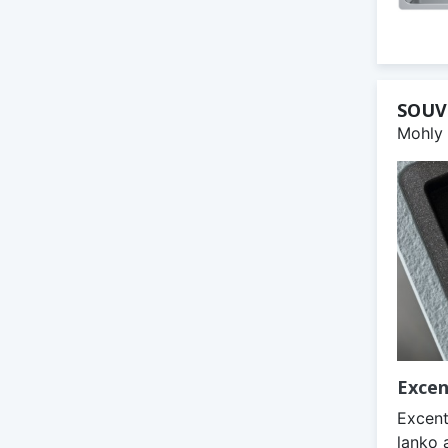
SOUV
Mohly 
Excen
Excent
lanko 