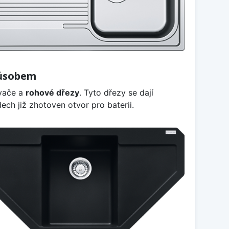
působem
vače a
rohové dřezy
. Tyto dřezy se dají
ech již zhotoven otvor pro baterii.