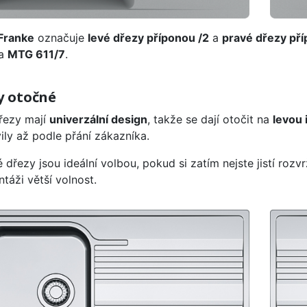
Franke
označuje
levé dřezy příponou /2
a
pravé dřezy pří
a
MTG 611/7
.
y otočné
řezy mají
univerzální design
, takže se dají otočit na
levou 
ily až podle přání zákazníka.
 dřezy jsou ideální volbou, pokud si zatím nejste jistí roz
ntáži větší volnost.