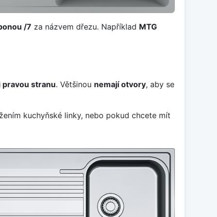
ponou /7
za názvem dřezu. Například
MTG
i pravou stranu
. Většinou
nemají otvory
, aby se
vržením kuchyňské linky, nebo pokud chcete mít