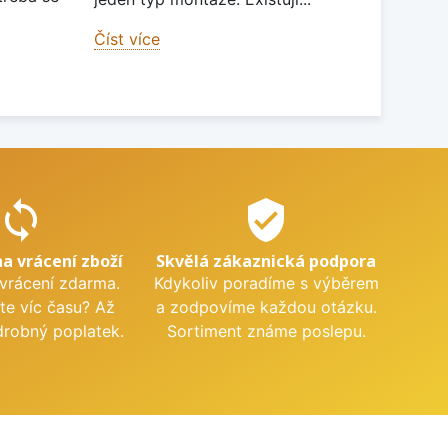
Číst více
sync
verified_user
na vrácení zboží
Skvělá zákaznická podpora
 vrácení zdarma.
Kdykoliv poradíme s výběrem
te víc času? Až
a zodpovíme každou otázku.
drobný poplatek.
Sortiment známe poslepu.