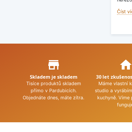
Číst v
Proč nakupovat u nás?
store_mall_directory
hom
Skladem je skladem
30 let zkušenos
Tisíce produktů skladem
Máme vlastní 
přímo v Pardubicích.
studio a vyrábí
Objednáte dnes, máte zítra.
kuchyně. Víme 
funguj