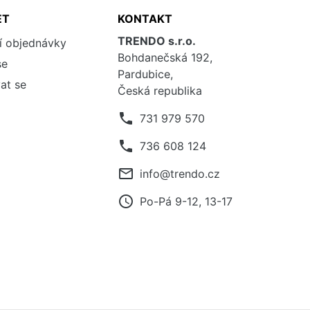
ET
KONTAKT
TRENDO s.r.o.
í objednávky
Bohdanečská 192,
se
Pardubice,
at se
Česká republika
phone
731 979 570
phone
736 608 124
mail_outline
info@trendo.cz
access_time
Po-Pá 9-12, 13-17