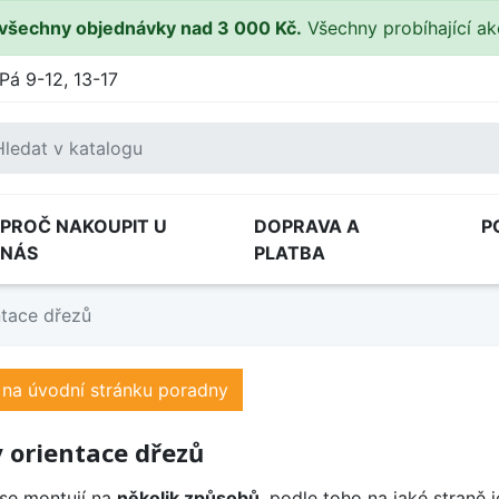
všechny objednávky nad 3 000 Kč.
Všechny probíhající a
Pá 9-12, 13-17
PROČ NAKOUPIT U
DOPRAVA A
P
NÁS
PLATBA
ntace dřezů
 na úvodní stránku poradny
 orientace dřezů
se montují na
několik způsobů
, podle toho na jaké straně 