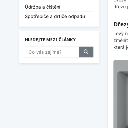
dřezu 
Údržba a čištění
Spotřebiče a drtiče odpadu
Dřezy
Levý n
HLEDEJTE MEZI ČLÁNKY
změnit
která 
search