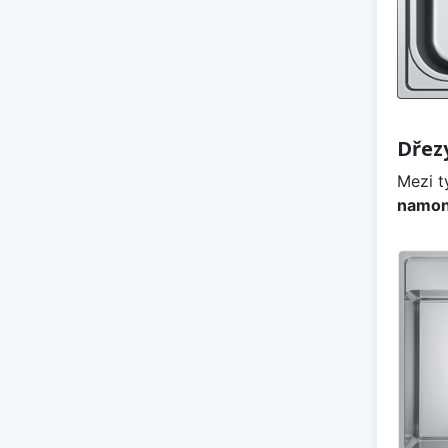
Dřez
Mezi t
namon