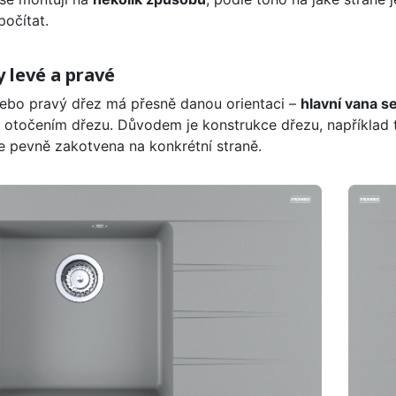
počítat.
 levé a pravé
ebo pravý dřez má přesně danou orientaci –
hlavní vana s
 otočením dřezu. Důvodem je konstrukce dřezu, například 
je pevně zakotvena na konkrétní straně.