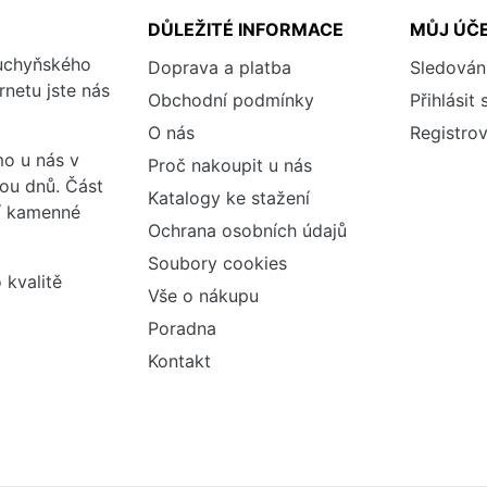
DŮLEŽITÉ INFORMACE
MŮJ ÚČ
kuchyňského
Doprava a platba
Sledován
rnetu jste nás
Obchodní podmínky
Přihlásit 
O nás
Registrov
o u nás v
Proč nakoupit u nás
vou dnů. Část
Katalogy ke stažení
ší kamenné
Ochrana osobních údajů
Soubory cookies
 kvalitě
Vše o nákupu
Poradna
Kontakt