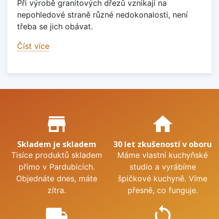
Při výrobě granitových dřezů vznikají na
nepohledové straně různé nedokonalosti, není
třeba se jich obávat.
Číst více
Proč nakupovat u nás?
store_mall_directory
home
Skladem je skladem
30 let zkušeností v oboru
Tisíce produktů skladem
Máme vlastní kuchyňské
přímo v Pardubicích.
studio a vyrábíme
Objednáte dnes, máte
špičkové kuchyně. Víme
zítra.
přesně, co funguje.
local_shipping
sync