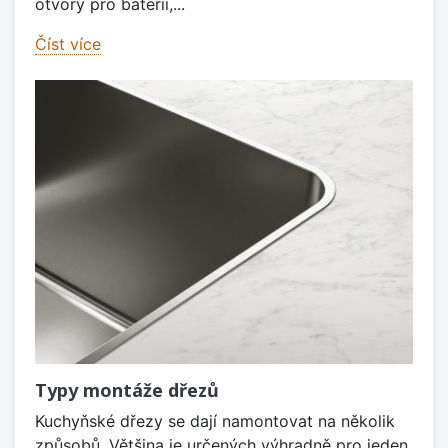
otvory pro baterii,...
Číst více
Typy montáže dřezů
Kuchyňské dřezy se dají namontovat na několik
způsobů. Většina je určených výhradně pro jeden