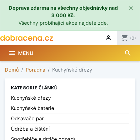
×
Doprava zdarma na všechny objednávky nad
3 000 Kč.
Všechny probíhající akce
najdete zde
.

shopping_cart
(0)
search

MENU
Domů
Poradna
Kuchyňské dřezy
KATEGORIE ČLÁNKŮ
Kuchyňské dřezy
Kuchyňské baterie
Odsavače par
Údržba a čištění
Spotřebiče a drtiče odpadu