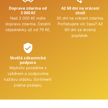
Doprava zdarma od
Až 60 dní na vrácení
3 000 Kč
zboží
Nad 3 000 Kč máte
30 dní na vrácení zdarma.
dopravu zdarma. Ostatní
Potřebujete víc času? Až
objednávky už od 79 Kč.
60 dní za drobný
poplatek.
verified_user
Skvělá zákaznická
podpora
Kdykoliv poradíme s
výběrem a zodpovíme
každou otázku. Sortiment
známe poslepu.