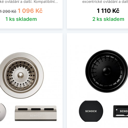
ké ovládání a další. Kompatibilní...
excentrické ovládání a další
Běžná cena
Cena
Cena
1 096 Kč
1 110 Kč
1 290 Kč
1 ks skladem
2 ks skladem