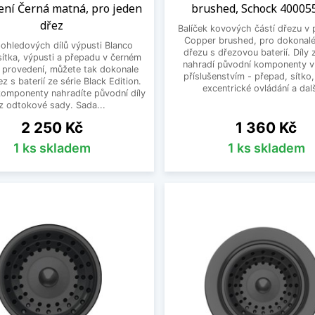
ení Černá matná, pro jeden
brushed, Schock 4000
dřez
Balíček kovových částí dřezu v 
Copper brushed, pro dokonalé
ohledových dílů výpusti Blanco
dřezu s dřezovou baterií. Díly 
 sítka, výpusti a přepadu v černém
nahradí původní komponenty v
provedení, můžete tak dokonale
příslušenstvím - přepad, sítko
ez s baterií ze série Black Edition.
excentrické ovládání a další
omponenty nahradíte původní díly
z odtokové sady. Sada...
Cena
Cena
2 250 Kč
1 360 Kč
1 ks skladem
1 ks skladem