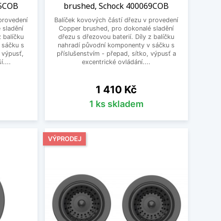
55COB
brushed, Schock 400069COB
provedení
Balíček kovových částí dřezu v provedení
 sladění
Copper brushed, pro dokonalé sladění
z balíčku
dřezu s dřezovou baterií. Díly z balíčku
 sáčku s
nahradí původní komponenty v sáčku s
, výpusť,
příslušenstvím - přepad, sítko, výpusť a
....
excentrické ovládání....
Cena
1 410 Kč
1 ks skladem
VÝPRODEJ