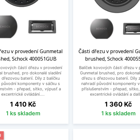
dřezu v provedení Gunmetal
Části dřezu v provedení 
shed, Schock 400051GUB
brushed, Schock 4000
kovových částí dřezu v provedení
Balíček kovových částí dřezu v 
l brushed, pro dokonalé sladění
Gunmetal brushed, pro dokonal
 dřezovou baterií. Díly z balíčku
dřezu s dřezovou baterií. Díly 
í původní komponenty v sáčku s
nahradí původní komponenty v
enstvím - přepad, sítko, výpusť a
příslušenstvím - přepad, sítko
excentrické ovládání....
excentrické ovládání a další
Cena
Cena
1 410 Kč
1 360 Kč
1 ks skladem
1 ks skladem
J