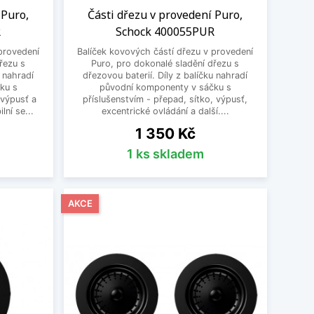
 Puro,
Části dřezu v provedení Puro,
R
Schock 400055PUR
provedení
Balíček kovových částí dřezu v provedení
řezu s
Puro, pro dokonalé sladění dřezu s
u nahradí
dřezovou baterií. Díly z balíčku nahradí
ku s
původní komponenty v sáčku s
 výpusť a
příslušenstvím - přepad, sítko, výpusť,
lní se...
excentrické ovládání a další....
Cena
1 350 Kč
1 ks skladem
AKCE