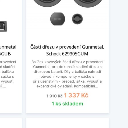
Gunmetal
Části dřezu v provedení Gunmetal,
55GUB
Schock 629305GUM
provedení
Balíček kovových částí dřezu v provedení
é sladění
Gunmetal, pro dokonalé sladění dřezu s
z balíčku
dřezovou baterií. Díly z balíčku nahradí
 sáčku s
původní komponenty v sáčku s
, výpusť,
příslušenstvím - přepad, sítka, výpusť a
....
excentrické ovládání. Kompatibilní...
Běžná cena
Cena
1 337 Kč
1 910 Kč
1 ks skladem