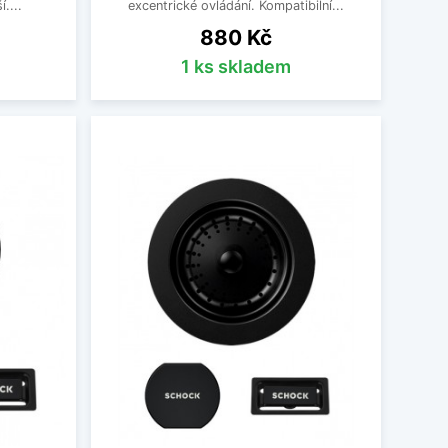
....
excentrické ovládání. Kompatibilní...
Cena
880 Kč
1 ks skladem