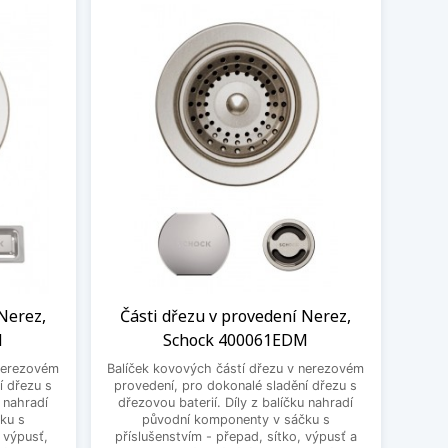
 Nerez,
Části dřezu v provedení Nerez,
M
Schock 400061EDM
 nerezovém
Balíček kovových částí dřezu v nerezovém
í dřezu s
provedení, pro dokonalé sladění dřezu s
u nahradí
dřezovou baterií. Díly z balíčku nahradí
ku s
původní komponenty v sáčku s
, výpusť,
příslušenstvím - přepad, sítko, výpusť a