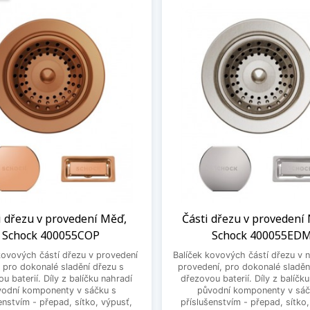
i dřezu v provedení Měď,
Části dřezu v provedení
Schock 400055COP
Schock 400055ED
kovových částí dřezu v provedení
Balíček kovových částí dřezu v
 pro dokonalé sladění dřezu s
provedení, pro dokonalé sladěn
u baterií. Díly z balíčku nahradí
dřezovou baterií. Díly z balíčk
vodní komponenty v sáčku s
původní komponenty v sáč
enstvím - přepad, sítko, výpusť,
příslušenstvím - přepad, sítko