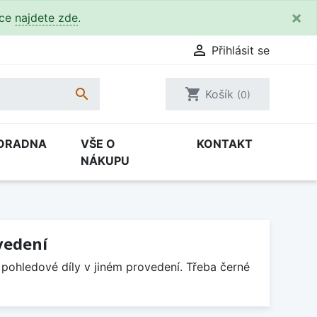
×
kce
najdete zde
.

Přihlásit se

shopping_cart
Košík
(0)
ORADNA
VŠE O
KONTAKT
NÁKUPU
vedení
 pohledové díly v jiném provedení. Třeba černé