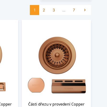
Další
1
2
3
…
7

 Copper
Části dřezu v provedení Copper