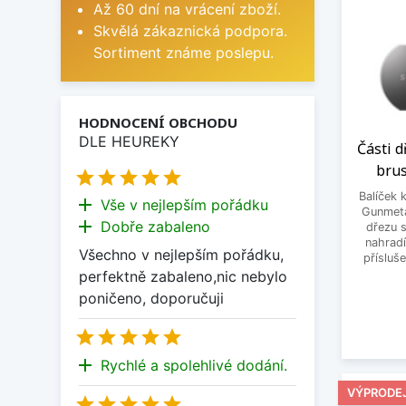
Až 60 dní na vrácení zboží.
Skvělá zákaznická podpora.
Sortiment známe poslepu.
HODNOCENÍ OBCHODU
DLE HEUREKY
Části 
bru





Balíček 
add
Vše v nejlepším pořádku
Gunmeta
add
Dobře zabaleno
dřezu s
nahrad
Všechno v nejlepším pořádku,
přísluš
perfektně zabaleno,nic nebylo
poničeno, doporučuji





add
Rychlé a spolehlivé dodání.
VÝPRODE




