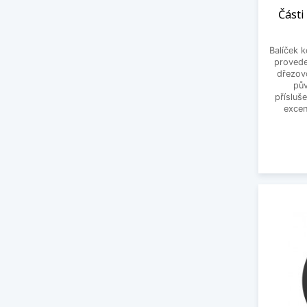
Části
Balíček 
provede
dřezovo
pů
přísluš
excen