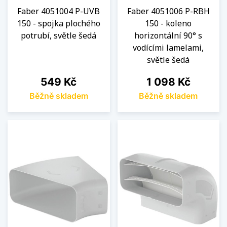
Faber 4051004 P-UVB
Faber 4051006 P-RBH
150 - spojka plochého
150 - koleno
potrubí, světle šedá
horizontální 90° s
vodícími lamelami,
světle šedá
Cena
Cena
549 Kč
1 098 Kč
Běžně skladem
Běžně skladem