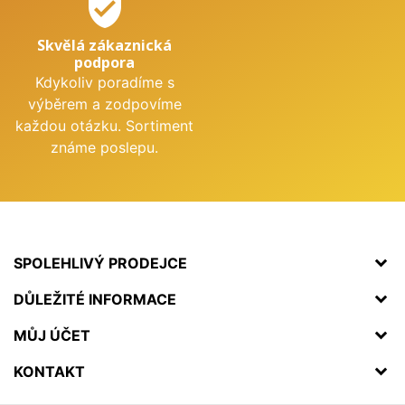
verified_user
Skvělá zákaznická
podpora
Kdykoliv poradíme s
výběrem a zodpovíme
každou otázku. Sortiment
známe poslepu.
SPOLEHLIVÝ PRODEJCE
DŮLEŽITÉ INFORMACE
MŮJ ÚČET
KONTAKT