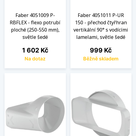
Faber 4051009 P-
Faber 4051011 P-UR
RBFLEX - flexo potrubí
150 - přechod čtyřhran
ploché (250-550 mm),
vertikální 90° s vodícími
světle šedé
lamelami, světle šedé
Cena
Cena
1 602 Kč
999 Kč
Na dotaz
Běžně skladem