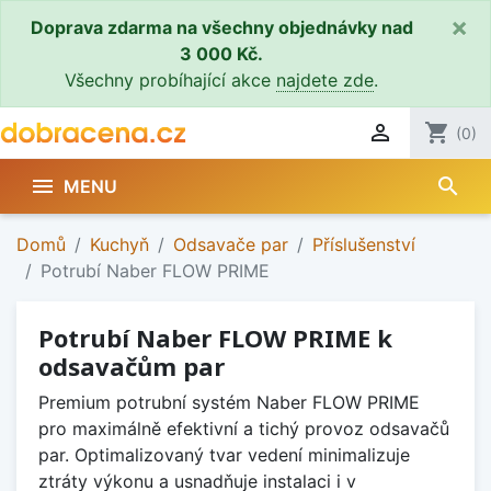
×
Doprava zdarma na všechny objednávky nad
3 000 Kč.
Všechny probíhající akce
najdete zde
.

shopping_cart
(0)
search

MENU
Domů
Kuchyň
Odsavače par
Příslušenství
Potrubí Naber FLOW PRIME
Potrubí Naber FLOW PRIME k
odsavačům par
Premium potrubní systém Naber FLOW PRIME
pro maximálně efektivní a tichý provoz odsavačů
par. Optimalizovaný tvar vedení minimalizuje
ztráty výkonu a usnadňuje instalaci i v