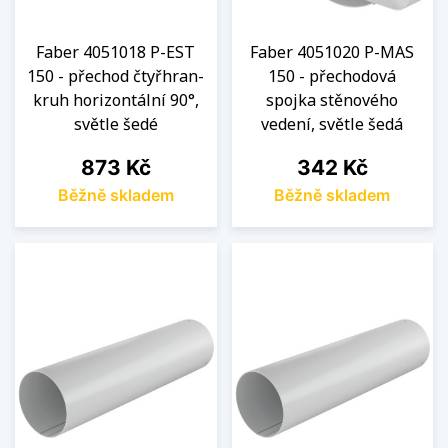
Faber 4051018 P-EST
Faber 4051020 P-MAS
150 - přechod čtyřhran-
150 - přechodová
kruh horizontální 90°,
spojka stěnového
světle šedé
vedení, světle šedá
Cena
Cena
873 Kč
342 Kč
Běžně skladem
Běžně skladem