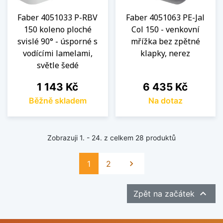
Faber 4051033 P-RBV
Faber 4051063 PE-Jal
150 koleno ploché
Col 150 - venkovní
svislé 90° - úsporné s
mřížka bez zpětné
vodícími lamelami,
klapky, nerez
světle šedé
Cena
Cena
1 143 Kč
6 435 Kč
Běžně skladem
Na dotaz
Zobrazuji 1. - 24. z celkem 28 produktů
Další
1
2


Zpět na začátek