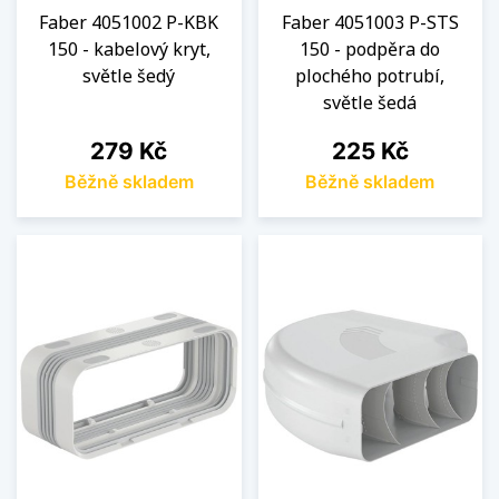
Faber 4051002 P-KBK
Faber 4051003 P-STS
150 - kabelový kryt,
150 - podpěra do
světle šedý
plochého potrubí,
světle šedá
Cena
Cena
279 Kč
225 Kč
Běžně skladem
Běžně skladem