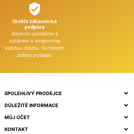
verified_user
Skvělá zákaznická
podpora
Kdykoliv poradíme s
výběrem a zodpovíme
každou otázku. Sortiment
známe poslepu.
SPOLEHLIVÝ PRODEJCE
DŮLEŽITÉ INFORMACE
MŮJ ÚČET
KONTAKT