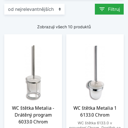
filter_list
Filtruj
Zobrazuji všech 10 produktů
WC štětka Metalia -
WC štětka Metalia 1
Drátěný program
6133.0 Chrom
6033.0 Chrom
WC štětka 6133.0 v
provedení Chrom. Doplňek se