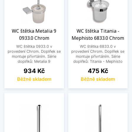
WC štětka Metalia 9
WC štětka Titania -
0933.0 Chrom
Mephisto 6833.0 Chrom
WC štětka 0933.0 v
WC štětka 6833.0 v
provedení Chrom. Doplňek se
provedení Chrom. Doplňek se
montuje přivrtáním. Série
montuje přivrtáním. Série
doplňků: Metalia 9
doplňků: Titania - Mephisto
Cena
Cena
934 Kč
475 Kč
Běžně skladem
Běžně skladem