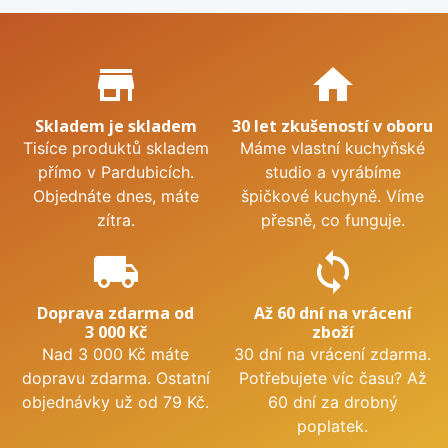
Proč nakupovat u nás?
store_mall_directory
home
Skladem je skladem
30 let zkušeností v oboru
Tisíce produktů skladem
Máme vlastní kuchyňské
přímo v Pardubicích.
studio a vyrábíme
Objednáte dnes, máte
špičkové kuchyně. Víme
zítra.
přesně, co funguje.
local_shipping
sync
Doprava zdarma od
Až 60 dní na vrácení
3 000 Kč
zboží
Nad 3 000 Kč máte
30 dní na vrácení zdarma.
dopravu zdarma. Ostatní
Potřebujete víc času? Až
objednávky už od 79 Kč.
60 dní za drobný
poplatek.