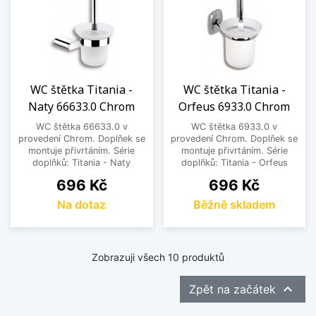
WC štětka Titania -
WC štětka Titania -
Naty 66633.0 Chrom
Orfeus 6933.0 Chrom
WC štětka 66633.0 v
WC štětka 6933.0 v
provedení Chrom. Doplňek se
provedení Chrom. Doplňek se
montuje přivrtáním. Série
montuje přivrtáním. Série
doplňků: Titania - Naty
doplňků: Titania - Orfeus
Cena
Cena
696 Kč
696 Kč
Na dotaz
Běžně skladem
Zobrazuji všech 10 produktů

Zpět na začátek