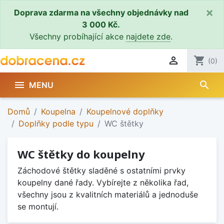
×
Doprava zdarma na všechny objednávky nad
3 000 Kč.
Všechny probíhající akce
najdete zde
.

shopping_cart
(0)
search

MENU
Domů
Koupelna
Koupelnové doplňky
Doplňky podle typu
WC štětky
WC štětky do koupelny
Záchodové štětky sladěné s ostatními prvky
koupelny dané řady. Vybírejte z několika řad,
všechny jsou z kvalitních materiálů a jednoduše
se montují.