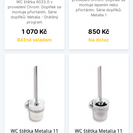
WC štětka 6033.0 v
montuje lepením nebo
provedení Chrom. Doplňek se
přivrtáním. Série doplňků:
montuje přivrtáním. Série
Metalia 1
doplňků: Metalia - Drátěný
program
Cena
Cena
1 070 Kč
850 Kč
Běžně skladem
Na dotaz
WC štětka Metalia 11
WC štětka Metalia 11