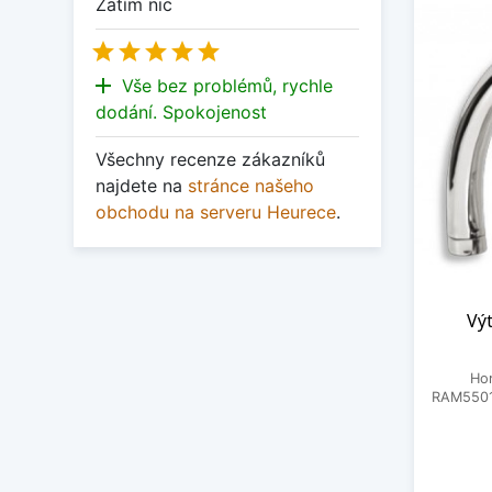
Zatím nic





add
Vše bez problémů, rychle
dodání. Spokojenost
Všechny recenze zákazníků
najdete na
stránce našeho
obchodu na serveru Heurece
.
Vý
Hor
RAM5501