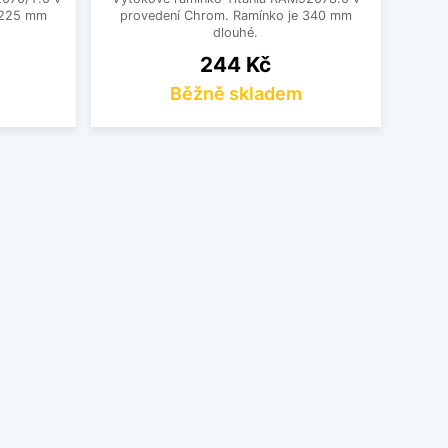
 225 mm
provedení Chrom. Ramínko je 340 mm
dlouhé.
Cena
244 Kč
Běžně skladem