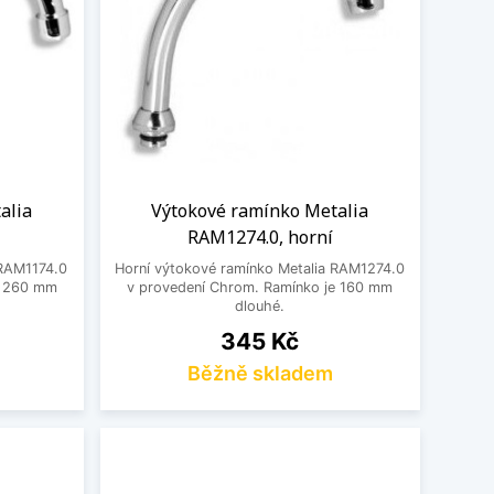
alia
Výtokové ramínko Metalia
RAM1274.0, horní
 RAM1174.0
Horní výtokové ramínko Metalia RAM1274.0
e 260 mm
v provedení Chrom. Ramínko je 160 mm
dlouhé.
Cena
345 Kč
Běžně skladem