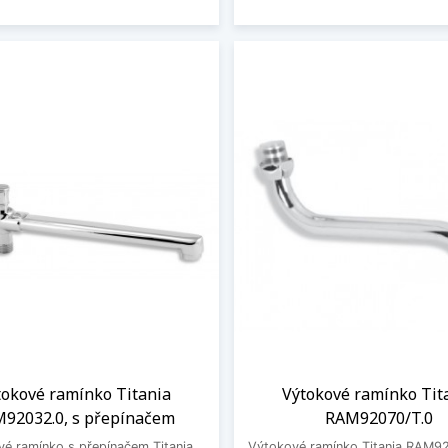
tokové ramínko Titania
Výtokové ramínko Tit
92032.0, s přepínačem
RAM92070/T.0
é ramínko s přepínačem Titania
Výtokové ramínko Titania RAM9