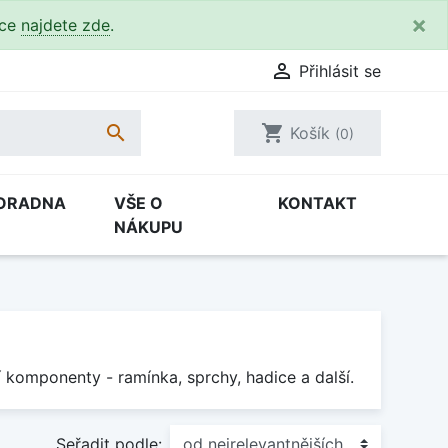
×
kce
najdete zde
.

Přihlásit se

shopping_cart
Košík
(0)
ORADNA
VŠE O
KONTAKT
NÁKUPU
 komponenty - ramínka, sprchy, hadice a další.
Seřadit podle: