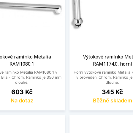
tokové ramínko Metalia
Výtokové ramínko Met
RAM1080.1
RAM1174.0, horní
vé ramínko Metalia RAM1080.1 v
Horní výtokové ramínko Metalia
 Bílá - Chrom. Ramínko je 350 mm
v provedení Chrom. Ramínko j
dlouhé.
dlouhé.
Cena
Cena
603 Kč
345 Kč
Na dotaz
Běžně skladem