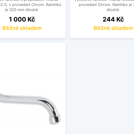
.0, v provedení Chrom. Ramínko
provedení Chrom. Ramínko je
je 320 mm dlouhé.
dlouhé.
Cena
Cena
1 000 Kč
244 Kč
Běžně skladem
Běžně skladem