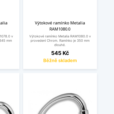
alia
Výtokové ramínko Metalia
RAM1080.0
1078.0 v
Výtokové ramínko Metalia RAM1080.0 v
 345 mm
provedení Chrom. Ramínko je 350 mm
dlouhé.
Cena
545 Kč
Běžně skladem