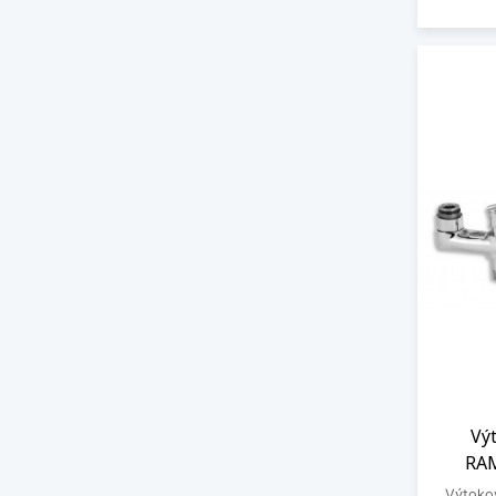
Vý
RAM
Výtokov