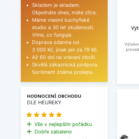
Skladem je skladem.
Objednáte dnes, máte zítra.
Máme vlastní kuchyňské
studio a 30 let zkušeností.
Vý
Víme, co funguje.
Doprava zdarma od
Výtoko
3 000 Kč, jinak jen za 79 Kč.
proved
Až 60 dní na vrácení zboží.
Skvělá zákaznická podpora.
Sortiment známe poslepu.
HODNOCENÍ OBCHODU
DLE HEUREKY





add
Vše v nejlepším pořádku
add
Dobře zabaleno