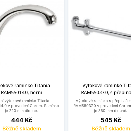
tokové ramínko Titania
Výtokové ramínko Tit
RAM55014.0, horní
RAM55037.0, s přepín
ní výtokové ramínko Titania
Výtokové ramínko s přepínačem
4.0 v provedení Chrom. Ramínko
RAM55037.0 v provedení Chrom
je 220 mm dlouhé.
je 360 mm dlouhé.
Cena
Cena
444 Kč
545 Kč
Běžně skladem
Běžně skladem