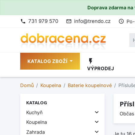
Doprava zdarma na 
731 979 570
info@trendo.cz
Po-
phone
mail_outline
access_time
flash_on
KATALOG ZBOŽÍ
VÝPRODEJ
Domů
Koupelna
Baterie koupelnové
Přísluš
Přís
KATALOG

Kuchyň
Občas 

Koupelna

Zahrada
Je tu 16 