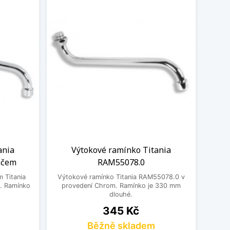
ania
Výtokové ramínko Titania
ačem
RAM55078.0
 Titania
Výtokové ramínko Titania RAM55078.0 v
. Ramínko
provedení Chrom. Ramínko je 330 mm
dlouhé.
Cena
345 Kč
Běžně skladem