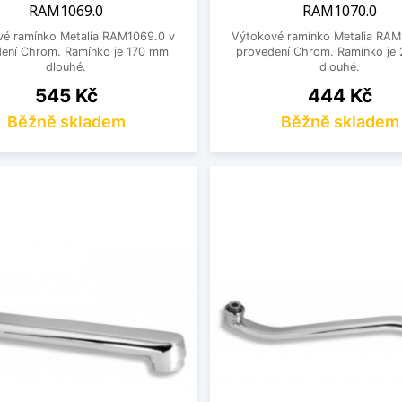
RAM1069.0
RAM1070.0
vé ramínko Metalia RAM1069.0 v
Výtokové ramínko Metalia RAM
ení Chrom. Ramínko je 170 mm
provedení Chrom. Ramínko je
dlouhé.
dlouhé.
Cena
Cena
545 Kč
444 Kč
Běžně skladem
Běžně skladem