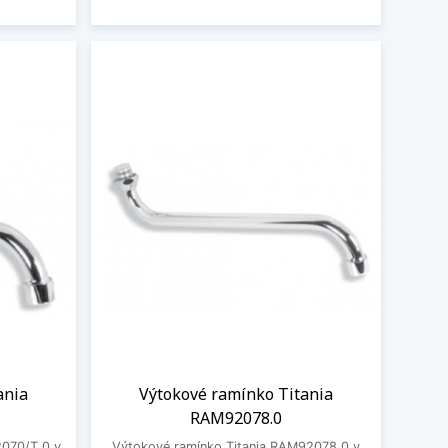
ania
Výtokové ramínko Titania
RAM92078.0
2070/T.0 v
Výtokové ramínko Titania RAM92078.0 v