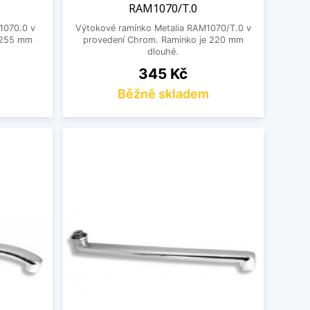
RAM1070/T.0
1070.0 v
Výtokové ramínko Metalia RAM1070/T.0 v
 255 mm
provedení Chrom. Ramínko je 220 mm
dlouhé.
Cena
345 Kč
Běžně skladem