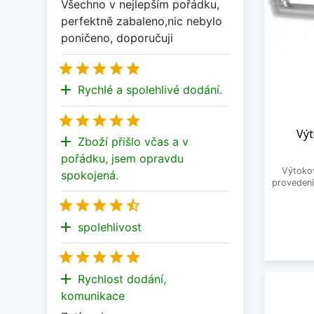
Všechno v nejlepším pořádku,
perfektně zabaleno,nic nebylo
poničeno, doporučuji





add
Rychlé a spolehlivé dodání.





Vý
add
Zboží přišlo včas a v
pořádku, jsem opravdu
Výtoko
spokojená.
provedení





add
spolehlivost





add
Rychlost dodání,
komunikace