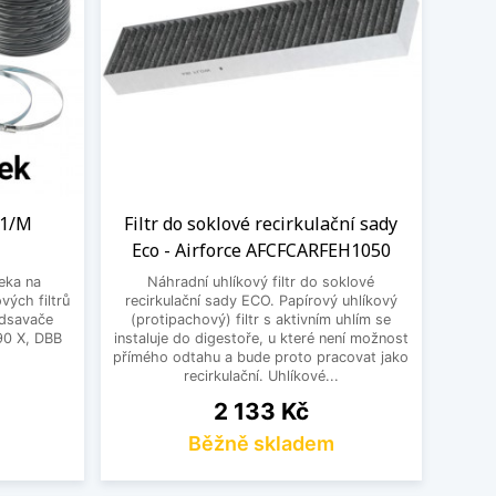
 1/M
Filtr do soklové recirkulační sady
Eco - Airforce AFCFCARFEH1050
eka na
Náhradní uhlíkový filtr do soklové
vých filtrů
recirkulační sady ECO. Papírový uhlíkový
odsavače
(protipachový) filtr s aktivním uhlím se
90 X, DBB
instaluje do digestoře, u které není možnost
přímého odtahu a bude proto pracovat jako
recirkulační. Uhlíkové...
Cena
2 133 Kč
Běžně skladem