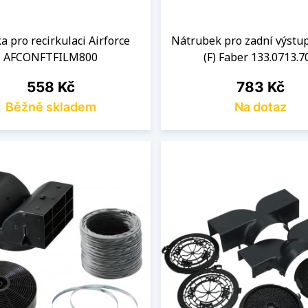
a pro recirkulaci Airforce
Nátrubek pro zadní výstup
AFCONFTFILM800
(F) Faber 133.0713.7
Cena
Cena
558 Kč
783 Kč
Běžně skladem
Na dotaz