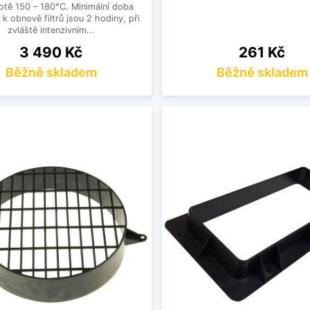
lotě 150 – 180°C. Minimální doba
k obnově filtrů jsou 2 hodiny, při
zvláště intenzivním...
Cena
Cena
3 490 Kč
261 Kč
Běžně skladem
Běžně skladem