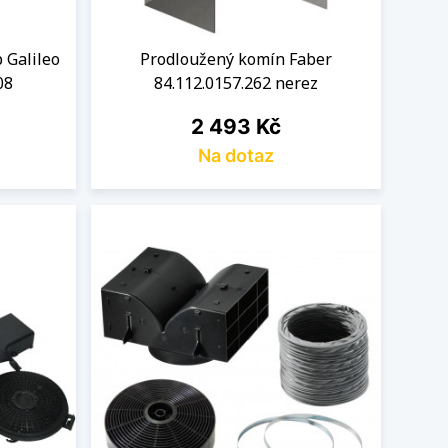
 Galileo
Prodloužený komín Faber
08
84.112.0157.262 nerez
Cena
2 493 Kč
Na dotaz