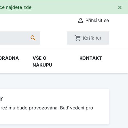
×
kce
najdete zde
.

Přihlásit se

shopping_cart
Košík
(0)
ORADNA
VŠE O
KONTAKT
NÁKUPU
r
m režimu bude provozována. Buď vedení pro