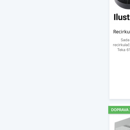
Recirku
Sada
recirkula
Teka 6
DOPRAVA