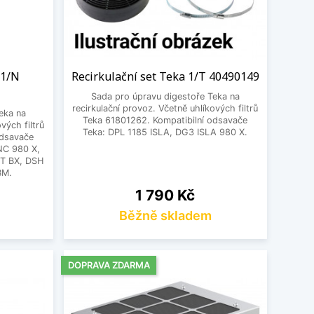
 1/N
Recirkulační set Teka 1/T 40490149
Sada pro úpravu digestoře Teka na
recirkulační provoz. Včetně uhlíkových filtrů
eka na
Teka 61801262. Kompatibilní odsavače
vých filtrů
Teka: DPL 1185 ISLA, DG3 ISLA 980 X.
odsavače
NC 980 X,
T BX, DSH
BM.
Cena
1 790 Kč
Běžně skladem
DOPRAVA ZDARMA