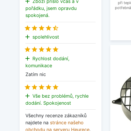
add
Zboží přišlo včas a v
při tep
pořádku, jsem opravdu
potřebná 
spokojená.





add
spolehlivost





add
Rychlost dodání,
komunikace
Zatím nic





add
Vše bez problémů, rychle
dodání. Spokojenost
Všechny recenze zákazníků
najdete na
stránce našeho
obchodu na serveru Heurece
.