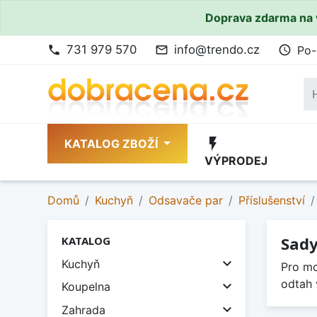
Doprava zdarma na 
731 979 570
info@trendo.cz
Po-
phone
mail_outline
access_time
flash_on
KATALOG ZBOŽÍ
VÝPRODEJ
Domů
Kuchyň
Odsavače par
Příslušenství
Sady
KATALOG

Kuchyň
Pro mo
odtah v

Koupelna

Zahrada