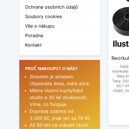
Ochrana osobních údajů
Soubory cookies
Vše o nákupu
Poradna
Kontakt
Recirku
Sada
PROČ NAKOUPIT U NÁS?
recirkula
Skladem je skladem.
Teka 6
Teka: DO
Objednáte dnes, máte zítra.
60.1 V
Máme vlastní kuchyňské
VNBS, DO
studio a 30 let zkušeností.
Víme, co funguje.
Doprava zdarma od
3 000 Kč, jinak jen za 79 Kč.
Až 60 dní na vrácení zboží.