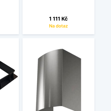
Cena
1 111 Kč
Na dotaz