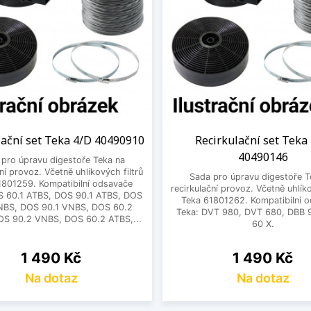
lační set Teka 4/D 40490910
Recirkulační set Teka
40490146
 pro úpravu digestoře Teka na
ční provoz. Včetně uhlíkových filtrů
Sada pro úpravu digestoře T
1801259. Kompatibilní odsavače
recirkulační provoz. Včetně uhlíko
S 60.1 ATBS, DOS 90.1 ATBS, DOS
Teka 61801262. Kompatibilní 
NBS, DOS 90.1 VNBS, DOS 60.2
Teka: DVT 980, DVT 680, DBB 
S 90.2 VNBS, DOS 60.2 ATBS,...
60 X.
Cena
Cena
1 490 Kč
1 490 Kč
Na dotaz
Na dotaz