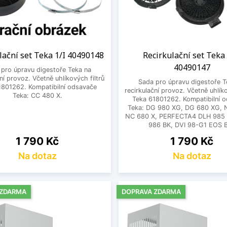
lační set Teka 1/I 40490148
Recirkulační set Teka
40490147
 pro úpravu digestoře Teka na
ční provoz. Včetně uhlíkových filtrů
Sada pro úpravu digestoře T
1801262. Kompatibilní odsavače
recirkulační provoz. Včetně uhlíko
Teka: CC 480 X.
Teka 61801262. Kompatibilní 
Teka: DG 980 XG, DG 680 XG, 
NC 680 X, PERFECTA4 DLH 985 
986 BK, DVI 98-G1 EOS 
Cena
Cena
1 790 Kč
1 790 Kč
Na dotaz
Na dotaz
 ZDARMA
DOPRAVA ZDARMA