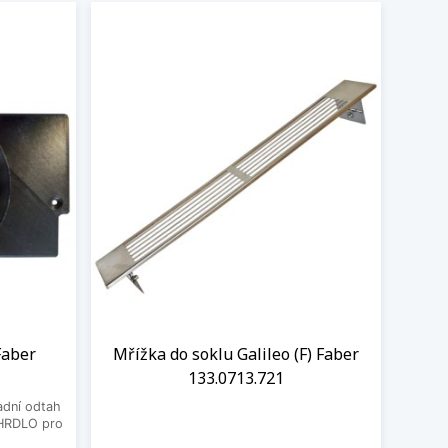
Faber
Mřížka do soklu Galileo (F) Faber
133.0713.721
adní odtah
t HRDLO pro