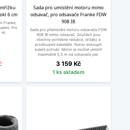
 mřížku
Sada pro umístění motoru mimo
okl 6 cm
odsavač, pro odsavače Franke FDW
908 IB
ům Franke,
balení. Pro
Sada pro přemístění motoru odsavače FDW
 HI.
908 IB mimo odsavač. Součástí jsou
všechny potřebné redukce, držáky a
prodlouzení kabeláže. Nutno dokoupit
kulaté potrubí. Motor je možné umístit
maximálně 5,5 m od odsavače par.
Cena
č
3 159 Kč
1 ks skladem