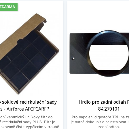
 ZDARMA
do soklové recirkulační sady
Hrdlo pro zadní odtah 
s - Airforce AFCFCARFP
84.270101
dní keramický uhlíkový filtr do
Pro napojení digestoře TRD na z
 recirkulační sady PLUS. Filtr je
je nutné dokoupit a nainstalova
akovaně čistit vypálením v troubě
zadní odtah.