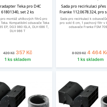
tradapter Teka pro D4C
Sada pro recirkulaci přes
61801340, set 2 ks
Franke 112.0678.324, pro s
pro montáž uhlíkových filtrů pro
Sada pro recirkulaci k odsavač
 Teka. Kompatibilní odsavače Teka
pro sokl 6 cm, 1 pachový filtr v 
85 EP, DG3 980 ISLA, DLH 686 T,
odsavače Franke FSM 709
DLH 986 T
Běžná cena
Cena
Běžná cena
Cena
357 Kč
4 464 K
420 Kč
8 929 Kč
1 ks skladem
1 ks skladem