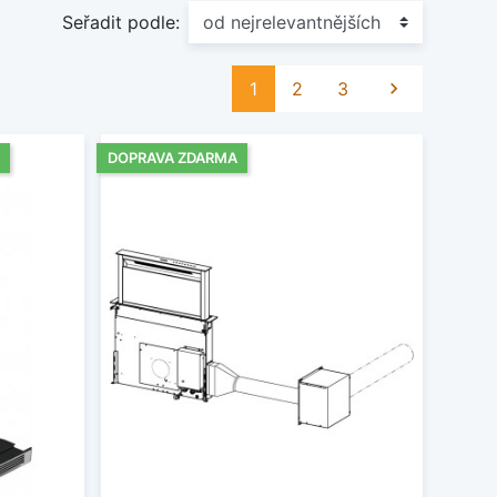
Seřadit podle:
Další
1
2
3

DOPRAVA ZDARMA