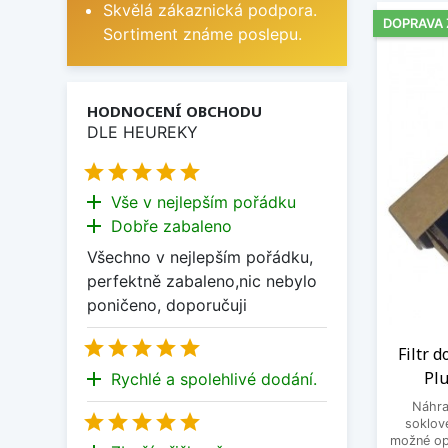
Skvělá zákaznická podpora.
DOPRAVA
Sortiment známe poslepu.
HODNOCENÍ OBCHODU
DLE HEUREKY





add
Vše v nejlepším pořádku
add
Dobře zabaleno
Všechno v nejlepším pořádku,
perfektně zabaleno,nic nebylo
poničeno, doporučuji





Filtr 
add
Plu
Rychlé a spolehlivé dodání.
Náhra





soklové
možné op