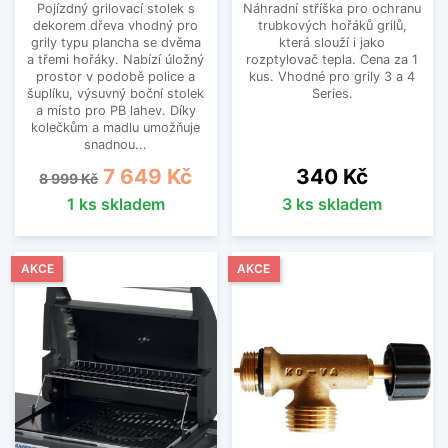
Pojízdný grilovací stolek s
Náhradní stříška pro ochranu
dekorem dřeva vhodný pro
trubkových hořáků grilů,
grily typu plancha se dvěma
která slouží i jako
a třemi hořáky. Nabízí úložný
rozptylovač tepla. Cena za 1
prostor v podobě police a
kus. Vhodné pro grily 3 a 4
šuplíku, výsuvný boční stolek
Series.
a místo pro PB lahev. Díky
kolečkům a madlu umožňuje
snadnou...
Běžná cena
Cena
Cena
7 649 Kč
340 Kč
8 999 Kč
1 ks skladem
3 ks skladem
AKCE
AKCE