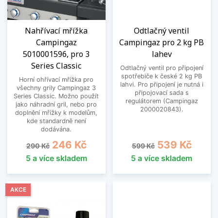
Nahřívací mřížka
Odtlačný ventil
Campingaz
Campingaz pro 2 kg PB
5010001596, pro 3
lahev
Series Classic
Odtlačný ventil pro připojení
spotřebiče k české 2 kg PB
Horní ohřívací mřížka pro
lahvi. Pro připojení je nutná i
všechny grily Campingaz 3
připojovací sada s
Series Classic. Možno použít
regulátorem (Campingaz
jako náhradní gril, nebo pro
2000020843).
doplnění mřížky k modelům,
kde standardně není
dodávána.
Běžná cena
Cena
Běžná cena
Cena
246 Kč
539 Kč
290 Kč
599 Kč
5 a více skladem
5 a více skladem
AKCE