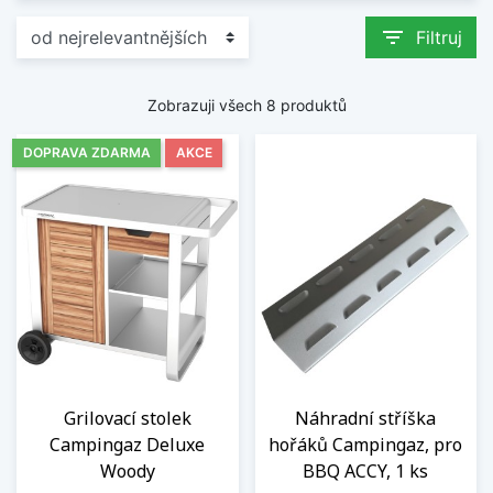
filter_list
Filtruj
Zobrazuji všech 8 produktů
DOPRAVA ZDARMA
AKCE
Grilovací stolek
Náhradní stříška
Campingaz Deluxe
hořáků Campingaz, pro
Woody
BBQ ACCY, 1 ks