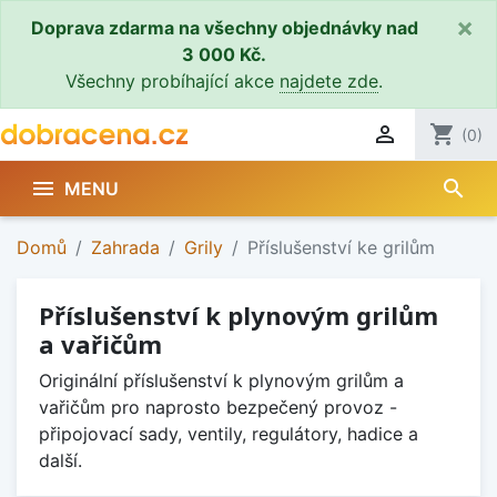
×
Doprava zdarma na všechny objednávky nad
3 000 Kč.
Všechny probíhající akce
najdete zde
.

shopping_cart
(0)
search

MENU
Domů
Zahrada
Grily
Příslušenství ke grilům
Příslušenství k plynovým grilům
a vařičům
Originální příslušenství k plynovým grilům a
vařičům pro naprosto bezpečený provoz -
připojovací sady, ventily, regulátory, hadice a
další.