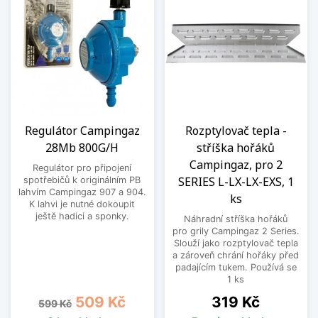
Regulátor Campingaz
Rozptylovač tepla -
28Mb 800G/H
stříška hořáků
Campingaz, pro 2
Regulátor pro připojení
SERIES L-LX-LX-EXS, 1
spotřebičů k originálním PB
lahvím Campingaz 907 a 904.
ks
K lahvi je nutné dokoupit
ještě hadici a sponky.
Náhradní stříška hořáků
pro grily Campingaz 2 Series.
Slouží jako rozptylovač tepla
a zároveň chrání hořáky před
padajícím tukem. Používá se
1 ks
Běžná cena
Cena
Cena
509 Kč
319 Kč
599 Kč