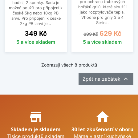
pro ochranu trubkových
hadici, 2 sponky. Sadu je
hořáků grilů, které slouží i
možné použít pro připojení k
jako rozptylovače tepla.
české 5kg nebo 10kg PB
Vhodné pro grily 3 a 4
lahvi. Pro připojení k české
Series.
2kg PB lahvi je...
Cena
Běžná cena
Cena
349 Kč
629 Kč
699 Kč
5 a více skladem
5 a více skladem
Zobrazuji všech 8 produktů

Zpět na začátek
Proč nakupovat u nás?
store_mall_directory
home
Skladem je skladem
30 let zkušeností v oboru
Tisíce produktů skladem
Máme vlastní kuchyňské