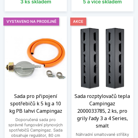
3 ks skladem
5 a více skladem
VYSTAVENO NA PRODEJNĚ
AKCE
Sada pro připojení
Sada rozptylovačů tepla
spotřebičů k 5 kg a 10
Campingaz
kg PB lahvi Campingaz
2000033785, 2 ks, pro
grily řady 3 a 4 Series,
Doporučená sada pro
smalt
správné fungování plynových
spotřebičů Campingaz. Sada
Náhradní smaltované stříšky
obsahuje regulátor, 80 cm