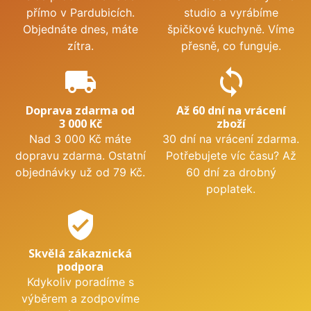
přímo v Pardubicích.
studio a vyrábíme
Objednáte dnes, máte
špičkové kuchyně. Víme
zítra.
přesně, co funguje.
local_shipping
sync
Doprava zdarma od
Až 60 dní na vrácení
3 000 Kč
zboží
Nad 3 000 Kč máte
30 dní na vrácení zdarma.
dopravu zdarma. Ostatní
Potřebujete víc času? Až
objednávky už od 79 Kč.
60 dní za drobný
poplatek.
verified_user
Skvělá zákaznická
podpora
Kdykoliv poradíme s
výběrem a zodpovíme