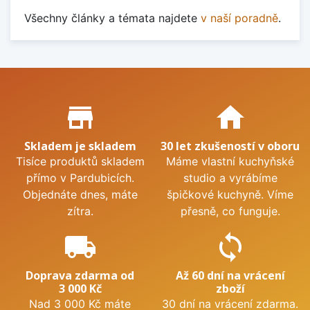
Všechny články a témata najdete
v naší poradně
.
Proč nakupovat u nás?
store_mall_directory
home
Skladem je skladem
30 let zkušeností v oboru
Tisíce produktů skladem
Máme vlastní kuchyňské
přímo v Pardubicích.
studio a vyrábíme
Objednáte dnes, máte
špičkové kuchyně. Víme
zítra.
přesně, co funguje.
local_shipping
sync
Doprava zdarma od
Až 60 dní na vrácení
3 000 Kč
zboží
Nad 3 000 Kč máte
30 dní na vrácení zdarma.