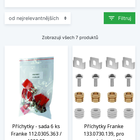
filter_list
Filtruj
Zobrazuji všech 7 produktů
Příchytky - sada 6 ks
Příchytky Franke
Franke 112.0305.363 /
133.0730.139, pro