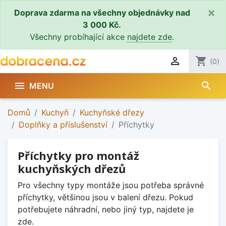
×
Doprava zdarma na všechny objednávky nad
3 000 Kč.
Všechny probíhající akce
najdete zde
.

shopping_cart
(0)
search

MENU
Domů
Kuchyň
Kuchyňské dřezy
Doplňky a příslušenství
Příchytky
Příchytky pro montáž
kuchyňských dřezů
Pro všechny typy montáže jsou potřeba správné
příchytky, většinou jsou v balení dřezu. Pokud
potřebujete náhradní, nebo jiný typ, najdete je
zde.