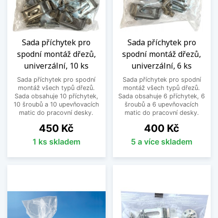
Sada příchytek pro
Sada příchytek pro
spodní montáž dřezů,
spodní montáž dřezů,
univerzální, 10 ks
univerzální, 6 ks
Sada příchytek pro spodní
Sada příchytek pro spodní
montáž všech typů dřezů.
montáž všech typů dřezů.
Sada obsahuje 10 příchytek,
Sada obsahuje 6 příchytek, 6
10 šroubů a 10 upevňovacích
šroubů a 6 upevňovacích
matic do pracovní desky.
matic do pracovní desky.
Cena
Cena
450 Kč
400 Kč
1 ks skladem
5 a více skladem