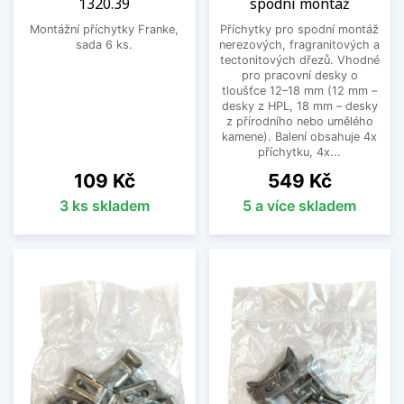
1320.39
spodní montáž
Montážní příchytky Franke,
Příchytky pro spodní montáž
sada 6 ks.
nerezových, fragranitových a
tectonitových dřezů. Vhodné
pro pracovní desky o
tloušťce 12–18 mm (12 mm –
desky z HPL, 18 mm – desky
z přírodního nebo umělého
kamene). Balení obsahuje 4x
příchytku, 4x...
Cena
Cena
109 Kč
549 Kč
3 ks skladem
5 a více skladem