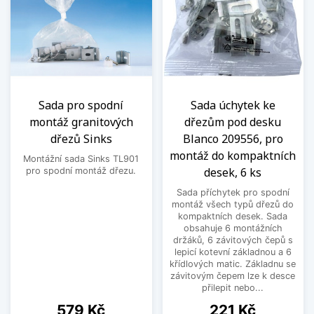
Sada pro spodní
Sada úchytek ke
montáž granitových
dřezům pod desku
dřezů Sinks
Blanco 209556, pro
montáž do kompaktních
Montážní sada Sinks TL901
desek, 6 ks
pro spodní montáž dřezu.
Sada příchytek pro spodní
montáž všech typů dřezů do
kompaktních desek. Sada
obsahuje 6 montážních
držáků, 6 závitových čepů s
lepicí kotevní základnou a 6
křídlových matic. Základnu se
závitovým čepem lze k desce
přilepit nebo...
Cena
Cena
579 Kč
221 Kč