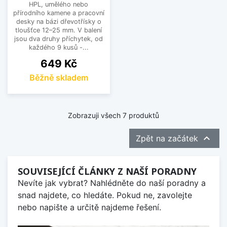
HPL, umělého nebo
přírodního kamene a pracovní
desky na bázi dřevotřísky o
tloušťce 12–25 mm. V balení
jsou dva druhy příchytek, od
každého 9 kusů -...
Cena
649 Kč
Běžně skladem
Zobrazuji všech 7 produktů

Zpět na začátek
SOUVISEJÍCÍ ČLÁNKY Z NAŠÍ PORADNY
Nevíte jak vybrat? Nahlédněte do naší poradny a
snad najdete, co hledáte. Pokud ne, zavolejte
nebo napište a určitě najdeme řešení.