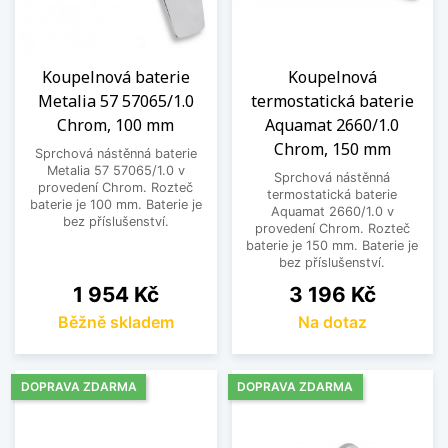
Koupelnová baterie
Koupelnová
Metalia 57 57065/1.0
termostatická baterie
Chrom, 100 mm
Aquamat 2660/1.0
Chrom, 150 mm
Sprchová nástěnná baterie
Metalia 57 57065/1.0 v
Sprchová nástěnná
provedení Chrom. Rozteč
termostatická baterie
baterie je 100 mm. Baterie je
Aquamat 2660/1.0 v
bez příslušenství.
provedení Chrom. Rozteč
baterie je 150 mm. Baterie je
bez příslušenství.
Cena
Cena
1 954 Kč
3 196 Kč
Běžně skladem
Na dotaz
DOPRAVA ZDARMA
DOPRAVA ZDARMA