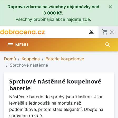
×
Doprava zdarma na všechny objednávky nad
3 000 Kč.
Všechny probíhající akce
najdete zde
.

shopping_cart
(0)
search

MENU
Domů
Koupelna
Baterie koupelnové
Sprchové nástěnné
Sprchové nástěnné koupelnové
baterie
Nástěnné baterie do sprchy jsou klasikou. Jsou
levnější a jednodušší na montáž než
podomítkové, přitom stále elegantní. Dbejte na
správnou rozteč.