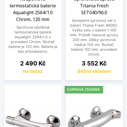
termostatická baterie
Titania Fresh
Aqualight 2564/1.0
SET040/96.0
Chrom, 120 mm
Kompletní sprchový set s
baterií Titania Fresh 96062.
Sprchová nástěnná
Výška setu s baterií 1 100
termostatická baterie
mm. Průměr hlavové sprchy
Aqualight 2564/1.0 v
200 mm. Délka sprchové
provedení Chrom. Rozteč
hadice 150 cm. Rozteč
baterie je 120 mm. Baterie je
baterie 150 mm, provedení
bez příslušenství.
chrom.
Cena
Cena
2 490 Kč
3 552 Kč
Na dotaz
Běžně skladem
DOPRAVA ZDARMA