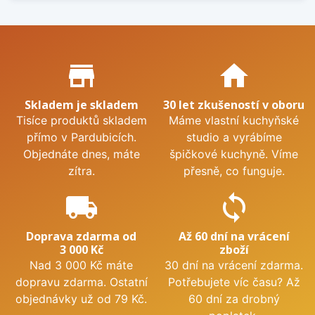
Proč nakupovat u nás?
store_mall_directory
home
Skladem je skladem
30 let zkušeností v oboru
Tisíce produktů skladem
Máme vlastní kuchyňské
přímo v Pardubicích.
studio a vyrábíme
Objednáte dnes, máte
špičkové kuchyně. Víme
zítra.
přesně, co funguje.
local_shipping
sync
Doprava zdarma od
Až 60 dní na vrácení
3 000 Kč
zboží
Nad 3 000 Kč máte
30 dní na vrácení zdarma.
dopravu zdarma. Ostatní
Potřebujete víc času? Až
objednávky už od 79 Kč.
60 dní za drobný