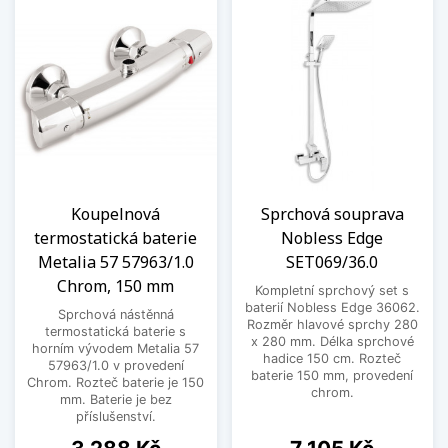
Koupelnová
Sprchová souprava
termostatická baterie
Nobless Edge
Metalia 57 57963/1.0
SET069/36.0
Chrom, 150 mm
Kompletní sprchový set s
baterií Nobless Edge 36062.
Sprchová nástěnná
Rozměr hlavové sprchy 280
termostatická baterie s
x 280 mm. Délka sprchové
horním vývodem Metalia 57
hadice 150 cm. Rozteč
57963/1.0 v provedení
baterie 150 mm, provedení
Chrom. Rozteč baterie je 150
chrom.
mm. Baterie je bez
příslušenství.
Cena
Cena