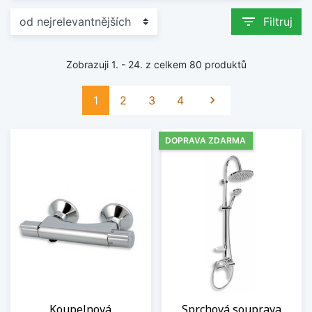
filter_list
Filtruj
Zobrazuji 1. - 24. z celkem 80 produktů
Další
1
2
3
4

DOPRAVA ZDARMA
Koupelnová
Sprchová souprava