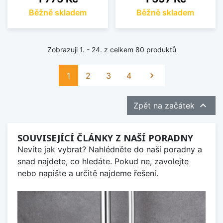
Běžně skladem
Běžně skladem
Zobrazuji 1. - 24. z celkem 80 produktů
Další
1
2
3
4


Zpět na začátek
SOUVISEJÍCÍ ČLÁNKY Z NAŠÍ PORADNY
Nevíte jak vybrat? Nahlédněte do naší poradny a
snad najdete, co hledáte. Pokud ne, zavolejte
nebo napište a určitě najdeme řešení.