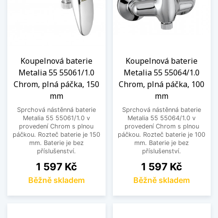
Koupelnová baterie
Koupelnová baterie
Metalia 55 55061/1.0
Metalia 55 55064/1.0
Chrom, plná páčka, 150
Chrom, plná páčka, 100
mm
mm
Sprchová nástěnná baterie
Sprchová nástěnná baterie
Metalia 55 55061/1.0 v
Metalia 55 55064/1.0 v
provedení Chrom s plnou
provedení Chrom s plnou
páčkou. Rozteč baterie je 150
páčkou. Rozteč baterie je 100
mm. Baterie je bez
mm. Baterie je bez
příslušenství.
příslušenství.
Cena
Cena
1 597 Kč
1 597 Kč
Běžně skladem
Běžně skladem