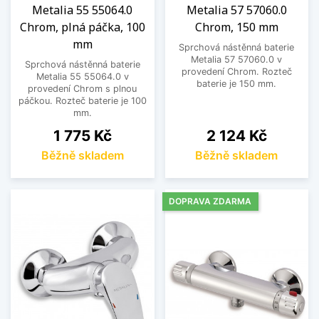
Metalia 55 55064.0
Metalia 57 57060.0
Chrom, plná páčka, 100
Chrom, 150 mm
mm
Sprchová nástěnná baterie
Metalia 57 57060.0 v
Sprchová nástěnná baterie
provedení Chrom. Rozteč
Metalia 55 55064.0 v
baterie je 150 mm.
provedení Chrom s plnou
páčkou. Rozteč baterie je 100
mm.
Cena
Cena
1 775 Kč
2 124 Kč
Běžně skladem
Běžně skladem
DOPRAVA ZDARMA