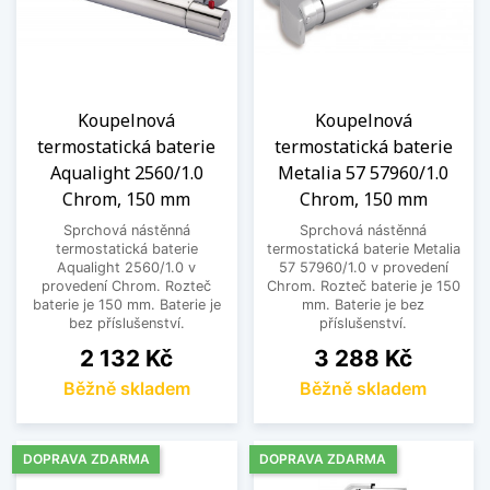
Koupelnová
Koupelnová
termostatická baterie
termostatická baterie
Aqualight 2560/1.0
Metalia 57 57960/1.0
Chrom, 150 mm
Chrom, 150 mm
Sprchová nástěnná
Sprchová nástěnná
termostatická baterie
termostatická baterie Metalia
Aqualight 2560/1.0 v
57 57960/1.0 v provedení
provedení Chrom. Rozteč
Chrom. Rozteč baterie je 150
baterie je 150 mm. Baterie je
mm. Baterie je bez
bez příslušenství.
příslušenství.
Cena
Cena
2 132 Kč
3 288 Kč
Běžně skladem
Běžně skladem
DOPRAVA ZDARMA
DOPRAVA ZDARMA