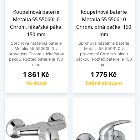
Koupelnová baterie
Koupelnová baterie
Metalia 55 55060L.0
Metalia 55 55061.0
Chrom, lékařská páka,
Chrom, plná páčka, 150
150 mm
mm
Sprchová nástěnná baterie
Sprchová nástěnná baterie
Metalia 55 55060L.0 v
Metalia 55 55061.0 v
provedení Chrom s lékařskou
provedení Chrom s plnou
pákou. Rozteč baterie je 150
páčkou. Rozteč baterie je 150
mm.
mm.
Cena
Cena
1 861 Kč
1 775 Kč
Na dotaz
Běžně skladem