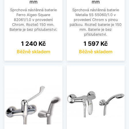
mm
mm
Sprchová nástěnná baterie
Sprchová nástěnná baterie
Ferro Algeo Square
Metalia 55 55060/1.0 v
82061/1.0 v provedení
provedení Chrom s plnou
Chrom. Rozteč 150 mm.
páčkou. Rozteč baterie je 150
Baterie je bez příslušenství.
mm. Baterie je bez
příslušenství.
Cena
Cena
1 240 Kč
1 597 Kč
Běžně skladem
Běžně skladem