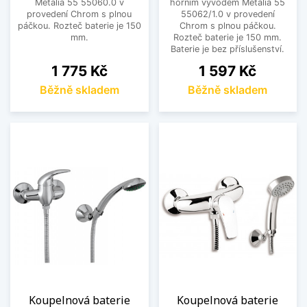
Metalia 55 55060.0 v
horním vývodem Metalia 55
provedení Chrom s plnou
55062/1.0 v provedení
páčkou. Rozteč baterie je 150
Chrom s plnou páčkou.
mm.
Rozteč baterie je 150 mm.
Baterie je bez příslušenství.
Cena
Cena
1 775 Kč
1 597 Kč
Běžně skladem
Běžně skladem
Koupelnová baterie
Koupelnová baterie