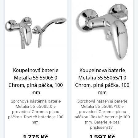
Koupelnová baterie
Koupelnová baterie
Metalia 55 55065.0
Metalia 55 55065/1.0
Chrom, plná páčka, 100
Chrom, plná páčka, 100
mm
mm
Sprchová nástěnná baterie
Sprchová nástěnná baterie
Metalia 55 55065.0 v
Metalia 55 55065/1.0 v
provedení Chrom s plnou
provedení Chrom s plnou
páčkou. Rozteč baterie je 100
páčkou. Rozteč baterie je 100
mm.
mm. Baterie je bez
příslušenství.
Cena
Cena
1 775 Kč
1 597 Kč