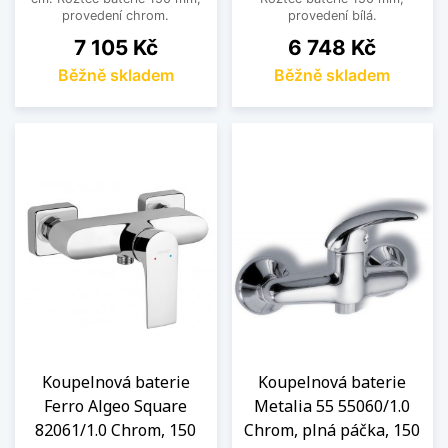
provedení chrom.
provedení bílá.
Cena
Cena
7 105 Kč
6 748 Kč
Běžně skladem
Běžně skladem
Koupelnová baterie
Koupelnová baterie
Ferro Algeo Square
Metalia 55 55060/1.0
82061/1.0 Chrom, 150
Chrom, plná páčka, 150