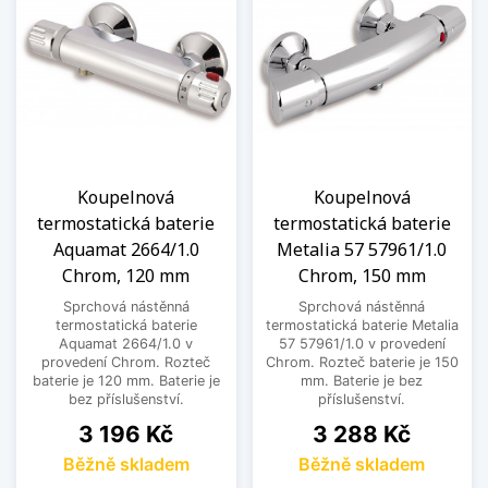
Koupelnová
Koupelnová
termostatická baterie
termostatická baterie
Aquamat 2664/1.0
Metalia 57 57961/1.0
Chrom, 120 mm
Chrom, 150 mm
Sprchová nástěnná
Sprchová nástěnná
termostatická baterie
termostatická baterie Metalia
Aquamat 2664/1.0 v
57 57961/1.0 v provedení
provedení Chrom. Rozteč
Chrom. Rozteč baterie je 150
baterie je 120 mm. Baterie je
mm. Baterie je bez
bez příslušenství.
příslušenství.
Cena
Cena
3 196 Kč
3 288 Kč
Běžně skladem
Běžně skladem