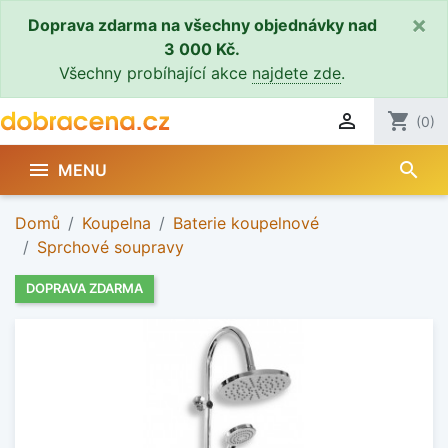
×
Doprava zdarma na všechny objednávky nad
3 000 Kč.
Všechny probíhající akce
najdete zde
.

shopping_cart
(0)
search

MENU
Domů
Koupelna
Baterie koupelnové
Sprchové soupravy
DOPRAVA ZDARMA