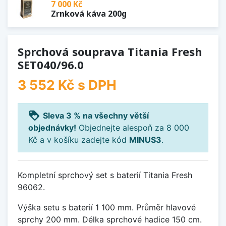
7 000 Kč
Zrnková káva 200g
Sprchová souprava Titania Fresh
SET040/96.0
3 552 Kč
s DPH
loyalty
Sleva 3 % na všechny větší
objednávky!
Objednejte alespoň za 8 000
Kč a v košíku zadejte kód
MINUS3
.
Kompletní sprchový set s baterií Titania Fresh
96062.
Výška setu s baterií 1 100 mm. Průměr hlavové
sprchy 200 mm. Délka sprchové hadice 150 cm.