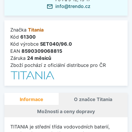
info@trendo.cz
mail_outline
Značka
Titania
Kód
61300
Kód výrobce
SET040/96.0
EAN
8590309068815
Záruka
24 měsíců
Zboží pochází z oficiální distribuce pro ČR
Informace
O značce Titania
Možnosti a ceny dopravy
TITANIA je střední třída vodovodních baterií,