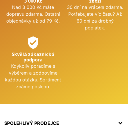
3 000 Kč
zboží
Nad 3 000 Kč máte
30 dní na vrácení zdarma.
dopravu zdarma. Ostatní
Potřebujete víc času? Až
objednávky už od 79 Kč.
60 dní za drobný
poplatek.
verified_user
Skvělá zákaznická
podpora
Kdykoliv poradíme s
výběrem a zodpovíme
každou otázku. Sortiment
známe poslepu.
SPOLEHLIVÝ PRODEJCE