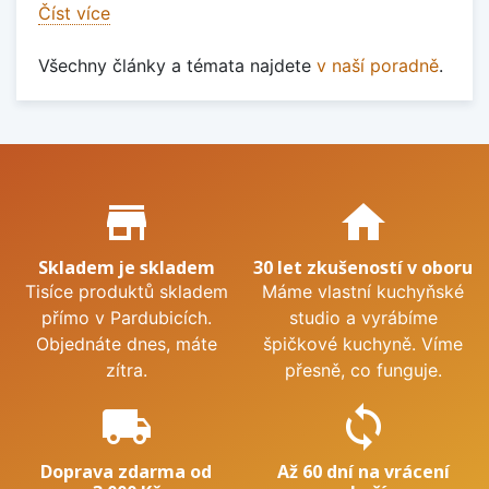
Číst více
Všechny články a témata najdete
v naší poradně
.
Proč nakupovat u nás?
store_mall_directory
home
Skladem je skladem
30 let zkušeností v oboru
Tisíce produktů skladem
Máme vlastní kuchyňské
přímo v Pardubicích.
studio a vyrábíme
Objednáte dnes, máte
špičkové kuchyně. Víme
zítra.
přesně, co funguje.
local_shipping
sync
Doprava zdarma od
Až 60 dní na vrácení