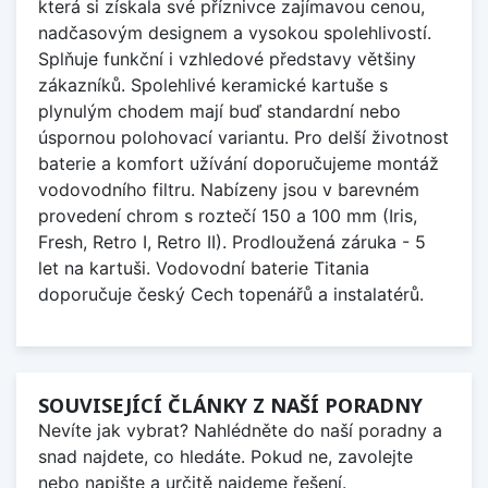
která si získala své příznivce zajímavou cenou,
nadčasovým designem a vysokou spolehlivostí.
Splňuje funkční i vzhledové představy většiny
zákazníků. Spolehlivé keramické kartuše s
plynulým chodem mají buď standardní nebo
úspornou polohovací variantu. Pro delší životnost
baterie a komfort užívání doporučujeme montáž
vodovodního filtru. Nabízeny jsou v barevném
provedení chrom s roztečí 150 a 100 mm (Iris,
Fresh, Retro I, Retro II). Prodloužená záruka - 5
let na kartuši. Vodovodní baterie Titania
doporučuje český Cech topenářů a instalatérů.
SOUVISEJÍCÍ ČLÁNKY Z NAŠÍ PORADNY
Nevíte jak vybrat? Nahlédněte do naší poradny a
snad najdete, co hledáte. Pokud ne, zavolejte
nebo napište a určitě najdeme řešení.