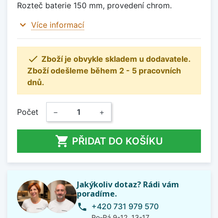
Rozteč baterie 150 mm, provedení chrom.
expand_more
Více informací

Zboží je obvykle skladem u dodavatele.
Zboží odešleme během 2 - 5 pracovních
dnů.
Počet
−
+

PŘIDAT DO KOŠÍKU
Jakýkoliv dotaz? Rádi vám
poradíme.
+420 731 979 570
phone
Po-Pá 9-12, 13-17