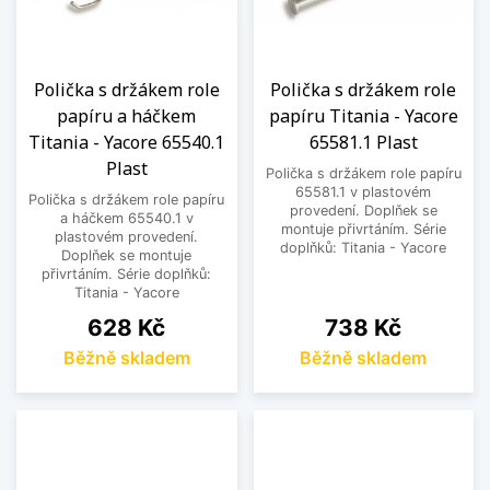
Polička s držákem role
Polička s držákem role
papíru a háčkem
papíru Titania - Yacore
Titania - Yacore 65540.1
65581.1 Plast
Plast
Polička s držákem role papíru
65581.1 v plastovém
Polička s držákem role papíru
provedení. Doplňek se
a háčkem 65540.1 v
montuje přivrtáním. Série
plastovém provedení.
doplňků: Titania - Yacore
Doplňek se montuje
přivrtáním. Série doplňků:
Titania - Yacore
Cena
Cena
628 Kč
738 Kč
Běžně skladem
Běžně skladem