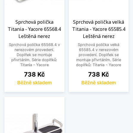
Sprchová polička
Sprchová polička velká
Titania - Yacore 65568.4
Titania - Yacore 65585.4
Leštěná nerez
Leštěná nerez
Sprchová polička 65568.4 v
Sprchová polička velká
nerezovém provedení.
65585.4 v nerezovém
Doplňek se montuje
provedení. Doplňek se
přivrtáním. Série doplňků:
montuje přivrtáním. Série
Titania - Yacore
doplňků: Titania - Yacore
Cena
Cena
738 Kč
738 Kč
Běžně skladem
Běžně skladem