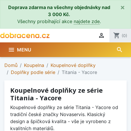
×
Doprava zdarma na všechny objednávky nad
3 000 Kč.
Všechny probíhající akce
najdete zde
.

shopping_cart
(0)
search

MENU
Domů
Koupelna
Koupelnové doplňky
Doplňky podle série
Titania - Yacore
Koupelnové doplňky ze série
Titania - Yacore
Koupelnové doplňky ze série Titania - Yacore od
tradiční české značky Novaservis. Klasický
design a špičková kvalita - vše je vyrobeno z
kvalitních materiálů.