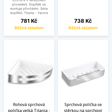
65578.4 v nerezovém
provedení. Doplňek se
montuje přivrtáním. Série
doplňků: Titania - Yacore
Cena
Cena
781 Kč
738 Kč
Běžně skladem
Běžně skladem
Rohová sprchová
Sprchová polička se
polička velká Titania -
stěrkou na sprchový