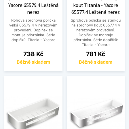
Yacore 65579.4 Leštěná
kout Titania - Yacore
nerez
65577.4 Leštěná nerez
Rohová sprchová polička
Sprchová polička se stěrkou
velká 65579.4 v nerezovém
na sprchový kout 65577.4 v
provedení. Doplňek se
nerezovém provedení.
montuje přivrtáním. Série
Doplňek se montuje
doplňků: Titania - Yacore
přivrtáním. Série doplňků:
Titania - Yacore
Cena
Cena
738 Kč
781 Kč
Běžně skladem
Běžně skladem