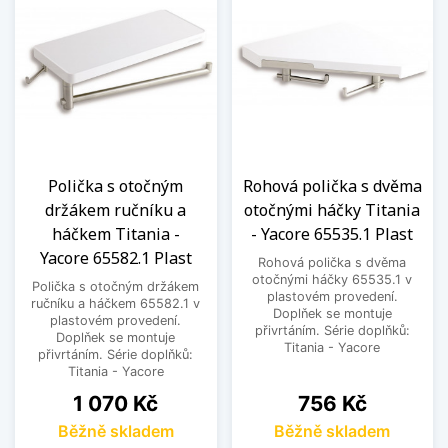
Polička s otočným
Rohová polička s dvěma
držákem ručníku a
otočnými háčky Titania
háčkem Titania -
- Yacore 65535.1 Plast
Yacore 65582.1 Plast
Rohová polička s dvěma
otočnými háčky 65535.1 v
Polička s otočným držákem
plastovém provedení.
ručníku a háčkem 65582.1 v
Doplňek se montuje
plastovém provedení.
přivrtáním. Série doplňků:
Doplňek se montuje
Titania - Yacore
přivrtáním. Série doplňků:
Titania - Yacore
Cena
Cena
1 070 Kč
756 Kč
Běžně skladem
Běžně skladem