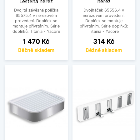
Leštěná nerez
nerez
Dvojitá závěsná polička
Dvojháček 65556.4 v
65575.4 v nerezovém
nerezovém provedení.
provedení. Doplňek se
Doplňek se montuje
montuje přivrtáním. Série
přivrtáním. Série doplňků:
doplňků: Titania - Yacore
Titania - Yacore
Cena
Cena
1 470 Kč
314 Kč
Běžně skladem
Běžně skladem