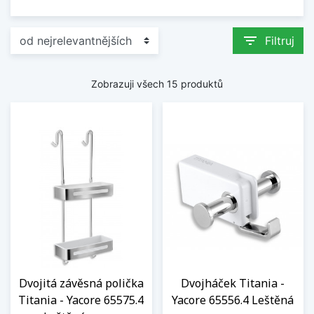
filter_list
Filtruj
Zobrazuji všech 15 produktů
Dvojitá závěsná polička
Dvojháček Titania -
Titania - Yacore 65575.4
Yacore 65556.4 Leštěná