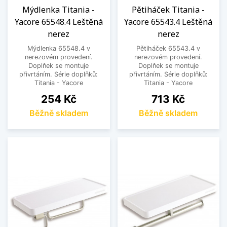
Mýdlenka Titania -
Pětiháček Titania -
Yacore 65548.4 Leštěná
Yacore 65543.4 Leštěná
nerez
nerez
Mýdlenka 65548.4 v
Pětiháček 65543.4 v
nerezovém provedení.
nerezovém provedení.
Doplňek se montuje
Doplňek se montuje
přivrtáním. Série doplňků:
přivrtáním. Série doplňků:
Titania - Yacore
Titania - Yacore
Cena
Cena
254 Kč
713 Kč
Běžně skladem
Běžně skladem