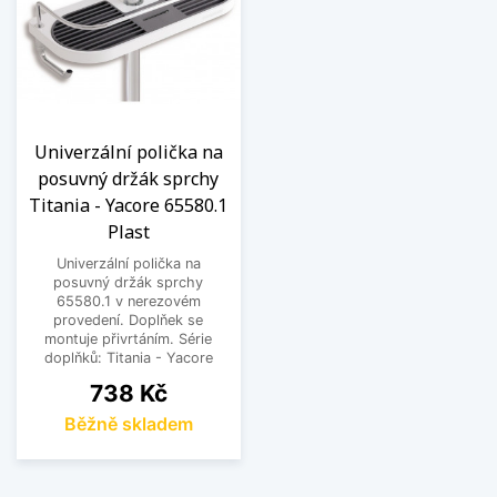
Univerzální polička na
posuvný držák sprchy
Titania - Yacore 65580.1
Plast
Univerzální polička na
posuvný držák sprchy
65580.1 v nerezovém
provedení. Doplňek se
montuje přivrtáním. Série
doplňků: Titania - Yacore
Cena
738 Kč
Běžně skladem