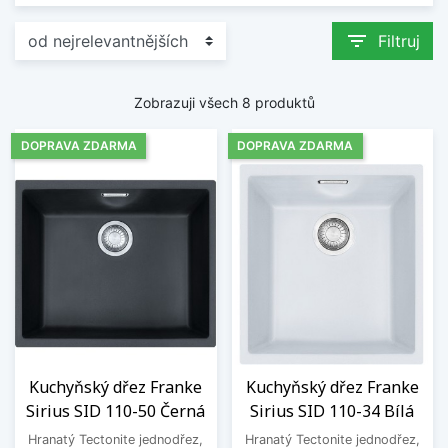
filter_list
Filtruj
Zobrazuji všech 8 produktů
DOPRAVA ZDARMA
DOPRAVA ZDARMA
Kuchyňský dřez Franke
Kuchyňský dřez Franke
Sirius SID 110-50 Černá
Sirius SID 110-34 Bílá
Hranatý Tectonite jednodřez,
Hranatý Tectonite jednodřez,