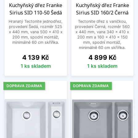
Kuchyňský dřez Franke
Kuchyňský dřez Franke
Sirius SID 110-50 Šedá
Sirius SID 160/2 Černá
Hranatý Tectonite jednodřez,
Tectonite dřez s vaničkou,
provedení Šedá, rozměr 525
provedení Černá, rozměr 560
x 440 mm, vana 500 x 410 x
x 440 mm, vana 340 x 410 x
200 mm, spodní montáž,
200 mm a 160 x 410 x 150
minimálně 60 cm skříňka.
mm, spodní montáž,
minimálně 60 cm skříňka.
Cena
Cena
4 139 Kč
4 899 Kč
1 ks skladem
1 ks skladem
DOPRAVA ZDARMA
DOPRAVA ZDARMA