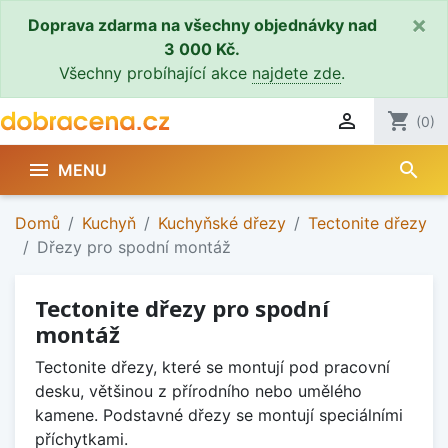
×
Doprava zdarma na všechny objednávky nad
3 000 Kč.
Všechny probíhající akce
najdete zde
.

shopping_cart
(0)
search

MENU
Domů
Kuchyň
Kuchyňské dřezy
Tectonite dřezy
Dřezy pro spodní montáž
Tectonite dřezy pro spodní
montáž
Tectonite dřezy, které se montují pod pracovní
desku, většinou z přírodního nebo umělého
kamene. Podstavné dřezy se montují speciálními
příchytkami.