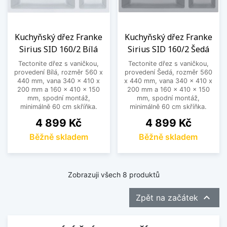
Kuchyňský dřez Franke
Kuchyňský dřez Franke
Sirius SID 160/2 Bílá
Sirius SID 160/2 Šedá
Tectonite dřez s vaničkou,
Tectonite dřez s vaničkou,
provedení Bílá, rozměr 560 x
provedení Šedá, rozměr 560
440 mm, vana 340 x 410 x
x 440 mm, vana 340 x 410 x
200 mm a 160 x 410 x 150
200 mm a 160 x 410 x 150
mm, spodní montáž,
mm, spodní montáž,
minimálně 60 cm skříňka.
minimálně 60 cm skříňka.
Cena
Cena
4 899 Kč
4 899 Kč
Běžně skladem
Běžně skladem
Zobrazuji všech 8 produktů

Zpět na začátek