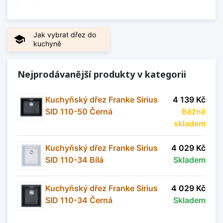
Jak vybrat dřez do
school
kuchyně
Nejprodávanější produkty v kategorii
Kuchyňský dřez Franke Sirius
4 139 Kč
SID 110-50 Černá
Běžně
skladem
Kuchyňský dřez Franke Sirius
4 029 Kč
SID 110-34 Bílá
Skladem
Kuchyňský dřez Franke Sirius
4 029 Kč
SID 110-34 Černá
Skladem