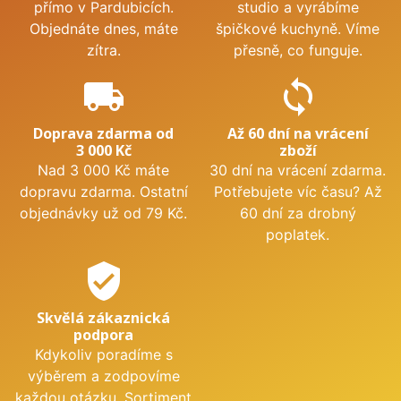
přímo v Pardubicích.
studio a vyrábíme
Objednáte dnes, máte
špičkové kuchyně. Víme
zítra.
přesně, co funguje.
local_shipping
sync
Doprava zdarma od
Až 60 dní na vrácení
3 000 Kč
zboží
Nad 3 000 Kč máte
30 dní na vrácení zdarma.
dopravu zdarma. Ostatní
Potřebujete víc času? Až
objednávky už od 79 Kč.
60 dní za drobný
poplatek.
verified_user
Skvělá zákaznická
podpora
Kdykoliv poradíme s
výběrem a zodpovíme
každou otázku. Sortiment