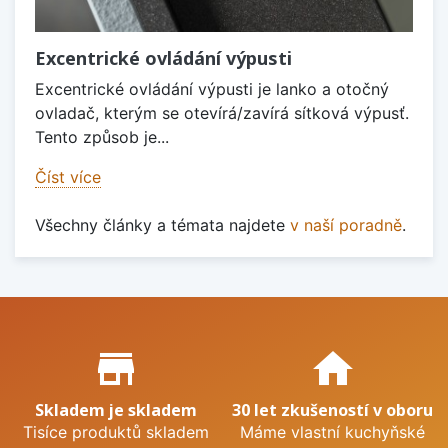
Excentrické ovládání výpusti
Excentrické ovládání výpusti je lanko a otočný
ovladač, kterým se otevírá/zavírá sítková výpusť.
Tento způsob je...
Číst více
Všechny články a témata najdete
v naší poradně
.
Proč nakupovat u nás?
store_mall_directory
home
Skladem je skladem
30 let zkušeností v oboru
Tisíce produktů skladem
Máme vlastní kuchyňské