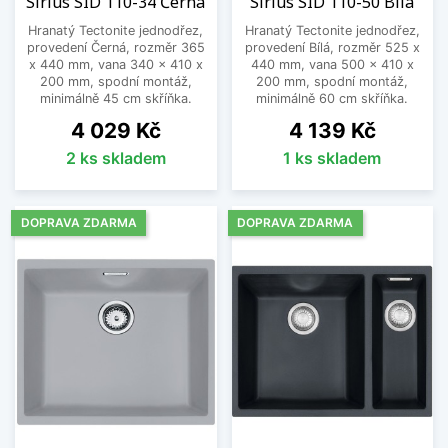
Sirius SID 110-34 Černá
Sirius SID 110-50 Bílá
Hranatý Tectonite jednodřez,
Hranatý Tectonite jednodřez,
provedení Černá, rozměr 365
provedení Bílá, rozměr 525 x
x 440 mm, vana 340 x 410 x
440 mm, vana 500 x 410 x
200 mm, spodní montáž,
200 mm, spodní montáž,
minimálně 45 cm skříňka.
minimálně 60 cm skříňka.
Cena
Cena
4 029 Kč
4 139 Kč
2 ks skladem
1 ks skladem
DOPRAVA ZDARMA
DOPRAVA ZDARMA