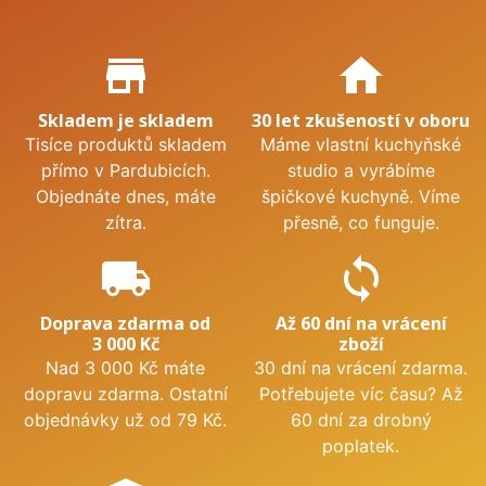
Proč nakupovat u nás?
store_mall_directory
home
Skladem je skladem
30 let zkušeností v oboru
Tisíce produktů skladem
Máme vlastní kuchyňské
přímo v Pardubicích.
studio a vyrábíme
Objednáte dnes, máte
špičkové kuchyně. Víme
zítra.
přesně, co funguje.
local_shipping
sync
Doprava zdarma od
Až 60 dní na vrácení
3 000 Kč
zboží
Nad 3 000 Kč máte
30 dní na vrácení zdarma.
dopravu zdarma. Ostatní
Potřebujete víc času? Až
objednávky už od 79 Kč.
60 dní za drobný
poplatek.