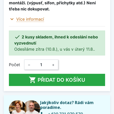
montáži. (výpusť, sifon, příchytky atd.) Není
třeba nic dokupovat.
expand_more
Více informací

2 kusy skladem, ihned k odeslání nebo
vyzvednutí
Odesíláme zítra (10.8.), u vás v úterý 11.8..
Počet
−
+

PŘIDAT DO KOŠÍKU
Jakýkoliv dotaz? Rádi vám
poradíme.
+420 731 979 570