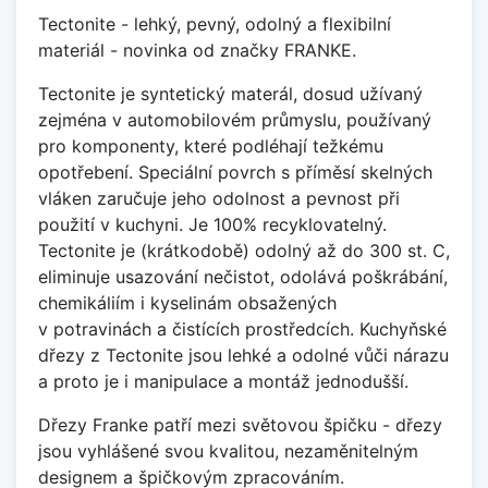
Tectonite - lehký, pevný, odolný a flexibilní
materiál - novinka od značky FRANKE.
Tectonite je syntetický materál, dosud užívaný
zejména v automobilovém průmyslu, používaný
pro komponenty, které podléhají težkému
opotřebení. Speciální povrch s příměsí skelných
vláken zaručuje jeho odolnost a pevnost při
použití v kuchyni. Je 100% recyklovatelný.
Tectonite je (krátkodobě) odolný až do 300 st. C,
eliminuje usazování nečistot, odolává poškrábání,
chemikáliím i kyselinám obsažených
v potravinách a čistících prostředcích. Kuchyňské
dřezy z Tectonite jsou lehké a odolné vůči nárazu
a proto je i manipulace a montáž jednodušší.
Dřezy Franke patří mezi světovou špičku - dřezy
jsou vyhlášené svou kvalitou, nezaměnitelným
designem a špičkovým zpracováním.