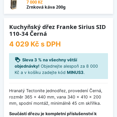
7 000 Kč
Zrnková káva 200g
Kuchyňský dřez Franke Sirius SID
110-34 Černá
4 029 Kč
s DPH
loyalty
Sleva 3 % na všechny větší
objednávky!
Objednejte alespoň za 8 000
Kč a v košíku zadejte kód
MINUS3
.
Hranatý Tectonite jednodřez, provedení Černá,
rozměr 365 x 440 mm, vana 340 x 410 x 200
mm, spodní montáž, minimálně 45 cm skříňka.
Součástí dřezu je kompletní příslušenství k