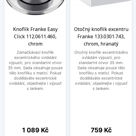
Knoflík Franke Easy
Otočný knoflík excentru
Click 112.0611.460,
Franke 133.0301.743,
chrom
chrom, hranatý
Zamačkávací knoflík
Otočný knoflík excentrického
excentrického ovládání
ovládání výpusti, pro
výpusti, pro standartní otvor
standartní otvor 35 mm.
35 mm. Sada obsahuje pouze
Sada obsahuje pouze tělo
tělo knoflíku s maticí. Pokud
knoflíku s maticí. Pokud
doděláváte excentrické
doděláváte excentrické
ovládání, objednejte i výpusť
ovládání, objednejte i výpusť
s lankem.
s lankem.
Cena
Cena
1 089 Kč
759 Kč