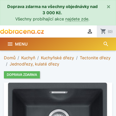
×
Doprava zdarma na všechny objednávky nad
3 000 Kč.
Všechny probíhající akce
najdete zde
.

shopping_cart
(0)
search

MENU
Domů
Kuchyň
Kuchyňské dřezy
Tectonite dřezy
Jednodřezy, kulaté dřezy
DOPRAVA ZDARMA