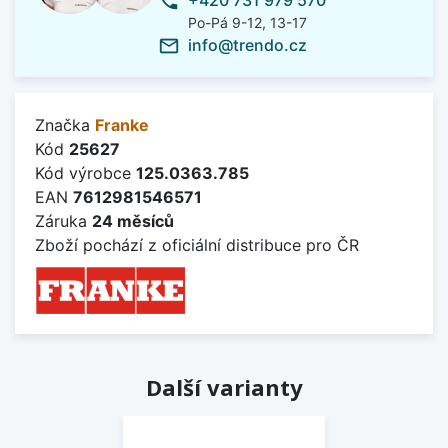
phone
Po-Pá 9-12, 13-17
info@trendo.cz
mail_outline
Značka
Franke
Kód
25627
Kód výrobce
125.0363.785
EAN
7612981546571
Záruka
24 měsíců
Zboží pochází z oficiální distribuce pro ČR
Další varianty