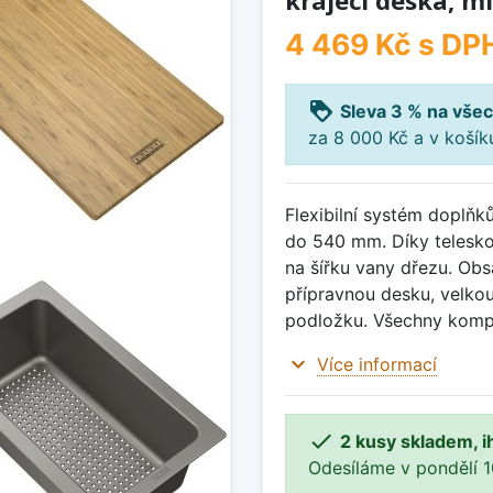
krájecí deska, m
4 469 Kč
s DP
loyalty
Sleva 3 % na všec
za 8 000 Kč a v koší
Flexibilní systém doplň
do 540 mm. Díky telesko
na šířku vany dřezu. Ob
přípravnou desku, velkou
podložku. Všechny komp
expand_more
Více informací

2 kusy skladem, i
Odesíláme v pondělí 10.