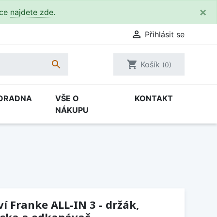
×
kce
najdete zde
.

Přihlásit se

shopping_cart
Košík
(0)
ORADNA
VŠE O
KONTAKT
NÁKUPU
í Franke ALL-IN 3 - držák,