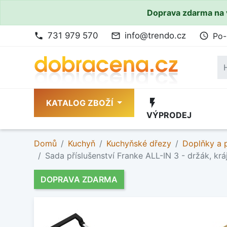
Doprava zdarma na 
731 979 570
info@trendo.cz
Po-
phone
mail_outline
access_time
flash_on
KATALOG ZBOŽÍ
VÝPRODEJ
Domů
Kuchyň
Kuchyňské dřezy
Doplňky a p
Sada příslušenství Franke ALL-IN 3 - držák, kr
DOPRAVA ZDARMA