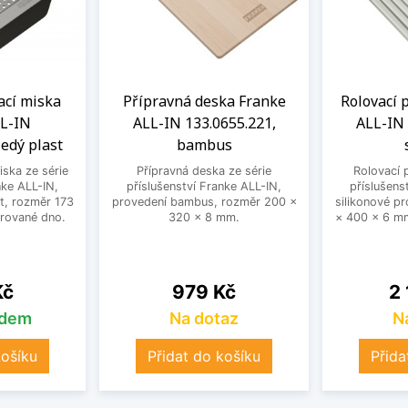
cí miska
Přípravná deska Franke
Rolovací 
L-IN
ALL-IN 133.0655.221,
ALL-IN 
šedý plast
bambus
ska ze série
Přípravná deska ze série
Rolovací 
nke ALL-IN,
příslušenství Franke ALL-IN,
příslušens
t, rozměr 173
provedení bambus, rozměr 200 ×
silikonové p
rované dno.
320 × 8 mm.
× 400 × 6 mm
Cena
Ce
Kč
979 Kč
2 
adem
Na dotaz
N
košíku
Přidat do košíku
Přida