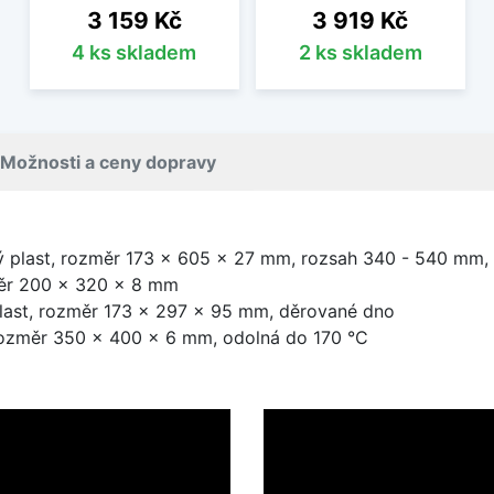
Cena
Cena
3 159 Kč
3 919 Kč
4 ks skladem
2 ks skladem
Možnosti a ceny dopravy
ý plast, rozměr 173 × 605 × 27 mm, rozsah 340 - 540 mm,
ěr 200 × 320 × 8 mm
last, rozměr 173 × 297 × 95 mm, děrované dno
 rozměr 350 × 400 × 6 mm, odolná do 170 °C