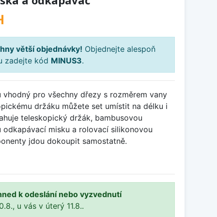
iska a odkapávač
H
hny větší objednávky!
Objednejte alespoň
ku zadejte kód
MINUS3
.
ků vhodný pro všechny dřezy s rozměrem vany
pickému držáku můžete set umístit na délku i
sahuje teleskopický držák, bambusovou
 odkapávací misku a rolovací silikonovou
onenty jdou dokoupit samostatně.
hned k odeslání nebo vyzvednutí
8., u vás v úterý 11.8..