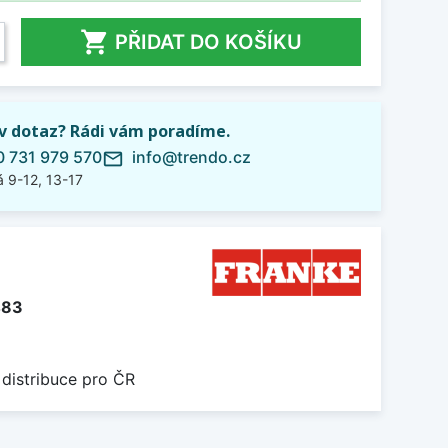

PŘIDAT DO KOŠÍKU
iv dotaz? Rádi vám poradíme.
 731 979 570
info@trendo.cz
mail_outline
 9-12, 13-17
483
 distribuce pro ČR