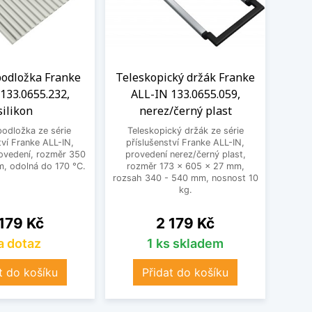
podložka Franke
Teleskopický držák Franke
Vel
133.0655.232,
ALL-IN 133.0655.059,
silikon
nerez/černý plast
133
podložka ze série
Teleskopický držák ze série
Velká
tví Franke ALL-IN,
příslušenství Franke ALL-IN,
pří
rovedení, rozměr 350
provedení nerez/černý plast,
proved
, odolná do 170 °C.
rozměr 173 × 605 × 27 mm,
× 29
rozsah 340 - 540 mm, nosnost 10
kg.
na
Cena
179 Kč
2 179 Kč
a dotaz
1 ks skladem
t do košíku
Přidat do košíku