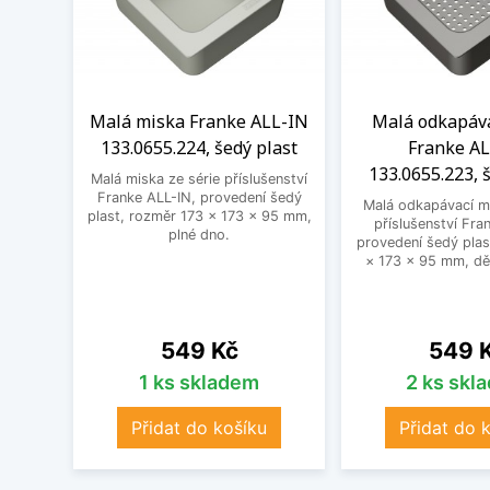
Malá miska Franke ALL-IN
Malá odkapáva
133.0655.224, šedý plast
Franke AL
133.0655.223, 
Malá miska ze série příslušenství
Franke ALL-IN, provedení šedý
Malá odkapávací mi
plast, rozměr 173 × 173 × 95 mm,
příslušenství Fra
plné dno.
provedení šedý plas
× 173 × 95 mm, dě
Cena
Cena
549 Kč
549 
1 ks skladem
2 ks skl
Přidat do košíku
Přidat do 