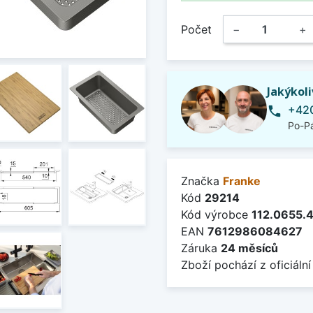
Počet
−
+
Jakýkol
+420
phone
Po-Pá
Značka
Franke
Kód
29214
Kód výrobce
112.0655.
EAN
7612986084627
Záruka
24 měsíců
Zboží pochází z oficiální