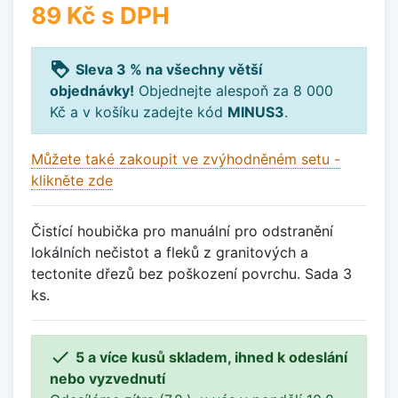
89 Kč
s DPH
loyalty
Sleva 3 % na všechny větší
objednávky!
Objednejte alespoň za 8 000
Kč a v košíku zadejte kód
MINUS3
.
Můžete také zakoupit ve zvýhodněném setu -
klikněte zde
Čistící houbička pro manuální pro odstranění
lokálních nečistot a fleků z granitových a
tectonite dřezů bez poškození povrchu. Sada 3
ks.

5 a více kusů skladem, ihned k odeslání
nebo vyzvednutí