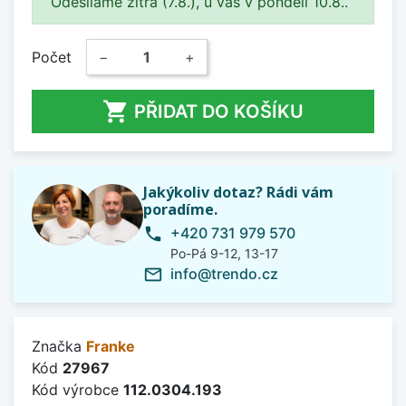
Odesíláme zítra (7.8.), u vás v pondělí 10.8..
Počet
−
+

PŘIDAT DO KOŠÍKU
Jakýkoliv dotaz? Rádi vám
poradíme.
+420 731 979 570
phone
Po-Pá 9-12, 13-17
info@trendo.cz
mail_outline
Značka
Franke
Kód
27967
Kód výrobce
112.0304.193