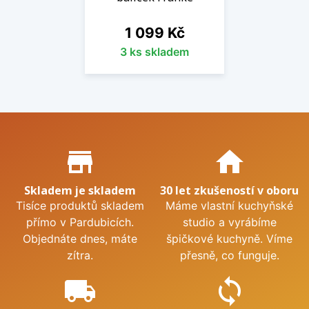
Cena
1 099 Kč
3 ks skladem
Proč nakupovat u nás?
store_mall_directory
home
Skladem je skladem
30 let zkušeností v oboru
Tisíce produktů skladem
Máme vlastní kuchyňské
přímo v Pardubicích.
studio a vyrábíme
Objednáte dnes, máte
špičkové kuchyně. Víme
zítra.
přesně, co funguje.
local_shipping
sync