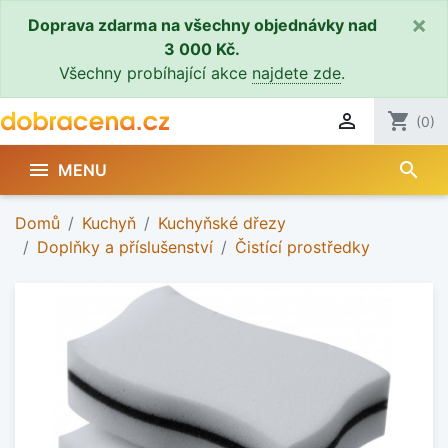
×
Doprava zdarma na všechny objednávky nad
3 000 Kč.
Všechny probíhající akce
najdete zde
.

shopping_cart
(0)
search

MENU
Domů
Kuchyň
Kuchyňské dřezy
Doplňky a příslušenství
Čistící prostředky