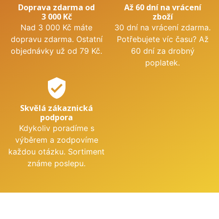
Doprava zdarma od
Až 60 dní na vrácení
3 000 Kč
zboží
Nad 3 000 Kč máte
30 dní na vrácení zdarma.
dopravu zdarma. Ostatní
Potřebujete víc času? Až
objednávky už od 79 Kč.
60 dní za drobný
poplatek.
verified_user
Skvělá zákaznická
podpora
Kdykoliv poradíme s
výběrem a zodpovíme
každou otázku. Sortiment
známe poslepu.