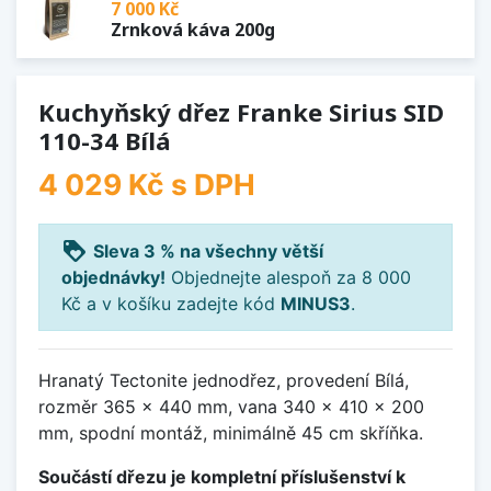
7 000 Kč
Zrnková káva 200g
Kuchyňský dřez Franke Sirius SID
110-34 Bílá
4 029 Kč
s DPH
loyalty
Sleva 3 % na všechny větší
objednávky!
Objednejte alespoň za 8 000
Kč a v košíku zadejte kód
MINUS3
.
Hranatý Tectonite jednodřez, provedení Bílá,
rozměr 365 x 440 mm, vana 340 x 410 x 200
mm, spodní montáž, minimálně 45 cm skříňka.
Součástí dřezu je kompletní příslušenství k