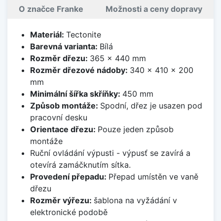
O značce Franke
Možnosti a ceny dopravy
Materiál:
Tectonite
Barevná varianta:
Bílá
Rozměr dřezu:
365 x 440 mm
Rozměr dřezové nádoby:
340 x 410 x 200
mm
Minimální šířka skříňky:
450 mm
Způsob montáže:
Spodní, dřez je usazen pod
pracovní desku
Orientace dřezu:
Pouze jeden způsob
montáže
Ruční ovládání výpusti - výpusť se zavírá a
otevírá zamáčknutím sítka.
Provedení přepadu:
Přepad umístěn ve vaně
dřezu
Rozměr výřezu:
šablona na vyžádání v
elektronické podobě