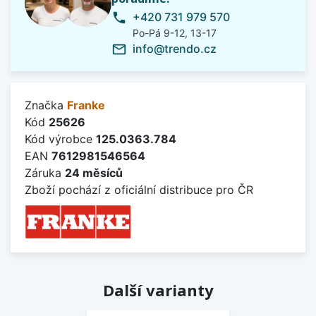
+420 731 979 570
phone
Po-Pá 9-12, 13-17
info@trendo.cz
mail_outline
Značka
Franke
Kód
25626
Kód výrobce
125.0363.784
EAN
7612981546564
Záruka
24 měsíců
Zboží pochází z oficiální distribuce pro ČR
Další varianty