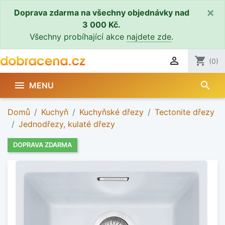
×
Doprava zdarma na všechny objednávky nad
3 000 Kč.
Všechny probíhající akce
najdete zde
.

shopping_cart
(0)
search

MENU
Domů
Kuchyň
Kuchyňské dřezy
Tectonite dřezy
Jednodřezy, kulaté dřezy
DOPRAVA ZDARMA