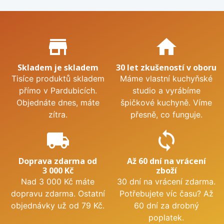
Proč nakupovat u nás?
store_mall_directory
home
Skladem je skladem
30 let zkušeností v oboru
Tisíce produktů skladem
Máme vlastní kuchyňské
přímo v Pardubicích.
studio a vyrábíme
Objednáte dnes, máte
špičkové kuchyně. Víme
zítra.
přesně, co funguje.
local_shipping
sync
Doprava zdarma od
Až 60 dní na vrácení
3 000 Kč
zboží
Nad 3 000 Kč máte
30 dní na vrácení zdarma.
dopravu zdarma. Ostatní
Potřebujete víc času? Až
objednávky už od 79 Kč.
60 dní za drobný
poplatek.