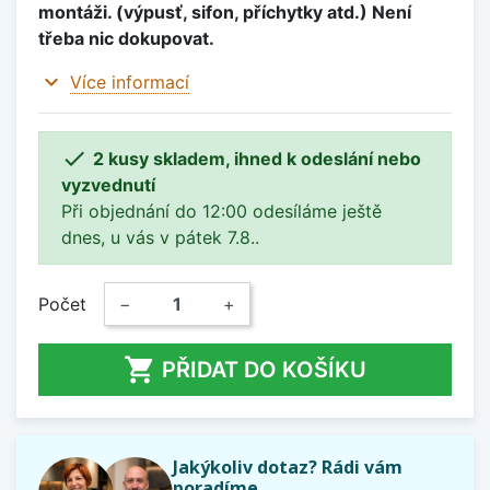
montáži. (výpusť, sifon, příchytky atd.) Není
třeba nic dokupovat.
expand_more
Více informací

2 kusy skladem, ihned k odeslání nebo
vyzvednutí
Při objednání do 12:00 odesíláme ještě
dnes, u vás v pátek 7.8..
Počet
−
+

PŘIDAT DO KOŠÍKU
Jakýkoliv dotaz? Rádi vám
poradíme.