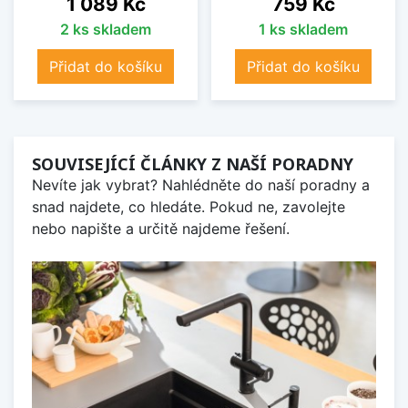
Cena
Cena
1 089 Kč
759 Kč
2 ks skladem
1 ks skladem
Přidat do košíku
Přidat do košíku
SOUVISEJÍCÍ ČLÁNKY Z NAŠÍ PORADNY
Nevíte jak vybrat? Nahlédněte do naší poradny a
snad najdete, co hledáte. Pokud ne, zavolejte
nebo napište a určitě najdeme řešení.