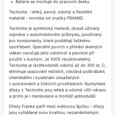
Baterie se montuje do pracovní desky.
Tectonite - lehký, pevný, odolný a flexibilní
materiál - novinka od značky FRANKE.
Tectonite je syntetický materál, dosud užívaný
zejména v automobilovém průmyslu, používaný
pro komponenty, které podléhají težkému
opotřebení. Speciální povrch s příměsí skelných
vláken zaručuje jeho odolnost a pevnost při
použití v kuchyni. Je 100% recyklovatelný.
Tectonite je (krátkodobě) odolný až do 300 st. C,
eliminuje usazování nečistot, odolává poškrábání,
chemikáliím i kyselinám obsažených
v potravinách a čistících prostředcích. Kuchyňské
dřezy z Tectonite jsou lehké a odolné vůči nárazu
a proto je i manipulace a montáž jednodušší.
Dřezy Franke patří mezi světovou špičku - dřezy
jsou vyhlášené svou kvalitou, nezaměnitelným