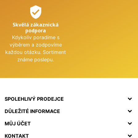
verified_user
Skvělá zákaznická
podpora
Kdykoliv poradíme s
výběrem a zodpovíme
každou otázku. Sortiment
známe poslepu.
SPOLEHLIVÝ PRODEJCE
DŮLEŽITÉ INFORMACE
MŮJ ÚČET
KONTAKT