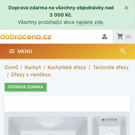
×
Doprava zdarma na všechny objednávky nad
3 000 Kč.
Všechny probíhající akce
najdete zde
.

shopping_cart
(0)
search

MENU
Domů
Kuchyň
Kuchyňské dřezy
Tectonite dřezy
Dřezy s vaničkou
DOPRAVA ZDARMA