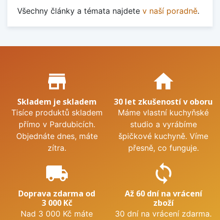
Všechny články a témata najdete
v naší poradně
.
Proč nakupovat u nás?
store_mall_directory
home
Skladem je skladem
30 let zkušeností v oboru
Tisíce produktů skladem
Máme vlastní kuchyňské
přímo v Pardubicích.
studio a vyrábíme
Objednáte dnes, máte
špičkové kuchyně. Víme
zítra.
přesně, co funguje.
local_shipping
sync
Doprava zdarma od
Až 60 dní na vrácení
3 000 Kč
zboží
Nad 3 000 Kč máte
30 dní na vrácení zdarma.