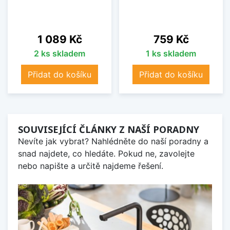
Cena
Cena
1 089 Kč
759 Kč
2 ks skladem
1 ks skladem
Přidat do košíku
Přidat do košíku
SOUVISEJÍCÍ ČLÁNKY Z NAŠÍ PORADNY
Nevíte jak vybrat? Nahlédněte do naší poradny a
snad najdete, co hledáte. Pokud ne, zavolejte
nebo napište a určitě najdeme řešení.