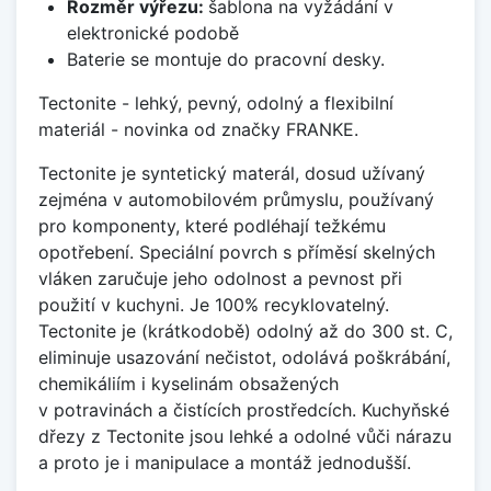
Rozměr výřezu:
šablona na vyžádání v
elektronické podobě
Baterie se montuje do pracovní desky.
Tectonite - lehký, pevný, odolný a flexibilní
materiál - novinka od značky FRANKE.
Tectonite je syntetický materál, dosud užívaný
zejména v automobilovém průmyslu, používaný
pro komponenty, které podléhají težkému
opotřebení. Speciální povrch s příměsí skelných
vláken zaručuje jeho odolnost a pevnost při
použití v kuchyni. Je 100% recyklovatelný.
Tectonite je (krátkodobě) odolný až do 300 st. C,
eliminuje usazování nečistot, odolává poškrábání,
chemikáliím i kyselinám obsažených
v potravinách a čistících prostředcích. Kuchyňské
dřezy z Tectonite jsou lehké a odolné vůči nárazu
a proto je i manipulace a montáž jednodušší.