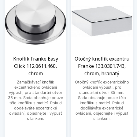
Knoflík Franke Easy
Otočný knoflík excentru
Click 112.0611.460,
Franke 133.0301.743,
chrom
chrom, hranatý
Zamačkávací knoflík
Otočný knoflík excentrického
excentrického ovládání
ovládání výpusti, pro
výpusti, pro standartní otvor
standartní otvor 35 mm.
35 mm. Sada obsahuje pouze
Sada obsahuje pouze tělo
tělo knoflíku s maticí. Pokud
knoflíku s maticí. Pokud
doděláváte excentrické
doděláváte excentrické
ovládání, objednejte i výpusť
ovládání, objednejte i výpusť
s lankem.
s lankem.