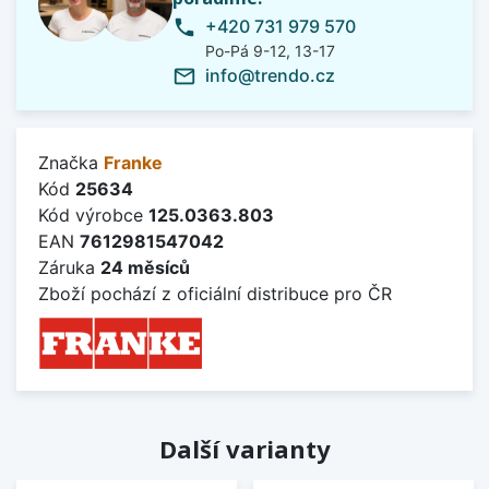
+420 731 979 570
phone
Po-Pá 9-12, 13-17
info@trendo.cz
mail_outline
Značka
Franke
Kód
25634
Kód výrobce
125.0363.803
EAN
7612981547042
Záruka
24 měsíců
Zboží pochází z oficiální distribuce pro ČR
Další varianty