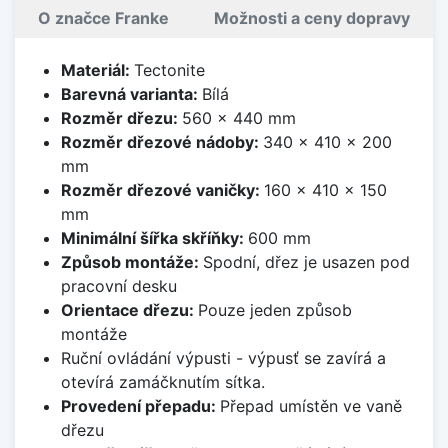
O značce Franke
Možnosti a ceny dopravy
Materiál:
Tectonite
Barevná varianta:
Bílá
Rozměr dřezu:
560 x 440 mm
Rozměr dřezové nádoby:
340 x 410 x 200
mm
Rozměr dřezové vaničky:
160 x 410 x 150
mm
Minimální šířka skříňky:
600 mm
Způsob montáže:
Spodní, dřez je usazen pod
pracovní desku
Orientace dřezu:
Pouze jeden způsob
montáže
Ruční ovládání výpusti - výpusť se zavírá a
otevírá zamáčknutím sítka.
Provedení přepadu:
Přepad umístěn ve vaně
dřezu