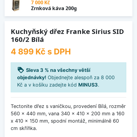
7 000 Kč
Zrnková káva 200g
Kuchyňský dřez Franke Sirius SID
160/2 Bílá
4 899 Kč
s DPH
loyalty
Sleva 3 % na všechny větší
objednávky!
Objednejte alespoň za 8 000
Kč a v košíku zadejte kód
MINUS3
.
Tectonite dřez s vaničkou, provedení Bílá, rozměr
560 x 440 mm, vana 340 x 410 x 200 mm a 160
x 410 x 150 mm, spodní montáž, minimálně 60
cm skříňka.