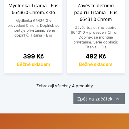
Mýdlenka Titania - Elis
Závěs toaletního
66436.0 Chrom, sklo
papíru Titania - Elis
66431.0 Chrom
Mýdlenka 66436.0 v
provedení Chrom. Doplňek se
Závěs toaletního papíru
montuje přivrtáním. Série
66431.0 v provedení Chrom.
doplňků: Titania - Elis
Doplňek se montuje
přivrtáním. Série doplňků:
Titania - Elis
Cena
Cena
399 Kč
492 Kč
Běžně skladem
Běžně skladem
Zobrazuji všechny 4 produkty

Zpět na začátek