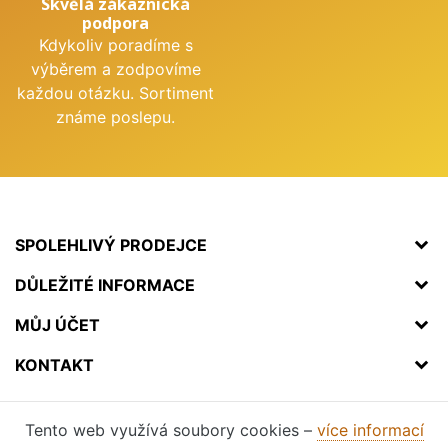
Skvělá zákaznická
podpora
Kdykoliv poradíme s
výběrem a zodpovíme
každou otázku. Sortiment
známe poslepu.
SPOLEHLIVÝ PRODEJCE
DŮLEŽITÉ INFORMACE
MŮJ ÚČET
KONTAKT
Tento web využívá soubory cookies –
více informací