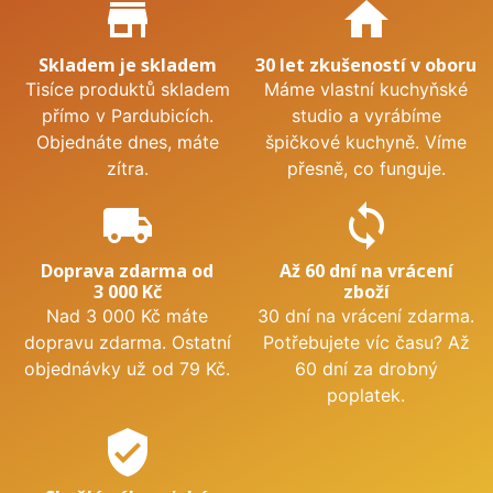
Proč nakupovat u nás?
store_mall_directory
home
Skladem je skladem
30 let zkušeností v oboru
Tisíce produktů skladem
Máme vlastní kuchyňské
přímo v Pardubicích.
studio a vyrábíme
Objednáte dnes, máte
špičkové kuchyně. Víme
zítra.
přesně, co funguje.
local_shipping
sync
Doprava zdarma od
Až 60 dní na vrácení
3 000 Kč
zboží
Nad 3 000 Kč máte
30 dní na vrácení zdarma.
dopravu zdarma. Ostatní
Potřebujete víc času? Až
objednávky už od 79 Kč.
60 dní za drobný
poplatek.
verified_user