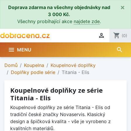
×
Doprava zdarma na všechny objednávky nad
3 000 Kč.
Všechny probíhající akce
najdete zde
.

shopping_cart
(0)
search

MENU
Domů
Koupelna
Koupelnové doplňky
Doplňky podle série
Titania - Elis
Koupelnové doplňky ze série
Titania - Elis
Koupelnové doplňky ze série Titania - Elis od
tradiční české značky Novaservis. Klasický
design a špičková kvalita - vše je vyrobeno z
kvalitních materiálů.