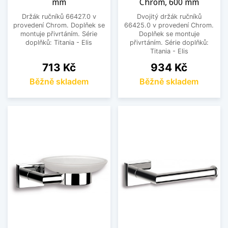
mm
Chrom, 600 mm
Držák ručníků 66427.0 v
Dvojitý držák ručníků
provedení Chrom. Doplňek se
66425.0 v provedení Chrom.
montuje přivrtáním. Série
Doplňek se montuje
doplňků: Titania - Elis
přivrtáním. Série doplňků:
Titania - Elis
Cena
Cena
713 Kč
934 Kč
Běžně skladem
Běžně skladem