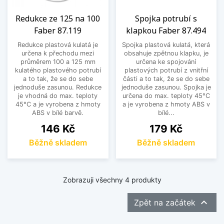
Redukce ze 125 na 100
Spojka potrubí s
Faber 87.119
klapkou Faber 87.494
Redukce plastová kulatá je
Spojka plastová kulatá, která
určena k přechodu mezi
obsahuje zpětnou klapku, je
průměrem 100 a 125 mm
určena ke spojování
kulatého plastového potrubí
plastových potrubí z vnitřní
a to tak, že se do sebe
části a to tak, že se do sebe
jednoduše zasunou. Redukce
jednoduše zasunou. Spojka je
je vhodná do max. teploty
určena do max. teploty 45°C
45°C a je vyrobena z hmoty
a je vyrobena z hmoty ABS v
ABS v bílé barvě.
bílé...
Cena
Cena
146 Kč
179 Kč
Běžně skladem
Běžně skladem
Zobrazuji všechny 4 produkty

Zpět na začátek