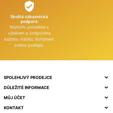
verified_user
Skvělá zákaznická
podpora
Kdykoliv poradíme s
výběrem a zodpovíme
každou otázku. Sortiment
známe poslepu.
SPOLEHLIVÝ PRODEJCE
DŮLEŽITÉ INFORMACE
MŮJ ÚČET
KONTAKT