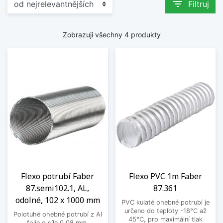
filter_list
Filtruj
Zobrazuji všechny 4 produkty
Flexo potrubí Faber
Flexo PVC 1m Faber
87.semi102.1, AL,
87.361
odolné, 102 x 1000 mm
PVC kulaté ohebné potrubí je
určeno do teploty -18°C až
Polotuhé ohebné potrubí z Al
45°C, pro maximální tlak
folie o síle 0,08 mm,