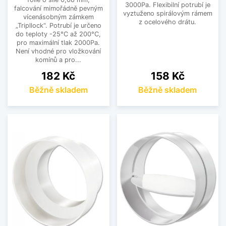
3000Pa. Flexibilní potrubí je
falcování mimořádně pevným
vyztuženo spirálovým rámem
vícenásobným zámkem
z ocelového drátu.
„Tripllock“. Potrubí je určeno
do teploty -25°C až 200°C,
pro maximální tlak 2000Pa.
Není vhodné pro vložkování
komínů a pro...
Cena
Cena
182 Kč
158 Kč
Běžně skladem
Běžně skladem