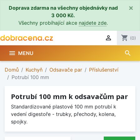
×
Doprava zdarma na všechny objednávky nad
3 000 Kč.
Všechny probíhající akce
najdete zde
.

shopping_cart
(0)
search

MENU
Domů
Kuchyň
Odsavače par
Příslušenství
Potrubí 100 mm
Potrubí 100 mm k odsavačům par
Standardizované plastové 100 mm potrubí k
vedení digestoře - trubky, přechody, kolena,
spojky.