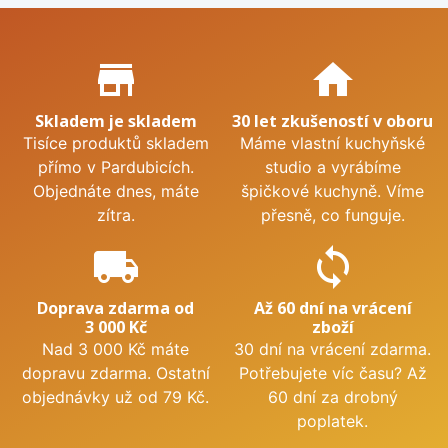
Proč nakupovat u nás?
store_mall_directory
home
Skladem je skladem
30 let zkušeností v oboru
Tisíce produktů skladem
Máme vlastní kuchyňské
přímo v Pardubicích.
studio a vyrábíme
Objednáte dnes, máte
špičkové kuchyně. Víme
zítra.
přesně, co funguje.
local_shipping
sync
Doprava zdarma od
Až 60 dní na vrácení
3 000 Kč
zboží
Nad 3 000 Kč máte
30 dní na vrácení zdarma.
dopravu zdarma. Ostatní
Potřebujete víc času? Až
objednávky už od 79 Kč.
60 dní za drobný
poplatek.