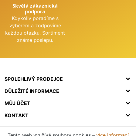
Skvělá zákaznická
podpora
Kdykoliv poradíme s
výběrem a zodpovíme
každou otázku. Sortiment
známe poslepu.
SPOLEHLIVÝ PRODEJCE
DŮLEŽITÉ INFORMACE
MŮJ ÚČET
KONTAKT
Tento web využívá soubory cookies –
více informací