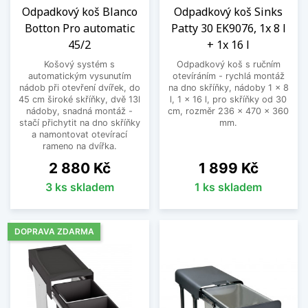
Odpadkový koš Blanco
Odpadkový koš Sinks
Botton Pro automatic
Patty 30 EK9076, 1x 8 l
45/2
+ 1x 16 l
Košový systém s
Odpadkový koš s ručním
automatickým vysunutím
otevíráním - rychlá montáž
nádob při otevření dvířek, do
na dno skříňky, nádoby 1 x 8
45 cm široké skříňky, dvě 13l
l, 1 x 16 l, pro skříňky od 30
nádoby, snadná montáž -
cm, rozměr 236 x 470 x 360
stačí přichytit na dno skříňky
mm.
a namontovat otevírací
rameno na dvířka.
Cena
Cena
2 880 Kč
1 899 Kč
3 ks skladem
1 ks skladem
DOPRAVA ZDARMA