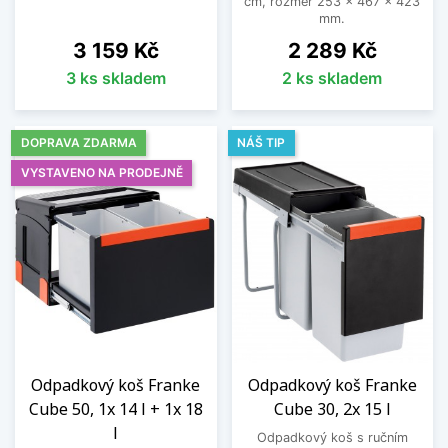
cm, rozměr 253 x 467 x 423
mm.
Cena
Cena
3 159 Kč
2 289 Kč
3 ks skladem
2 ks skladem
DOPRAVA ZDARMA
NÁŠ TIP
VYSTAVENO NA PRODEJNĚ
Odpadkový koš Franke
Odpadkový koš Franke
Cube 50, 1x 14 l + 1x 18
Cube 30, 2x 15 l
l
Odpadkový koš s ručním