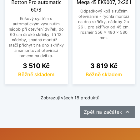
Botton Pro automatic
Mega 45 EK9007, 2x26 l
60/3
Odpadkový koš s ručním
otevíráním - rychlá montáž
Košový systém s
na dno skříňky, nádoby 2 x
automatickým vysunutím
26 l, pro skříňky od 45 cm,
nádob při otevření dvířek, do
rozměr 356 x 480 x 580
60 cm široké skříňky, tři 13l
mm.
nádoby, snadná montáž -
stačí přichytit na dno skříňky
a namontovat otevírací
rameno na dvířka.
Cena
Cena
3 510 Kč
3 819 Kč
Běžně skladem
Běžně skladem
Zobrazuji všech 18 produktů

Zpět na začátek