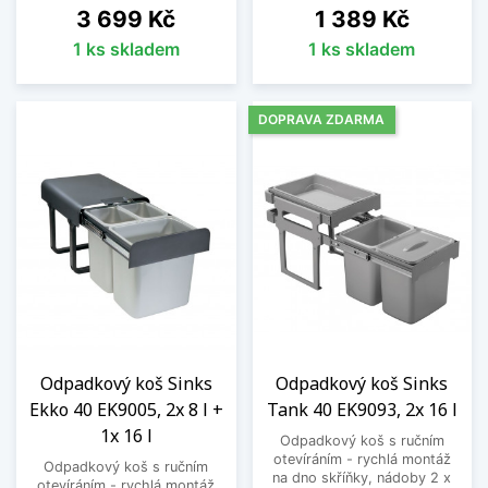
Cena
Cena
3 699 Kč
1 389 Kč
1 ks skladem
1 ks skladem
DOPRAVA ZDARMA
Odpadkový koš Sinks
Odpadkový koš Sinks
Ekko 40 EK9005, 2x 8 l +
Tank 40 EK9093, 2x 16 l
1x 16 l
Odpadkový koš s ručním
otevíráním - rychlá montáž
Odpadkový koš s ručním
na dno skříňky, nádoby 2 x
otevíráním - rychlá montáž