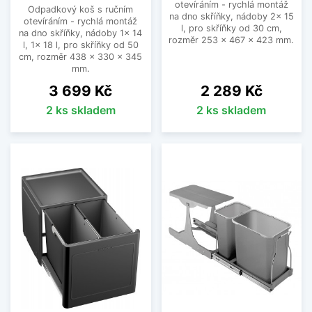
otevíráním - rychlá montáž
Odpadkový koš s ručním
na dno skříňky, nádoby 2x 15
otevíráním - rychlá montáž
l, pro skříňky od 30 cm,
na dno skříňky, nádoby 1x 14
rozměr 253 x 467 x 423 mm.
l, 1x 18 l, pro skříňky od 50
cm, rozměr 438 x 330 x 345
mm.
Cena
Cena
3 699 Kč
2 289 Kč
2 ks skladem
2 ks skladem