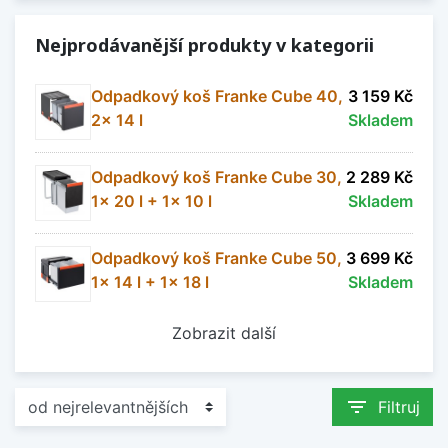
Nejprodávanější produkty v kategorii
Odpadkový koš Franke Cube 40,
3 159 Kč
2x 14 l
Skladem
Odpadkový koš Franke Cube 30,
2 289 Kč
1x 20 l + 1x 10 l
Skladem
Odpadkový koš Franke Cube 50,
3 699 Kč
1x 14 l + 1x 18 l
Skladem
Zobrazit další
filter_list
Filtruj