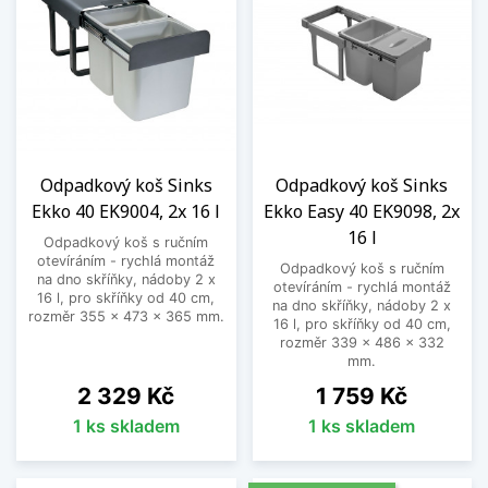
Odpadkový koš Sinks
Odpadkový koš Sinks
Ekko 40 EK9004, 2x 16 l
Ekko Easy 40 EK9098, 2x
16 l
Odpadkový koš s ručním
otevíráním - rychlá montáž
Odpadkový koš s ručním
na dno skříňky, nádoby 2 x
otevíráním - rychlá montáž
16 l, pro skříňky od 40 cm,
na dno skříňky, nádoby 2 x
rozměr 355 x 473 x 365 mm.
16 l, pro skříňky od 40 cm,
rozměr 339 x 486 x 332
mm.
Cena
Cena
2 329 Kč
1 759 Kč
1 ks skladem
1 ks skladem