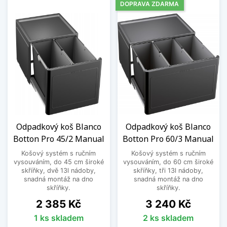
DOPRAVA ZDARMA
Odpadkový koš Blanco
Odpadkový koš Blanco
Botton Pro 45/2 Manual
Botton Pro 60/3 Manual
Košový systém s ručním
Košový systém s ručním
vysouváním, do 45 cm široké
vysouváním, do 60 cm široké
skříňky, dvě 13l nádoby,
skříňky, tři 13l nádoby,
snadná montáž na dno
snadná montáž na dno
skříňky.
skříňky.
Cena
Cena
2 385 Kč
3 240 Kč
1 ks skladem
2 ks skladem