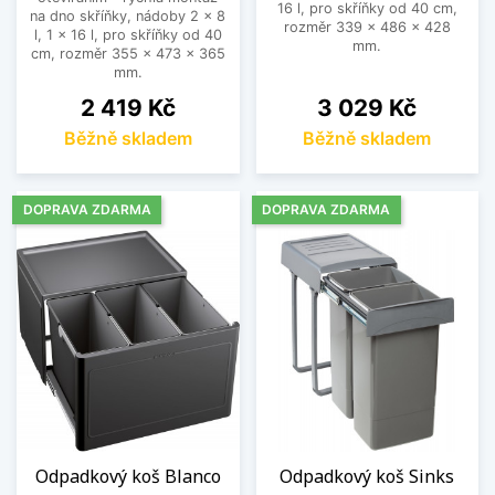
16 l, pro skříňky od 40 cm,
na dno skříňky, nádoby 2 x 8
rozměr 339 x 486 x 428
l, 1 x 16 l, pro skříňky od 40
mm.
cm, rozměr 355 x 473 x 365
mm.
Cena
Cena
2 419 Kč
3 029 Kč
Běžně skladem
Běžně skladem
DOPRAVA ZDARMA
DOPRAVA ZDARMA
Odpadkový koš Blanco
Odpadkový koš Sinks