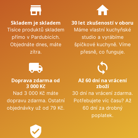
Proč nakupovat u nás?
store_mall_directory
home
Skladem je skladem
30 let zkušeností v oboru
Tisíce produktů skladem
Máme vlastní kuchyňské
přímo v Pardubicích.
studio a vyrábíme
Objednáte dnes, máte
špičkové kuchyně. Víme
zítra.
přesně, co funguje.
local_shipping
sync
Doprava zdarma od
Až 60 dní na vrácení
3 000 Kč
zboží
Nad 3 000 Kč máte
30 dní na vrácení zdarma.
dopravu zdarma. Ostatní
Potřebujete víc času? Až
objednávky už od 79 Kč.
60 dní za drobný
poplatek.
verified_user