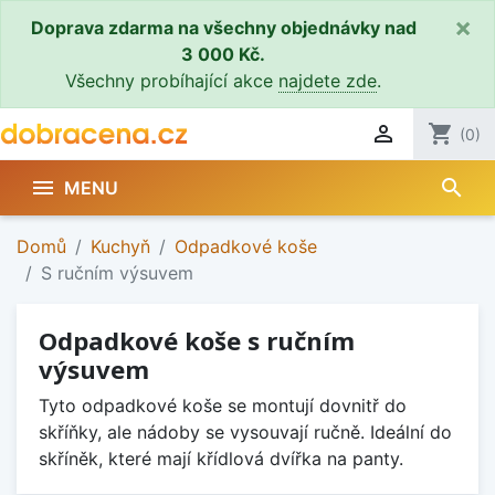
×
Doprava zdarma na všechny objednávky nad
3 000 Kč.
Všechny probíhající akce
najdete zde
.

shopping_cart
(0)
search

MENU
Domů
Kuchyň
Odpadkové koše
S ručním výsuvem
Odpadkové koše s ručním
výsuvem
Tyto odpadkové koše se montují dovnitř do
skříňky, ale nádoby se vysouvají ručně. Ideální do
skříněk, které mají křídlová dvířka na panty.