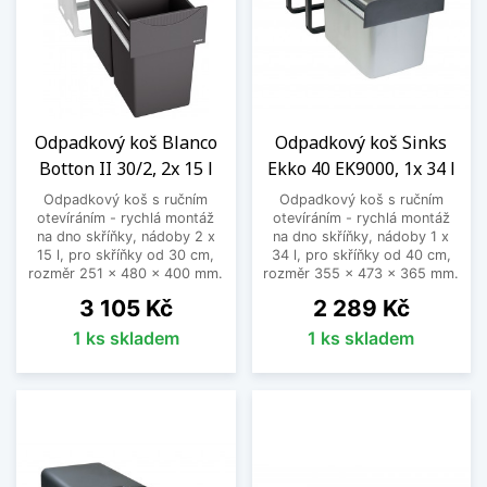
Odpadkový koš Blanco
Odpadkový koš Sinks
Botton II 30/2, 2x 15 l
Ekko 40 EK9000, 1x 34 l
Odpadkový koš s ručním
Odpadkový koš s ručním
otevíráním - rychlá montáž
otevíráním - rychlá montáž
na dno skříňky, nádoby 2 x
na dno skříňky, nádoby 1 x
15 l, pro skříňky od 30 cm,
34 l, pro skříňky od 40 cm,
rozměr 251 x 480 x 400 mm.
rozměr 355 x 473 x 365 mm.
Cena
Cena
3 105 Kč
2 289 Kč
1 ks skladem
1 ks skladem