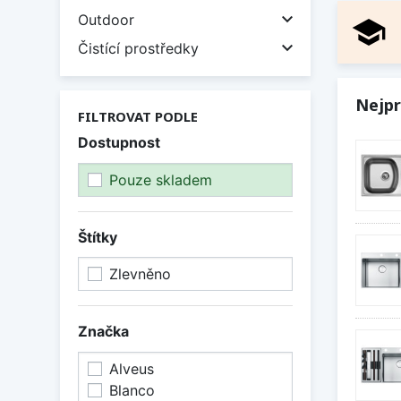

Outdoor
school

Čistící prostředky
Nejpr
FILTROVAT PODLE
Dostupnost
Pouze skladem
Štítky
Zlevněno
Značka
Alveus
Blanco