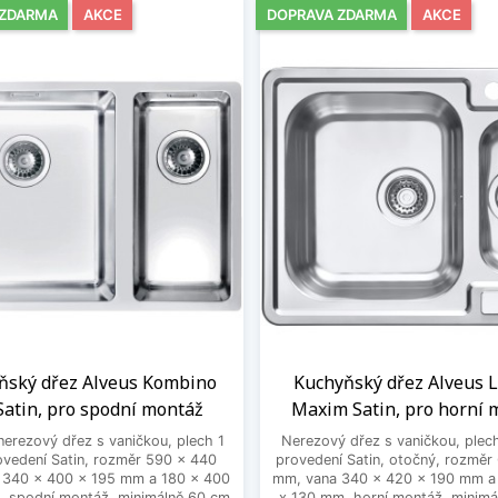
 ZDARMA
AKCE
DOPRAVA ZDARMA
AKCE
ňský dřez Alveus Kombino
Kuchyňský dřez Alveus L
Satin, pro spodní montáž
Maxim Satin, pro horní 
nerezový dřez s vaničkou, plech 1
Nerezový dřez s vaničkou, plec
vedení Satin, rozměr 590 x 440
provedení Satin, otočný, rozměr
 340 x 400 x 195 mm a 180 x 400
mm, vana 340 x 420 x 190 mm a
, spodní montáž, minimálně 60 cm
x 130 mm, horní montáž, minimá