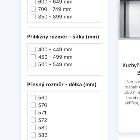
600 - 649 mm
700 - 749 mm
850 - 899 mm
Přibližný rozměr - šířka (mm)
400 - 449 mm
450 - 499 mm
500 - 549 mm
Kuchyň
B
Nerezo
Přesný rozměr - délka (mm)
rozměr 
200 mm 
560
horní 
skříňka
570
571
572
580
582