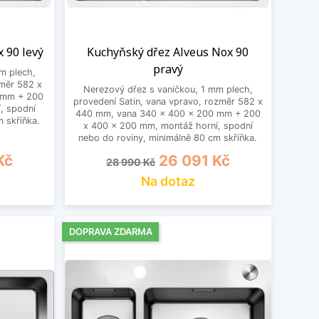
 90 levý
Kuchyňský dřez Alveus Nox 90
pravý
m plech,
změr 582 x
Nerezový dřez s vaničkou, 1 mm plech,
 mm + 200
provedení Satin, vana vpravo, rozměr 582 x
, spodní
440 mm, vana 340 x 400 x 200 mm + 200
 skříňka.
x 400 x 200 mm, montáž horní, spodní
nebo do roviny, minimálně 80 cm skříňka.
Běžná cena
Cena
Kč
26 091 Kč
28 990 Kč
Na dotaz
DOPRAVA ZDARMA