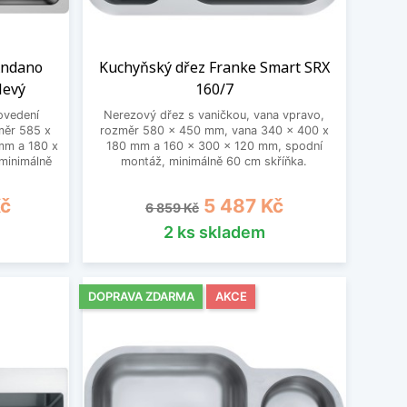
Andano
Kuchyňský dřez Franke Smart SRX
levý
160/7
ovedení
Nerezový dřez s vaničkou, vana vpravo,
měr 585 x
rozměr 580 x 450 mm, vana 340 x 400 x
mm a 180 x
180 mm a 160 x 300 x 120 mm, spodní
minimálně
montáž, minimálně 60 cm skříňka.
Běžná cena
Cena
Kč
5 487 Kč
6 859 Kč
2 ks skladem
DOPRAVA ZDARMA
AKCE