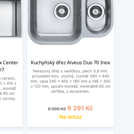
x Center
Kuchyňský dřez Alveus Duo 70 Inox
/7
Nerezový dřez s vaničkou, plech 0,8 mm,
provedení Inox, otočný, rozměr 560 x 440
a vpravo,
mm, vana 340 x 400 x 180 mm a 148 x 300
0 x 410 x
x 120 mm, spodní montáž, minimálně 60 cm
, montáž
skříňka, s excentrem.
ně 90 cm
z výroby.
Běžná cena
Cena
6 291 Kč
6 990 Kč
Na dotaz