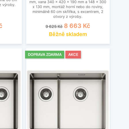
mm, vana 340 x 420 x 190 mm a 148 x 300
z výroby.
x 130 mm, montáž horní nebo do roviny,
minimálně 60 cm skříňka, s excentrem, 2
otvory z výroby.
Běžná cena
Cena
č
8 663 Kč
9 625 Kč
Běžně skladem
DOPRAVA ZDARMA
AKCE