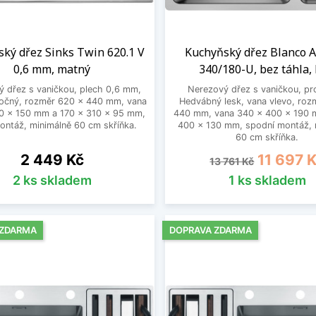
ký dřez Sinks Twin 620.1 V
Kuchyňský dřez Blanco 
0,6 mm, matný
340/180-U, bez táhla, 
 dřez s vaničkou, plech 0,6 mm,
Nerezový dřez s vaničkou, pr
točný, rozměr 620 x 440 mm, vana
Hedvábný lesk, vana vlevo, roz
0 x 150 mm a 170 x 310 x 95 mm,
440 mm, vana 340 x 400 x 190 
ontáž, minimálně 60 cm skříňka.
400 x 130 mm, spodní montáž, 
60 cm skříňka.
Cena
Běžná cena
Cena
2 449 Kč
11 697 
13 761 Kč
2 ks skladem
1 ks skladem
 ZDARMA
DOPRAVA ZDARMA