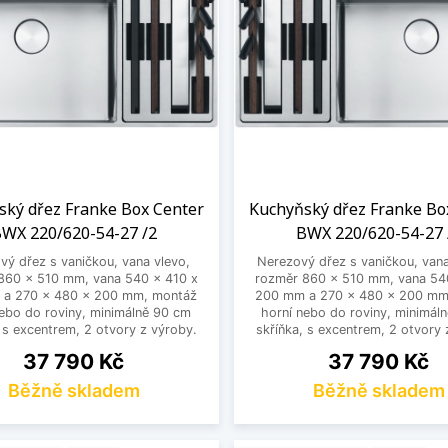
ský dřez Franke Box Center
Kuchyňský dřez Franke Bo
WX 220/620-54-27 /2
BWX 220/620-54-27 
vý dřez s vaničkou, vana vlevo,
Nerezový dřez s vaničkou, van
860 x 510 mm, vana 540 x 410 x
rozměr 860 x 510 mm, vana 54
a 270 x 480 x 200 mm, montáž
200 mm a 270 x 480 x 200 mm
nebo do roviny, minimálně 90 cm
horní nebo do roviny, minimál
, s excentrem, 2 otvory z výroby.
skříňka, s excentrem, 2 otvory 
Cena
Cena
37 790 Kč
37 790 Kč
Běžně skladem
Běžně skladem