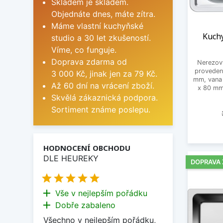
Skladem je skladem.
Objednáte dnes, máte zítra.
Máme vlastní kuchyňské
Kuchy
studio a 30 let zkušeností.
Víme, co funguje.
Doprava zdarma od
Nerezový
proveden
3 000 Kč, jinak jen za 79 Kč.
mm, vana
Až 60 dní na vrácení zboží.
x 80 mm
Skvělá zákaznická podpora.
Sortiment známe poslepu.
HODNOCENÍ OBCHODU
DLE HEUREKY
DOPRAVA





add
Vše v nejlepším pořádku
add
Dobře zabaleno
Všechno v nejlepším pořádku,