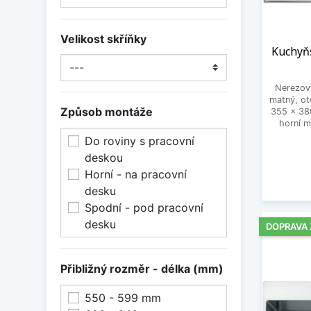
Velikost skříňky
Kuchyňs
Nerezový
matný, o
Způsob montáže
355 x 38
horní m
Do roviny s pracovní
deskou
Horní - na pracovní
desku
Spodní - pod pracovní
desku
DOPRAVA
Přibližný rozměr - délka (mm)
550 - 599 mm