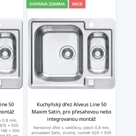
DOPRAVA ZDARMA
AKCE
ine 50
Kuchyňský dřez Alveus Line 50
montáž
Maxim Satin, pro přesahovou nebo
integrovanou montáž
h 0,8 mm,
 615 x 500
Nerezový dřez s vaničkou, plech 0,8 mm,
 148 x 300
provedení Satin, otočný, rozměr 620 x 505
lně 60 cm