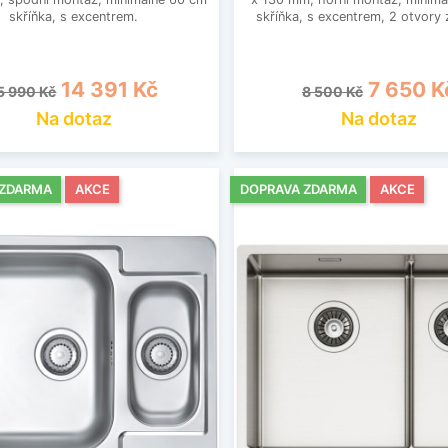
skříňka, s excentrem.
skříňka, s excentrem, 2 otvory 
ěžná cena
Cena
Běžná cena
Cena
14 391 Kč
7 650 K
5 990 Kč
8 500 Kč
Na dotaz
Na dotaz
 ZDARMA
AKCE
DOPRAVA ZDARMA
AKCE