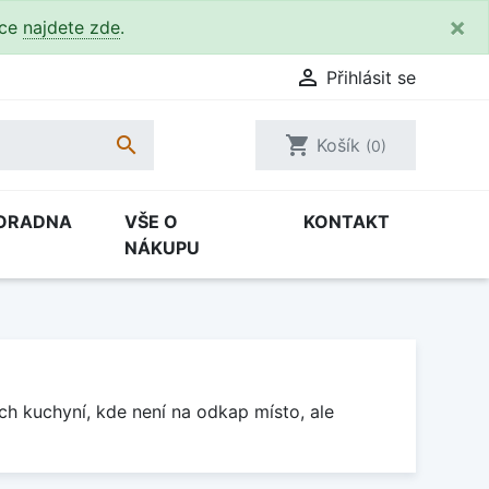
×
kce
najdete zde
.

Přihlásit se

shopping_cart
Košík
(0)
ORADNA
VŠE O
KONTAKT
NÁKUPU
h kuchyní, kde není na odkap místo, ale