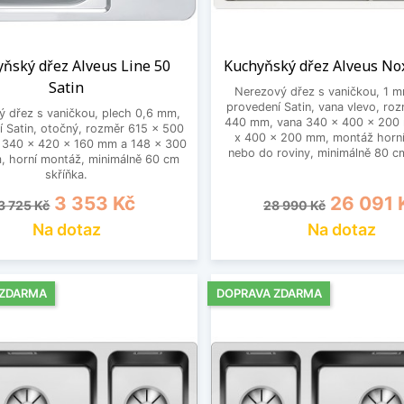
ňský dřez Alveus Line 50
Kuchyňský dřez Alveus Nox
Satin
Nerezový dřez s vaničkou, 1 m
provedení Satin, vana vlevo, ro
 dřez s vaničkou, plech 0,6 mm,
440 mm, vana 340 x 400 x 200
í Satin, otočný, rozměr 615 x 500
x 400 x 200 mm, montáž horní
 340 x 420 x 160 mm a 148 x 300
nebo do roviny, minimálně 80 cm
, horní montáž, minimálně 60 cm
skříňka.
Běžná cena
Cena
Běžná cena
Cena
3 353 Kč
26 091 
3 725 Kč
28 990 Kč
Na dotaz
Na dotaz
 ZDARMA
DOPRAVA ZDARMA