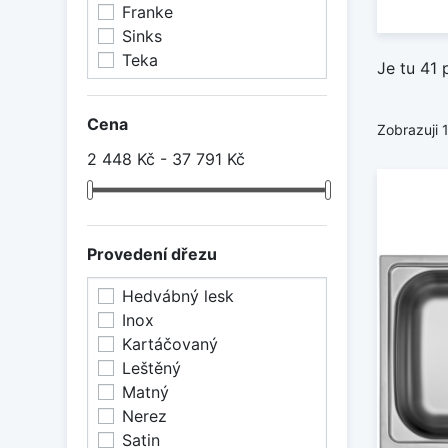
Franke
Sinks
Teka
Je tu 41 
Cena
Zobrazuji 
2 448 Kč - 37 791 Kč
Provedení dřezu
Hedvábný lesk
Inox
Kartáčovaný
Leštěný
Matný
Nerez
Satin