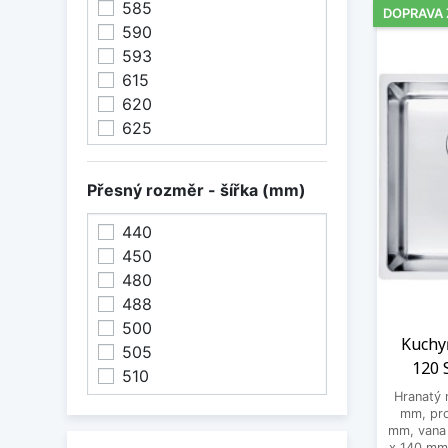
585
DOPRAVA
590
593
615
620
625
745
860
Přesný rozměr - šířka (mm)
440
450
480
488
500
Kuchy
505
120 
510
Hranatý 
mm, pro
mm, vana
x 140 mm