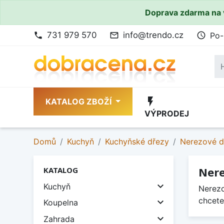
Doprava zdarma na 
731 979 570
info@trendo.cz
Po-
phone
mail_outline
access_time
flash_on
KATALOG ZBOŽÍ
VÝPRODEJ
Domů
Kuchyň
Kuchyňské dřezy
Nerezové d
Nere
KATALOG

Kuchyň
Nerezo
chcete

Koupelna

Zahrada