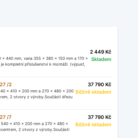
2 449 Kč
20 x 440 mm, vana 355 x 380 x 150 mm a 170 x
Skladem
e kompletní příslušenství k montáži. (výpusť,
27 /2
37 790 Kč
 540 x 410 x 200 mm a 270 x 480 x 200
Běžně skladem
trem, 2 otvory z výroby.Součástí dřezu
27 /7
37 790 Kč
a 540 x 410 x 200 mm a 270 x 480 x
Běžně skladem
xcentrem, 2 otvory z výroby.Součástí