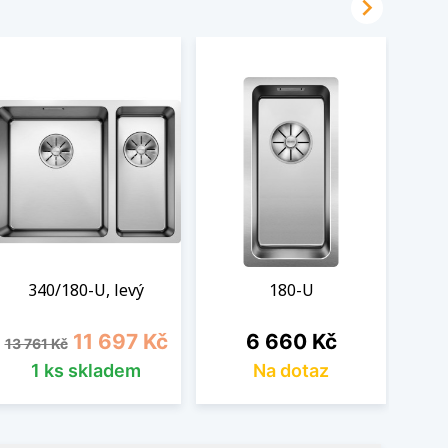

340/180-U, levý
180-U
Běžná cena
Cena
Cena
11 697 Kč
6 660 Kč
13 761 Kč
1 ks skladem
Na dotaz