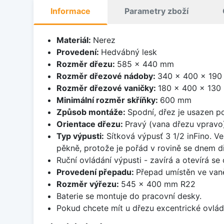
Informace
Parametry zboží
Materiál:
Nerez
Provedení:
Hedvábný lesk
Rozměr dřezu:
585 x 440 mm
Rozměr dřezové nádoby:
340 x 400 x 19
Rozměr dřezové vaničky:
180 x 400 x 13
Minimální rozměr skříňky:
600 mm
Způsob montáže:
Spodní, dřez je usazen p
Orientace dřezu:
Pravý (vana dřezu vpravo
Typ výpusti:
Sítková výpusť 3 1/2 inFino. Ve
pěkně, protože je pořád v rovině se dnem d
Ruční ovládání výpusti - zavírá a otevírá se
Provedení přepadu:
Přepad umístěn ve van
Rozměr výřezu:
545 x 400 mm R22
Baterie se montuje do pracovní desky.
Pokud chcete mít u dřezu excentrické ovlád