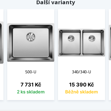
Další varianty
500-U
340/340-U
Cena
Cena
7 731 Kč
15 390 Kč
2 ks skladem
Běžně skladem