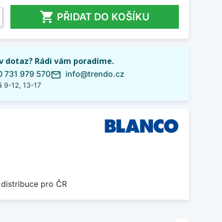

PŘIDAT DO KOŠÍKU
iv dotaz? Rádi vám poradíme.
 731 979 570
info@trendo.cz
mail_outline
 9-12, 13-17
 distribuce pro ČR