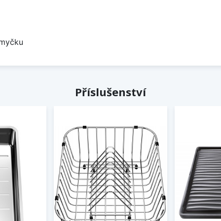
 myčku
Příslušenství