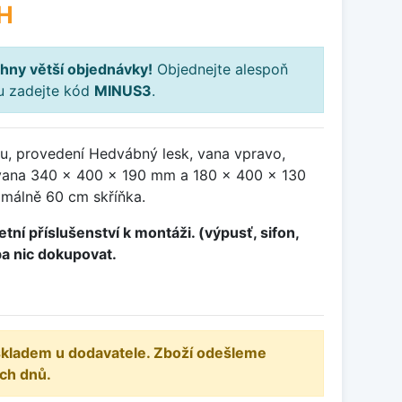
H
hny větší objednávky!
Objednejte alespoň
ku zadejte kód
MINUS3
.
u, provedení Hedvábný lesk, vana vpravo,
ana 340 x 400 x 190 mm a 180 x 400 x 130
málně 60 cm skříňka.
tní příslušenství k montáži. (výpusť, sifon,
ba nic dokupovat.
 skladem u dodavatele. Zboží odešleme
ch dnů.