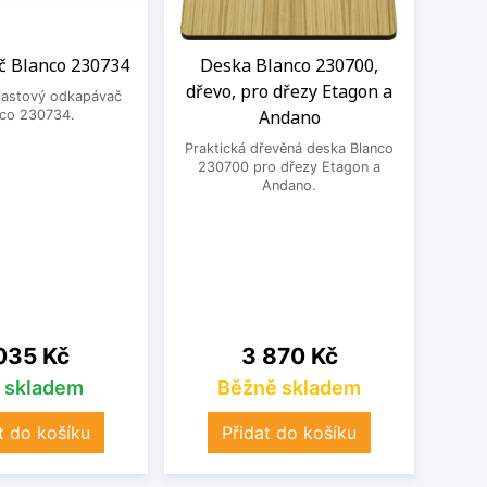
 Blanco 230734
Deska Blanco 230700,
Desk
dřevo, pro dřezy Etagon a
plastový odkapávač
Andano
nco 230734.
Prak
krá
Praktická dřevěná deska Blanco
230700 pro dřezy Etagon a
Andano.
na
Cena
035 Kč
3 870 Kč
s skladem
Běžně skladem
t do košíku
Přidat do košíku