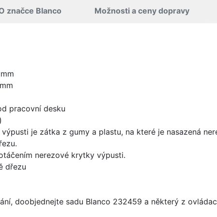
O značce Blanco
Možnosti a ceny dopravy
0 mm
0 mm
od pracovní desku
)
 výpusti je zátka z gumy a plastu, na které je nasazená ne
řezu.
 otáčením nerezové krytky výpusti.
ě dřezu
ání, doobjednejte sadu Blanco 232459 a některý z ovládací