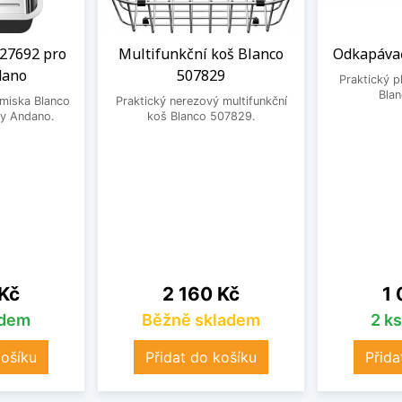
27692 pro
Multifunkční koš Blanco
Odkapávač
dano
507829
Praktický 
Bla
 miska Blanco
Praktický nerezový multifunkční
y Andano.
koš Blanco 507829.
Cena
Ce
 Kč
2 160 Kč
1 
adem
Běžně skladem
2 k
košíku
Přidat do košíku
Přida