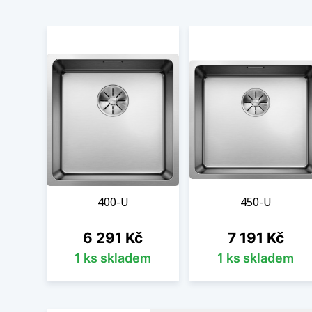
400-U
450-U
Cena
Cena
6 291 Kč
7 191 Kč
1 ks skladem
1 ks skladem