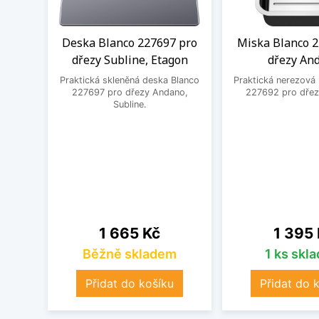
Deska Blanco 227697 pro
Miska Blanco 2
dřezy Subline, Etagon
dřezy An
Praktická skleněná deska Blanco
Praktická nerezová
227697 pro dřezy Andano,
227692 pro dřez
Subline.
Cena
Cena
1 665 Kč
1 395
Běžně skladem
1 ks skl
Přidat do košíku
Přidat do 