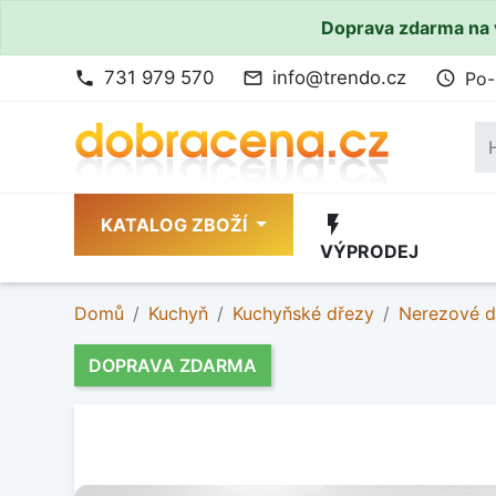
Doprava zdarma na 
731 979 570
info@trendo.cz
Po-
phone
mail_outline
access_time
flash_on
KATALOG ZBOŽÍ
VÝPRODEJ
Domů
Kuchyň
Kuchyňské dřezy
Nerezové d
DOPRAVA ZDARMA