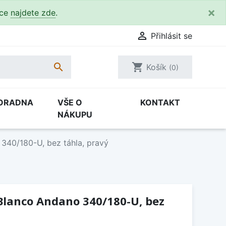
×
kce
najdete zde
.

Přihlásit se

shopping_cart
Košík
(0)
ORADNA
VŠE O
KONTAKT
NÁKUPU
340/180-U, bez táhla, pravý
Blanco Andano 340/180-U, bez