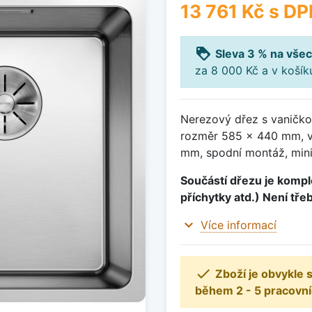
13 761 Kč
s DP
loyalty
Sleva 3 % na všec
za 8 000 Kč a v koší
Nerezový dřez s vaničko
rozměr 585 x 440 mm, v
mm, spodní montáž, mini
Součástí dřezu je komple
příchytky atd.) Není tře
expand_more
Více informací

Zboží je obvykle
během 2 - 5 pracovní