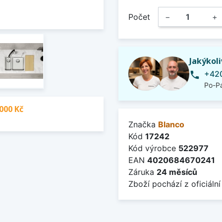
Počet
−
+
Jakýkol
+420
phone
Po-Pá
000 Kč
Značka
Blanco
Kód
17242
Kód výrobce
522977
EAN
4020684670241
Záruka
24 měsíců
Zboží pochází z oficiální