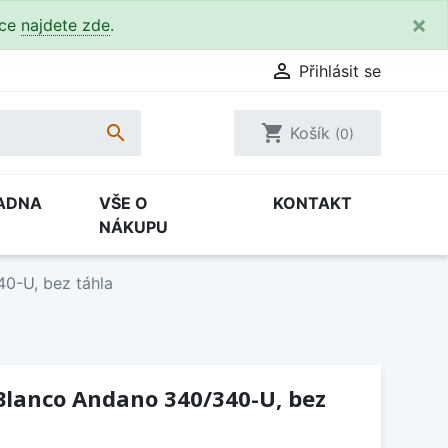
×
kce
najdete zde
.

Přihlásit se

shopping_cart
Košík
(0)
ADNA
VŠE O
KONTAKT
NÁKUPU
0-U, bez táhla
Blanco Andano 340/340-U, bez