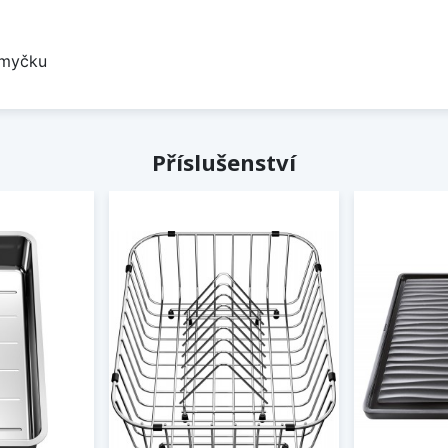
 myčku
Příslušenství