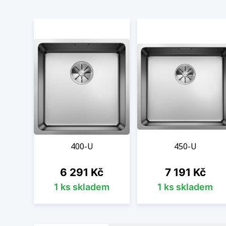
400-U
450-U
Cena
Cena
6 291 Kč
7 191 Kč
1 ks skladem
1 ks skladem