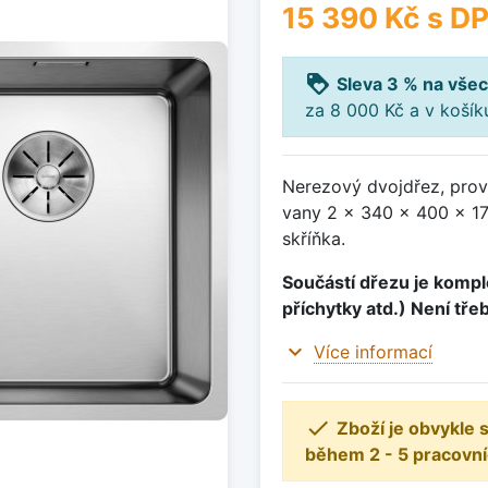
15 390 Kč
s D
loyalty
Sleva 3 % na všec
za 8 000 Kč a v koší
Nerezový dvojdřez, pro
vany 2 x 340 x 400 x 1
skříňka.
Součástí dřezu je komple
příchytky atd.) Není tře
expand_more
Více informací

Zboží je obvykle
během 2 - 5 pracovní