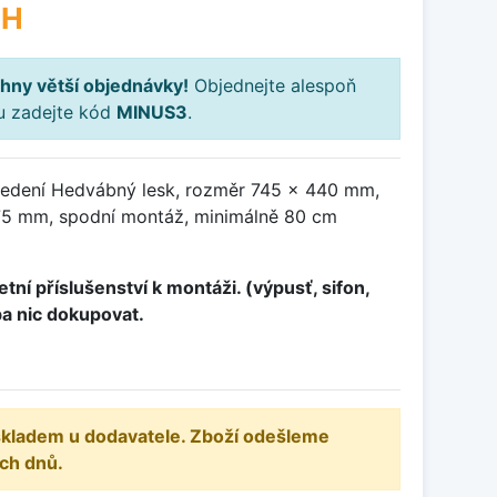
PH
hny větší objednávky!
Objednejte alespoň
ku zadejte kód
MINUS3
.
vedení Hedvábný lesk, rozměr 745 x 440 mm,
75 mm, spodní montáž, minimálně 80 cm
tní příslušenství k montáži. (výpusť, sifon,
ba nic dokupovat.
 skladem u dodavatele. Zboží odešleme
ch dnů.