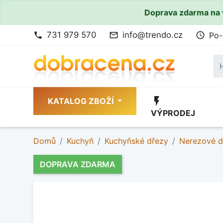
Doprava zdarma na 
731 979 570
info@trendo.cz
Po-
phone
mail_outline
access_time
flash_on
KATALOG ZBOŽÍ
VÝPRODEJ
Domů
Kuchyň
Kuchyňské dřezy
Nerezové d
DOPRAVA ZDARMA