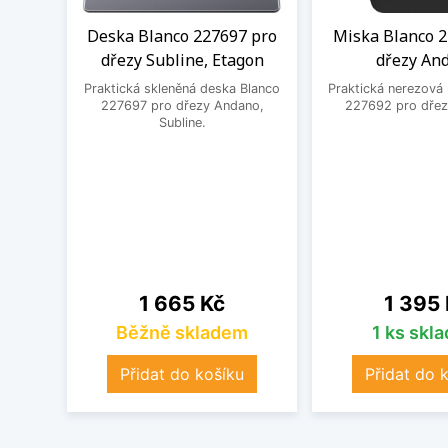
Deska Blanco 227697 pro
Miska Blanco 2
dřezy Subline, Etagon
dřezy An
Praktická skleněná deska Blanco
Praktická nerezová
227697 pro dřezy Andano,
227692 pro dřez
Subline.
Cena
Cena
1 665 Kč
1 395
Běžně skladem
1 ks skl
Přidat do košíku
Přidat do 