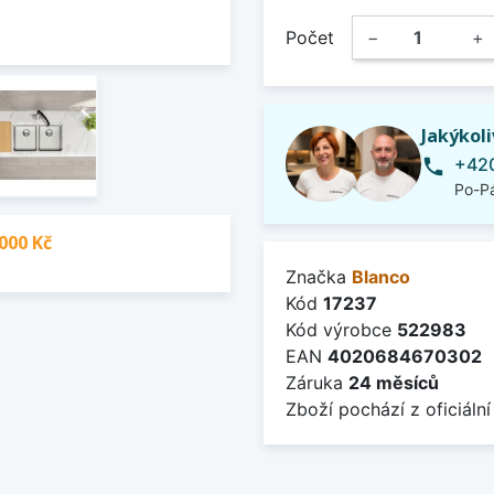
Počet
−
+
Jakýkol
+420
phone
Po-Pá
000 Kč
Značka
Blanco
Kód
17237
Kód výrobce
522983
EAN
4020684670302
Záruka
24 měsíců
Zboží pochází z oficiální