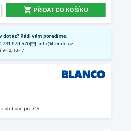

PŘIDAT DO KOŠÍKU
iv dotaz? Rádi vám poradíme.
 731 979 570
info@trendo.cz
mail_outline
 9-12, 13-17
 distribuce pro ČR