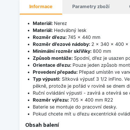
Informace
Parametry zboží
Materiál:
Nerez
Materiál:
Hedvábný lesk
Rozměr dřezu:
745 x 440 mm
Rozměr dřezové nádoby:
2 x 340 x 400 x
Minimální rozměr skříňky:
800 mm
Způsob montáže:
Spodní, dřez je usazen p
Orientace dřezu:
Pouze jeden způsob mon
Provedení přepadu:
Přepad umístěn ve van
Typ výpusti:
Sítková výpusť 3 1/2 inFino. Ve
pěkně, protože je pořád v rovině se dnem d
Ruční ovládání výpusti - zavírá a otevírá se
Rozměr výřezu:
705 x 400 mm R22
Baterie se montuje do pracovní desky.
Pokud chcete mít u dřezu excentrické ovlád
Obsah balení