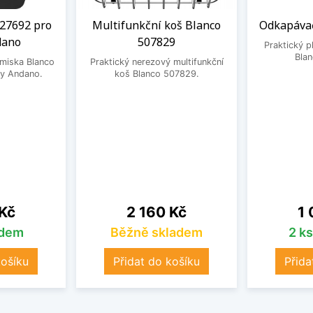
27692 pro
Multifunkční koš Blanco
Odkapávač
dano
507829
Praktický 
Bla
 miska Blanco
Praktický nerezový multifunkční
y Andano.
koš Blanco 507829.
Cena
Ce
 Kč
2 160 Kč
1 
adem
Běžně skladem
2 k
košíku
Přidat do košíku
Přida