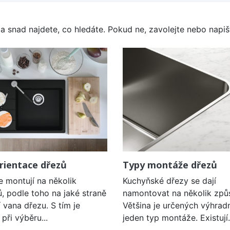
a snad najdete, co hledáte. Pokud ne, zavolejte nebo napišt
rientace dřezů
Typy montáže dřezů
e montují na několik
Kuchyňské dřezy se dají
, podle toho na jaké straně
namontovat na několik způ
í vana dřezu. S tím je
Většina je určených výhrad
při výběru...
jeden typ montáže. Existují.