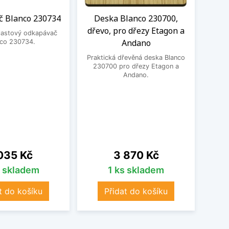
 Blanco 230734
Deska Blanco 230700,
Sa
dřevo, pro dřezy Etagon a
excen
plastový odkapávač
Andano
2324
nco 230734.
Praktická dřevěná deska Blanco
Pok
230700 pro dřezy Etagon a
exce
Andano.
sady e
bez
odtoko
nov
lank
na
Cena
035 Kč
3 870 Kč
s skladem
1 ks skladem
t do košíku
Přidat do košíku