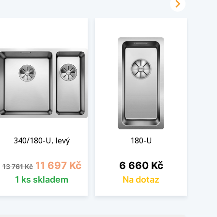

340/180-U, levý
180-U
Běžná cena
Cena
Cena
11 697 Kč
6 660 Kč
13 761 Kč
1 ks skladem
Na dotaz