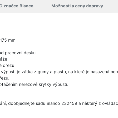
O značce Blanco
Možnosti a ceny dopravy
 175 mm
od pracovní desku
táže
ě dřezu
 výpusti je zátka z gumy a plastu, na které je nasazená ne
řezu.
 otáčením nerezové krytky výpusti.
ání, doobjednejte sadu Blanco 232459 a některý z ovládací