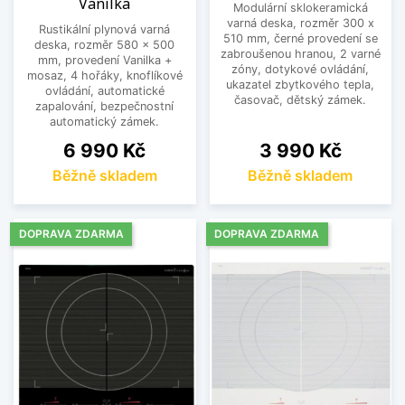
Vanilka
Modulární sklokeramická
varná deska, rozměr 300 x
Rustikální plynová varná
510 mm, černé provedení se
deska, rozměr 580 x 500
zabroušenou hranou, 2 varné
mm, provedení Vanilka +
zóny, dotykové ovládání,
mosaz, 4 hořáky, knoflíkové
ukazatel zbytkového tepla,
ovládání, automatické
časovač, dětský zámek.
zapalování, bezpečnostní
automatický zámek.
Cena
Cena
6 990 Kč
3 990 Kč
Běžně skladem
Běžně skladem
DOPRAVA ZDARMA
DOPRAVA ZDARMA