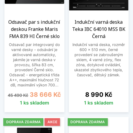
Odsavač par s indukční
Indukční varná deska
deskou Franke Maris
Teka IBC 64010 MSS BK
FMA 839 HI Černé sklo
Černá
Odsavač par integrovaný do
Indukční varná deska, rozměr
varné desky - odsávání je
600 x 510 mm, černé
aktivované automaticky,
provedení se zabroušeným
jakmile je varná deska v
sklem, 4 varné zóny, flex
provozu, šířka 83 cm,
zóna, dotykové ovládání,
provedení Černé sklo.
ukazatel zbytkového tepla,
Odsavač - energetická třída
časovač, dětský zámek.
A++, maximální hlučnost 72
dB, maximální výkon 700...
Běžná cena
Cena
Cena
38 666 Kč
8 990 Kč
45 490 Kč
1 ks skladem
1 ks skladem
DOPRAVA ZDARMA
AKCE
DOPRAVA ZDARMA