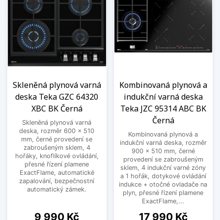
Skleněná plynová varná
Kombinovaná plynová a
deska Teka GZC 64320
indukční varná deska
XBC BK Černá
Teka JZC 95314 ABC BK
Černá
Skleněná plynová varná
deska, rozměr 600 x 510
Kombinovaná plynová a
mm, černé provedení se
indukční varná deska, rozměr
zabroušeným sklem, 4
900 x 510 mm, černé
hořáky, knoflíkové ovládání,
provedení se zabroušeným
přesné řízení plamene
sklem, 4 indukční varné zóny
ExactFlame, automatické
a 1 hořák, dotykové ovládání
zapalování, bezpečnostní
indukce + otočné ovladače na
automatický zámek.
plyn, přesné řízení plamene
ExactFlame,...
Cena
Cena
9 990 Kč
17 990 Kč