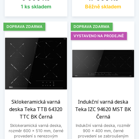
1 ks skladem
Běžně skladem
DOPRAVA ZDARMA
DOPRAVA ZDARMA
VYSTAVENO NA PRODEJNĚ
Sklokeramická varná
Indukční varná deska
deska Teka TTB 64320
Teka IZC 94620 MST BK
TTC BK Černá
Černá
Sklokeramická varná deska,
Indukční varná deska, rozměr
rozměr 600 x 510 mm, černé
900 x 400 mm, černé
provedení s nerezovým
provedení se zabroušeným