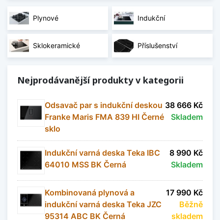
Plynové
Indukční
Sklokeramické
Příslušenství
Nejprodávanější produkty v kategorii
Odsavač par s indukční deskou
38 666 Kč
Franke Maris FMA 839 HI Černé
Skladem
sklo
Indukční varná deska Teka IBC
8 990 Kč
64010 MSS BK Černá
Skladem
Kombinovaná plynová a
17 990 Kč
indukční varná deska Teka JZC
Běžně
95314 ABC BK Černá
skladem