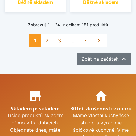
Běžně skladem
Běžně skladem
Zobrazuji 1. - 24. z celkem 151 produktů
Další
1
2
3
…
7


Zpět na začátek
Proč nakupovat u nás?
store_mall_directory
home
Skladem je skladem
30 let zkušeností v oboru
Tisíce produktů skladem
Máme vlastní kuchyňské
přímo v Pardubicích.
studio a vyrábíme
Objednáte dnes, máte
špičkové kuchyně. Víme