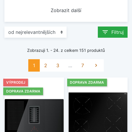
Zobrazit další
filter_list
Filtruj
Zobrazuji 1. - 24. z celkem 151 produktů
Další
1
2
3
…
7

VÝPRODEJ
DOPRAVA ZDARMA
DOPRAVA ZDARMA