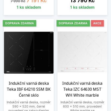
7 191 Kč
13 790 Kč
7 990 Kč
1 ks skladem
1 ks skladem
DOPRAVA ZDARMA
DOPRAVA ZDARMA
AKCE
Indukční varná deska
Indukční varná deska
Teka IBF 64210 SSM BK
Teka IZC 64630 MST
Černé sklo
WH White marble
Indukční varná deska, rozměr
Indukční varná deska, rozměr
590 x 520 mm, černé
600 x 510 mm, provedení
provedení se zabroušeným
White marble se