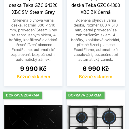
deska Teka GZC 64320
deska Teka GZC 64300
XBC SM Steam Grey
XBC BK Černá
Skleněná plynová varná
Skleněná plynová varná
deska, rozměr 600 x 510
deska, rozměr 600 x 510
mm, provedení Steam Grey
mm, černé provedení se
se zabroušeným sklem, 4
zabroušeným sklem, 4
hořáky, knoflíkové ovládání,
hořáky, knoflíkové ovládání,
přesné řízení plamene
přesné řízení plamene
ExactFlame, automatické
ExactFlame, automatické
zapalování, bezpečnostní
zapalování, bezpečnostní
automatický zámek.
automatický zámek.
Cena
Cena
9 990 Kč
6 990 Kč
Běžně skladem
Běžně skladem
DOPRAVA ZDARMA
DOPRAVA ZDARMA