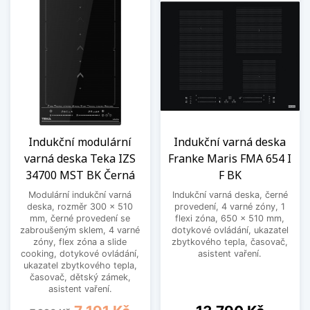
Indukční modulární
Indukční varná deska
varná deska Teka IZS
Franke Maris FMA 654 I
34700 MST BK Černá
F BK
Modulární indukční varná
Indukční varná deska, černé
deska, rozměr 300 x 510
provedení, 4 varné zóny, 1
mm, černé provedení se
flexi zóna, 650 x 510 mm,
zabroušeným sklem, 4 varné
dotykové ovládání, ukazatel
zóny, flex zóna a slide
zbytkového tepla, časovač,
cooking, dotykové ovládání,
asistent vaření.
ukazatel zbytkového tepla,
časovač, dětský zámek,
asistent vaření.
Běžná cena
Cena
Cena