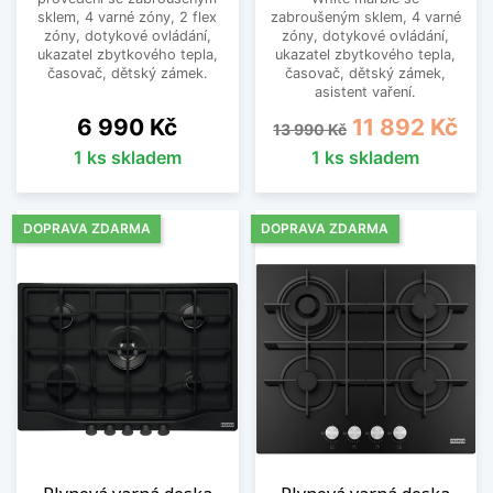
sklem, 4 varné zóny, 2 flex
zabroušeným sklem, 4 varné
zóny, dotykové ovládání,
zóny, dotykové ovládání,
ukazatel zbytkového tepla,
ukazatel zbytkového tepla,
časovač, dětský zámek.
časovač, dětský zámek,
asistent vaření.
Cena
Běžná cena
Cena
6 990 Kč
11 892 Kč
13 990 Kč
1 ks skladem
1 ks skladem
DOPRAVA ZDARMA
DOPRAVA ZDARMA