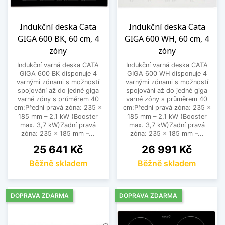
Indukční deska Cata
Indukční deska Cata
GIGA 600 BK, 60 cm, 4
GIGA 600 WH, 60 cm, 4
zóny
zóny
Indukční varná deska CATA
Indukční varná deska CATA
GIGA 600 BK disponuje 4
GIGA 600 WH disponuje 4
varnými zónami s možností
varnými zónami s možností
spojování až do jedné giga
spojování až do jedné giga
varné zóny s průměrem 40
varné zóny s průměrem 40
cm:Přední pravá zóna: 235 ×
cm:Přední pravá zóna: 235 ×
185 mm – 2,1 kW (Booster
185 mm – 2,1 kW (Booster
max. 3,7 kW)Zadní pravá
max. 3,7 kW)Zadní pravá
zóna: 235 × 185 mm –...
zóna: 235 × 185 mm –...
Cena
Cena
25 641 Kč
26 991 Kč
Běžně skladem
Běžně skladem
DOPRAVA ZDARMA
DOPRAVA ZDARMA