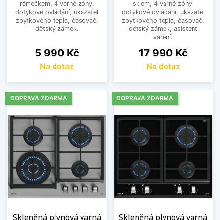
rámečkem, 4 varné zóny,
sklem, 4 varné zóny,
dotykové ovládání, ukazatel
dotykové ovládání, ukazatel
zbytkového tepla, časovač,
zbytkového tepla, časovač,
dětský zámek.
dětský zámek, asistent
vaření.
Cena
Cena
5 990 Kč
17 990 Kč
Na dotaz
Na dotaz
DOPRAVA ZDARMA
DOPRAVA ZDARMA
Skleněná plynová varná
Skleněná plynová varná