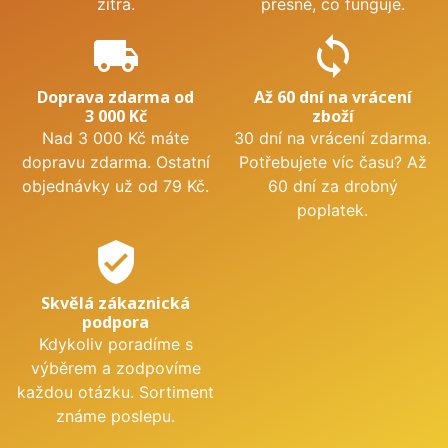
zítra.
přesně, co funguje.
local_shipping
sync
Doprava zdarma od
Až 60 dní na vrácení
3 000 Kč
zboží
Nad 3 000 Kč máte
30 dní na vrácení zdarma.
dopravu zdarma. Ostatní
Potřebujete víc času? Až
objednávky už od 79 Kč.
60 dní za drobný
poplatek.
verified_user
Skvělá zákaznická
podpora
Kdykoliv poradíme s
výběrem a zodpovíme
každou otázku. Sortiment
známe poslepu.