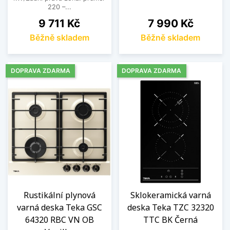
220 –...
Cena
Cena
9 711 Kč
7 990 Kč
Běžně skladem
Běžně skladem
DOPRAVA ZDARMA
DOPRAVA ZDARMA
Rustikální plynová
Sklokeramická varná
varná deska Teka GSC
deska Teka TZC 32320
64320 RBC VN OB
TTC BK Černá