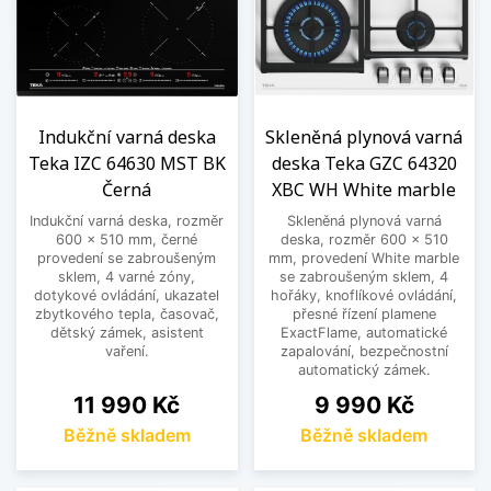
Indukční varná deska
Skleněná plynová varná
Teka IZC 64630 MST BK
deska Teka GZC 64320
Černá
XBC WH White marble
Indukční varná deska, rozměr
Skleněná plynová varná
600 x 510 mm, černé
deska, rozměr 600 x 510
provedení se zabroušeným
mm, provedení White marble
sklem, 4 varné zóny,
se zabroušeným sklem, 4
dotykové ovládání, ukazatel
hořáky, knoflíkové ovládání,
zbytkového tepla, časovač,
přesné řízení plamene
dětský zámek, asistent
ExactFlame, automatické
vaření.
zapalování, bezpečnostní
automatický zámek.
Cena
Cena
11 990 Kč
9 990 Kč
Běžně skladem
Běžně skladem