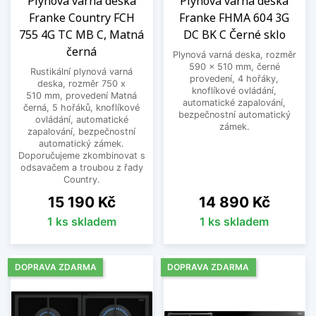
Plynová varná deska
Plynová varná deska
Franke Country FCH
Franke FHMA 604 3G
755 4G TC MB C, Matná
DC BK C Černé sklo
černá
Plynová varná deska, rozměr
590 x 510 mm, černé
Rustikální plynová varná
provedení, 4 hořáky,
deska, rozměr 750 x
knoflíkové ovládání,
510 mm, provedení Matná
automatické zapalování,
černá, 5 hořáků, knoflíkové
bezpečnostní automatický
ovládání, automatické
zámek.
zapalování, bezpečnostní
automatický zámek.
Doporučujeme zkombinovat s
odsavačem a troubou z řady
Country.
Cena
Cena
15 190 Kč
14 890 Kč
1 ks skladem
1 ks skladem
DOPRAVA ZDARMA
DOPRAVA ZDARMA