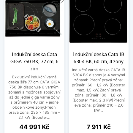
Indukční deska Cata
Indukční deska Cata IB
GIGA 750 BK, 77 cm, 6
6304 BK, 60 cm, 4 zóny
zón
Indukční varná deska CATA IB
6304 BK disponuje 4 varnými
Exkluzivní indukční varná
zónami: Přední pravá zóna:
deska šíře 77 cm CATA GIGA
průměr 160 – 1,2 kW (Booster
750 BK disponuje 6 varnými
max. 1,5 kW)Zadní pravá
zónami s možností spojování
zóna: průměr 180 – 1,8 kW
až do jedné giga varné zóny
(Booster max. 2,3 kW)Přední
s průměrem 40 cm + jedné
levá zóna: průměr 210 – 2,0
obdélníkové zóny:Přední
kW...
pravá zóna: 235 × 185 mm –
2,1 kW (Booster...
Cena
Cena
44 991 Kč
7 911 Kč