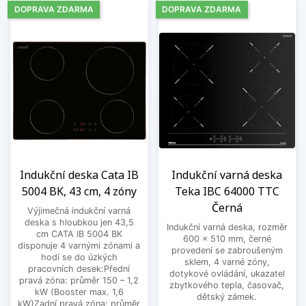
DOPRAVA ZDARMA
DOPRAVA ZDARMA
Indukční deska Cata IB
Indukční varná deska
5004 BK, 43 cm, 4 zóny
Teka IBC 64000 TTC
Černá
Výjimečná indukční varná
deska s hloubkou jen 43,5
Indukční varná deska, rozměr
cm CATA IB 5004 BK
600 x 510 mm, černé
disponuje 4 varnými zónami a
provedení se zabroušeným
hodí se do úzkých
sklem, 4 varné zóny,
pracovních desek:Přední
dotykové ovládání, ukazatel
pravá zóna: průměr 150 – 1,2
zbytkového tepla, časovač,
kW (Booster max. 1,6
dětský zámek.
kW)Zadní pravá zóna: průměr