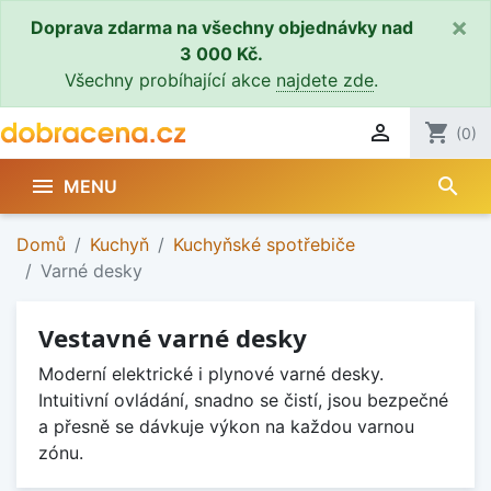
×
Doprava zdarma na všechny objednávky nad
3 000 Kč.
Všechny probíhající akce
najdete zde
.

shopping_cart
(0)
search

MENU
Domů
Kuchyň
Kuchyňské spotřebiče
Varné desky
Vestavné varné desky
Moderní elektrické i plynové varné desky.
Intuitivní ovládání, snadno se čistí, jsou bezpečné
a přesně se dávkuje výkon na každou varnou
zónu.