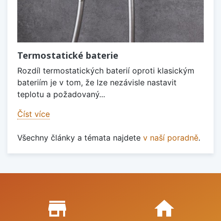
Termostatické baterie
Rozdíl termostatických baterií oproti klasickým
bateriím je v tom, že lze nezávisle nastavit
teplotu a požadovaný...
Číst více
Všechny články a témata najdete
v naší poradně
.
Proč nakupovat u nás?
store_mall_directory
home