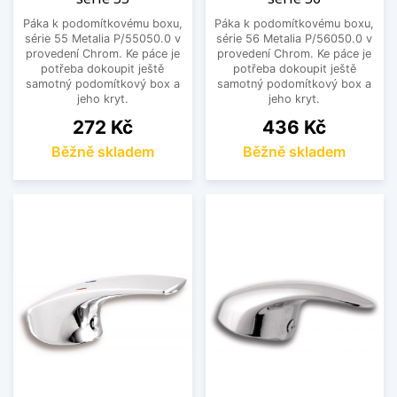
Páka k podomítkovému boxu,
Páka k podomítkovému boxu,
série 55 Metalia P/55050.0 v
série 56 Metalia P/56050.0 v
provedení Chrom. Ke páce je
provedení Chrom. Ke páce je
potřeba dokoupit ještě
potřeba dokoupit ještě
samotný podomítkový box a
samotný podomítkový box a
jeho kryt.
jeho kryt.
Cena
Cena
272 Kč
436 Kč
Běžně skladem
Běžně skladem