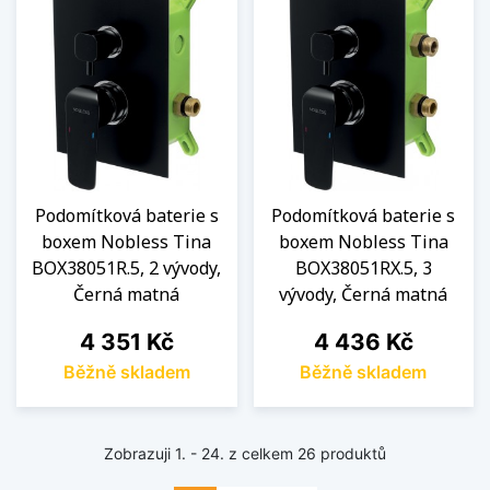
Podomítková baterie s
Podomítková baterie s
boxem Nobless Tina
boxem Nobless Tina
BOX38051R.5, 2 vývody,
BOX38051RX.5, 3
Černá matná
vývody, Černá matná
Cena
Cena
4 351 Kč
4 436 Kč
Běžně skladem
Běžně skladem
Zobrazuji 1. - 24. z celkem 26 produktů