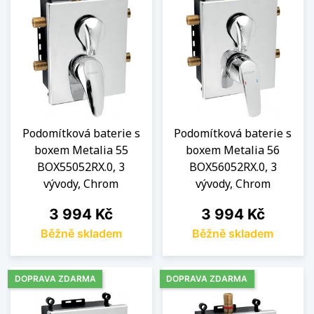
Podomítková baterie s
Podomítková baterie s
boxem Metalia 55
boxem Metalia 56
BOX55052RX.0, 3
BOX56052RX.0, 3
vývody, Chrom
vývody, Chrom
Cena
Cena
3 994 Kč
3 994 Kč
Běžně skladem
Běžně skladem
DOPRAVA ZDARMA
DOPRAVA ZDARMA