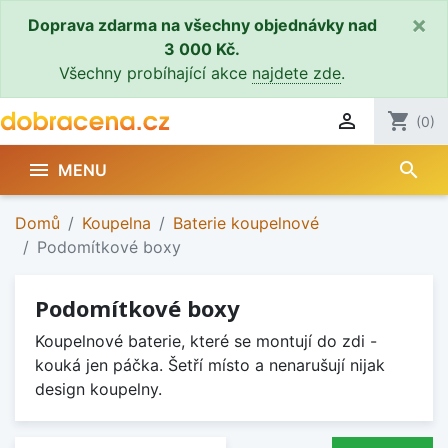
×
Doprava zdarma na všechny objednávky nad
3 000 Kč.
Všechny probíhající akce
najdete zde
.

shopping_cart
(0)
search

MENU
Domů
Koupelna
Baterie koupelnové
Podomítkové boxy
Podomítkové boxy
Koupelnové baterie, které se montují do zdi -
kouká jen páčka. Šetří místo a nenarušují nijak
design koupelny.