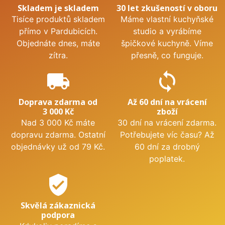
Skladem je skladem
30 let zkušeností v oboru
Tisíce produktů skladem
Máme vlastní kuchyňské
přímo v Pardubicích.
studio a vyrábíme
Objednáte dnes, máte
špičkové kuchyně. Víme
zítra.
přesně, co funguje.
local_shipping
sync
Doprava zdarma od
Až 60 dní na vrácení
3 000 Kč
zboží
Nad 3 000 Kč máte
30 dní na vrácení zdarma.
dopravu zdarma. Ostatní
Potřebujete víc času? Až
objednávky už od 79 Kč.
60 dní za drobný
poplatek.
verified_user
Skvělá zákaznická
podpora