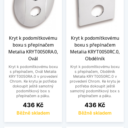
Kryt k podomítkovému
Kryt k podomítkovému
boxu s přepínačem
boxu s přepínačem
Metalia KRYT0050RA.0,
Metalia KRYT0050RC.0,
Ovál
Obdélník
Kryt k podomítkovému boxu
Kryt k podomítkovému boxu
s přepínačem, Ovál Metalia
s přepínačem, Obdélník
KRYT0050RA.0 v provedení
Metalia KRYT0050RC.0 v
Chrom. Ke krytu je potřeba
provedení Chrom. Ke krytu je
dokoupit ještě samotný
potřeba dokoupit ještě
podomítkový box s
samotný podomítkový box s
přepínačem a páku.
přepínačem a páku.
Cena
Cena
436 Kč
436 Kč
Běžně skladem
Běžně skladem