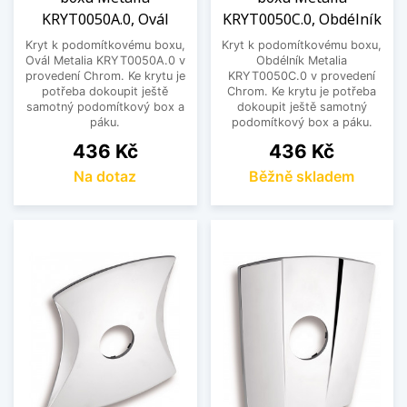
KRYT0050A.0, Ovál
KRYT0050C.0, Obdélník
Kryt k podomítkovému boxu,
Kryt k podomítkovému boxu,
Ovál Metalia KRYT0050A.0 v
Obdélník Metalia
provedení Chrom. Ke krytu je
KRYT0050C.0 v provedení
potřeba dokoupit ještě
Chrom. Ke krytu je potřeba
samotný podomítkový box a
dokoupit ještě samotný
páku.
podomítkový box a páku.
Cena
Cena
436 Kč
436 Kč
Na dotaz
Běžně skladem