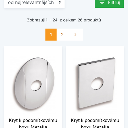
filter_list
Filtruj
Zobrazuji 1. - 24. z celkem 26 produktů
Další
1
2

Kryt k podomítkovému
Kryt k podomítkovému
boxu Metalia
boxu Metalia