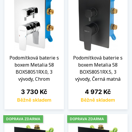
Podomítková baterie s
Podomítková baterie s
boxem Metalia 58
boxem Metalia 58
BOX58051RX.0, 3
BOX58051RX.5, 3
vývody, Chrom
vývody, Černá matná
Cena
Cena
3 730 Kč
4 972 Kč
Běžně skladem
Běžně skladem
DOPRAVA ZDARMA
DOPRAVA ZDARMA