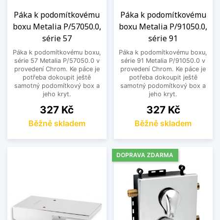
Páka k podomítkovému
Páka k podomítkovému
boxu Metalia P/57050.0,
boxu Metalia P/91050.0,
série 57
série 91
Páka k podomítkovému boxu,
Páka k podomítkovému boxu,
série 57 Metalia P/57050.0 v
série 91 Metalia P/91050.0 v
provedení Chrom. Ke páce je
provedení Chrom. Ke páce je
potřeba dokoupit ještě
potřeba dokoupit ještě
samotný podomítkový box a
samotný podomítkový box a
jeho kryt.
jeho kryt.
Cena
Cena
327 Kč
327 Kč
Běžně skladem
Běžně skladem
DOPRAVA ZDARMA