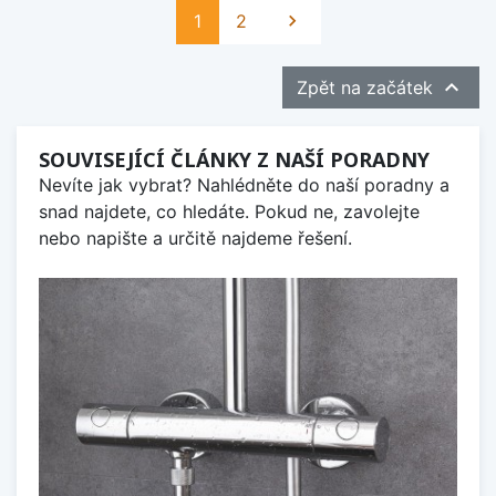
Další
1
2


Zpět na začátek
SOUVISEJÍCÍ ČLÁNKY Z NAŠÍ PORADNY
Nevíte jak vybrat? Nahlédněte do naší poradny a
snad najdete, co hledáte. Pokud ne, zavolejte
nebo napište a určitě najdeme řešení.