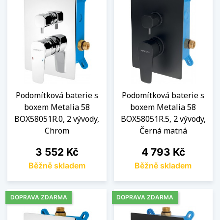
Podomítková baterie s
Podomítková baterie s
boxem Metalia 58
boxem Metalia 58
BOX58051R.0, 2 vývody,
BOX58051R.5, 2 vývody,
Chrom
Černá matná
Cena
Cena
3 552 Kč
4 793 Kč
Běžně skladem
Běžně skladem
DOPRAVA ZDARMA
DOPRAVA ZDARMA