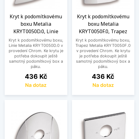
Kryt k podomítkovému
Kryt k podomítkovému
boxu Metalia
boxu Metalia
KRYT0050D.0, Linie
KRYT0050F.0, Trapez
Kryt k podomítkovému boxu,
Kryt k podomítkovému boxu,
Linie Metalia KRYT0050D.0 v
Trapez Metalia KRYT0050F.0
provedení Chrom. Ke krytu je
v provedení Chrom. Ke krytu
potřeba dokoupit ještě
je potřeba dokoupit ještě
samotný podomítkový box a
samotný podomítkový box a
páku.
páku.
Cena
Cena
436 Kč
436 Kč
Na dotaz
Na dotaz