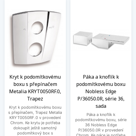
Kryt k podomítkovému
Páka a knoflík k
boxu s přepínačem
podomítkovému boxu
Metalia KRYT0050RF.0,
Nobless Edge
Trapez
P/36050.0R, série 36,
sada
Kryt k podomítkovému boxu
s přepínačem, Trapez Metalia
Páka a knoflík k
KRYT0050RF.0 v provedení
podomítkovému boxu, série
Chrom. Ke krytu je potřeba
36 Nobless Edge
dokoupit ještě samotný
P/36050.0R v provedení
podomítkový box s
Chrom. Ke páce je potřeba