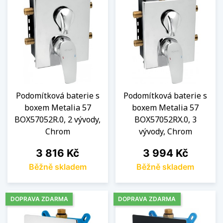
Podomítková baterie s
Podomítková baterie s
boxem Metalia 57
boxem Metalia 57
BOX57052R.0, 2 vývody,
BOX57052RX.0, 3
Chrom
vývody, Chrom
Cena
Cena
3 816 Kč
3 994 Kč
Běžně skladem
Běžně skladem
DOPRAVA ZDARMA
DOPRAVA ZDARMA