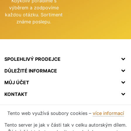
Kdykoliv poradíme s
výběrem a zodpovíme
každou otázku. Sortiment
známe poslepu.
SPOLEHLIVÝ PRODEJCE
DŮLEŽITÉ INFORMACE
MŮJ ÚČET
KONTAKT
Tento web využívá soubory cookies –
více informací
Tento server je jak v části tak v celku autorským dílem.