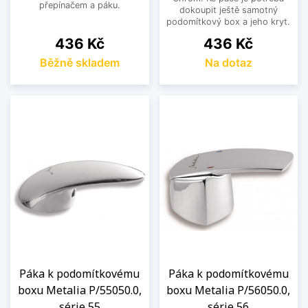
přepínačem a páku.
dokoupit ještě samotný
podomítkový box a jeho kryt.
Cena
Cena
436 Kč
436 Kč
Běžně skladem
Na dotaz
Páka k podomítkovému
Páka k podomítkovému
boxu Metalia P/55050.0,
boxu Metalia P/56050.0,
série 55
série 56