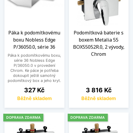
Páka k podomítkovému
Podomítková baterie s
boxu Nobless Edge
boxem Metalia 55
P/36050.0, série 36
BOX55052R.0, 2 vývody,
Chrom
Páka k podomítkovému boxu,
série 36 Nobless Edge
P/36050.0 v provedení
Chrom. Ke páce je potřeba
dokoupit ještě samotný
podomítkový box a jeho kryt.
Cena
Cena
327 Kč
3 816 Kč
Běžně skladem
Běžně skladem
DOPRAVA ZDARMA
DOPRAVA ZDARMA