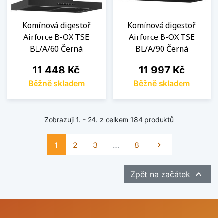
Komínová digestoř
Komínová digestoř
Airforce B-OX TSE
Airforce B-OX TSE
BL/A/60 Černá
BL/A/90 Černá
Cena
Cena
11 448 Kč
11 997 Kč
Běžně skladem
Běžně skladem
Zobrazuji 1. - 24. z celkem 184 produktů
Další
1
2
3
…
8


Zpět na začátek