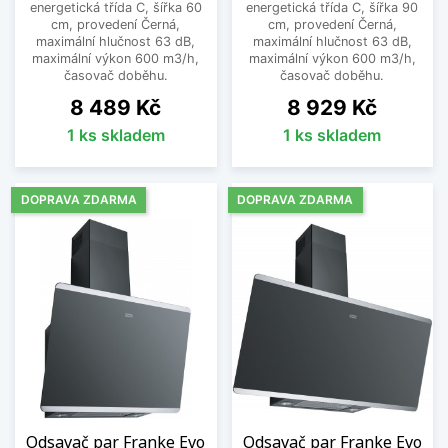
energetická třída C, šířka 60
energetická třída C, šířka 90
cm, provedení Černá,
cm, provedení Černá,
maximální hlučnost 63 dB,
maximální hlučnost 63 dB,
maximální výkon 600 m3/h,
maximální výkon 600 m3/h,
časovač doběhu.
časovač doběhu.
Cena
Cena
8 489 Kč
8 929 Kč
1 ks skladem
1 ks skladem
DOPRAVA ZDARMA
DOPRAVA ZDARMA
Odsavač par Franke Evo
Odsavač par Franke Evo