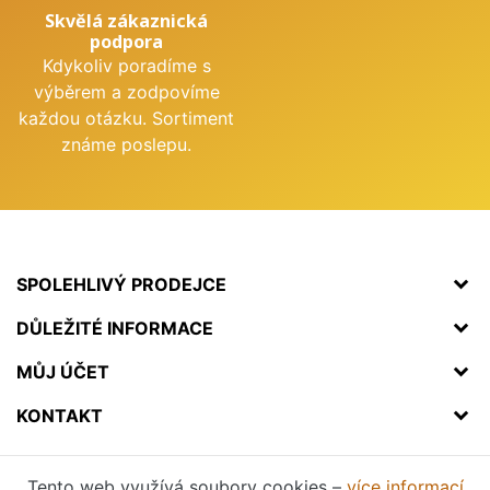
Skvělá zákaznická
podpora
Kdykoliv poradíme s
výběrem a zodpovíme
každou otázku. Sortiment
známe poslepu.
SPOLEHLIVÝ PRODEJCE
DŮLEŽITÉ INFORMACE
MŮJ ÚČET
KONTAKT
Tento web využívá soubory cookies –
více informací