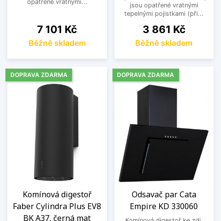
opatřené vratnými...
jsou opatřené vratnými
tepelnými pojistkami (při...
Cena
Cena
7 101 Kč
3 861 Kč
Běžně skladem
Běžně skladem
DOPRAVA ZDARMA
DOPRAVA ZDARMA
Komínová digestoř
Odsavač par Cata
Faber Cylindra Plus EV8
Empire KD 330060
BK A37, černá mat
Komínová digestoř ke zdi,