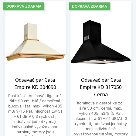
DOPRAVA ZDARMA
DOPRAVA ZDARMA
Odsavač par Cata
Odsavač par Cata
Empire KD 304090
Empire KD 317050
Černá
Rustikální komínová digestoř,
šíře 90 cm, bílá / nemořená
Komínová digestoř ke zdi,
buková lišta, max. výkon 405
šíře 50 cm, černá, max.
m3/h (15 Pa), hlučnost Lw 51
výkon 405 m3/h (5 Pa),
– 61 dB(A), 3 rychlosti,
hlučnost Lw 51 – 61 dB(A), 3
odsávací jednotky mají
rychlosti, odsávací jednotky
individuálně vyvažovanou
mají individuálně
turbínu, motory jsou
vyvažovanou turbínu, motory