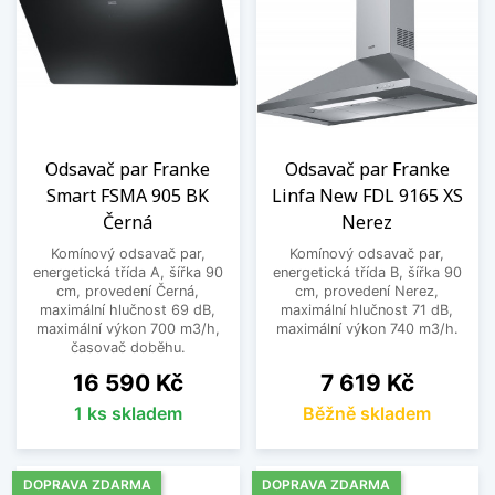
Odsavač par Franke
Odsavač par Franke
Smart FSMA 905 BK
Linfa New FDL 9165 XS
Černá
Nerez
Komínový odsavač par,
Komínový odsavač par,
energetická třída A, šířka 90
energetická třída B, šířka 90
cm, provedení Černá,
cm, provedení Nerez,
maximální hlučnost 69 dB,
maximální hlučnost 71 dB,
maximální výkon 700 m3/h,
maximální výkon 740 m3/h.
časovač doběhu.
Cena
Cena
16 590 Kč
7 619 Kč
1 ks skladem
Běžně skladem
DOPRAVA ZDARMA
DOPRAVA ZDARMA