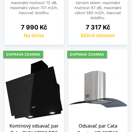
maximální hlučnost 72 dB,
černým sklem, maximální
maximální výkon 701 m3/h,
hlučnost 67 dB, maximální
časovač doběhu.
výkon 580 m3/h, časovač
doběhu.
Cena
Cena
7 990 Kč
7 317 Kč
Na dotaz
Běžně skladem
DOPRAVA ZDARMA
DOPRAVA ZDARMA
Komínový odsavač par
Odsavač par Cata