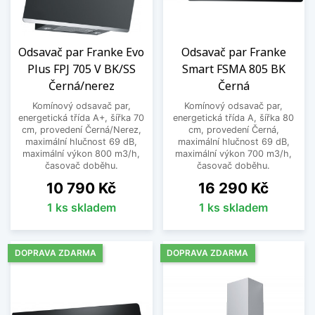
Odsavač par Franke Evo
Odsavač par Franke
Plus FPJ 705 V BK/SS
Smart FSMA 805 BK
Černá/nerez
Černá
Komínový odsavač par,
Komínový odsavač par,
energetická třída A+, šířka 70
energetická třída A, šířka 80
cm, provedení Černá/Nerez,
cm, provedení Černá,
maximální hlučnost 69 dB,
maximální hlučnost 69 dB,
maximální výkon 800 m3/h,
maximální výkon 700 m3/h,
časovač doběhu.
časovač doběhu.
Cena
Cena
10 790 Kč
16 290 Kč
1 ks skladem
1 ks skladem
DOPRAVA ZDARMA
DOPRAVA ZDARMA