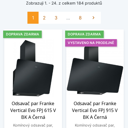
Zobrazuji 1. - 24. z celkem 184 produktů
Další
1
2
3
…
8

DOPRAVA ZDARMA
DOPRAVA ZDARMA
VYSTAVENO NA PRODEJNĚ
Odsavač par Franke
Odsavač par Franke
Vertical Evo FPJ 615 V
Vertical Evo FPJ 915 V
BK A Černá
BK A Černá
Komínový odsavač par,
Komínový odsavač par,