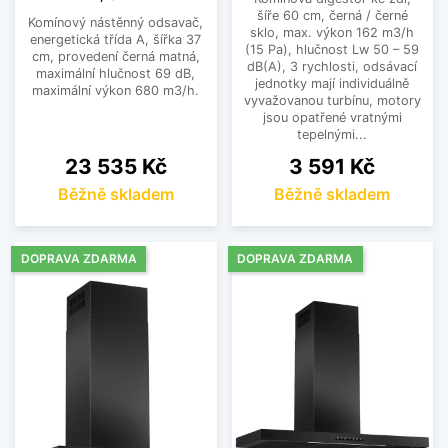
šíře 60 cm, černá / černé
Komínový nástěnný odsavač,
sklo, max. výkon 162 m3/h
energetická třída A, šířka 37
(15 Pa), hlučnost Lw 50 – 59
cm, provedení černá matná,
dB(A), 3 rychlosti, odsávací
maximální hlučnost 69 dB,
jednotky mají individuálně
maximální výkon 680 m3/h.
vyvažovanou turbínu, motory
jsou opatřené vratnými
tepelnými...
Cena
Cena
23 535 Kč
3 591 Kč
Běžně skladem
Běžně skladem
DOPRAVA ZDARMA
DOPRAVA ZDARMA