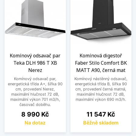
Komínový odsavač par
Komínová digestoř
Teka DLH 986 T XB
Faber Stilo Comfort BK
Nerez
MATT A90, černá mat
Komínový odsavač par,
Komínový nástěnný odsavač,
energetická třída A+, šířka 90
energetická třída B, šířka 90
cm, provedení Nerez,
cm, provedení černá matná,
maximální hlučnost 72 dB,
maximální hlučnost 72 dB,
maximální výkon 701 m3/h,
maximální výkon 690 m3/h.
časovač doběhu.
Cena
Cena
8 990 Kč
11 547 Kč
Na dotaz
Běžně skladem