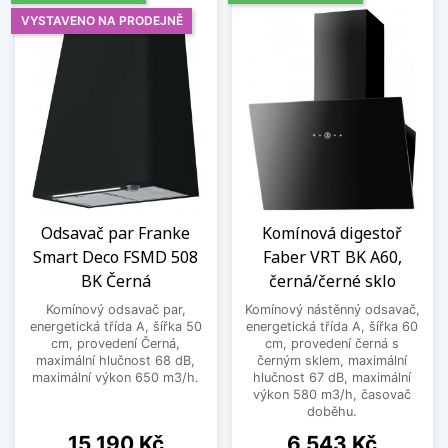
VYSTAVENO NA PRODEJNĚ
Odsavač par Franke
Komínová digestoř
Smart Deco FSMD 508
Faber VRT BK A60,
BK Černá
černá/černé sklo
Komínový odsavač par,
Komínový nástěnný odsavač,
energetická třída A, šířka 50
energetická třída A, šířka 60
cm, provedení Černá,
cm, provedení černá s
maximální hlučnost 68 dB,
černým sklem, maximální
maximální výkon 650 m3/h.
hlučnost 67 dB, maximální
výkon 580 m3/h, časovač
doběhu.
Cena
Cena
15 190 Kč
6 543 Kč