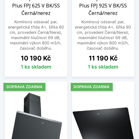
Plus FPJ 625 V BK/SS
Plus FPJ 925 V BK/SS
Černá/nerez
Černá/nerez
Komínový odsavač par,
Komínový odsavač par,
energetická třída A+, šířka 60
energetická třída A+, šířka 90
cm, provedení Černá/Nerez,
cm, provedení Černá/Nerez,
maximální hlučnost 69 dB,
maximální hlučnost 69 dB,
maximální výkon 800 m3/h,
maximální výkon 800 m3/h,
časovač doběhu.
časovač doběhu.
Cena
Cena
10 190 Kč
11 190 Kč
1 ks skladem
1 ks skladem
DOPRAVA ZDARMA
DOPRAVA ZDARMA