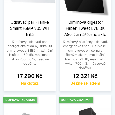
Odsavač par Franke
Komínová digestoř
Smart FSMA 905 WH
Faber Tweet EV8 BK
Bílá
A80, černá/černé sklo
Komínový odsavač par,
Komínový nástěnný odsavač,
energetická třída A, šířka 90
energetická třída C, šířka 80
cm, provedení Bílá, maximální
cm, provedení černá s
hlučnost 69 dB, maximální
černým sklem, maximální
výkon 700 m3/h, časovač
hlučnost 71 dB, maximální
doběhu.
výkon 700 m3/h, časovač
doběhu.
Cena
Cena
17 290 Kč
12 321 Kč
Na dotaz
Běžně skladem
DOPRAVA ZDARMA
DOPRAVA ZDARMA