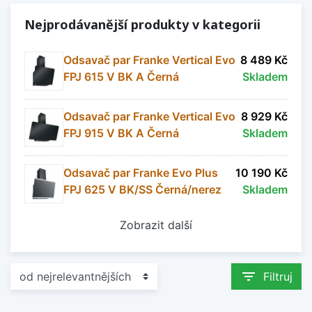
Nejprodávanější produkty v kategorii
Odsavač par Franke Vertical Evo
8 489 Kč
FPJ 615 V BK A Černá
Skladem
Odsavač par Franke Vertical Evo
8 929 Kč
FPJ 915 V BK A Černá
Skladem
Odsavač par Franke Evo Plus
10 190 Kč
FPJ 625 V BK/SS Černá/nerez
Skladem
Zobrazit další
filter_list
Filtruj