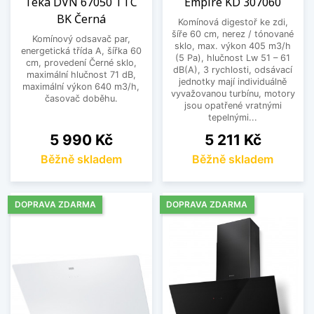
Teka DVN 67050 TTC
Empire KD 307060
BK Černá
Komínová digestoř ke zdi,
šíře 60 cm, nerez / tónované
Komínový odsavač par,
sklo, max. výkon 405 m3/h
energetická třída A, šířka 60
(5 Pa), hlučnost Lw 51 – 61
cm, provedení Černé sklo,
dB(A), 3 rychlosti, odsávací
maximální hlučnost 71 dB,
jednotky mají individuálně
maximální výkon 640 m3/h,
vyvažovanou turbínu, motory
časovač doběhu.
jsou opatřené vratnými
tepelnými...
Cena
Cena
5 990 Kč
5 211 Kč
Běžně skladem
Běžně skladem
DOPRAVA ZDARMA
DOPRAVA ZDARMA