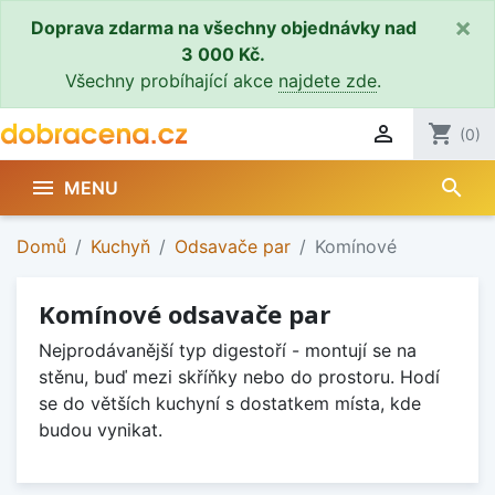
×
Doprava zdarma na všechny objednávky nad
3 000 Kč.
Všechny probíhající akce
najdete zde
.

shopping_cart
(0)
search

MENU
Domů
Kuchyň
Odsavače par
Komínové
Komínové odsavače par
Nejprodávanější typ digestoří - montují se na
stěnu, buď mezi skříňky nebo do prostoru. Hodí
se do větších kuchyní s dostatkem místa, kde
budou vynikat.