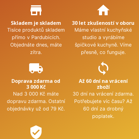
Proč nakupovat u nás?
store_mall_directory
home
Skladem je skladem
30 let zkušeností v oboru
Tisíce produktů skladem
Máme vlastní kuchyňské
přímo v Pardubicích.
studio a vyrábíme
Objednáte dnes, máte
špičkové kuchyně. Víme
zítra.
přesně, co funguje.
local_shipping
sync
Doprava zdarma od
Až 60 dní na vrácení
3 000 Kč
zboží
Nad 3 000 Kč máte
30 dní na vrácení zdarma.
dopravu zdarma. Ostatní
Potřebujete víc času? Až
objednávky už od 79 Kč.
60 dní za drobný
poplatek.
verified_user