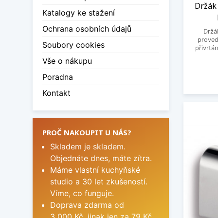
Držák 
Katalogy ke stažení
Ochrana osobních údajů
Držá
proved
Soubory cookies
přivrtá
Vše o nákupu
Poradna
Kontakt
PROČ NAKOUPIT U NÁS?
Skladem je skladem.
Objednáte dnes, máte zítra.
Máme vlastní kuchyňské
studio a 30 let zkušeností.
Víme, co funguje.
Doprava zdarma od
3 000 Kč, jinak jen za 79 Kč.