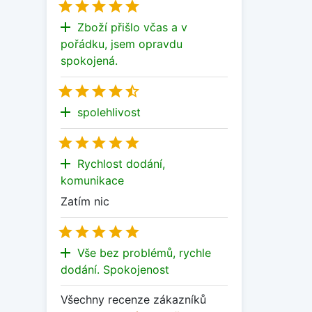





add
Zboží přišlo včas a v
pořádku, jsem opravdu
spokojená.





add
spolehlivost





add
Rychlost dodání,
komunikace
Zatím nic





add
Vše bez problémů, rychle
dodání. Spokojenost
Všechny recenze zákazníků