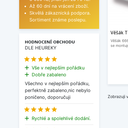
Až 60 dní na vrácení zboží.
Skvělá zákaznická podpora.
Sortiment známe poslepu.
Věšák T
Věšák 66
HODNOCENÍ OBCHODU
se montuje
DLE HEUREKY





add
Vše v nejlepším pořádku
add
Dobře zabaleno
Všechno v nejlepším pořádku,
perfektně zabaleno,nic nebylo
Zobrazuji 
poničeno, doporučuji





add
Rychlé a spolehlivé dodání.