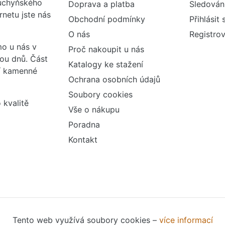
kuchyňského
Doprava a platba
Sledován
rnetu jste nás
Obchodní podmínky
Přihlásit 
O nás
Registrov
o u nás v
Proč nakoupit u nás
vou dnů. Část
Katalogy ke stažení
ší kamenné
Ochrana osobních údajů
Soubory cookies
 kvalitě
Vše o nákupu
Poradna
Kontakt
Tento web využívá soubory cookies –
více informací