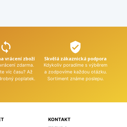
sync
verified_user
na vrácení zboží
Skvělá zákaznická podpora
 vrácení zdarma.
Kdykoliv poradíme s výběrem
te víc času? Až
a zodpovíme každou otázku.
drobný poplatek.
Sortiment známe poslepu.
ET
KONTAKT