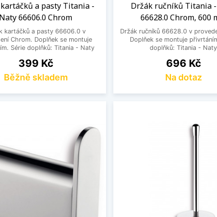
kartáčků a pasty Titania -
Držák ručníků Titania 
Naty 66606.0 Chrom
66628.0 Chrom, 600
k kartáčků a pasty 66606.0 v
Držák ručníků 66628.0 v proved
ení Chrom. Doplňek se montuje
Doplňek se montuje přivrtáním
ním. Série doplňků: Titania - Naty
doplňků: Titania - Nat
Cena
Cena
399 Kč
696 Kč
Běžně skladem
Na dotaz