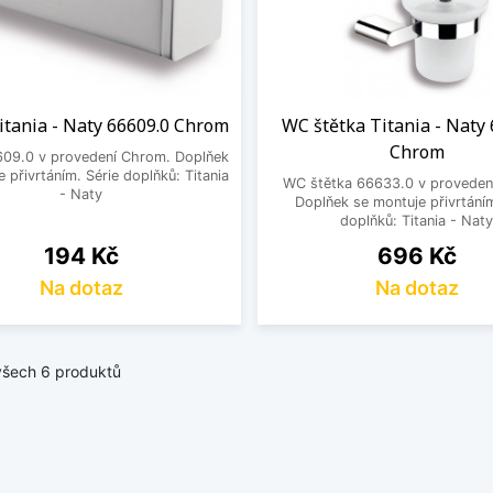
itania - Naty 66609.0 Chrom
WC štětka Titania - Naty
Chrom
609.0 v provedení Chrom. Doplňek
 přivrtáním. Série doplňků: Titania
WC štětka 66633.0 v proveden
- Naty
Doplňek se montuje přivrtáním
doplňků: Titania - Nat
Cena
Cena
194 Kč
696 Kč
Na dotaz
Na dotaz
všech 6 produktů