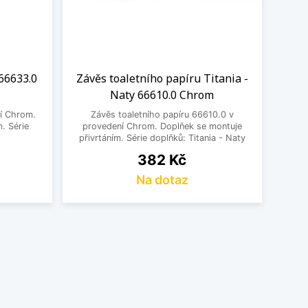
 66633.0
Závěs toaletního papíru Titania -
Naty 66610.0 Chrom
í Chrom.
Závěs toaletního papíru 66610.0 v
. Série
provedení Chrom. Doplňek se montuje
y
přivrtáním. Série doplňků: Titania - Naty
Cena
382 Kč
Na dotaz