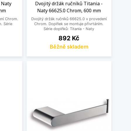
- Naty
Dvojitý držák ručníků Titania -
 mm
Naty 66625.0 Chrom, 600 mm
ení Chrom.
Dvojitý držák ručníků 66625.0 v provedení
. Série
Chrom. Doplňek se montuje přivrtáním.
y
Série doplňků: Titania - Naty
Cena
892 Kč
Běžně skladem