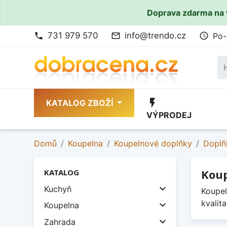
Doprava zdarma na 
731 979 570
info@trendo.cz
Po-
phone
mail_outline
access_time
flash_on
KATALOG ZBOŽÍ
VÝPRODEJ
Domů
Koupelna
Koupelnové doplňky
Doplň
Koup
KATALOG

Kuchyň
Koupel
kvalit

Koupelna

Zahrada