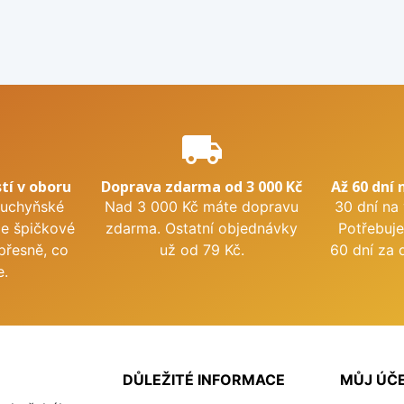
e
local_shipping
tí v oboru
Doprava zdarma od 3 000 Kč
Až 60 dní 
kuchyňské
Nad 3 000 Kč máte dopravu
30 dní na
me špičkové
zdarma. Ostatní objednávky
Potřebuje
přesně, co
už od 79 Kč.
60 dní za 
e.
DŮLEŽITÉ INFORMACE
MŮJ ÚČ