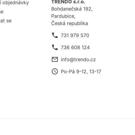
TRENDO s.r.o.
í objednávky
Bohdanečská 192,
se
Pardubice,
at se
Česká republika
phone
731 979 570
phone
736 608 124
mail_outline
info@trendo.cz
access_time
Po-Pá 9-12, 13-17