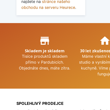
najdete na
stránce našeho
obchodu na serveru Heurece
.
Proč nakupovat u nás?
store_mall_directory
hom
Skladem je skladem
30 let zkušenos
Tisíce produktů skladem
Máme vlastní 
přímo v Pardubicích.
studio a vyrábí
Objednáte dnes, máte zítra.
kuchyně. Víme 
funguj
SPOLEHLIVÝ PRODEJCE