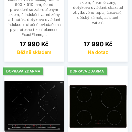
sklem, 4 varné zóny,
900 x 510 mm, černé
dotykové ovládání, ukazatel
provedení se zabroušeným
zbytkového tepla, časovač,
sklem, 4 indukční varné zóny
dětský zámek, asistent
a 1 hořák, dotykové ovládání
vaření.
indukce + otočné ovladače na
plyn, přesné řízení plamene
ExactFlame,...
Cena
Cena
17 990 Kč
17 990 Kč
Běžně skladem
Na dotaz
DOPRAVA ZDARMA
DOPRAVA ZDARMA