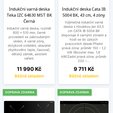
Indukční varná deska
Indukční deska Cata IB
Teka IZC 64630 MST BK
5004 BK, 43 cm, 4 zóny
Černá
Výjimečná indukční varná
deska s hloubkou jen 43,5
Indukční varná deska, rozměr
cm CATA IB 5004 BK
600 x 510 mm, černé
disponuje 4 varnými zónami a
provedení se zabroušeným
hodí se do úzkých
sklem, 4 varné zóny,
pracovních desek:Přední
dotykové ovládání, ukazatel
pravá zóna: průměr 150 – 1,2
zbytkového tepla, časovač,
kW (Booster max. 1,6
dětský zámek, asistent
kW)Zadní pravá zóna: průměr
vaření.
220 –...
Cena
Cena
11 990 Kč
9 711 Kč
Běžně skladem
Běžně skladem
DOPRAVA ZDARMA
DOPRAVA ZDARMA