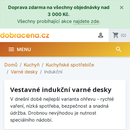
×
Doprava zdarma na všechny objednávky nad
3 000 Kč.
Všechny probíhající akce
najdete zde
.

shopping_cart
(0)
search

MENU
Domů
Kuchyň
Kuchyňské spotřebiče
Varné desky
Indukční
Vestavné indukční varné desky
V dnešní době nejlepší varianta ohřevu - rychlé
vaření, nízká spotřeba, bezpečnost a snadná
údržba. Drobnou nevýhodou je nutnost
speciálního nádobí.