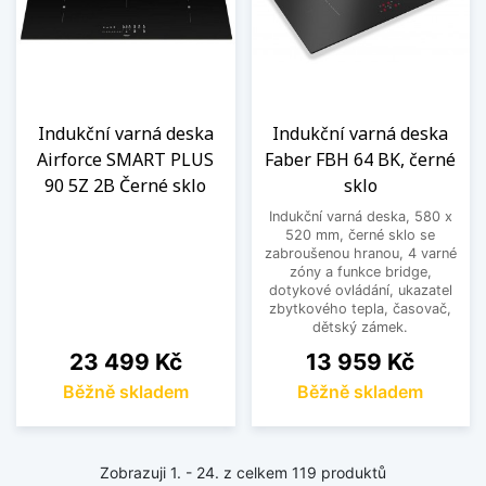
Indukční varná deska
Indukční varná deska
Airforce SMART PLUS
Faber FBH 64 BK, černé
90 5Z 2B Černé sklo
sklo
Indukční varná deska, 580 x
520 mm, černé sklo se
zabroušenou hranou, 4 varné
zóny a funkce bridge,
dotykové ovládání, ukazatel
zbytkového tepla, časovač,
dětský zámek.
Cena
Cena
23 499 Kč
13 959 Kč
Běžně skladem
Běžně skladem
Zobrazuji 1. - 24. z celkem 119 produktů