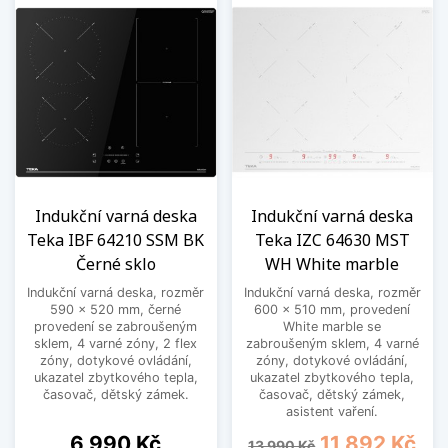
Indukční varná deska
Indukční varná deska
Teka IBF 64210 SSM BK
Teka IZC 64630 MST
Černé sklo
WH White marble
Indukční varná deska, rozměr
Indukční varná deska, rozměr
590 x 520 mm, černé
600 x 510 mm, provedení
provedení se zabroušeným
White marble se
sklem, 4 varné zóny, 2 flex
zabroušeným sklem, 4 varné
zóny, dotykové ovládání,
zóny, dotykové ovládání,
ukazatel zbytkového tepla,
ukazatel zbytkového tepla,
časovač, dětský zámek.
časovač, dětský zámek,
asistent vaření.
Cena
Běžná cena
Cena
6 990 Kč
11 892 Kč
13 990 Kč