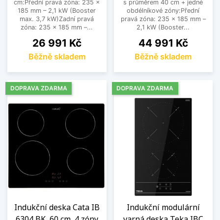
cm:Přední pravá zóna: 235 ×
s průměrem 40 cm + jedné
185 mm – 2,1 kW (Booster
obdélníkové zóny:Přední
max. 3,7 kW)Zadní pravá
pravá zóna: 235 × 185 mm –
zóna: 235 × 185 mm –...
2,1 kW (Booster...
Cena
Cena
26 991 Kč
44 991 Kč
Běžně skladem
Běžně skladem
DOPRAVA ZDARMA
DOPRAVA ZDARMA
Indukční deska Cata IB
Indukční modulární
6304 BK, 60 cm, 4 zóny
varná deska Teka IBC