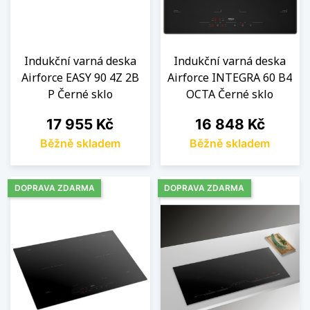
Indukční varná deska
Indukční varná deska
Airforce EASY 90 4Z 2B
Airforce INTEGRA 60 B4
P Černé sklo
OCTA Černé sklo
Cena
Cena
17 955 Kč
16 848 Kč
Běžně skladem
Běžně skladem
DOPRAVA ZDARMA
DOPRAVA ZDARMA