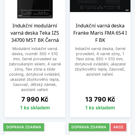
Indukční modulární
Indukční varná deska
varná deska Teka IZS
Franke Maris FMA 654 I
34700 MST BK Černá
F BK
Modulární indukční varná
Indukční varná deska, černé
deska, rozměr 300 x 510
provedení, 4 varné zóny, 1
mm, černé provedení se
flexi zóna, 650 x 510 mm,
zabroušeným sklem, 4 varné
dotykové ovládání, ukazatel
zóny, flex zóna a slide
zbytkového tepla, časovač,
cooking, dotykové ovládání,
asistent vaření.
ukazatel zbytkového tepla,
časovač, dětský zámek,
asistent vaření.
Cena
Cena
7 990 Kč
13 790 Kč
1 ks skladem
1 ks skladem
DOPRAVA ZDARMA
DOPRAVA ZDARMA
AKCE