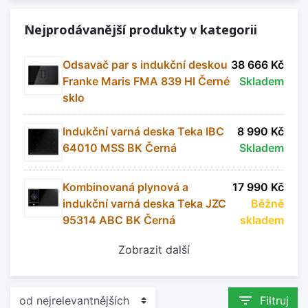
Nejprodávanější produkty v kategorii
Odsavač par s indukční deskou
38 666 Kč
Franke Maris FMA 839 HI Černé
Skladem
sklo
Indukční varná deska Teka IBC
8 990 Kč
64010 MSS BK Černá
Skladem
Kombinovaná plynová a
17 990 Kč
indukční varná deska Teka JZC
Běžně
95314 ABC BK Černá
skladem
Zobrazit další
filter_list
Filtruj