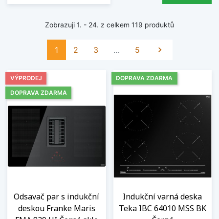
Zobrazuji 1. - 24. z celkem 119 produktů
Další
1
2
3
…
5

VÝPRODEJ
DOPRAVA ZDARMA
DOPRAVA ZDARMA
Odsavač par s indukční
Indukční varná deska
deskou Franke Maris
Teka IBC 64010 MSS BK