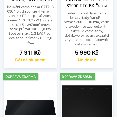
32000 TTC BK Černá
Indukční varná deska CATA IB
6304 BK disponuje 4 varnými
Indukční modulární varná
zónami: Přední pravá zóna:
deska z řady VarioPro,
průměr 160 – 1,2 kW (Booster
rozměr 300 x 510 mm, černé
max. 1,5 kW)Zadní pravá
provedení se zabroušeným
zóna: průměr 180 – 1,8 kW
sklem, 2 varné zóny,
(Booster max. 2,3 kW)Přední
dotykové ovládání, ukazatel
levá zóna: průměr 210 – 2,0
zbytkového tepla, časovač,
kW...
dětský zámek.
Cena
Cena
7 911 Kč
5 990 Kč
Běžně skladem
Na dotaz
DOPRAVA ZDARMA
DOPRAVA ZDARMA