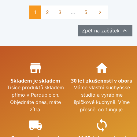
Další
1
2
3
…
5


Zpět na začátek
Proč nakupovat u nás?
store_mall_directory
home
Skladem je skladem
30 let zkušeností v oboru
Tisíce produktů skladem
Máme vlastní kuchyňské
přímo v Pardubicích.
studio a vyrábíme
Objednáte dnes, máte
špičkové kuchyně. Víme
zítra.
přesně, co funguje.
local_shipping
sync