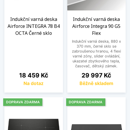
Indukční varná deska
Indukční varná deska
Airforce INTEGRA 78 B4
Airforce Integra 90 G5
OCTA Černé sklo
Flex
Indukční varná deska, 880 x
370 mm, černé sklo se
zabroušenou hranou, 4 flexi
varné zóny, slider ovládání,
ukazatel zbytkového tepla,
časovač, dětský zámek.
Cena
Cena
18 459 Kč
29 997 Kč
Na dotaz
Běžně skladem
DOPRAVA ZDARMA
DOPRAVA ZDARMA