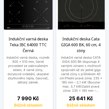
Indukční varná deska
Indukční deska Cata
Teka IBC 64000 TTC
GIGA 600 BK, 60 cm, 4
Černá
zóny
Indukční varná deska, rozměr
Indukční varná deska CATA
600 x 510 mm, černé
GIGA 600 BK disponuje 4
provedení se zabroušeným
varnými zónami s možností
sklem, 4 varné zóny,
spojování až do jedné giga
dotykové ovládání, ukazatel
varné zóny s průměrem 40
zbytkového tepla, časovač,
cm:Přední pravá zóna: 235 ×
dětský zámek.
185 mm – 2,1 kW (Booster
max. 3,7 kW)Zadní pravá
zóna: 235 × 185 mm –...
Cena
Cena
7 990 Kč
25 641 Kč
Běžně skladem
Běžně skladem