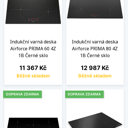
Indukční varná deska
Indukční varná deska
Airforce PRIMA 60 4Z
Airforce PRIMA 80 4Z
1B Černé sklo
1B Černé sklo
Cena
Cena
11 367 Kč
12 987 Kč
Běžně skladem
Běžně skladem
DOPRAVA ZDARMA
DOPRAVA ZDARMA