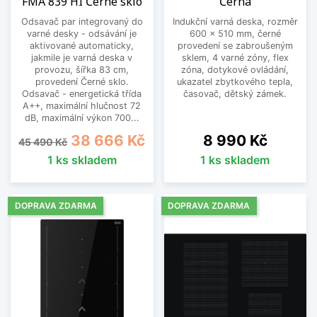
FMA 839 HI Černé sklo
Černá
Odsavač par integrovaný do
Indukční varná deska, rozměr
varné desky - odsávání je
600 x 510 mm, černé
aktivované automaticky,
provedení se zabroušeným
jakmile je varná deska v
sklem, 4 varné zóny, flex
provozu, šířka 83 cm,
zóna, dotykové ovládání,
provedení Černé sklo.
ukazatel zbytkového tepla,
Odsavač - energetická třída
časovač, dětský zámek.
A++, maximální hlučnost 72
dB, maximální výkon 700...
Běžná cena
Cena
Cena
38 666 Kč
8 990 Kč
45 490 Kč
1 ks skladem
1 ks skladem
DOPRAVA ZDARMA
DOPRAVA ZDARMA