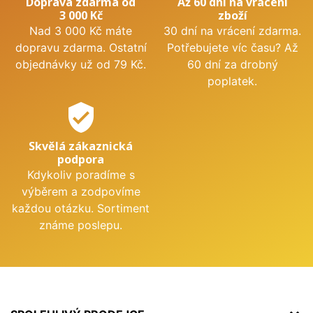
Doprava zdarma od
Až 60 dní na vrácení
3 000 Kč
zboží
Nad 3 000 Kč máte
30 dní na vrácení zdarma.
dopravu zdarma. Ostatní
Potřebujete víc času? Až
objednávky už od 79 Kč.
60 dní za drobný
poplatek.
verified_user
Skvělá zákaznická
podpora
Kdykoliv poradíme s
výběrem a zodpovíme
každou otázku. Sortiment
známe poslepu.