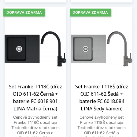
DOPRAVA ZDARMA
DOPRAVA ZDARMA
Set Franke T118Č (dřez
Set Franke T118Š (dřez
OID 611-62 Černá +
OID 611-62 Šedá +
baterie FC 6018.901
baterie FC 6018.084
LINA Matná černá)
LINA Šedý kámen)
Cenově zvýhodněný set
Cenově zvýhodněný set
Franke T118Č obsahuje
Franke T118Š obsahuje
Tectonite dřez s odkapem
Tectonite dřez s odkapem
OID 611-62 Černá o
OID 611-62 Šedá o