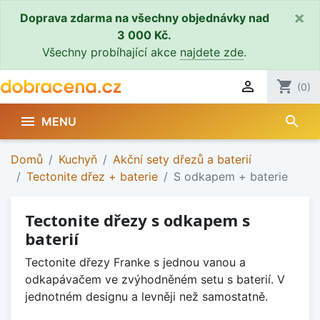
×
Doprava zdarma na všechny objednávky nad
3 000 Kč.
Všechny probíhající akce
najdete zde
.

shopping_cart
(0)
search

MENU
Domů
Kuchyň
Akční sety dřezů a baterií
Tectonite dřez + baterie
S odkapem + baterie
Tectonite dřezy s odkapem s
baterií
Tectonite dřezy Franke s jednou vanou a
odkapávačem ve zvýhodněném setu s baterií. V
jednotném designu a levněji než samostatně.