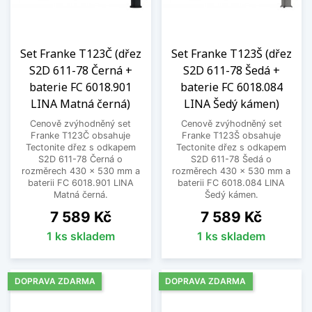
Set Franke T123Č (dřez
Set Franke T123Š (dřez
S2D 611-78 Černá +
S2D 611-78 Šedá +
baterie FC 6018.901
baterie FC 6018.084
LINA Matná černá)
LINA Šedý kámen)
Cenově zvýhodněný set
Cenově zvýhodněný set
Franke T123Č obsahuje
Franke T123Š obsahuje
Tectonite dřez s odkapem
Tectonite dřez s odkapem
S2D 611-78 Černá o
S2D 611-78 Šedá o
rozměrech 430 x 530 mm a
rozměrech 430 x 530 mm a
baterii FC 6018.901 LINA
baterii FC 6018.084 LINA
Matná černá.
Šedý kámen.
Cena
Cena
7 589 Kč
7 589 Kč
1 ks skladem
1 ks skladem
DOPRAVA ZDARMA
DOPRAVA ZDARMA