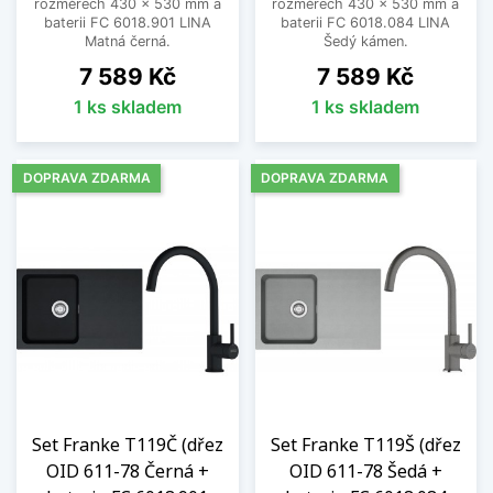
rozměrech 430 x 530 mm a
rozměrech 430 x 530 mm a
baterii FC 6018.901 LINA
baterii FC 6018.084 LINA
Matná černá.
Šedý kámen.
Cena
Cena
7 589 Kč
7 589 Kč
1 ks skladem
1 ks skladem
DOPRAVA ZDARMA
DOPRAVA ZDARMA
Set Franke T119Č (dřez
Set Franke T119Š (dřez
OID 611-78 Černá +
OID 611-78 Šedá +