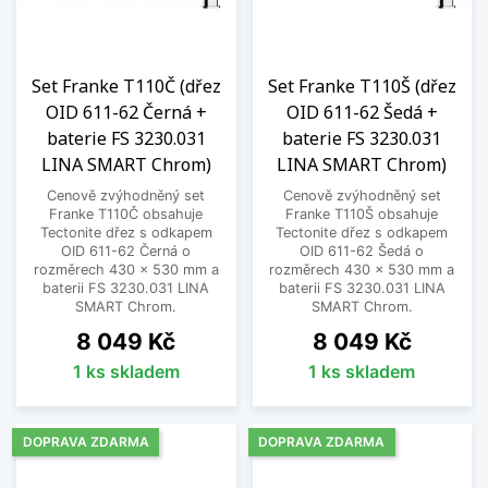
Set Franke T110Č (dřez
Set Franke T110Š (dřez
OID 611-62 Černá +
OID 611-62 Šedá +
baterie FS 3230.031
baterie FS 3230.031
LINA SMART Chrom)
LINA SMART Chrom)
Cenově zvýhodněný set
Cenově zvýhodněný set
Franke T110Č obsahuje
Franke T110Š obsahuje
Tectonite dřez s odkapem
Tectonite dřez s odkapem
OID 611-62 Černá o
OID 611-62 Šedá o
rozměrech 430 x 530 mm a
rozměrech 430 x 530 mm a
baterii FS 3230.031 LINA
baterii FS 3230.031 LINA
SMART Chrom.
SMART Chrom.
Cena
Cena
8 049 Kč
8 049 Kč
1 ks skladem
1 ks skladem
DOPRAVA ZDARMA
DOPRAVA ZDARMA