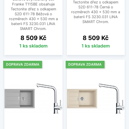
Tectonite dřez s odkapem
Franke T115BE obsahuje
S2D 611-78 Černá o
Tectonite dřez s odkapem
rozměrech 430 x 530 mm a
S2D 611-78 Béžová o
baterii FS 3230.031 LINA
rozměrech 430 x 530 mm a
SMART Chrom.
baterii FS 3230.031 LINA
SMART Chrom.
Cena
Cena
8 509 Kč
8 509 Kč
1 ks skladem
1 ks skladem
DOPRAVA ZDARMA
DOPRAVA ZDARMA