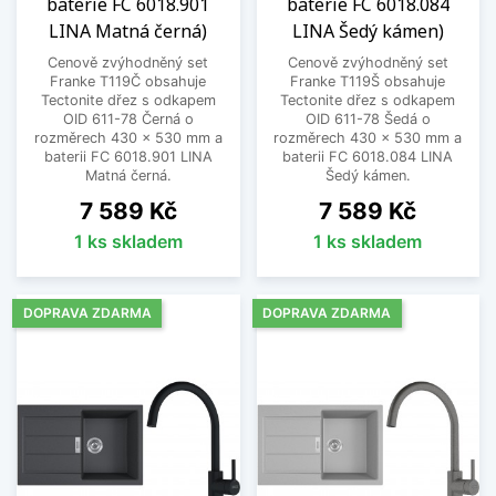
baterie FC 6018.901
baterie FC 6018.084
LINA Matná černá)
LINA Šedý kámen)
Cenově zvýhodněný set
Cenově zvýhodněný set
Franke T119Č obsahuje
Franke T119Š obsahuje
Tectonite dřez s odkapem
Tectonite dřez s odkapem
OID 611-78 Černá o
OID 611-78 Šedá o
rozměrech 430 x 530 mm a
rozměrech 430 x 530 mm a
baterii FC 6018.901 LINA
baterii FC 6018.084 LINA
Matná černá.
Šedý kámen.
Cena
Cena
7 589 Kč
7 589 Kč
1 ks skladem
1 ks skladem
DOPRAVA ZDARMA
DOPRAVA ZDARMA