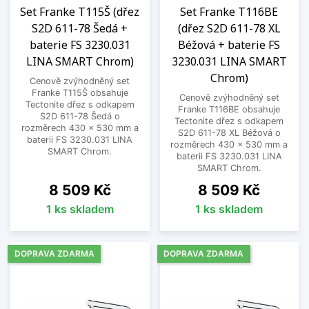
Set Franke T115Š (dřez
Set Franke T116BE
S2D 611-78 Šedá +
(dřez S2D 611-78 XL
baterie FS 3230.031
Béžová + baterie FS
LINA SMART Chrom)
3230.031 LINA SMART
Chrom)
Cenově zvýhodněný set
Franke T115Š obsahuje
Cenově zvýhodněný set
Tectonite dřez s odkapem
Franke T116BE obsahuje
S2D 611-78 Šedá o
Tectonite dřez s odkapem
rozměrech 430 x 530 mm a
S2D 611-78 XL Béžová o
baterii FS 3230.031 LINA
rozměrech 430 x 530 mm a
SMART Chrom.
baterii FS 3230.031 LINA
SMART Chrom.
Cena
Cena
8 509 Kč
8 509 Kč
1 ks skladem
1 ks skladem
DOPRAVA ZDARMA
DOPRAVA ZDARMA