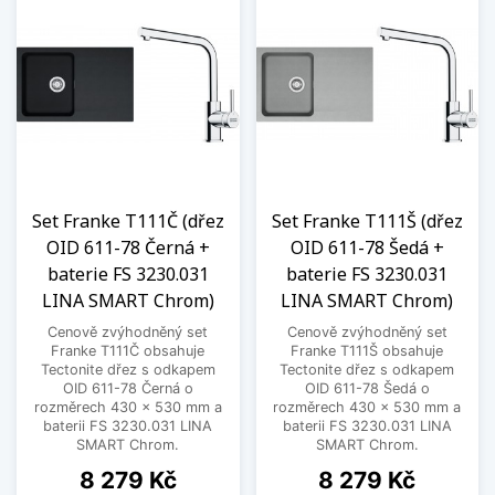
Set Franke T111Č (dřez
Set Franke T111Š (dřez
OID 611-78 Černá +
OID 611-78 Šedá +
baterie FS 3230.031
baterie FS 3230.031
LINA SMART Chrom)
LINA SMART Chrom)
Cenově zvýhodněný set
Cenově zvýhodněný set
Franke T111Č obsahuje
Franke T111Š obsahuje
Tectonite dřez s odkapem
Tectonite dřez s odkapem
OID 611-78 Černá o
OID 611-78 Šedá o
rozměrech 430 x 530 mm a
rozměrech 430 x 530 mm a
baterii FS 3230.031 LINA
baterii FS 3230.031 LINA
SMART Chrom.
SMART Chrom.
Cena
Cena
8 279 Kč
8 279 Kč