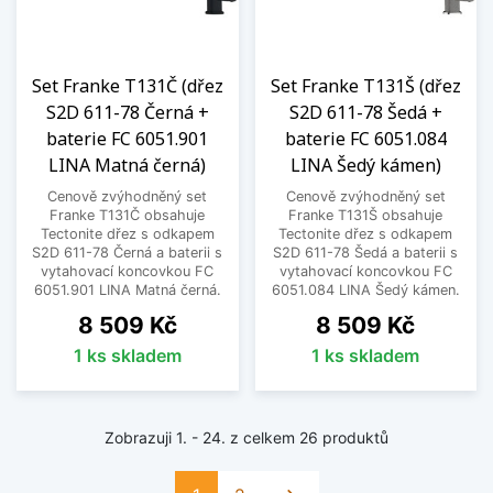
Set Franke T131Č (dřez
Set Franke T131Š (dřez
S2D 611-78 Černá +
S2D 611-78 Šedá +
baterie FC 6051.901
baterie FC 6051.084
LINA Matná černá)
LINA Šedý kámen)
Cenově zvýhodněný set
Cenově zvýhodněný set
Franke T131Č obsahuje
Franke T131Š obsahuje
Tectonite dřez s odkapem
Tectonite dřez s odkapem
S2D 611-78 Černá a baterii s
S2D 611-78 Šedá a baterii s
vytahovací koncovkou FC
vytahovací koncovkou FC
6051.901 LINA Matná černá.
6051.084 LINA Šedý kámen.
Cena
Cena
8 509 Kč
8 509 Kč
1 ks skladem
1 ks skladem
Zobrazuji 1. - 24. z celkem 26 produktů