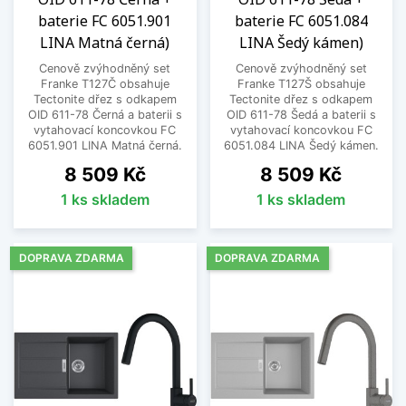
baterie FC 6051.901
baterie FC 6051.084
LINA Matná černá)
LINA Šedý kámen)
Cenově zvýhodněný set
Cenově zvýhodněný set
Franke T127Č obsahuje
Franke T127Š obsahuje
Tectonite dřez s odkapem
Tectonite dřez s odkapem
OID 611-78 Černá a baterii s
OID 611-78 Šedá a baterii s
vytahovací koncovkou FC
vytahovací koncovkou FC
6051.901 LINA Matná černá.
6051.084 LINA Šedý kámen.
Cena
Cena
8 509 Kč
8 509 Kč
1 ks skladem
1 ks skladem
DOPRAVA ZDARMA
DOPRAVA ZDARMA