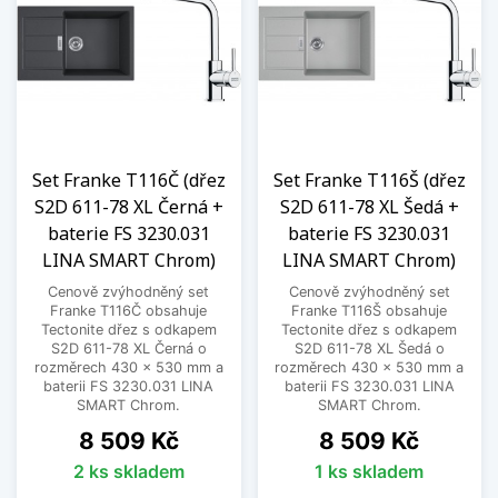
Set Franke T116Č (dřez
Set Franke T116Š (dřez
S2D 611-78 XL Černá +
S2D 611-78 XL Šedá +
baterie FS 3230.031
baterie FS 3230.031
LINA SMART Chrom)
LINA SMART Chrom)
Cenově zvýhodněný set
Cenově zvýhodněný set
Franke T116Č obsahuje
Franke T116Š obsahuje
Tectonite dřez s odkapem
Tectonite dřez s odkapem
S2D 611-78 XL Černá o
S2D 611-78 XL Šedá o
rozměrech 430 x 530 mm a
rozměrech 430 x 530 mm a
baterii FS 3230.031 LINA
baterii FS 3230.031 LINA
SMART Chrom.
SMART Chrom.
Cena
Cena
8 509 Kč
8 509 Kč
2 ks skladem
1 ks skladem