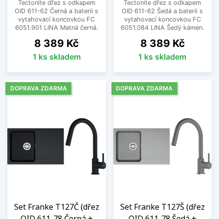
Tectonite dřez s odkapem
Tectonite dřez s odkapem
OID 611-62 Černá a baterii s
OID 611-62 Šedá a baterii s
vytahovací koncovkou FC
vytahovací koncovkou FC
6051.901 LINA Matná černá.
6051.084 LINA Šedý kámen.
Cena
Cena
8 389 Kč
8 389 Kč
1 ks skladem
1 ks skladem
DOPRAVA ZDARMA
DOPRAVA ZDARMA
Set Franke T127Č (dřez
Set Franke T127Š (dřez
OID 611-78 Černá +
OID 611-78 Šedá +