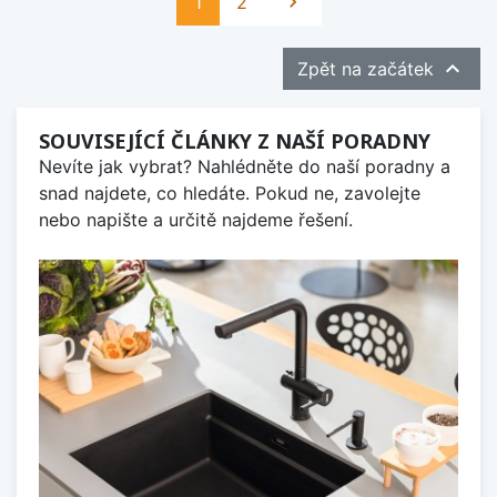
Další
1
2


Zpět na začátek
SOUVISEJÍCÍ ČLÁNKY Z NAŠÍ PORADNY
Nevíte jak vybrat? Nahlédněte do naší poradny a
snad najdete, co hledáte. Pokud ne, zavolejte
nebo napište a určitě najdeme řešení.