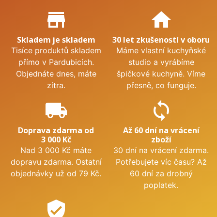
Proč nakupovat u nás?
store_mall_directory
home
Skladem je skladem
30 let zkušeností v oboru
Tisíce produktů skladem
Máme vlastní kuchyňské
přímo v Pardubicích.
studio a vyrábíme
Objednáte dnes, máte
špičkové kuchyně. Víme
zítra.
přesně, co funguje.
local_shipping
sync
Doprava zdarma od
Až 60 dní na vrácení
3 000 Kč
zboží
Nad 3 000 Kč máte
30 dní na vrácení zdarma.
dopravu zdarma. Ostatní
Potřebujete víc času? Až
objednávky už od 79 Kč.
60 dní za drobný
poplatek.
verified_user