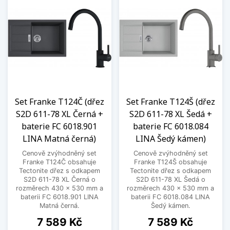
Set Franke T124Č (dřez
Set Franke T124Š (dřez
S2D 611-78 XL Černá +
S2D 611-78 XL Šedá +
baterie FC 6018.901
baterie FC 6018.084
LINA Matná černá)
LINA Šedý kámen)
Cenově zvýhodněný set
Cenově zvýhodněný set
Franke T124Č obsahuje
Franke T124Š obsahuje
Tectonite dřez s odkapem
Tectonite dřez s odkapem
S2D 611-78 XL Černá o
S2D 611-78 XL Šedá o
rozměrech 430 x 530 mm a
rozměrech 430 x 530 mm a
baterii FC 6018.901 LINA
baterii FC 6018.084 LINA
Matná černá.
Šedý kámen.
Cena
Cena
7 589 Kč
7 589 Kč