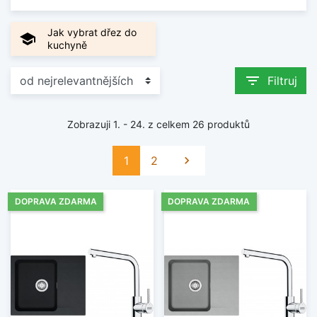
Jak vybrat dřez do
school
kuchyně
filter_list
Filtruj
Zobrazuji 1. - 24. z celkem 26 produktů
Další
1
2

DOPRAVA ZDARMA
DOPRAVA ZDARMA