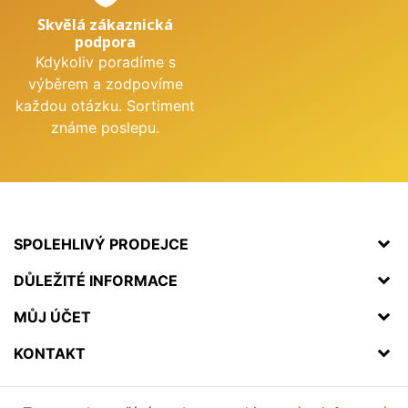
Skvělá zákaznická
podpora
Kdykoliv poradíme s
výběrem a zodpovíme
každou otázku. Sortiment
známe poslepu.
SPOLEHLIVÝ PRODEJCE
DŮLEŽITÉ INFORMACE
MŮJ ÚČET
KONTAKT